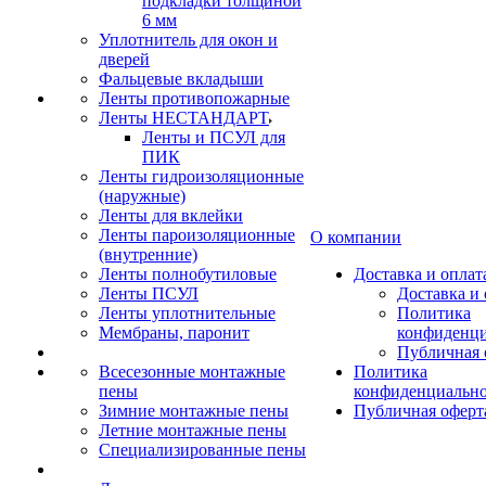
подкладки толщиной
6 мм
Уплотнитель для окон и
дверей
Фальцевые вкладыши
Ленты противопожарные
Ленты НЕСТАНДАРТ
Ленты и ПСУЛ для
ПИК
Ленты гидроизоляционные
(наружные)
Ленты для вклейки
Ленты пароизоляционные
О компании
(внутренние)
Ленты полнобутиловые
Доставка и оплат
Ленты ПСУЛ
Доставка и 
Ленты уплотнительные
Политика
Мембраны, паронит
конфиденци
Публичная 
Всесезонные монтажные
Политика
пены
конфиденциальн
Зимние монтажные пены
Публичная оферт
Летние монтажные пены
Специализированные пены