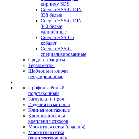
кирпичу SDS+
Сверла HSS-G DIN
338 белые
Сверла HSS-G DIN
340 белые
удлинённые
Сверла HSS-Co
кобальт
Сверла HSS-G
специализированные
Средства защиты
Термометры
Шаблоны и ключи
регулировочные
Профиль тёплый
подставочный
Заглушки и проч.
Изделия из металла
Клинья монтажные
Кронштейны для
крепления откосов
Москитная сетка (изделия)
Москитная сетка
(комплектующие)