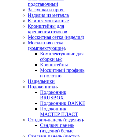
подставочный
Заглушки и проч.
Изделия из металла
Клинья монтажные
Кронштейны для
крепления откосов
Москитная сетка (изделия)
Москитная сетка
(комплектующие)
Комплектующие для
сборки м/с
Кронштейны
Москитный профиль
и полотно
Нащельники
Подоконники
Подоконник
BRUSBOX
Подоконник DANKE
Подоконник
МАСТЕР ПЛАСТ
Сэндвич-панель (изделия)
Сэндвич-панель
(изделия) белые
Сэндвич-панель (листы)