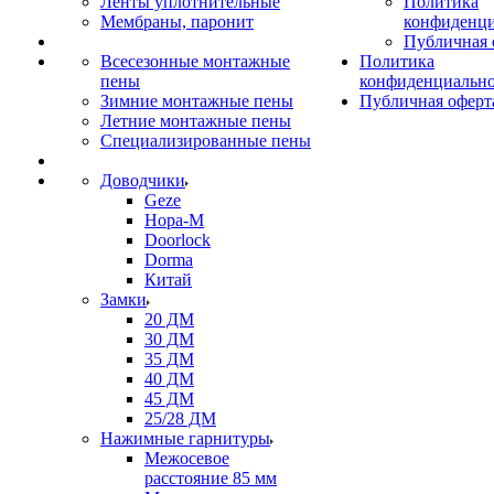
Ленты уплотнительные
Политика
Мембраны, паронит
конфиденци
Публичная 
Всесезонные монтажные
Политика
пены
конфиденциальн
Зимние монтажные пены
Публичная оферт
Летние монтажные пены
Специализированные пены
Доводчики
Geze
Нора-М
Doorlock
Dorma
Китай
Замки
20 ДМ
30 ДМ
35 ДМ
40 ДМ
45 ДМ
25/28 ДМ
Нажимные гарнитуры
Межосевое
расстояние 85 мм