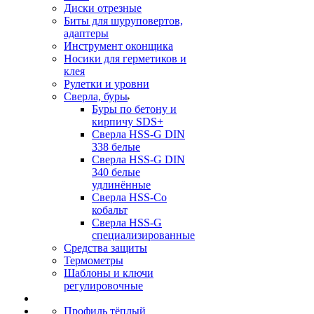
Диски отрезные
Биты для шуруповертов,
адаптеры
Инструмент оконщика
Носики для герметиков и
клея
Рулетки и уровни
Сверла, буры
Буры по бетону и
кирпичу SDS+
Сверла HSS-G DIN
338 белые
Сверла HSS-G DIN
340 белые
удлинённые
Сверла HSS-Co
кобальт
Сверла HSS-G
специализированные
Средства защиты
Термометры
Шаблоны и ключи
регулировочные
Профиль тёплый