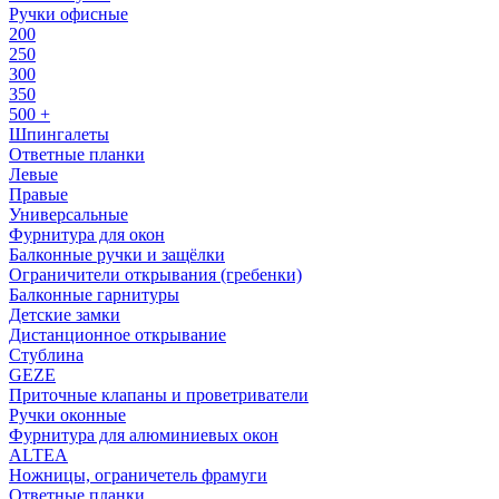
Ручки офисные
200
250
300
350
500 +
Шпингалеты
Ответные планки
Левые
Правые
Универсальные
Фурнитура для окон
Балконные ручки и защёлки
Ограничители открывания (гребенки)
Балконные гарнитуры
Детские замки
Дистанционное открывание
Стублина
GEZE
Приточные клапаны и проветриватели
Ручки оконные
Фурнитура для алюминиевых окон
ALTEA
Ножницы, ограничетель фрамуги
Ответные планки