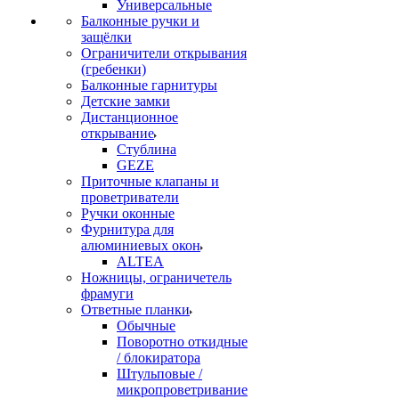
Универсальные
Балконные ручки и
защёлки
Ограничители открывания
(гребенки)
Балконные гарнитуры
Детские замки
Дистанционное
открывание
Стублина
GEZE
Приточные клапаны и
проветриватели
Ручки оконные
Фурнитура для
алюминиевых окон
ALTEA
Ножницы, ограничетель
фрамуги
Ответные планки
Обычные
Поворотно откидные
/ блокиратора
Штульповые /
микропроветривание