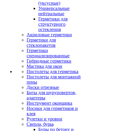
(уксусные)
Универсальные
нейтральные
Герметики для
структурного
остекления
Акриловые герметики
Герметики для
стеклопакетов
Герметики
специализированные
Гибридные герметики
Мастика для окон
Пистолеты для герметика
Пистолеты для монтажной
пены
Диски отрезные
Биты для шуруповертов,
адаптеры
Инструмент оконщика
Носики для герметиков и
клея
Рулетки и уровни
Сверла, буры
Буры по бетону и