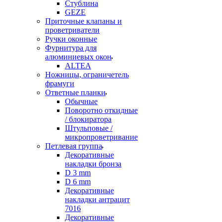
Стублина
GEZE
Приточные клапаны и
проветриватели
Ручки оконные
Фурнитура для
алюминиевых окон
ALTEA
Ножницы, ограничетель
фрамуги
Ответные планки
Обычные
Поворотно откидные
/ блокиратора
Штульповые /
микропроветривание
Петлевая группа
Декоративные
накладки бронза
D 3 mm
D 6 mm
Декоративные
накладки антрацит
7016
Декоративные