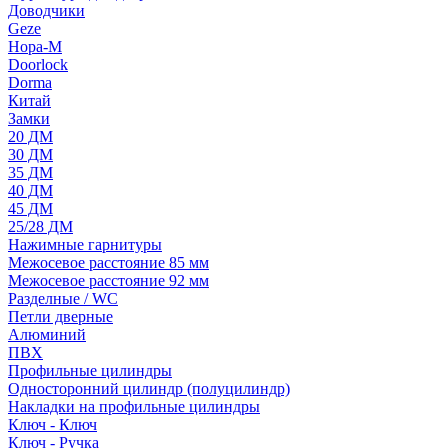
Доводчики
Geze
Нора-М
Doorlock
Dorma
Китай
Замки
20 ДМ
30 ДМ
35 ДМ
40 ДМ
45 ДМ
25/28 ДМ
Нажимные гарнитуры
Межосевое расстояние 85 мм
Межосевое расстояние 92 мм
Разделные / WC
Петли дверные
Алюминий
ПВХ
Профильные цилиндры
Односторонний цилиндр (полуцилиндр)
Накладки на профильные цилиндры
Ключ - Ключ
Ключ - Ручка