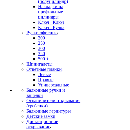
(полуцилиндр)
Накладки на
профильные
цилиндры
Ключ - Ключ
Ключ - Ручка
Ручки офисные
200
250
300
350
500 +
Шпингалеты
Ответные планки
Левые
Правые
Универсальные
Балконные ручки и
защёлки
Ограничители открывания
(гребенки)
Балконные гарнитуры
Детские замки
Дистанционное
открывание