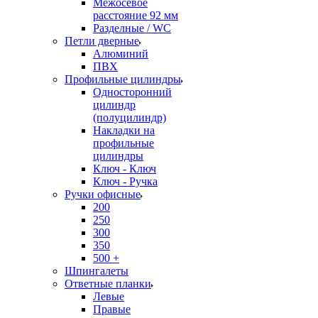
Межосевое
расстояние 92 мм
Разделные / WC
Петли дверные
Алюминий
ПВХ
Профильные цилиндры
Односторонний
цилиндр
(полуцилиндр)
Накладки на
профильные
цилиндры
Ключ - Ключ
Ключ - Ручка
Ручки офисные
200
250
300
350
500 +
Шпингалеты
Ответные планки
Левые
Правые