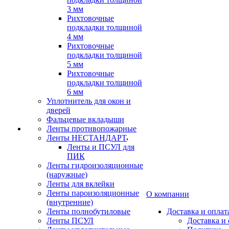
3 мм
Рихтовочные
подкладки толщиной
4 мм
Рихтовочные
подкладки толщиной
5 мм
Рихтовочные
подкладки толщиной
6 мм
Уплотнитель для окон и
дверей
Фальцевые вкладыши
Ленты противопожарные
Ленты НЕСТАНДАРТ
Ленты и ПСУЛ для
ПИК
Ленты гидроизоляционные
(наружные)
Ленты для вклейки
Ленты пароизоляционные
О компании
(внутренние)
Ленты полнобутиловые
Доставка и оплат
Ленты ПСУЛ
Доставка и 