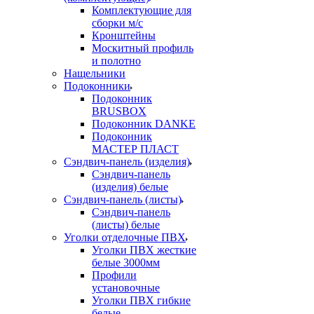
Комплектующие для
сборки м/с
Кронштейны
Москитный профиль
и полотно
Нащельники
Подоконники
Подоконник
BRUSBOX
Подоконник DANKE
Подоконник
МАСТЕР ПЛАСТ
Сэндвич-панель (изделия)
Сэндвич-панель
(изделия) белые
Сэндвич-панель (листы)
Сэндвич-панель
(листы) белые
Уголки отделочные ПВХ
Уголки ПВХ жесткие
белые 3000мм
Профили
установочные
Уголки ПВХ гибкие
белые