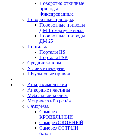
Поворотно-откидные
приводы
Фиксированные
Поворотные приводы
Поворотные приводы
ДМ 15 корпус металл
Поворотные приводы
ДМ 25
Порталы
Порталы HS
Порталы PSK
Средние запоры
Угловые передачи
Штульповые приводы
Анкер химический
Анкерные пластины
Мебельный крепеж
Метрический крепёж
Саморезы
Саморез
КРОВЕЛЬНЫЙ
Саморез ОКОННЫЙ
Саморез ОСТРЫЙ
(клоп)