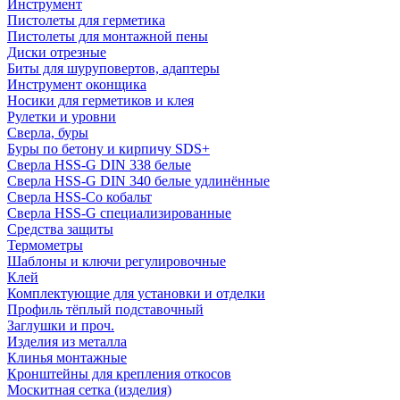
Инструмент
Пистолеты для герметика
Пистолеты для монтажной пены
Диски отрезные
Биты для шуруповертов, адаптеры
Инструмент оконщика
Носики для герметиков и клея
Рулетки и уровни
Сверла, буры
Буры по бетону и кирпичу SDS+
Сверла HSS-G DIN 338 белые
Сверла HSS-G DIN 340 белые удлинённые
Сверла HSS-Co кобальт
Сверла HSS-G специализированные
Средства защиты
Термометры
Шаблоны и ключи регулировочные
Клей
Комплектующие для установки и отделки
Профиль тёплый подставочный
Заглушки и проч.
Изделия из металла
Клинья монтажные
Кронштейны для крепления откосов
Москитная сетка (изделия)