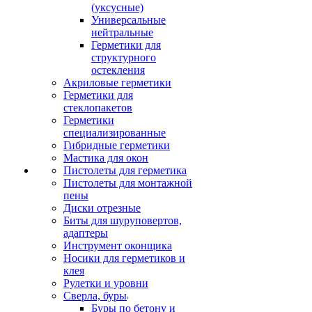
(уксусные)
Универсальные
нейтральные
Герметики для
структурного
остекления
Акриловые герметики
Герметики для
стеклопакетов
Герметики
специализированные
Гибридные герметики
Мастика для окон
Пистолеты для герметика
Пистолеты для монтажной
пены
Диски отрезные
Биты для шуруповертов,
адаптеры
Инструмент оконщика
Носики для герметиков и
клея
Рулетки и уровни
Сверла, буры
Буры по бетону и