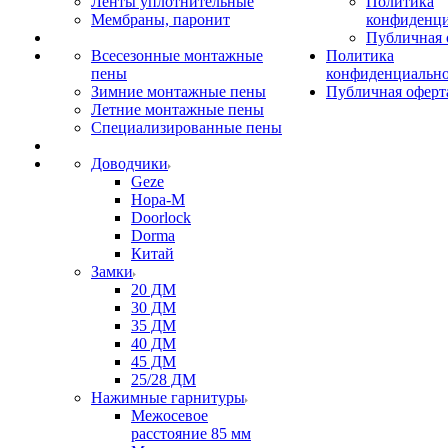
Ленты уплотнительные
Политика
Мембраны, паронит
конфиденци
Публичная 
Всесезонные монтажные
Политика
пены
конфиденциальн
Зимние монтажные пены
Публичная оферт
Летние монтажные пены
Специализированные пены
Доводчики
Geze
Нора-М
Doorlock
Dorma
Китай
Замки
20 ДМ
30 ДМ
35 ДМ
40 ДМ
45 ДМ
25/28 ДМ
Нажимные гарнитуры
Межосевое
расстояние 85 мм