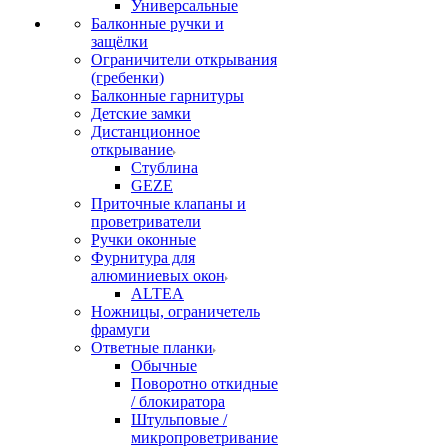
Универсальные
Балконные ручки и
защёлки
Ограничители открывания
(гребенки)
Балконные гарнитуры
Детские замки
Дистанционное
открывание
Стублина
GEZE
Приточные клапаны и
проветриватели
Ручки оконные
Фурнитура для
алюминиевых окон
ALTEA
Ножницы, ограничетель
фрамуги
Ответные планки
Обычные
Поворотно откидные
/ блокиратора
Штульповые /
микропроветривание