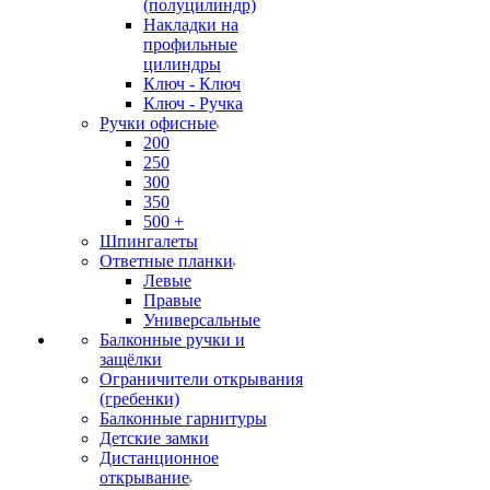
(полуцилиндр)
Накладки на
профильные
цилиндры
Ключ - Ключ
Ключ - Ручка
Ручки офисные
200
250
300
350
500 +
Шпингалеты
Ответные планки
Левые
Правые
Универсальные
Балконные ручки и
защёлки
Ограничители открывания
(гребенки)
Балконные гарнитуры
Детские замки
Дистанционное
открывание