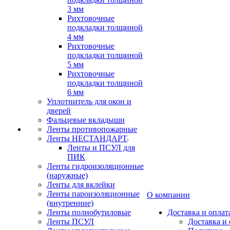
3 мм
Рихтовочные
подкладки толщиной
4 мм
Рихтовочные
подкладки толщиной
5 мм
Рихтовочные
подкладки толщиной
6 мм
Уплотнитель для окон и
дверей
Фальцевые вкладыши
Ленты противопожарные
Ленты НЕСТАНДАРТ
Ленты и ПСУЛ для
ПИК
Ленты гидроизоляционные
(наружные)
Ленты для вклейки
Ленты пароизоляционные
О компании
(внутренние)
Ленты полнобутиловые
Доставка и оплат
Ленты ПСУЛ
Доставка и 