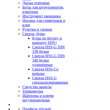
Диски отрезные
Биты для шуруповертов,
адаптеры
Инструмент оконщика
Носики для герметиков и
клея
Рулетки и уровни
Сверла, буры
Буры по бетону и
кирпичу SDS+
Сверла HSS-G DIN
338 белые
Сверла HSS-G DIN
340 белые
удлинённые
Сверла HSS-Co
кобальт
Сверла HSS-G
специализированные
Средства защиты
Термометры
Шаблоны и ключи
регулировочные
Профиль тёплый