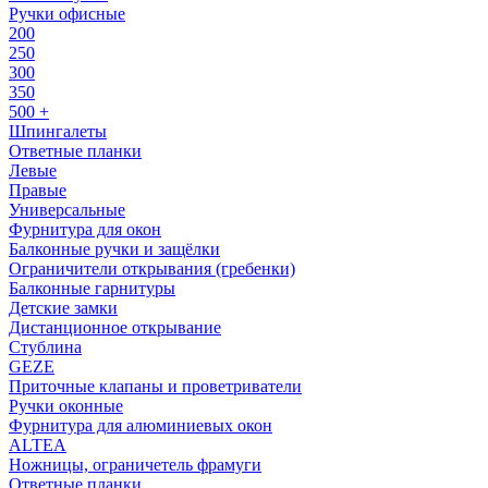
Ручки офисные
200
250
300
350
500 +
Шпингалеты
Ответные планки
Левые
Правые
Универсальные
Фурнитура для окон
Балконные ручки и защёлки
Ограничители открывания (гребенки)
Балконные гарнитуры
Детские замки
Дистанционное открывание
Стублина
GEZE
Приточные клапаны и проветриватели
Ручки оконные
Фурнитура для алюминиевых окон
ALTEA
Ножницы, ограничетель фрамуги
Ответные планки