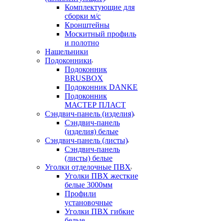
Комплектующие для
сборки м/с
Кронштейны
Москитный профиль
и полотно
Нащельники
Подоконники
Подоконник
BRUSBOX
Подоконник DANKE
Подоконник
МАСТЕР ПЛАСТ
Сэндвич-панель (изделия)
Сэндвич-панель
(изделия) белые
Сэндвич-панель (листы)
Сэндвич-панель
(листы) белые
Уголки отделочные ПВХ
Уголки ПВХ жесткие
белые 3000мм
Профили
установочные
Уголки ПВХ гибкие
белые