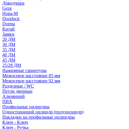
Доводчики
Geze
Нора-М
Doorlock
Dorma
Китай
Замки
20 ДМ
30 ДМ
35 ДМ
40 ДМ
45 ДМ
25/28 ДМ
Нажимные гарнитуры
Межосевое расстояние 85 мм
Межосевое расстояние 92 мм
Разделные / WC
Петли дверные
Алюминий
ПВХ
Профильные цилиндры
Односторонний цилиндр (полуцилиндр)
Накладки на профильные цилиндры
Ключ - Ключ
Ключ - Ручка