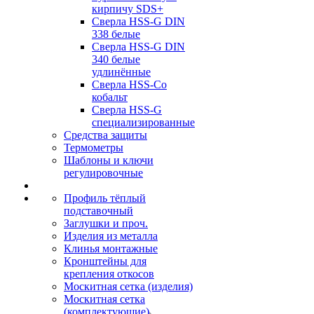
кирпичу SDS+
Сверла HSS-G DIN
338 белые
Сверла HSS-G DIN
340 белые
удлинённые
Сверла HSS-Co
кобальт
Сверла HSS-G
специализированные
Средства защиты
Термометры
Шаблоны и ключи
регулировочные
Профиль тёплый
подставочный
Заглушки и проч.
Изделия из металла
Клинья монтажные
Кронштейны для
крепления откосов
Москитная сетка (изделия)
Москитная сетка
(комплектующие)