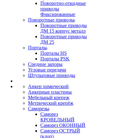
Поворотно-откидные
приводы
Фиксированные
Поворотные приводы
Поворотные приводы
ДМ 15 корпус металл
Поворотные приводы
ДМ 25
Порталы
Порталы HS
Порталы PSK
Средние запоры
Угловые передачи
Штульповые приводы
Анкер химический
Анкерные пластины
Мебельный крепеж
Метрический крепёж
Саморезы
Саморез
КРОВЕЛЬНЫЙ
Саморез ОКОННЫЙ
Саморез ОСТРЫЙ
(клоп)