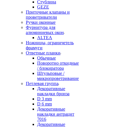
Стублина
GEZE
Приточные клапаны и
проветриватели
Ручки оконные
Фурнитура для
алюминиевых окон
ALTEA
Ножницы, ограничетель
фрамуги
Ответные планки
Обычные
Поворотно откидные
/ блокиратора
Штульповые /
микропроветривание
Петлевая группа
Декоративные
накладки бронза
D 3 mm
D 6 mm
Декоративные
накладки антрацит
7016
Декоративные