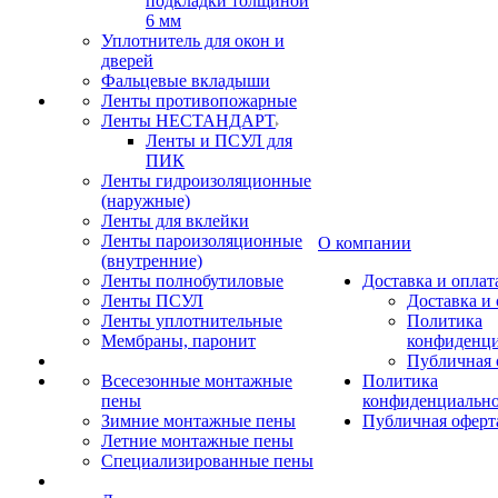
подкладки толщиной
6 мм
Уплотнитель для окон и
дверей
Фальцевые вкладыши
Ленты противопожарные
Ленты НЕСТАНДАРТ
Ленты и ПСУЛ для
ПИК
Ленты гидроизоляционные
(наружные)
Ленты для вклейки
Ленты пароизоляционные
О компании
(внутренние)
Ленты полнобутиловые
Доставка и оплат
Ленты ПСУЛ
Доставка и 
Ленты уплотнительные
Политика
Мембраны, паронит
конфиденци
Публичная 
Всесезонные монтажные
Политика
пены
конфиденциальн
Зимние монтажные пены
Публичная оферт
Летние монтажные пены
Специализированные пены