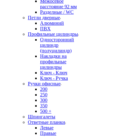
Межосевое
расстояние 92 мм
Разделные / WC
Петли дверные
Алюминий
ПВХ
Профильные цилиндры
Односторонний
цилиндр
(полуцилиндр)
Накладки на
профильные
цилиндры
Ключ - Ключ
Ключ - Ручка
Ручки офисные
200
250
300
350
500 +
Шпингалеты
Ответные планки
Левые
Правые