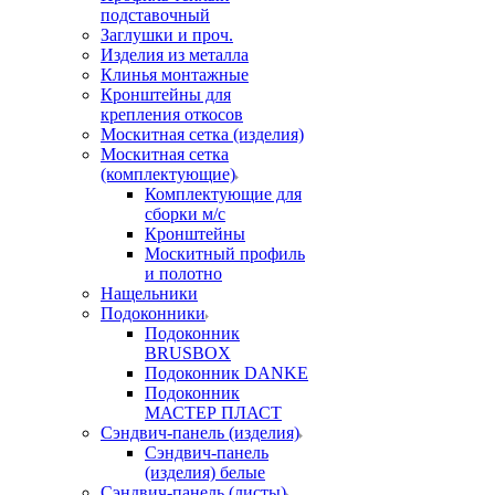
подставочный
Заглушки и проч.
Изделия из металла
Клинья монтажные
Кронштейны для
крепления откосов
Москитная сетка (изделия)
Москитная сетка
(комплектующие)
Комплектующие для
сборки м/с
Кронштейны
Москитный профиль
и полотно
Нащельники
Подоконники
Подоконник
BRUSBOX
Подоконник DANKE
Подоконник
МАСТЕР ПЛАСТ
Сэндвич-панель (изделия)
Сэндвич-панель
(изделия) белые
Сэндвич-панель (листы)