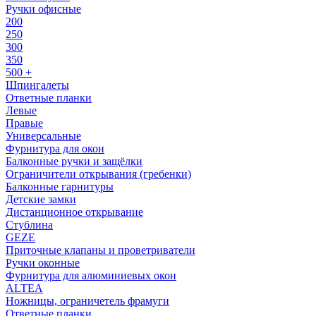
Ручки офисные
200
250
300
350
500 +
Шпингалеты
Ответные планки
Левые
Правые
Универсальные
Фурнитура для окон
Балконные ручки и защёлки
Ограничители открывания (гребенки)
Балконные гарнитуры
Детские замки
Дистанционное открывание
Стублина
GEZE
Приточные клапаны и проветриватели
Ручки оконные
Фурнитура для алюминиевых окон
ALTEA
Ножницы, ограничетель фрамуги
Ответные планки