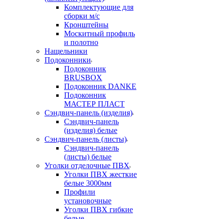
Комплектующие для
сборки м/с
Кронштейны
Москитный профиль
и полотно
Нащельники
Подоконники
Подоконник
BRUSBOX
Подоконник DANKE
Подоконник
МАСТЕР ПЛАСТ
Сэндвич-панель (изделия)
Сэндвич-панель
(изделия) белые
Сэндвич-панель (листы)
Сэндвич-панель
(листы) белые
Уголки отделочные ПВХ
Уголки ПВХ жесткие
белые 3000мм
Профили
установочные
Уголки ПВХ гибкие
белые