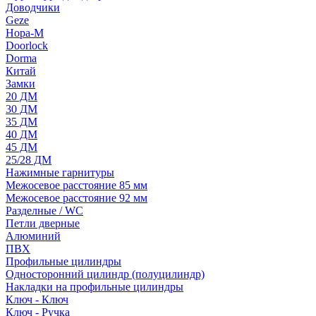
Доводчики
Geze
Нора-М
Doorlock
Dorma
Китай
Замки
20 ДМ
30 ДМ
35 ДМ
40 ДМ
45 ДМ
25/28 ДМ
Нажимные гарнитуры
Межосевое расстояние 85 мм
Межосевое расстояние 92 мм
Разделные / WC
Петли дверные
Алюминий
ПВХ
Профильные цилиндры
Односторонний цилиндр (полуцилиндр)
Накладки на профильные цилиндры
Ключ - Ключ
Ключ - Ручка