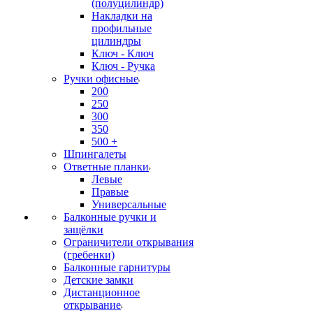
(полуцилиндр)
Накладки на
профильные
цилиндры
Ключ - Ключ
Ключ - Ручка
Ручки офисные
200
250
300
350
500 +
Шпингалеты
Ответные планки
Левые
Правые
Универсальные
Балконные ручки и
защёлки
Ограничители открывания
(гребенки)
Балконные гарнитуры
Детские замки
Дистанционное
открывание