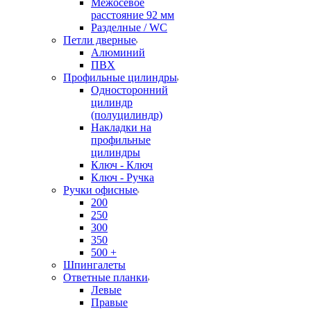
Межосевое
расстояние 92 мм
Разделные / WC
Петли дверные
Алюминий
ПВХ
Профильные цилиндры
Односторонний
цилиндр
(полуцилиндр)
Накладки на
профильные
цилиндры
Ключ - Ключ
Ключ - Ручка
Ручки офисные
200
250
300
350
500 +
Шпингалеты
Ответные планки
Левые
Правые