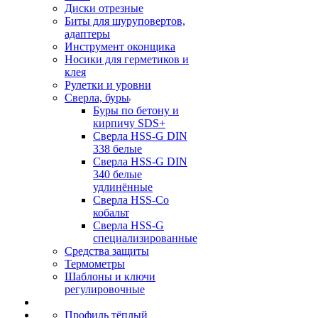
Диски отрезные
Биты для шуруповертов,
адаптеры
Инструмент оконщика
Носики для герметиков и
клея
Рулетки и уровни
Сверла, буры
Буры по бетону и
кирпичу SDS+
Сверла HSS-G DIN
338 белые
Сверла HSS-G DIN
340 белые
удлинённые
Сверла HSS-Co
кобальт
Сверла HSS-G
специализированные
Средства защиты
Термометры
Шаблоны и ключи
регулировочные
Профиль тёплый