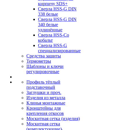
кирпичу SDS+
Сверла HSS-G DIN
338 белые
Сверла HSS-G DIN
340 белые
удлинённые
Сверла HSS-Co
кобальт
Сверла HSS-G
специализированные
Средства защиты
Термометры
Шаблоны и ключи
регулировочные
Профиль тёплый
подставочный
Заглушки и проч.
Изделия из металла
Клинья монтажные
Кронштейны для
крепления откосов
Москитная сетка (изделия)
Москитная сетка
(комплектующие)