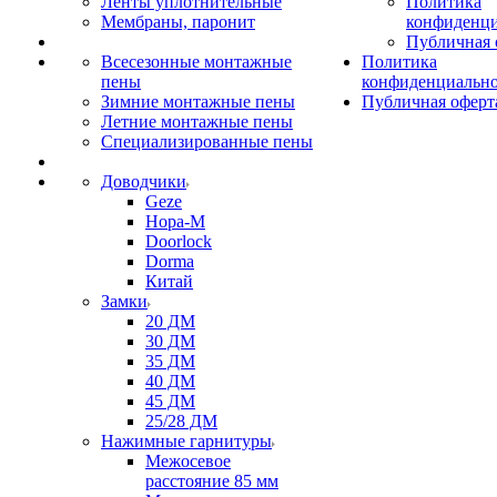
Ленты уплотнительные
Политика
Мембраны, паронит
конфиденци
Публичная 
Всесезонные монтажные
Политика
пены
конфиденциальн
Зимние монтажные пены
Публичная оферт
Летние монтажные пены
Специализированные пены
Доводчики
Geze
Нора-М
Doorlock
Dorma
Китай
Замки
20 ДМ
30 ДМ
35 ДМ
40 ДМ
45 ДМ
25/28 ДМ
Нажимные гарнитуры
Межосевое
расстояние 85 мм