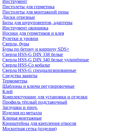
Инструмент
Пистолеты для герметика
Пистолеты для монтажной пены
Диски отрезные
Биты для шуруповертов, адаптеры
Инструмент оконщика
Носики для герметиков и клея
Рулетки и уровни
Сверла, буры
Буры по бетону и кирпичу SDS+
Сверла HSS-G DIN 338 белые
Сверла HSS-G DIN 340 белые удлинённые
Сверла HSS-Co кобальт
Сверла HSS-G специализированные
Средства защиты
Термометры
Шаблоны и ключи регулировочные
Клей
Комплектующие для установки и отделки
Профиль тёплый подставочный
Заглушки и проч.
Изделия из металла
Клинья монтажные
Кронштейны для крепления откосов
Москитная сетка (изделия)