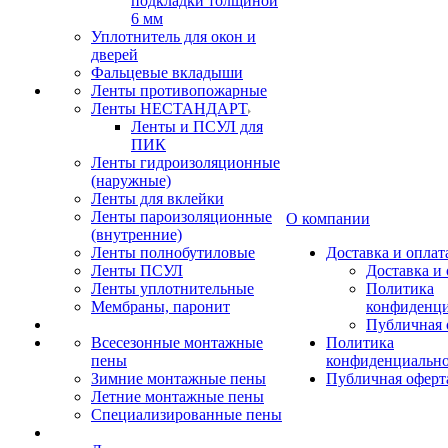
подкладки толщиной
6 мм
Уплотнитель для окон и
дверей
Фальцевые вкладыши
Ленты противопожарные
Ленты НЕСТАНДАРТ
Ленты и ПСУЛ для
ПИК
Ленты гидроизоляционные
(наружные)
Ленты для вклейки
Ленты пароизоляционные
О компании
(внутренние)
Ленты полнобутиловые
Доставка и оплат
Ленты ПСУЛ
Доставка и 
Ленты уплотнительные
Политика
Мембраны, паронит
конфиденци
Публичная 
Всесезонные монтажные
Политика
пены
конфиденциальн
Зимние монтажные пены
Публичная оферт
Летние монтажные пены
Специализированные пены