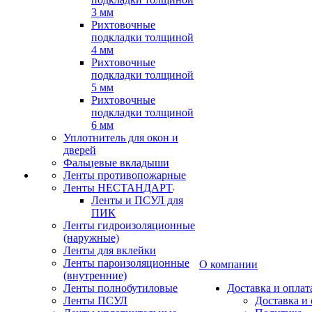
3 мм
Рихтовочные
подкладки толщиной
4 мм
Рихтовочные
подкладки толщиной
5 мм
Рихтовочные
подкладки толщиной
6 мм
Уплотнитель для окон и
дверей
Фальцевые вкладыши
Ленты противопожарные
Ленты НЕСТАНДАРТ
Ленты и ПСУЛ для
ПИК
Ленты гидроизоляционные
(наружные)
Ленты для вклейки
Ленты пароизоляционные
О компании
(внутренние)
Ленты полнобутиловые
Доставка и оплат
Ленты ПСУЛ
Доставка и 