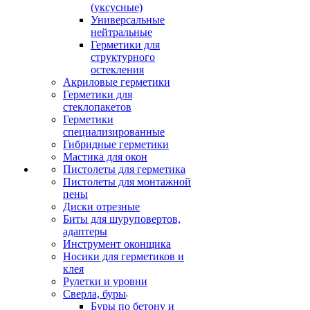
(уксусные)
Универсальные
нейтральные
Герметики для
структурного
остекления
Акриловые герметики
Герметики для
стеклопакетов
Герметики
специализированные
Гибридные герметики
Мастика для окон
Пистолеты для герметика
Пистолеты для монтажной
пены
Диски отрезные
Биты для шуруповертов,
адаптеры
Инструмент оконщика
Носики для герметиков и
клея
Рулетки и уровни
Сверла, буры
Буры по бетону и