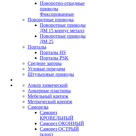
Поворотно-откидные
приводы
Фиксированные
Поворотные приводы
Поворотные приводы
ДМ 15 корпус металл
Поворотные приводы
ДМ 25
Порталы
Порталы HS
Порталы PSK
Средние запоры
Угловые передачи
Штульповые приводы
Анкер химический
Анкерные пластины
Мебельный крепеж
Метрический крепёж
Саморезы
Саморез
КРОВЕЛЬНЫЙ
Саморез ОКОННЫЙ
Саморез ОСТРЫЙ
(клоп)