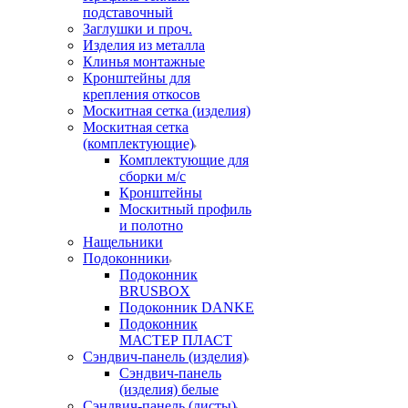
подставочный
Заглушки и проч.
Изделия из металла
Клинья монтажные
Кронштейны для
крепления откосов
Москитная сетка (изделия)
Москитная сетка
(комплектующие)
Комплектующие для
сборки м/с
Кронштейны
Москитный профиль
и полотно
Нащельники
Подоконники
Подоконник
BRUSBOX
Подоконник DANKE
Подоконник
МАСТЕР ПЛАСТ
Сэндвич-панель (изделия)
Сэндвич-панель
(изделия) белые
Сэндвич-панель (листы)