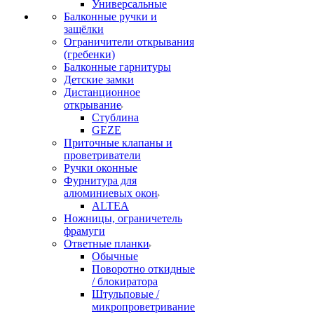
Универсальные
Балконные ручки и
защёлки
Ограничители открывания
(гребенки)
Балконные гарнитуры
Детские замки
Дистанционное
открывание
Стублина
GEZE
Приточные клапаны и
проветриватели
Ручки оконные
Фурнитура для
алюминиевых окон
ALTEA
Ножницы, ограничетель
фрамуги
Ответные планки
Обычные
Поворотно откидные
/ блокиратора
Штульповые /
микропроветривание