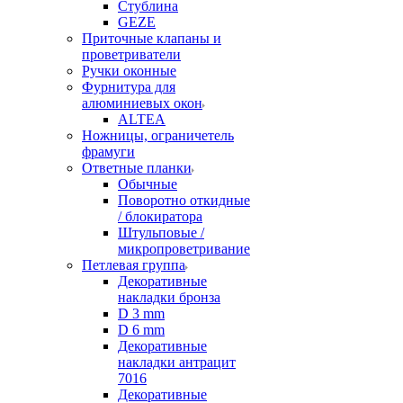
Стублина
GEZE
Приточные клапаны и
проветриватели
Ручки оконные
Фурнитура для
алюминиевых окон
ALTEA
Ножницы, ограничетель
фрамуги
Ответные планки
Обычные
Поворотно откидные
/ блокиратора
Штульповые /
микропроветривание
Петлевая группа
Декоративные
накладки бронза
D 3 mm
D 6 mm
Декоративные
накладки антрацит
7016
Декоративные