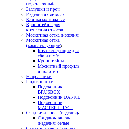
подставочный
Заглушки и проч.
Изделия из металла
Клинья монтажные
Кронштейны для
крепления откосов
Москитная сетка (изделия)
Москитная сетка
(комплектующие)
Комплектующие для
сборки м/с
Кронштейны
Москитный профиль
и полотно
Нащельники
Подоконники
Подоконник
BRUSBOX
Подоконник DANKE
Подоконник
МАСТЕР ПЛАСТ
Сэндвич-панель (изделия)
Сэндвич-панель
(изделия) белые
Сэндвич-панель (листы)