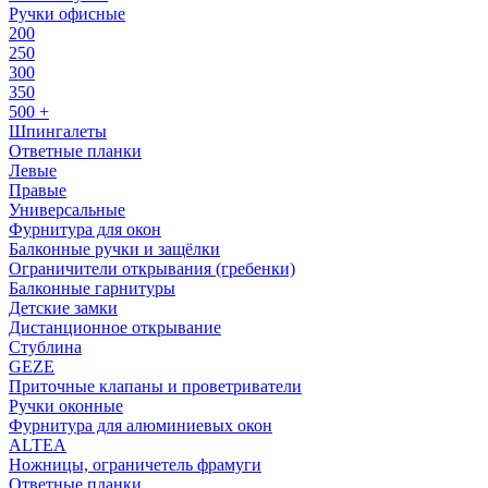
Ручки офисные
200
250
300
350
500 +
Шпингалеты
Ответные планки
Левые
Правые
Универсальные
Фурнитура для окон
Балконные ручки и защёлки
Ограничители открывания (гребенки)
Балконные гарнитуры
Детские замки
Дистанционное открывание
Стублина
GEZE
Приточные клапаны и проветриватели
Ручки оконные
Фурнитура для алюминиевых окон
ALTEA
Ножницы, ограничетель фрамуги
Ответные планки