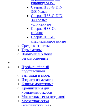
кирпичу SDS+
Сверла HSS-G DIN
338 белые
Сверла HSS-G DIN
340 белые
удлинённые
Сверла HSS-Co
кобальт
Сверла HSS-G
специализированные
Средства защиты
Термометры
Шаблоны и ключи
регулировочные
Профиль тёплый
подставочный
Заглушки и проч.
Изделия из металла
Клинья монтажные
Кронштейны для
крепления откосов
Москитная сетка (изделия)
Москитная сетка
(комплектующие)