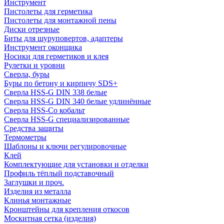
Инструмент
Пистолеты для герметика
Пистолеты для монтажной пены
Диски отрезные
Биты для шуруповертов, адаптеры
Инструмент оконщика
Носики для герметиков и клея
Рулетки и уровни
Сверла, буры
Буры по бетону и кирпичу SDS+
Сверла HSS-G DIN 338 белые
Сверла HSS-G DIN 340 белые удлинённые
Сверла HSS-Co кобальт
Сверла HSS-G специализированные
Средства защиты
Термометры
Шаблоны и ключи регулировочные
Клей
Комплектующие для установки и отделки
Профиль тёплый подставочный
Заглушки и проч.
Изделия из металла
Клинья монтажные
Кронштейны для крепления откосов
Москитная сетка (изделия)