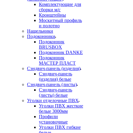
Комплектующие для
сборки м/с
Кронштейны
Москитный профиль
и полотно
Нащельники
Подоконники
Подоконник
BRUSBOX
Подоконник DANKE
Подоконник
МАСТЕР ПЛАСТ
Сэндвич-панель (изделия)
Сэндвич-панель
(изделия) белые
Сэндвич-панель (листы)
Сэндвич-панель
(листы) белые
Уголки отделочные ПВХ
Уголки ПВХ жесткие
белые 3000мм
Профили
установочные
Уголки ПВХ гибкие
белые