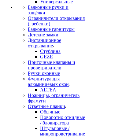
Универсальные
Балконные ручки и
защёлки
Ограничители открывания
(гребенки)
Балконные гарнитуры
Детские замки
Дистанционное
открывание
Стублина
GEZE
Приточные клапаны и
проветриватели
Ручки оконные
Фурнитура для
алюминиевых окон
ALTEA
Ножницы, ограничетель
фрамуги
Ответные планки
Обычные
Поворотно откидные
/ блокиратора
Штульповые /
микропроветривание