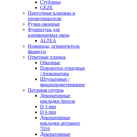
Стублина
GEZE
Приточные клапаны и
проветриватели
Ручки оконные
Фурнитура для
алюминиевых окон
ALTEA
Ножницы, ограничетель
фрамуги
Ответные планки
Обычные
Поворотно откидные
/ блокиратора
Штульповые /
микропроветривание
Петлевая группа
Декоративные
накладки бронза
D 3 mm
D 6 mm
Декоративные
накладки антрацит
7016
Декоративные