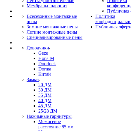
Ленты уплотнительные
Политика
Мембраны, паронит
конфиденци
Публичная 
Всесезонные монтажные
Политика
пены
конфиденциальн
Зимние монтажные пены
Публичная оферт
Летние монтажные пены
Специализированные пены
Доводчики
Geze
Нора-М
Doorlock
Dorma
Китай
Замки
20 ДМ
30 ДМ
35 ДМ
40 ДМ
45 ДМ
25/28 ДМ
Нажимные гарнитуры
Межосевое
расстояние 85 мм