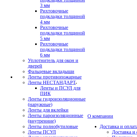
3 мм
Рихтовочные
подкладки толщиной
4 мм
Рихтовочные
подкладки толщиной
5 мм
Рихтовочные
подкладки толщиной
6 мм
Уплотнитель для окон и
дверей
Фальцевые вкладыши
Ленты противопожарные
Ленты НЕСТАНДАРТ
Ленты и ПСУЛ для
ПИК
Ленты гидроизоляционные
(наружные)
Ленты для вклейки
Ленты пароизоляционные
О компании
(внутренние)
Ленты полнобутиловые
Доставка и оплат
Ленты ПСУЛ
Доставка и 