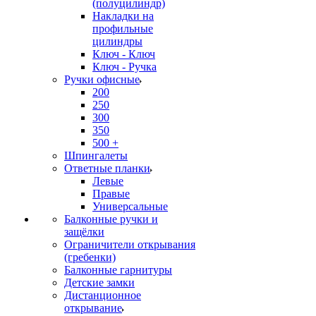
(полуцилиндр)
Накладки на
профильные
цилиндры
Ключ - Ключ
Ключ - Ручка
Ручки офисные
200
250
300
350
500 +
Шпингалеты
Ответные планки
Левые
Правые
Универсальные
Балконные ручки и
защёлки
Ограничители открывания
(гребенки)
Балконные гарнитуры
Детские замки
Дистанционное
открывание