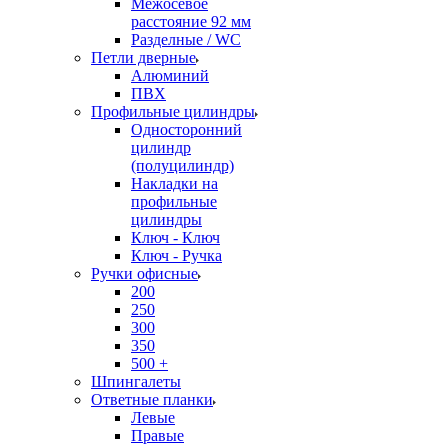
Межосевое
расстояние 92 мм
Разделные / WC
Петли дверные
Алюминий
ПВХ
Профильные цилиндры
Односторонний
цилиндр
(полуцилиндр)
Накладки на
профильные
цилиндры
Ключ - Ключ
Ключ - Ручка
Ручки офисные
200
250
300
350
500 +
Шпингалеты
Ответные планки
Левые
Правые