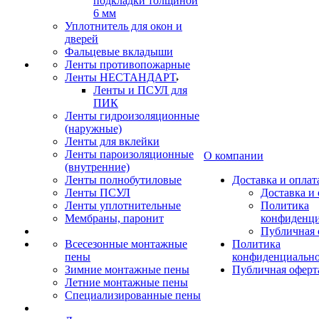
подкладки толщиной
6 мм
Уплотнитель для окон и
дверей
Фальцевые вкладыши
Ленты противопожарные
Ленты НЕСТАНДАРТ
Ленты и ПСУЛ для
ПИК
Ленты гидроизоляционные
(наружные)
Ленты для вклейки
Ленты пароизоляционные
О компании
(внутренние)
Ленты полнобутиловые
Доставка и оплат
Ленты ПСУЛ
Доставка и 
Ленты уплотнительные
Политика
Мембраны, паронит
конфиденци
Публичная 
Всесезонные монтажные
Политика
пены
конфиденциальн
Зимние монтажные пены
Публичная оферт
Летние монтажные пены
Специализированные пены