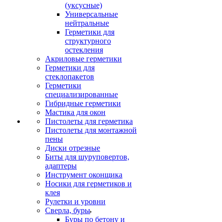
(уксусные)
Универсальные
нейтральные
Герметики для
структурного
остекления
Акриловые герметики
Герметики для
стеклопакетов
Герметики
специализированные
Гибридные герметики
Мастика для окон
Пистолеты для герметика
Пистолеты для монтажной
пены
Диски отрезные
Биты для шуруповертов,
адаптеры
Инструмент оконщика
Носики для герметиков и
клея
Рулетки и уровни
Сверла, буры
Буры по бетону и