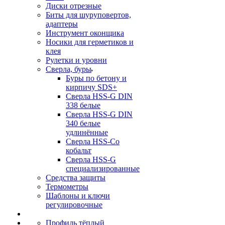
Диски отрезные
Биты для шуруповертов,
адаптеры
Инструмент оконщика
Носики для герметиков и
клея
Рулетки и уровни
Сверла, буры
Буры по бетону и
кирпичу SDS+
Сверла HSS-G DIN
338 белые
Сверла HSS-G DIN
340 белые
удлинённые
Сверла HSS-Co
кобальт
Сверла HSS-G
специализированные
Средства защиты
Термометры
Шаблоны и ключи
регулировочные
Профиль тёплый