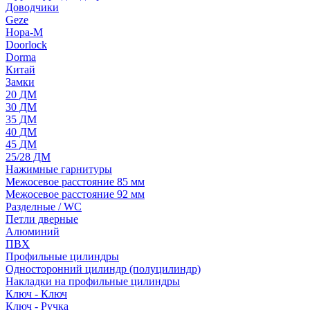
Доводчики
Geze
Нора-М
Doorlock
Dorma
Китай
Замки
20 ДМ
30 ДМ
35 ДМ
40 ДМ
45 ДМ
25/28 ДМ
Нажимные гарнитуры
Межосевое расстояние 85 мм
Межосевое расстояние 92 мм
Разделные / WC
Петли дверные
Алюминий
ПВХ
Профильные цилиндры
Односторонний цилиндр (полуцилиндр)
Накладки на профильные цилиндры
Ключ - Ключ
Ключ - Ручка