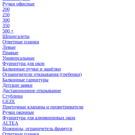
Ручки офисные
200
250
300
350
500 +
Шпингалеты
Ответные планки
Левые
Правые
Универсальные
Фурнитура для окон
Балконные ручки и защёлки
Ограничители открывания (гребенки)
Балконные гарнитуры
Детские замки
Дистанционное открывание
Стублина
GEZE
Приточные клапаны и проветриватели
Ручки оконные
Фурнитура для алюминиевых окон
ALTEA
Ножницы, ограничетель фрамуги
Ответные планки