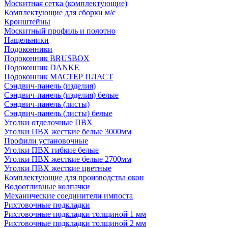
Москитная сетка (комплектующие)
Комплектующие для сборки м/с
Кронштейны
Москитный профиль и полотно
Нащельники
Подоконники
Подоконник BRUSBOX
Подоконник DANKE
Подоконник МАСТЕР ПЛАСТ
Сэндвич-панель (изделия)
Сэндвич-панель (изделия) белые
Сэндвич-панель (листы)
Сэндвич-панель (листы) белые
Уголки отделочные ПВХ
Уголки ПВХ жесткие белые 3000мм
Профили установочные
Уголки ПВХ гибкие белые
Уголки ПВХ жесткие белые 2700мм
Уголки ПВХ жесткие цветные
Комплектующие для производства окон
Водоотливные колпачки
Механические соединители импоста
Рихтовочные подкладки
Рихтовочные подкладки толщиной 1 мм
Рихтовочные подкладки толщиной 2 мм