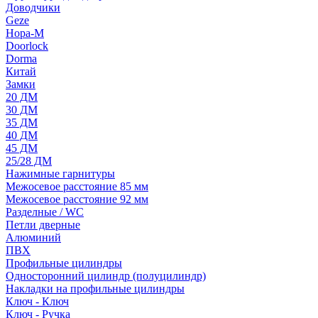
Доводчики
Geze
Нора-М
Doorlock
Dorma
Китай
Замки
20 ДМ
30 ДМ
35 ДМ
40 ДМ
45 ДМ
25/28 ДМ
Нажимные гарнитуры
Межосевое расстояние 85 мм
Межосевое расстояние 92 мм
Разделные / WC
Петли дверные
Алюминий
ПВХ
Профильные цилиндры
Односторонний цилиндр (полуцилиндр)
Накладки на профильные цилиндры
Ключ - Ключ
Ключ - Ручка