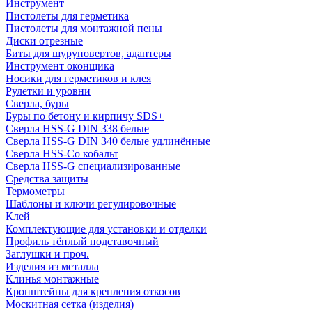
Инструмент
Пистолеты для герметика
Пистолеты для монтажной пены
Диски отрезные
Биты для шуруповертов, адаптеры
Инструмент оконщика
Носики для герметиков и клея
Рулетки и уровни
Сверла, буры
Буры по бетону и кирпичу SDS+
Сверла HSS-G DIN 338 белые
Сверла HSS-G DIN 340 белые удлинённые
Сверла HSS-Co кобальт
Сверла HSS-G специализированные
Средства защиты
Термометры
Шаблоны и ключи регулировочные
Клей
Комплектующие для установки и отделки
Профиль тёплый подставочный
Заглушки и проч.
Изделия из металла
Клинья монтажные
Кронштейны для крепления откосов
Москитная сетка (изделия)