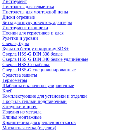
Инструмент
Пистолеты для герметика
Пистолеты для монтажной пены
Диски отрезные
Биты для шуруповертов, адаптеры
Инструмент оконщика
Носики для герметиков и клея
Рулетки и уровни
Сверла, буры
Буры по бетону и кирпичу SDS+
Сверла HSS-G DIN 338 белые
Сверла HSS-G DIN 340 белые удлинённые
Сверла HSS-Co кобальт
Сверла HSS-G специализированные
Средства защиты
Термометры
Шаблоны и ключи регулировочные
Клей
Комплектующие для установки и отделки
Профиль тёплый подставочный
Заглушки и проч.
Изделия из металла
Клинья монтажные
Кронштейны для крепления откосов
Москитная сетка (изделия)