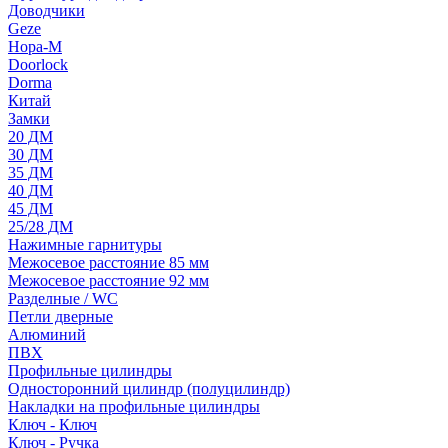
Доводчики
Geze
Нора-М
Doorlock
Dorma
Китай
Замки
20 ДМ
30 ДМ
35 ДМ
40 ДМ
45 ДМ
25/28 ДМ
Нажимные гарнитуры
Межосевое расстояние 85 мм
Межосевое расстояние 92 мм
Разделные / WC
Петли дверные
Алюминий
ПВХ
Профильные цилиндры
Односторонний цилиндр (полуцилиндр)
Накладки на профильные цилиндры
Ключ - Ключ
Ключ - Ручка