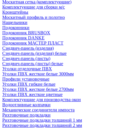
Москитная сетка (комплектующие)
Комплектующие для сборки м/с
Кронштейны
Москитный профиль и полотно
Нащельники
Подоконники
Подоконник BRUSBOX
Подоконник DANKE
Подоконник МАСТЕР ПЛАСТ
Сэндвич-панель (изделия)
Сэндвич-панель (изделия) белые
Сэндвич-панель (листы)
Сэндвич-панель (листы) белые
Уголки отделочные ПВХ
Уголки ПВХ жесткие белые 3000мм
Профили установочные
Уголки ПВХ гибкие белые
Уголки ПВХ жесткие белые 2700мм
Уголки ПВХ жесткие цветные
Комплектующие для производства окон
Водоотливные колпачки
Механические соединители импоста
Рихтовочные подкладки
Рихтовочные подкладки толщиной 1 мм
Рихтовочные подкладки толщиной 2 мм