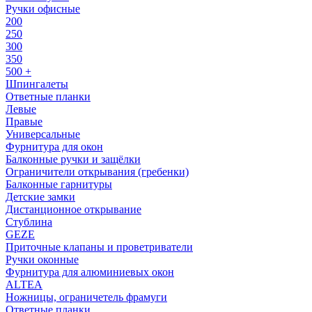
Ручки офисные
200
250
300
350
500 +
Шпингалеты
Ответные планки
Левые
Правые
Универсальные
Фурнитура для окон
Балконные ручки и защёлки
Ограничители открывания (гребенки)
Балконные гарнитуры
Детские замки
Дистанционное открывание
Стублина
GEZE
Приточные клапаны и проветриватели
Ручки оконные
Фурнитура для алюминиевых окон
ALTEA
Ножницы, ограничетель фрамуги
Ответные планки