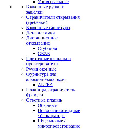
Универсальные
Балконные ручки и
защёлки
Ограничители открывания
(гребенки)
Балконные гарнитуры
Детские замки
Дистанционное
открывание
Стублина
GEZE
Приточные клапаны и
проветриватели
Ручки оконные
Фурнитура для
алюминиевых окон
ALTEA
Ножницы, ограничетель
фрамуги
Ответные планки
Обычные
Поворотно откидные
/ блокиратора
Штульповые /
микропроветривание