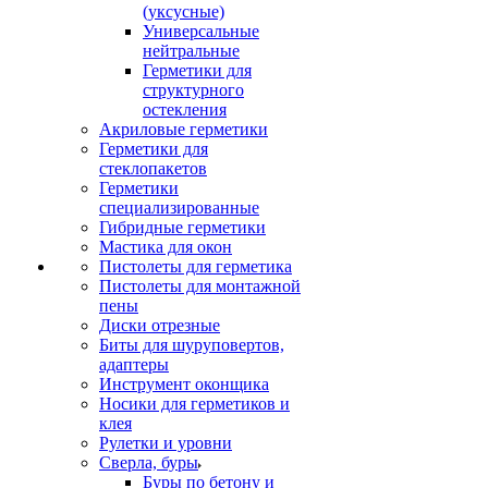
(уксусные)
Универсальные
нейтральные
Герметики для
структурного
остекления
Акриловые герметики
Герметики для
стеклопакетов
Герметики
специализированные
Гибридные герметики
Мастика для окон
Пистолеты для герметика
Пистолеты для монтажной
пены
Диски отрезные
Биты для шуруповертов,
адаптеры
Инструмент оконщика
Носики для герметиков и
клея
Рулетки и уровни
Сверла, буры
Буры по бетону и