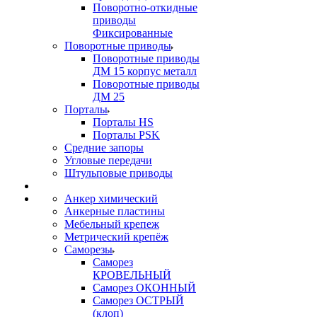
Поворотно-откидные
приводы
Фиксированные
Поворотные приводы
Поворотные приводы
ДМ 15 корпус металл
Поворотные приводы
ДМ 25
Порталы
Порталы HS
Порталы PSK
Средние запоры
Угловые передачи
Штульповые приводы
Анкер химический
Анкерные пластины
Мебельный крепеж
Метрический крепёж
Саморезы
Саморез
КРОВЕЛЬНЫЙ
Саморез ОКОННЫЙ
Саморез ОСТРЫЙ
(клоп)