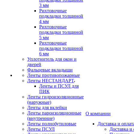
3 мм
Рихтовочные
подкладки толщиной
4 мм
Рихтовочные
подкладки толщиной
5 мм
Рихтовочные
подкладки толщиной
6 мм
Уплотнитель для окон и
дверей
Фальцевые вкладыши
Ленты противопожарные
Ленты НЕСТАНДАРТ
Ленты и ПСУЛ для
ПИК
Ленты гидроизоляционные
(наружные)
Ленты для вклейки
Ленты пароизоляционные
О компании
(внутренние)
Ленты полнобутиловые
Доставка и оплат
Ленты ПСУЛ
Доставка и 