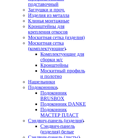
подставочный
Заглушки и проч.
Изделия из металла
Клинья монтажные
Кронштейны для
крепления откосов
Москитная сетка (изделия)
Москитная сетка
(комплектующие)
Комплектующие для
сборки м/с
Кронштейны
Москитный профиль
и полотно
Нащельники
Подоконники
Подоконник
BRUSBOX
Подоконник DANKE
Подоконник
МАСТЕР ПЛАСТ
Сэндвич-панель (изделия)
Сэндвич-панель
(изделия) белые
Сэндвич-панель (листы)