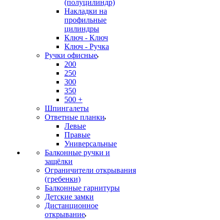
(полуцилиндр)
Накладки на
профильные
цилиндры
Ключ - Ключ
Ключ - Ручка
Ручки офисные
200
250
300
350
500 +
Шпингалеты
Ответные планки
Левые
Правые
Универсальные
Балконные ручки и
защёлки
Ограничители открывания
(гребенки)
Балконные гарнитуры
Детские замки
Дистанционное
открывание