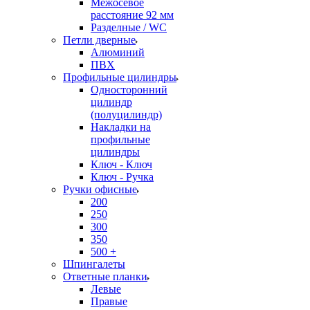
Межосевое
расстояние 92 мм
Разделные / WC
Петли дверные
Алюминий
ПВХ
Профильные цилиндры
Односторонний
цилиндр
(полуцилиндр)
Накладки на
профильные
цилиндры
Ключ - Ключ
Ключ - Ручка
Ручки офисные
200
250
300
350
500 +
Шпингалеты
Ответные планки
Левые
Правые