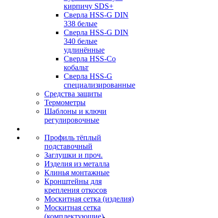
кирпичу SDS+
Сверла HSS-G DIN
338 белые
Сверла HSS-G DIN
340 белые
удлинённые
Сверла HSS-Co
кобальт
Сверла HSS-G
специализированные
Средства защиты
Термометры
Шаблоны и ключи
регулировочные
Профиль тёплый
подставочный
Заглушки и проч.
Изделия из металла
Клинья монтажные
Кронштейны для
крепления откосов
Москитная сетка (изделия)
Москитная сетка
(комплектующие)