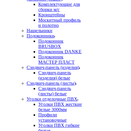
Комплектующие для
сборки м/с
Кронштейны
Москитный профиль
и полотно
Нащельники
Подоконники
Подоконник
BRUSBOX
Подоконник DANKE
Подоконник
МАСТЕР ПЛАСТ
Сэндвич-панель (изделия)
Сэндвич-панель
(изделия) белые
Сэндвич-панель (листы)
Сэндвич-панель
(листы) белые
Уголки отделочные ПВХ
Уголки ПВХ жесткие
белые 3000мм
Профили
установочные
Уголки ПВХ гибкие
белые