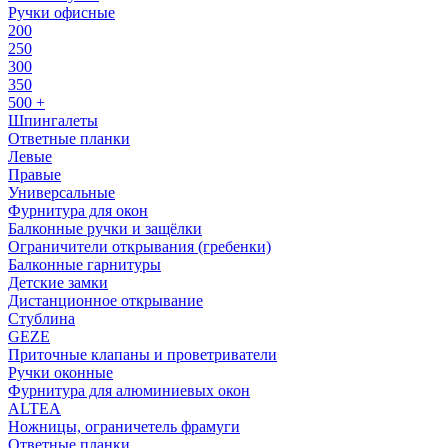
Ручки офисные
200
250
300
350
500 +
Шпингалеты
Ответные планки
Левые
Правые
Универсальные
Фурнитура для окон
Балконные ручки и защёлки
Ограничители открывания (гребенки)
Балконные гарнитуры
Детские замки
Дистанционное открывание
Стублина
GEZE
Приточные клапаны и проветриватели
Ручки оконные
Фурнитура для алюминиевых окон
ALTEA
Ножницы, ограничетель фрамуги
Ответные планки