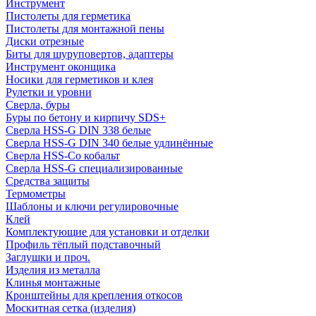
Инструмент
Пистолеты для герметика
Пистолеты для монтажной пены
Диски отрезные
Биты для шуруповертов, адаптеры
Инструмент оконщика
Носики для герметиков и клея
Рулетки и уровни
Сверла, буры
Буры по бетону и кирпичу SDS+
Сверла HSS-G DIN 338 белые
Сверла HSS-G DIN 340 белые удлинённые
Сверла HSS-Co кобальт
Сверла HSS-G специализированные
Средства защиты
Термометры
Шаблоны и ключи регулировочные
Клей
Комплектующие для установки и отделки
Профиль тёплый подставочный
Заглушки и проч.
Изделия из металла
Клинья монтажные
Кронштейны для крепления откосов
Москитная сетка (изделия)