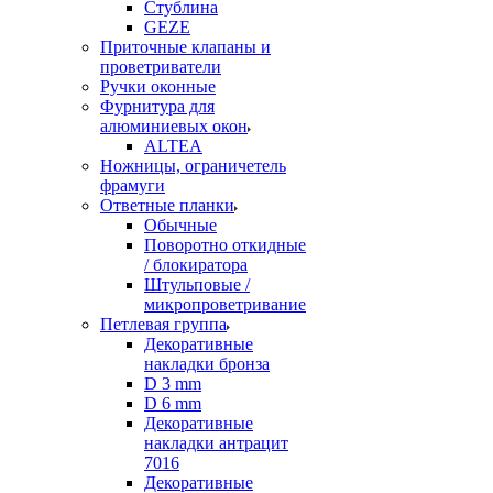
Стублина
GEZE
Приточные клапаны и
проветриватели
Ручки оконные
Фурнитура для
алюминиевых окон
ALTEA
Ножницы, ограничетель
фрамуги
Ответные планки
Обычные
Поворотно откидные
/ блокиратора
Штульповые /
микропроветривание
Петлевая группа
Декоративные
накладки бронза
D 3 mm
D 6 mm
Декоративные
накладки антрацит
7016
Декоративные