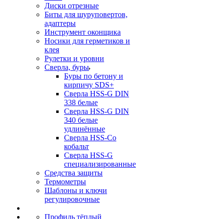
Диски отрезные
Биты для шуруповертов,
адаптеры
Инструмент оконщика
Носики для герметиков и
клея
Рулетки и уровни
Сверла, буры
Буры по бетону и
кирпичу SDS+
Сверла HSS-G DIN
338 белые
Сверла HSS-G DIN
340 белые
удлинённые
Сверла HSS-Co
кобальт
Сверла HSS-G
специализированные
Средства защиты
Термометры
Шаблоны и ключи
регулировочные
Профиль тёплый