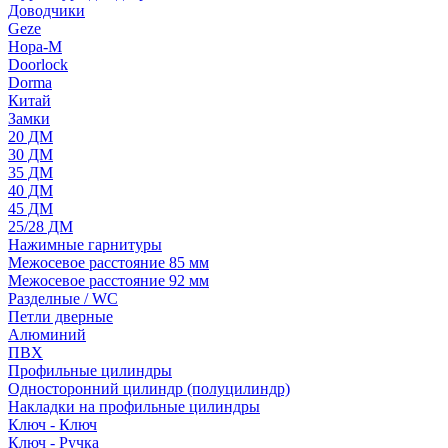
Доводчики
Geze
Нора-М
Doorlock
Dorma
Китай
Замки
20 ДМ
30 ДМ
35 ДМ
40 ДМ
45 ДМ
25/28 ДМ
Нажимные гарнитуры
Межосевое расстояние 85 мм
Межосевое расстояние 92 мм
Разделные / WC
Петли дверные
Алюминий
ПВХ
Профильные цилиндры
Односторонний цилиндр (полуцилиндр)
Накладки на профильные цилиндры
Ключ - Ключ
Ключ - Ручка