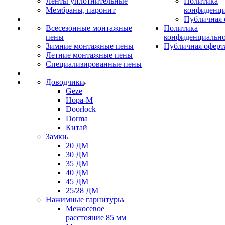
Ленты уплотнительные
Политика
Мембраны, паронит
конфиденци
Публичная 
Всесезонные монтажные
Политика
пены
конфиденциальн
Зимние монтажные пены
Публичная оферт
Летние монтажные пены
Специализированные пены
Доводчики
Geze
Нора-М
Doorlock
Dorma
Китай
Замки
20 ДМ
30 ДМ
35 ДМ
40 ДМ
45 ДМ
25/28 ДМ
Нажимные гарнитуры
Межосевое
расстояние 85 мм