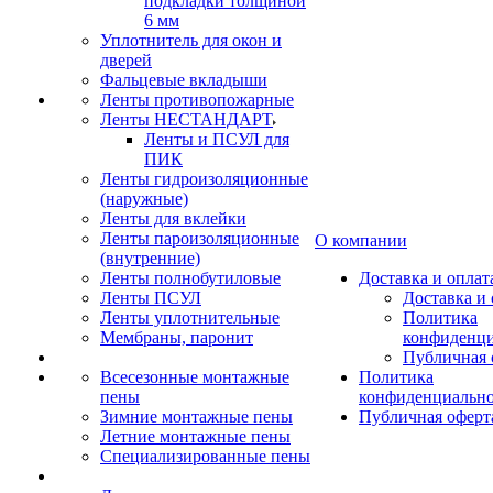
подкладки толщиной
6 мм
Уплотнитель для окон и
дверей
Фальцевые вкладыши
Ленты противопожарные
Ленты НЕСТАНДАРТ
Ленты и ПСУЛ для
ПИК
Ленты гидроизоляционные
(наружные)
Ленты для вклейки
Ленты пароизоляционные
О компании
(внутренние)
Ленты полнобутиловые
Доставка и оплат
Ленты ПСУЛ
Доставка и 
Ленты уплотнительные
Политика
Мембраны, паронит
конфиденци
Публичная 
Всесезонные монтажные
Политика
пены
конфиденциальн
Зимние монтажные пены
Публичная оферт
Летние монтажные пены
Специализированные пены