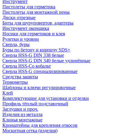
Инструмент
Пистолеты для герметика
Пистолеты для монтажной пены
Диски отрезные
Биты для шуруповертов, адаптеры
Инструмент оконщика
Носики для герметиков и клея
Рулетки и уровни
Сверла, буры
Буры по бетону и кирпичу SDS+
Сверла HSS-G DIN 338 белые
Сверла HSS-G DIN 340 белые удлинённые
Сверла HSS-Co кобальт
Сверла HSS-G специализированные
Средства защиты
Термометры
Шаблоны и ключи регулировочные
Клей
Комплектующие для установки и отделки
Профиль тёплый подставочный
Заглушки и проч.
Изделия из металла
Клинья монтажные
Кронштейны для крепления откосов
Москитная сетка (изделия)