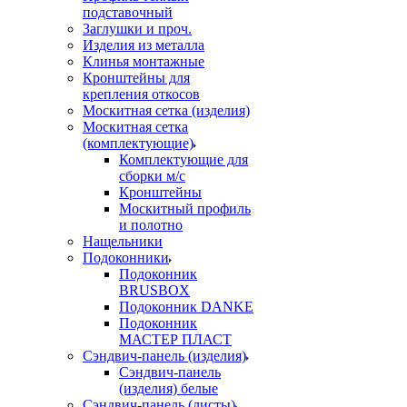
подставочный
Заглушки и проч.
Изделия из металла
Клинья монтажные
Кронштейны для
крепления откосов
Москитная сетка (изделия)
Москитная сетка
(комплектующие)
Комплектующие для
сборки м/с
Кронштейны
Москитный профиль
и полотно
Нащельники
Подоконники
Подоконник
BRUSBOX
Подоконник DANKE
Подоконник
МАСТЕР ПЛАСТ
Сэндвич-панель (изделия)
Сэндвич-панель
(изделия) белые
Сэндвич-панель (листы)