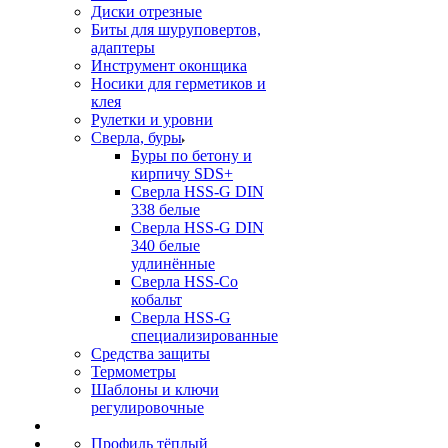
Диски отрезные
Биты для шуруповертов,
адаптеры
Инструмент оконщика
Носики для герметиков и
клея
Рулетки и уровни
Сверла, буры
Буры по бетону и
кирпичу SDS+
Сверла HSS-G DIN
338 белые
Сверла HSS-G DIN
340 белые
удлинённые
Сверла HSS-Co
кобальт
Сверла HSS-G
специализированные
Средства защиты
Термометры
Шаблоны и ключи
регулировочные
Профиль тёплый