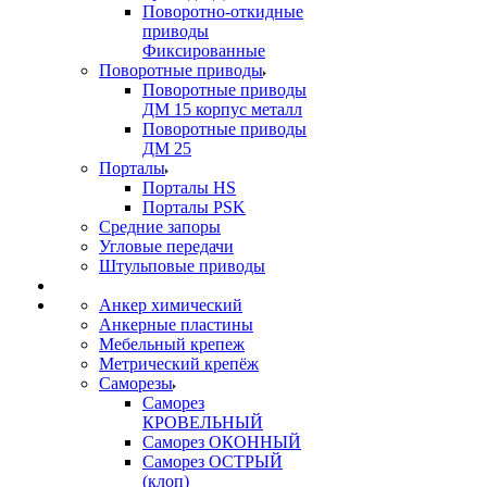
Поворотно-откидные
приводы
Фиксированные
Поворотные приводы
Поворотные приводы
ДМ 15 корпус металл
Поворотные приводы
ДМ 25
Порталы
Порталы HS
Порталы PSK
Средние запоры
Угловые передачи
Штульповые приводы
Анкер химический
Анкерные пластины
Мебельный крепеж
Метрический крепёж
Саморезы
Саморез
КРОВЕЛЬНЫЙ
Саморез ОКОННЫЙ
Саморез ОСТРЫЙ
(клоп)