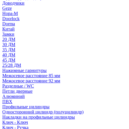
Доводчики
Geze
Нора-М
Doorlock
Dorma
Китай
Замки
20 ДМ
30 ДМ
35 ДМ
40 ДМ
45 ДМ
25/28 ДМ
Нажимные гарнитуры
Межосевое расстояние 85 мм
Межосевое расстояние 92 мм
Разделные / WC
Петли дверные
Алюминий
ПВХ
Профильные цилиндры
Односторонний цилиндр (полуцилиндр)
Накладки на профильные цилиндры
Ключ - Ключ
Ключ - Ручка