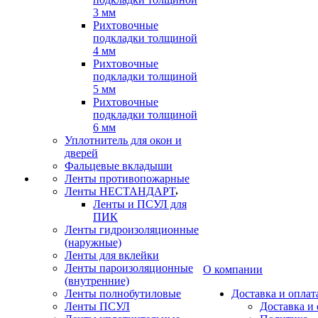
3 мм
Рихтовочные
подкладки толщиной
4 мм
Рихтовочные
подкладки толщиной
5 мм
Рихтовочные
подкладки толщиной
6 мм
Уплотнитель для окон и
дверей
Фальцевые вкладыши
Ленты противопожарные
Ленты НЕСТАНДАРТ
Ленты и ПСУЛ для
ПИК
Ленты гидроизоляционные
(наружные)
Ленты для вклейки
Ленты пароизоляционные
О компании
(внутренние)
Ленты полнобутиловые
Доставка и оплат
Ленты ПСУЛ
Доставка и 