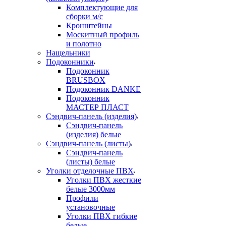
Комплектующие для
сборки м/с
Кронштейны
Москитный профиль
и полотно
Нащельники
Подоконники
Подоконник
BRUSBOX
Подоконник DANKE
Подоконник
МАСТЕР ПЛАСТ
Сэндвич-панель (изделия)
Сэндвич-панель
(изделия) белые
Сэндвич-панель (листы)
Сэндвич-панель
(листы) белые
Уголки отделочные ПВХ
Уголки ПВХ жесткие
белые 3000мм
Профили
установочные
Уголки ПВХ гибкие
белые