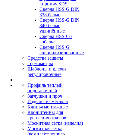
кирпичу SDS+
Сверла HSS-G DIN
338 белые
Сверла HSS-G DIN
340 белые
удлинённые
Сверла HSS-Co
кобальт
Сверла HSS-G
специализированные
Средства защиты
Термометры
Шаблоны и ключи
регулировочные
Профиль тёплый
подставочный
Заглушки и проч.
Изделия из металла
Клинья монтажные
Кронштейны для
крепления откосов
Москитная сетка (изделия)
Москитная сетка
(комплектующие)