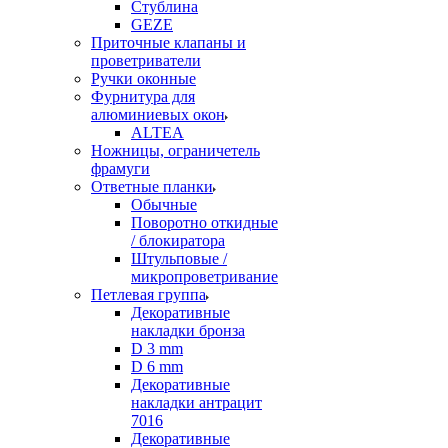
Стублина
GEZE
Приточные клапаны и
проветриватели
Ручки оконные
Фурнитура для
алюминиевых окон
ALTEA
Ножницы, ограничетель
фрамуги
Ответные планки
Обычные
Поворотно откидные
/ блокиратора
Штульповые /
микропроветривание
Петлевая группа
Декоративные
накладки бронза
D 3 mm
D 6 mm
Декоративные
накладки антрацит
7016
Декоративные