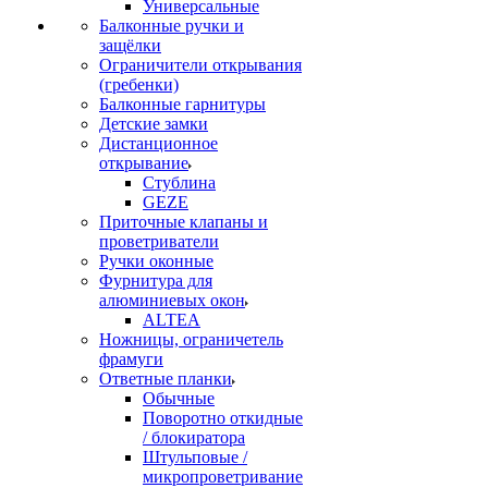
Универсальные
Балконные ручки и
защёлки
Ограничители открывания
(гребенки)
Балконные гарнитуры
Детские замки
Дистанционное
открывание
Стублина
GEZE
Приточные клапаны и
проветриватели
Ручки оконные
Фурнитура для
алюминиевых окон
ALTEA
Ножницы, ограничетель
фрамуги
Ответные планки
Обычные
Поворотно откидные
/ блокиратора
Штульповые /
микропроветривание