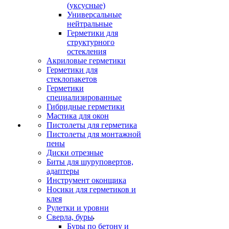
(уксусные)
Универсальные
нейтральные
Герметики для
структурного
остекления
Акриловые герметики
Герметики для
стеклопакетов
Герметики
специализированные
Гибридные герметики
Мастика для окон
Пистолеты для герметика
Пистолеты для монтажной
пены
Диски отрезные
Биты для шуруповертов,
адаптеры
Инструмент оконщика
Носики для герметиков и
клея
Рулетки и уровни
Сверла, буры
Буры по бетону и