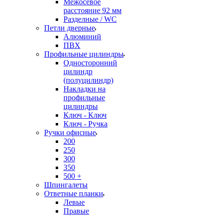
Межосевое
расстояние 92 мм
Разделные / WC
Петли дверные
Алюминий
ПВХ
Профильные цилиндры
Односторонний
цилиндр
(полуцилиндр)
Накладки на
профильные
цилиндры
Ключ - Ключ
Ключ - Ручка
Ручки офисные
200
250
300
350
500 +
Шпингалеты
Ответные планки
Левые
Правые