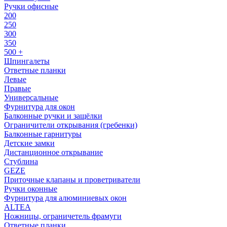
Ручки офисные
200
250
300
350
500 +
Шпингалеты
Ответные планки
Левые
Правые
Универсальные
Фурнитура для окон
Балконные ручки и защёлки
Ограничители открывания (гребенки)
Балконные гарнитуры
Детские замки
Дистанционное открывание
Стублина
GEZE
Приточные клапаны и проветриватели
Ручки оконные
Фурнитура для алюминиевых окон
ALTEA
Ножницы, ограничетель фрамуги
Ответные планки