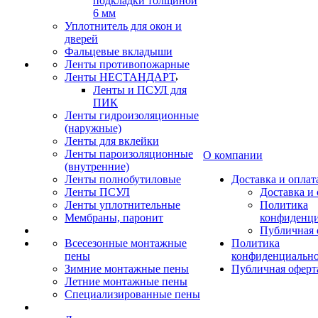
подкладки толщиной
6 мм
Уплотнитель для окон и
дверей
Фальцевые вкладыши
Ленты противопожарные
Ленты НЕСТАНДАРТ
Ленты и ПСУЛ для
ПИК
Ленты гидроизоляционные
(наружные)
Ленты для вклейки
Ленты пароизоляционные
О компании
(внутренние)
Ленты полнобутиловые
Доставка и оплат
Ленты ПСУЛ
Доставка и 
Ленты уплотнительные
Политика
Мембраны, паронит
конфиденци
Публичная 
Всесезонные монтажные
Политика
пены
конфиденциальн
Зимние монтажные пены
Публичная оферт
Летние монтажные пены
Специализированные пены