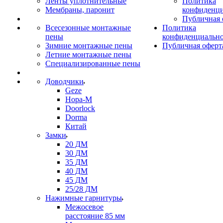
Ленты уплотнительные
Политика
Мембраны, паронит
конфиденци
Публичная 
Всесезонные монтажные
Политика
пены
конфиденциальн
Зимние монтажные пены
Публичная оферт
Летние монтажные пены
Специализированные пены
Доводчики
Geze
Нора-М
Doorlock
Dorma
Китай
Замки
20 ДМ
30 ДМ
35 ДМ
40 ДМ
45 ДМ
25/28 ДМ
Нажимные гарнитуры
Межосевое
расстояние 85 мм