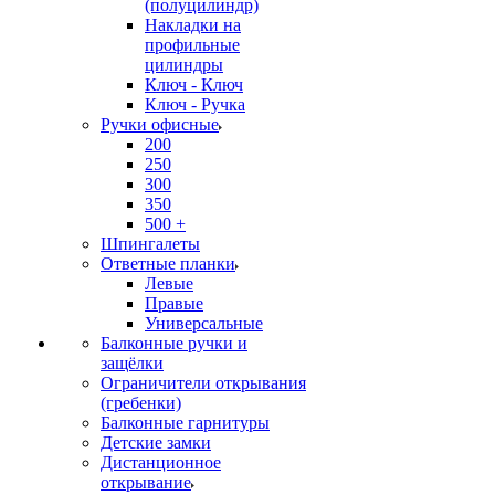
(полуцилиндр)
Накладки на
профильные
цилиндры
Ключ - Ключ
Ключ - Ручка
Ручки офисные
200
250
300
350
500 +
Шпингалеты
Ответные планки
Левые
Правые
Универсальные
Балконные ручки и
защёлки
Ограничители открывания
(гребенки)
Балконные гарнитуры
Детские замки
Дистанционное
открывание