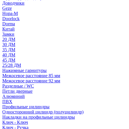
Доводчики
Geze
Нора-М
Doorlock
Dorma
Китай
Замки
20 ДМ
30 ДМ
35 ДМ
40 ДМ
45 ДМ
25/28 ДМ
Нажимные гарнитуры
Межосевое расстояние 85 мм
Межосевое расстояние 92 мм
Разделные / WC
Петли дверные
Алюминий
ПВХ
Профильные цилиндры
Односторонний цилиндр (полуцилиндр)
Накладки на профильные цилиндры
Ключ - Ключ
Ключ - Ручка