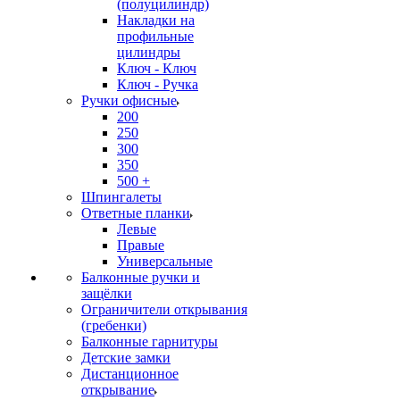
(полуцилиндр)
Накладки на
профильные
цилиндры
Ключ - Ключ
Ключ - Ручка
Ручки офисные
200
250
300
350
500 +
Шпингалеты
Ответные планки
Левые
Правые
Универсальные
Балконные ручки и
защёлки
Ограничители открывания
(гребенки)
Балконные гарнитуры
Детские замки
Дистанционное
открывание