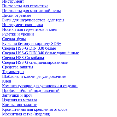
Инструмент
Пистолеты для герметика
Пистолеты для монтажной пены
Диски отрезные
Биты для шуруповертов, адаптеры
Инструмент оконщика
Носики для герметиков и клея
Рулетки и уровни
Сверла, буры
Буры по бетону и кирпичу SDS+
Сверла HSS-G DIN 338 белые
Сверла HSS-G DIN 340 белые удлинённые
Сверла HSS-Co кобальт
Сверла HSS-G специализированные
Средства защиты
Термометры
Шаблоны и ключи регулировочные
Клей
Комплектующие для установки и отделки
Профиль тёплый подставочный
Заглушки и проч.
Изделия из металла
Клинья монтажные
Кронштейны для крепления откосов
Москитная сетка (изделия)