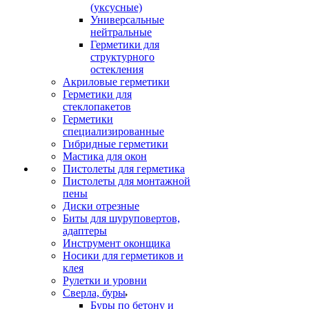
(уксусные)
Универсальные
нейтральные
Герметики для
структурного
остекления
Акриловые герметики
Герметики для
стеклопакетов
Герметики
специализированные
Гибридные герметики
Мастика для окон
Пистолеты для герметика
Пистолеты для монтажной
пены
Диски отрезные
Биты для шуруповертов,
адаптеры
Инструмент оконщика
Носики для герметиков и
клея
Рулетки и уровни
Сверла, буры
Буры по бетону и