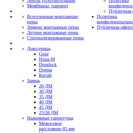
Ленты уплотнительные
Политика
Мембраны, паронит
конфиденци
Публичная 
Всесезонные монтажные
Политика
пены
конфиденциальн
Зимние монтажные пены
Публичная оферт
Летние монтажные пены
Специализированные пены
Доводчики
Geze
Нора-М
Doorlock
Dorma
Китай
Замки
20 ДМ
30 ДМ
35 ДМ
40 ДМ
45 ДМ
25/28 ДМ
Нажимные гарнитуры
Межосевое
расстояние 85 мм