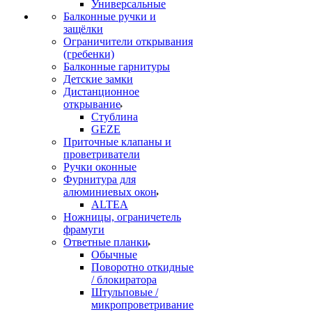
Универсальные
Балконные ручки и
защёлки
Ограничители открывания
(гребенки)
Балконные гарнитуры
Детские замки
Дистанционное
открывание
Стублина
GEZE
Приточные клапаны и
проветриватели
Ручки оконные
Фурнитура для
алюминиевых окон
ALTEA
Ножницы, ограничетель
фрамуги
Ответные планки
Обычные
Поворотно откидные
/ блокиратора
Штульповые /
микропроветривание