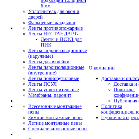
подкладки толщиной
6 мм
Уплотнитель для окон и
дверей
Фальцевые вкладыши
Ленты противопожарные
Ленты НЕСТАНДАРТ
Ленты и ПСУЛ для
ПИК
Ленты гидроизоляционные
(наружные)
Ленты для вклейки
Ленты пароизоляционные
О компании
(внутренние)
Ленты полнобутиловые
Доставка и оплат
Ленты ПСУЛ
Доставка и 
Ленты уплотнительные
Политика
Мембраны, паронит
конфиденци
Публичная 
Всесезонные монтажные
Политика
пены
конфиденциальн
Зимние монтажные пены
Публичная оферт
Летние монтажные пены
Специализированные пены