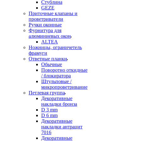
Стублина
GEZE
Приточные клапаны и
проветриватели
Ручки оконные
Фурнитура для
алюминиевых окон
ALTEA
Ножницы, ограничетель
фрамуги
Ответные планки
Обычные
Поворотно откидные
/ блокиратора
Штульповые /
микропроветривание
Петлевая группа
Декоративные
накладки бронза
D 3 mm
D 6 mm
Декоративные
накладки антрацит
7016
Декоративные