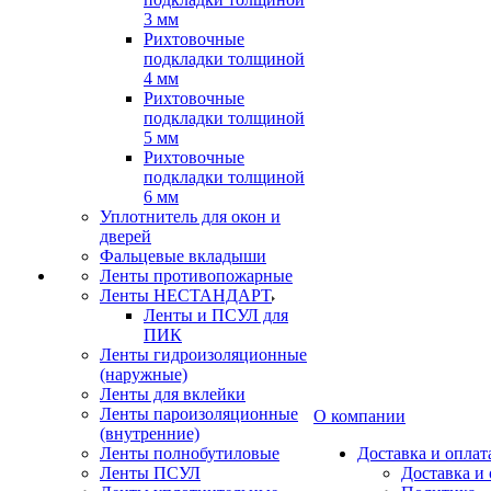
3 мм
Рихтовочные
подкладки толщиной
4 мм
Рихтовочные
подкладки толщиной
5 мм
Рихтовочные
подкладки толщиной
6 мм
Уплотнитель для окон и
дверей
Фальцевые вкладыши
Ленты противопожарные
Ленты НЕСТАНДАРТ
Ленты и ПСУЛ для
ПИК
Ленты гидроизоляционные
(наружные)
Ленты для вклейки
Ленты пароизоляционные
О компании
(внутренние)
Ленты полнобутиловые
Доставка и оплат
Ленты ПСУЛ
Доставка и 