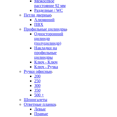
Межосевое
расстояние 92 мм
Разделные / WC
Петли дверные
Алюминий
ПВХ
Профильные цилиндры
Односторонний
цилиндр
(полуцилиндр)
Накладки на
профильные
цилиндры
Ключ - Ключ
Ключ - Ручка
Ручки офисные
200
250
300
350
500 +
Шпингалеты
Ответные планки
Левые
Правые