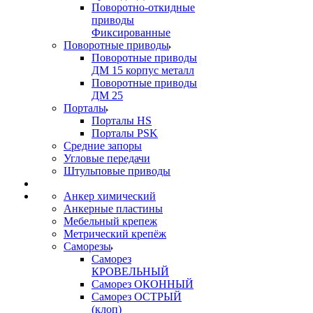
Поворотно-откидные
приводы
Фиксированные
Поворотные приводы
Поворотные приводы
ДМ 15 корпус металл
Поворотные приводы
ДМ 25
Порталы
Порталы HS
Порталы PSK
Средние запоры
Угловые передачи
Штульповые приводы
Анкер химический
Анкерные пластины
Мебельный крепеж
Метрический крепёж
Саморезы
Саморез
КРОВЕЛЬНЫЙ
Саморез ОКОННЫЙ
Саморез ОСТРЫЙ
(клоп)