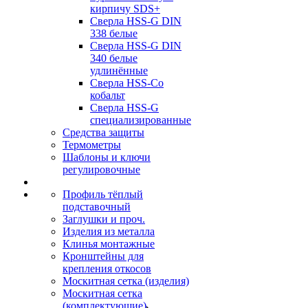
кирпичу SDS+
Сверла HSS-G DIN
338 белые
Сверла HSS-G DIN
340 белые
удлинённые
Сверла HSS-Co
кобальт
Сверла HSS-G
специализированные
Средства защиты
Термометры
Шаблоны и ключи
регулировочные
Профиль тёплый
подставочный
Заглушки и проч.
Изделия из металла
Клинья монтажные
Кронштейны для
крепления откосов
Москитная сетка (изделия)
Москитная сетка
(комплектующие)