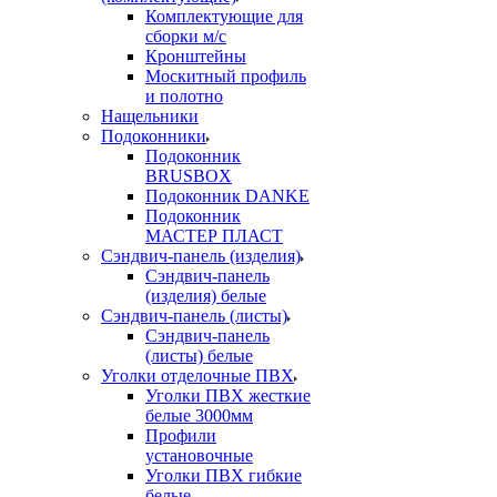
Комплектующие для
сборки м/с
Кронштейны
Москитный профиль
и полотно
Нащельники
Подоконники
Подоконник
BRUSBOX
Подоконник DANKE
Подоконник
МАСТЕР ПЛАСТ
Сэндвич-панель (изделия)
Сэндвич-панель
(изделия) белые
Сэндвич-панель (листы)
Сэндвич-панель
(листы) белые
Уголки отделочные ПВХ
Уголки ПВХ жесткие
белые 3000мм
Профили
установочные
Уголки ПВХ гибкие
белые