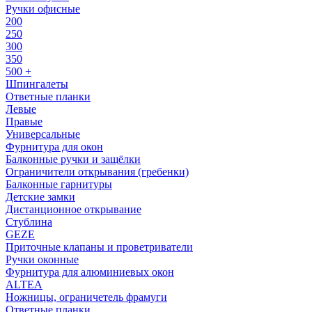
Ручки офисные
200
250
300
350
500 +
Шпингалеты
Ответные планки
Левые
Правые
Универсальные
Фурнитура для окон
Балконные ручки и защёлки
Ограничители открывания (гребенки)
Балконные гарнитуры
Детские замки
Дистанционное открывание
Стублина
GEZE
Приточные клапаны и проветриватели
Ручки оконные
Фурнитура для алюминиевых окон
ALTEA
Ножницы, ограничетель фрамуги
Ответные планки