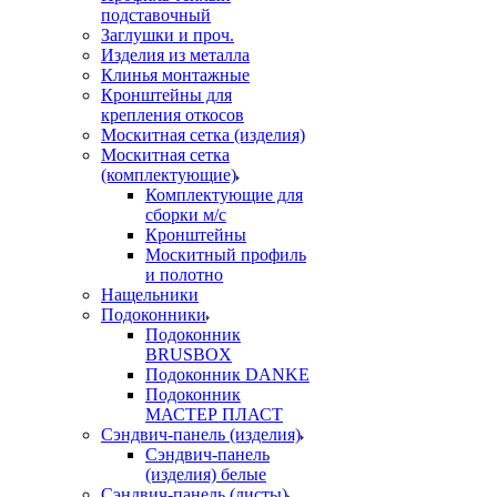
подставочный
Заглушки и проч.
Изделия из металла
Клинья монтажные
Кронштейны для
крепления откосов
Москитная сетка (изделия)
Москитная сетка
(комплектующие)
Комплектующие для
сборки м/с
Кронштейны
Москитный профиль
и полотно
Нащельники
Подоконники
Подоконник
BRUSBOX
Подоконник DANKE
Подоконник
МАСТЕР ПЛАСТ
Сэндвич-панель (изделия)
Сэндвич-панель
(изделия) белые
Сэндвич-панель (листы)