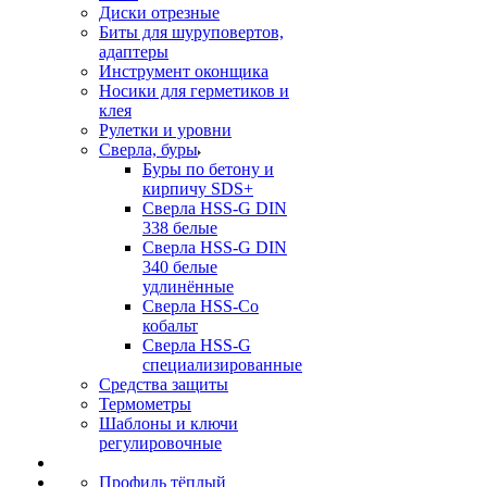
Диски отрезные
Биты для шуруповертов,
адаптеры
Инструмент оконщика
Носики для герметиков и
клея
Рулетки и уровни
Сверла, буры
Буры по бетону и
кирпичу SDS+
Сверла HSS-G DIN
338 белые
Сверла HSS-G DIN
340 белые
удлинённые
Сверла HSS-Co
кобальт
Сверла HSS-G
специализированные
Средства защиты
Термометры
Шаблоны и ключи
регулировочные
Профиль тёплый