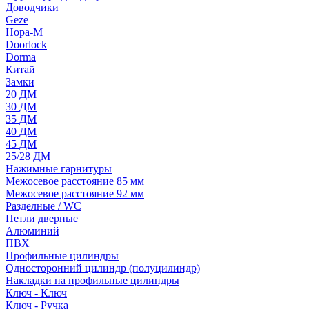
Доводчики
Geze
Нора-М
Doorlock
Dorma
Китай
Замки
20 ДМ
30 ДМ
35 ДМ
40 ДМ
45 ДМ
25/28 ДМ
Нажимные гарнитуры
Межосевое расстояние 85 мм
Межосевое расстояние 92 мм
Разделные / WC
Петли дверные
Алюминий
ПВХ
Профильные цилиндры
Односторонний цилиндр (полуцилиндр)
Накладки на профильные цилиндры
Ключ - Ключ
Ключ - Ручка