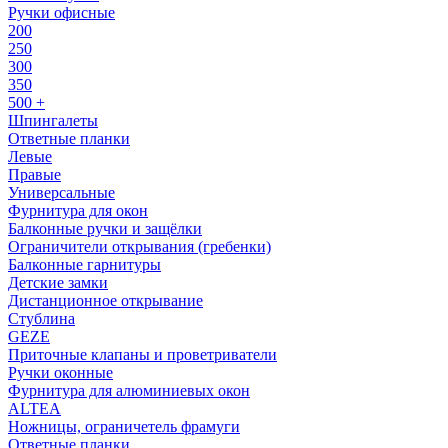
Ручки офисные
200
250
300
350
500 +
Шпингалеты
Ответные планки
Левые
Правые
Универсальные
Фурнитура для окон
Балконные ручки и защёлки
Ограничители открывания (гребенки)
Балконные гарнитуры
Детские замки
Дистанционное открывание
Стублина
GEZE
Приточные клапаны и проветриватели
Ручки оконные
Фурнитура для алюминиевых окон
ALTEA
Ножницы, ограничетель фрамуги
Ответные планки