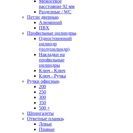
Межосевое
расстояние 92 мм
Разделные / WC
Петли дверные
Алюминий
ПВХ
Профильные цилиндры
Односторонний
цилиндр
(полуцилиндр)
Накладки на
профильные
цилиндры
Ключ - Ключ
Ключ - Ручка
Ручки офисные
200
250
300
350
500 +
Шпингалеты
Ответные планки
Левые
Правые