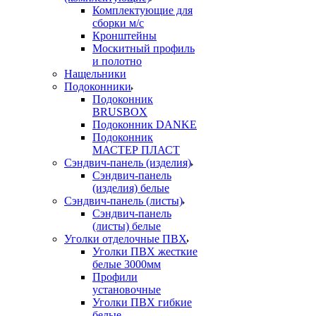
Комплектующие для
сборки м/с
Кронштейны
Москитный профиль
и полотно
Нащельники
Подоконники
Подоконник
BRUSBOX
Подоконник DANKE
Подоконник
МАСТЕР ПЛАСТ
Сэндвич-панель (изделия)
Сэндвич-панель
(изделия) белые
Сэндвич-панель (листы)
Сэндвич-панель
(листы) белые
Уголки отделочные ПВХ
Уголки ПВХ жесткие
белые 3000мм
Профили
установочные
Уголки ПВХ гибкие
белые