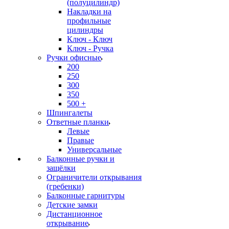
(полуцилиндр)
Накладки на
профильные
цилиндры
Ключ - Ключ
Ключ - Ручка
Ручки офисные
200
250
300
350
500 +
Шпингалеты
Ответные планки
Левые
Правые
Универсальные
Балконные ручки и
защёлки
Ограничители открывания
(гребенки)
Балконные гарнитуры
Детские замки
Дистанционное
открывание