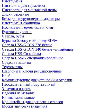
Инструмент
Пистолеты для герметика
Пистолеты для монтажной пены
Диски отрезные
Биты для шуруповертов, адаптеры
Инструмент оконщика
Носики для герметиков и клея
Рулетки и уровни
Сверла, буры
Буры по бетону и кирпичу SDS+
Сверла HSS-G DIN 338 белые
Сверла HSS-G DIN 340 белые удлинённые
Сверла HSS-Co кобальт
Сверла HSS-G специализированные
Средства защиты
Термометры
Шаблоны и ключи регулировочные
Клей
Комплектующие для установки и отделки
Профиль тёплый подставочный
Заглушки и проч.
Изделия из металла
Клинья монтажные
Кронштейны для крепления откосов
Москитная сетка (изделия)