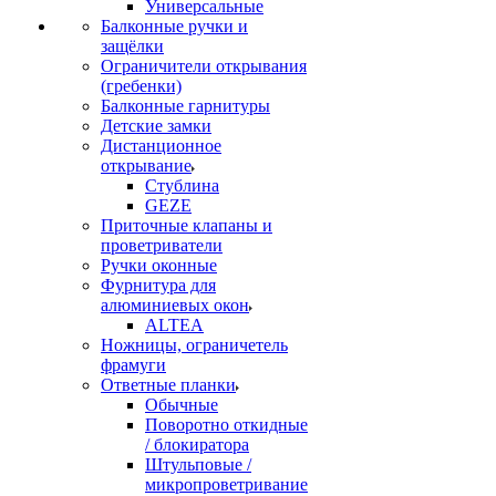
Универсальные
Балконные ручки и
защёлки
Ограничители открывания
(гребенки)
Балконные гарнитуры
Детские замки
Дистанционное
открывание
Стублина
GEZE
Приточные клапаны и
проветриватели
Ручки оконные
Фурнитура для
алюминиевых окон
ALTEA
Ножницы, ограничетель
фрамуги
Ответные планки
Обычные
Поворотно откидные
/ блокиратора
Штульповые /
микропроветривание