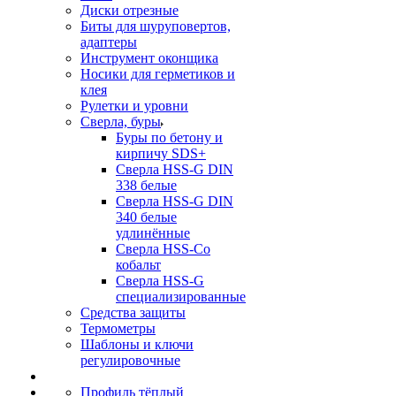
Диски отрезные
Биты для шуруповертов,
адаптеры
Инструмент оконщика
Носики для герметиков и
клея
Рулетки и уровни
Сверла, буры
Буры по бетону и
кирпичу SDS+
Сверла HSS-G DIN
338 белые
Сверла HSS-G DIN
340 белые
удлинённые
Сверла HSS-Co
кобальт
Сверла HSS-G
специализированные
Средства защиты
Термометры
Шаблоны и ключи
регулировочные
Профиль тёплый