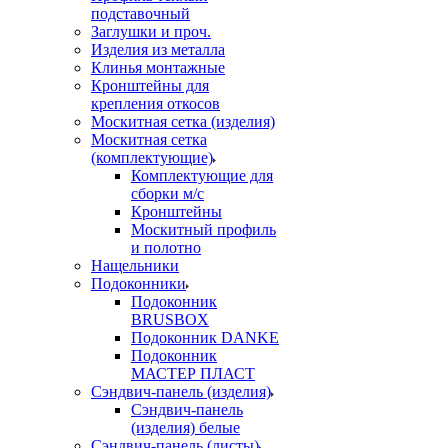
подставочный
Заглушки и проч.
Изделия из металла
Клинья монтажные
Кронштейны для
крепления откосов
Москитная сетка (изделия)
Москитная сетка
(комплектующие)
Комплектующие для
сборки м/с
Кронштейны
Москитный профиль
и полотно
Нащельники
Подоконники
Подоконник
BRUSBOX
Подоконник DANKE
Подоконник
МАСТЕР ПЛАСТ
Сэндвич-панель (изделия)
Сэндвич-панель
(изделия) белые
Сэндвич-панель (листы)