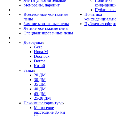
Ленты уплотнительные
Политика
Мембраны, паронит
конфиденци
Публичная 
Всесезонные монтажные
Политика
пены
конфиденциальн
Зимние монтажные пены
Публичная оферт
Летние монтажные пены
Специализированные пены
Доводчики
Geze
Нора-М
Doorlock
Dorma
Китай
Замки
20 ДМ
30 ДМ
35 ДМ
40 ДМ
45 ДМ
25/28 ДМ
Нажимные гарнитуры
Межосевое
расстояние 85 мм