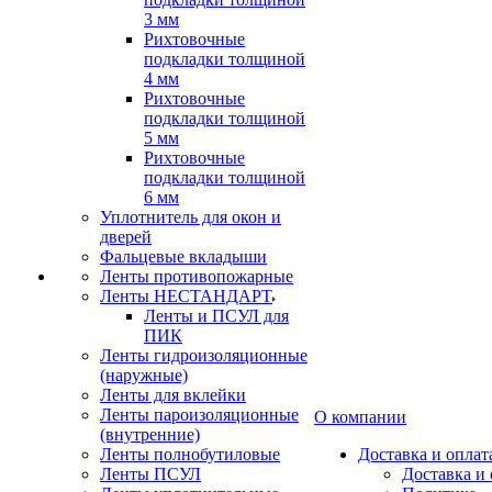
3 мм
Рихтовочные
подкладки толщиной
4 мм
Рихтовочные
подкладки толщиной
5 мм
Рихтовочные
подкладки толщиной
6 мм
Уплотнитель для окон и
дверей
Фальцевые вкладыши
Ленты противопожарные
Ленты НЕСТАНДАРТ
Ленты и ПСУЛ для
ПИК
Ленты гидроизоляционные
(наружные)
Ленты для вклейки
Ленты пароизоляционные
О компании
(внутренние)
Ленты полнобутиловые
Доставка и оплат
Ленты ПСУЛ
Доставка и 