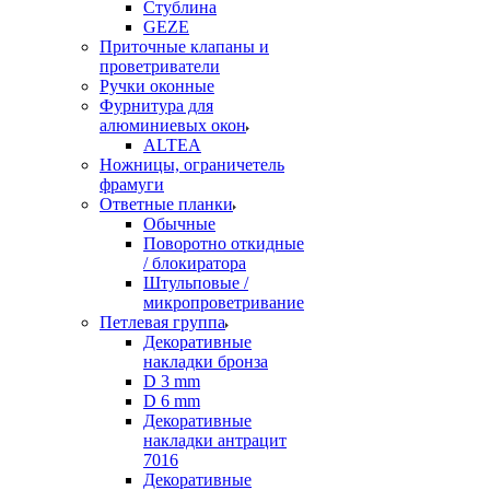
Стублина
GEZE
Приточные клапаны и
проветриватели
Ручки оконные
Фурнитура для
алюминиевых окон
ALTEA
Ножницы, ограничетель
фрамуги
Ответные планки
Обычные
Поворотно откидные
/ блокиратора
Штульповые /
микропроветривание
Петлевая группа
Декоративные
накладки бронза
D 3 mm
D 6 mm
Декоративные
накладки антрацит
7016
Декоративные