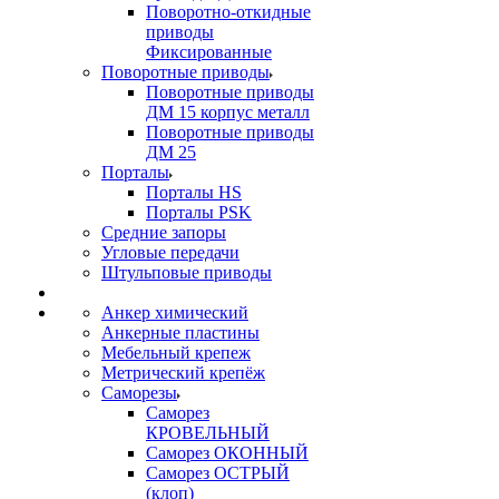
Поворотно-откидные
приводы
Фиксированные
Поворотные приводы
Поворотные приводы
ДМ 15 корпус металл
Поворотные приводы
ДМ 25
Порталы
Порталы HS
Порталы PSK
Средние запоры
Угловые передачи
Штульповые приводы
Анкер химический
Анкерные пластины
Мебельный крепеж
Метрический крепёж
Саморезы
Саморез
КРОВЕЛЬНЫЙ
Саморез ОКОННЫЙ
Саморез ОСТРЫЙ
(клоп)