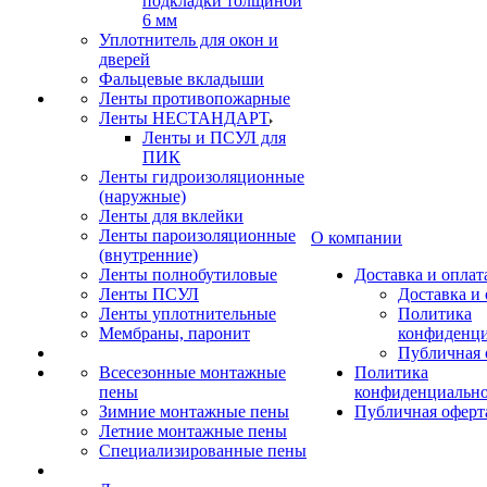
подкладки толщиной
6 мм
Уплотнитель для окон и
дверей
Фальцевые вкладыши
Ленты противопожарные
Ленты НЕСТАНДАРТ
Ленты и ПСУЛ для
ПИК
Ленты гидроизоляционные
(наружные)
Ленты для вклейки
Ленты пароизоляционные
О компании
(внутренние)
Ленты полнобутиловые
Доставка и оплат
Ленты ПСУЛ
Доставка и 
Ленты уплотнительные
Политика
Мембраны, паронит
конфиденци
Публичная 
Всесезонные монтажные
Политика
пены
конфиденциальн
Зимние монтажные пены
Публичная оферт
Летние монтажные пены
Специализированные пены