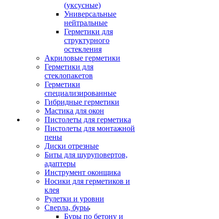
(уксусные)
Универсальные
нейтральные
Герметики для
структурного
остекления
Акриловые герметики
Герметики для
стеклопакетов
Герметики
специализированные
Гибридные герметики
Мастика для окон
Пистолеты для герметика
Пистолеты для монтажной
пены
Диски отрезные
Биты для шуруповертов,
адаптеры
Инструмент оконщика
Носики для герметиков и
клея
Рулетки и уровни
Сверла, буры
Буры по бетону и