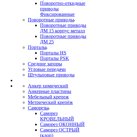
Поворотно-откидные
приводы
Фиксированные
Поворотные приводы
Поворотные приводы
ДМ 15 корпус металл
Поворотные приводы
ДМ 25
Порталы
Порталы HS
Порталы PSK
Средние запоры
Угловые передачи
Штульповые приводы
Анкер химический
Анкерные пластины
Мебельный крепеж
Метрический крепёж
Саморезы
Саморез
КРОВЕЛЬНЫЙ
Саморез ОКОННЫЙ
Саморез ОСТРЫЙ
(клоп)