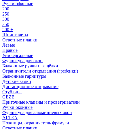
Ручки офисные
200
250
300
350
500 +
Шпингалеты
Ответные планки
Левые
Правые
Универсальные
Фурнитура для окон
Балконные ручки и защёлки
Ограничители открывания (гребенки)
Балконные гарнитуры
Детские замки
Дистанционное открывание
Стублина
GEZE
Приточные клапаны и проветриватели
Ручки оконные
Фурнитура для алюминиевых окон
ALTEA
Ножницы, ограничетель фрамуги
Ответные планки