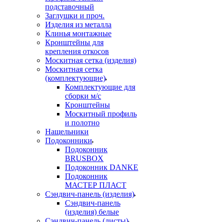
подставочный
Заглушки и проч.
Изделия из металла
Клинья монтажные
Кронштейны для
крепления откосов
Москитная сетка (изделия)
Москитная сетка
(комплектующие)
Комплектующие для
сборки м/с
Кронштейны
Москитный профиль
и полотно
Нащельники
Подоконники
Подоконник
BRUSBOX
Подоконник DANKE
Подоконник
МАСТЕР ПЛАСТ
Сэндвич-панель (изделия)
Сэндвич-панель
(изделия) белые
Сэндвич-панель (листы)