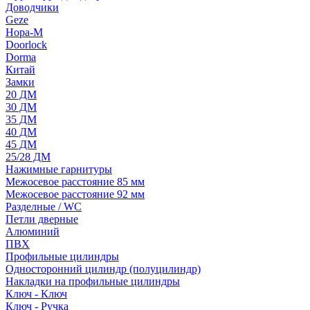
Доводчики
Geze
Нора-М
Doorlock
Dorma
Китай
Замки
20 ДМ
30 ДМ
35 ДМ
40 ДМ
45 ДМ
25/28 ДМ
Нажимные гарнитуры
Межосевое расстояние 85 мм
Межосевое расстояние 92 мм
Разделные / WC
Петли дверные
Алюминий
ПВХ
Профильные цилиндры
Односторонний цилиндр (полуцилиндр)
Накладки на профильные цилиндры
Ключ - Ключ
Ключ - Ручка