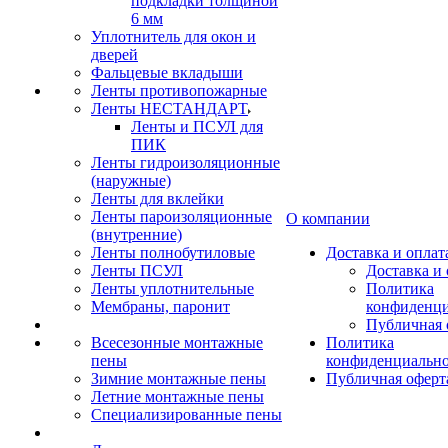
подкладки толщиной
6 мм
Уплотнитель для окон и
дверей
Фальцевые вкладыши
Ленты противопожарные
Ленты НЕСТАНДАРТ
Ленты и ПСУЛ для
ПИК
Ленты гидроизоляционные
(наружные)
Ленты для вклейки
Ленты пароизоляционные
О компании
(внутренние)
Ленты полнобутиловые
Доставка и оплат
Ленты ПСУЛ
Доставка и 
Ленты уплотнительные
Политика
Мембраны, паронит
конфиденци
Публичная 
Всесезонные монтажные
Политика
пены
конфиденциальн
Зимние монтажные пены
Публичная оферт
Летние монтажные пены
Специализированные пены