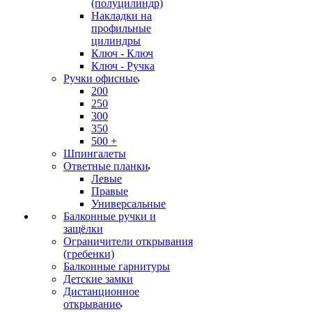
(полуцилиндр)
Накладки на
профильные
цилиндры
Ключ - Ключ
Ключ - Ручка
Ручки офисные
200
250
300
350
500 +
Шпингалеты
Ответные планки
Левые
Правые
Универсальные
Балконные ручки и
защёлки
Ограничители открывания
(гребенки)
Балконные гарнитуры
Детские замки
Дистанционное
открывание