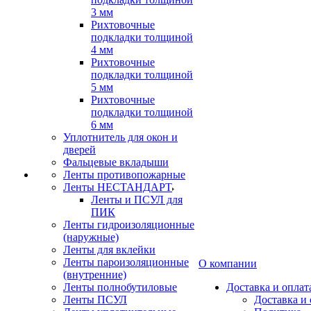
3 мм
Рихтовочные
подкладки толщиной
4 мм
Рихтовочные
подкладки толщиной
5 мм
Рихтовочные
подкладки толщиной
6 мм
Уплотнитель для окон и
дверей
Фальцевые вкладыши
Ленты противопожарные
Ленты НЕСТАНДАРТ
Ленты и ПСУЛ для
ПИК
Ленты гидроизоляционные
(наружные)
Ленты для вклейки
Ленты пароизоляционные
О компании
(внутренние)
Ленты полнобутиловые
Доставка и оплат
Ленты ПСУЛ
Доставка и 