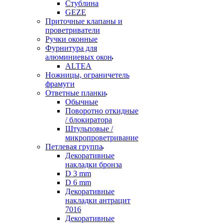
Стублина
GEZE
Приточные клапаны и
проветриватели
Ручки оконные
Фурнитура для
алюминиевых окон
ALTEA
Ножницы, ограничетель
фрамуги
Ответные планки
Обычные
Поворотно откидные
/ блокиратора
Штульповые /
микропроветривание
Петлевая группа
Декоративные
накладки бронза
D 3 mm
D 6 mm
Декоративные
накладки антрацит
7016
Декоративные