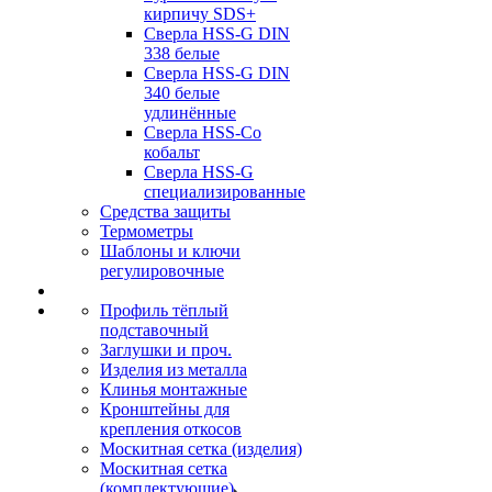
кирпичу SDS+
Сверла HSS-G DIN
338 белые
Сверла HSS-G DIN
340 белые
удлинённые
Сверла HSS-Co
кобальт
Сверла HSS-G
специализированные
Средства защиты
Термометры
Шаблоны и ключи
регулировочные
Профиль тёплый
подставочный
Заглушки и проч.
Изделия из металла
Клинья монтажные
Кронштейны для
крепления откосов
Москитная сетка (изделия)
Москитная сетка
(комплектующие)