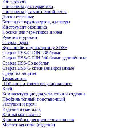
Инструмент
Пистолеты для герметика
Пистолеты для монтажной пены
Диски отрезные
Биты для шуруповертов, адаптеры
Инструмент оконщика
Носики для герметиков и клея
Рулетки и уровни
Сверла, буры
Буры по бетону и кирпичу SDS+
Сверла HSS-G DIN 338 белые
Сверла HSS-G DIN 340 белые удлинённые
Сверла HSS-Co кобальт
Сверла HSS-G специализированные
Средства защиты
Термометры
Шаблоны и ключи регулировочные
Клей
Комплектующие для установки и отделки
Профиль тёплый подставочный
Заглушки и проч.
Изделия из металла
Клинья монтажные
Кронштейны для крепления откосов
Москитная сетка (изделия)