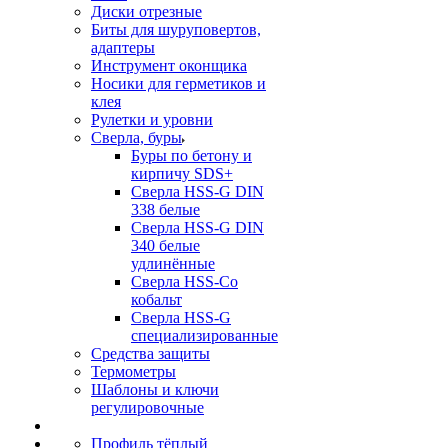
Диски отрезные
Биты для шуруповертов,
адаптеры
Инструмент оконщика
Носики для герметиков и
клея
Рулетки и уровни
Сверла, буры
Буры по бетону и
кирпичу SDS+
Сверла HSS-G DIN
338 белые
Сверла HSS-G DIN
340 белые
удлинённые
Сверла HSS-Co
кобальт
Сверла HSS-G
специализированные
Средства защиты
Термометры
Шаблоны и ключи
регулировочные
Профиль тёплый