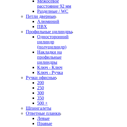
Межосевое
расстояние 92 мм
Разделные / WC
Петли дверные
Алюминий
ПВХ
Профильные цилиндры
Односторонний
цилиндр
(полуцилиндр)
Накладки на
профильные
цилиндры
Ключ - Ключ
Ключ - Ручка
Ручки офисные
200
250
300
350
500 +
Шпингалеты
Ответные планки
Левые
Правые