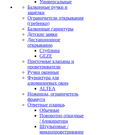
Универсальные
Балконные ручки и
защёлки
Ограничители открывания
(гребенки)
Балконные гарнитуры
Детские замки
Дистанционное
открывание
Стублина
GEZE
Приточные клапаны и
проветриватели
Ручки оконные
Фурнитура для
алюминиевых окон
ALTEA
Ножницы, ограничетель
фрамуги
Ответные планки
Обычные
Поворотно откидные
/ блокиратора
Штульповые /
микропроветривание