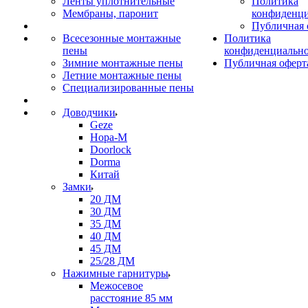
Ленты уплотнительные
Политика
Мембраны, паронит
конфиденци
Публичная 
Всесезонные монтажные
Политика
пены
конфиденциальн
Зимние монтажные пены
Публичная оферт
Летние монтажные пены
Специализированные пены
Доводчики
Geze
Нора-М
Doorlock
Dorma
Китай
Замки
20 ДМ
30 ДМ
35 ДМ
40 ДМ
45 ДМ
25/28 ДМ
Нажимные гарнитуры
Межосевое
расстояние 85 мм