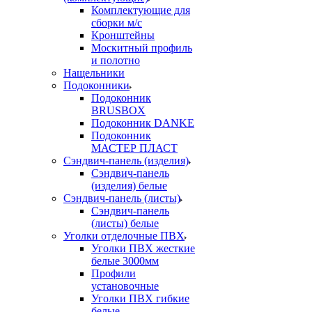
Комплектующие для
сборки м/с
Кронштейны
Москитный профиль
и полотно
Нащельники
Подоконники
Подоконник
BRUSBOX
Подоконник DANKE
Подоконник
МАСТЕР ПЛАСТ
Сэндвич-панель (изделия)
Сэндвич-панель
(изделия) белые
Сэндвич-панель (листы)
Сэндвич-панель
(листы) белые
Уголки отделочные ПВХ
Уголки ПВХ жесткие
белые 3000мм
Профили
установочные
Уголки ПВХ гибкие
белые