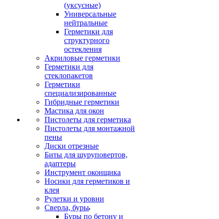
(уксусные)
Универсальные
нейтральные
Герметики для
структурного
остекления
Акриловые герметики
Герметики для
стеклопакетов
Герметики
специализированные
Гибридные герметики
Мастика для окон
Пистолеты для герметика
Пистолеты для монтажной
пены
Диски отрезные
Биты для шуруповертов,
адаптеры
Инструмент оконщика
Носики для герметиков и
клея
Рулетки и уровни
Сверла, буры
Буры по бетону и