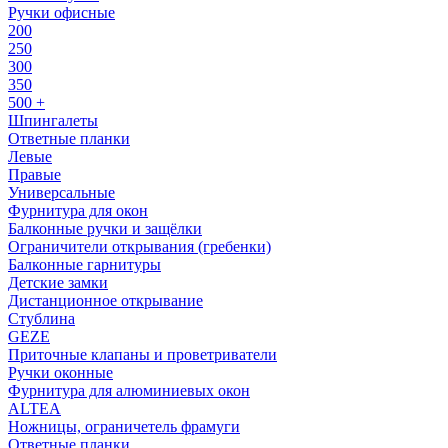
Ручки офисные
200
250
300
350
500 +
Шпингалеты
Ответные планки
Левые
Правые
Универсальные
Фурнитура для окон
Балконные ручки и защёлки
Ограничители открывания (гребенки)
Балконные гарнитуры
Детские замки
Дистанционное открывание
Стублина
GEZE
Приточные клапаны и проветриватели
Ручки оконные
Фурнитура для алюминиевых окон
ALTEA
Ножницы, ограничетель фрамуги
Ответные планки