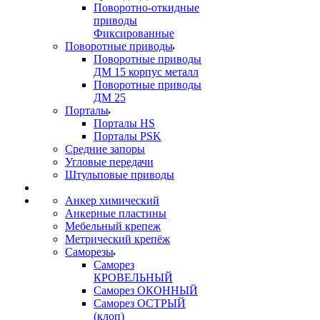
Поворотно-откидные
приводы
Фиксированные
Поворотные приводы
Поворотные приводы
ДМ 15 корпус металл
Поворотные приводы
ДМ 25
Порталы
Порталы HS
Порталы PSK
Средние запоры
Угловые передачи
Штульповые приводы
Анкер химический
Анкерные пластины
Мебельный крепеж
Метрический крепёж
Саморезы
Саморез
КРОВЕЛЬНЫЙ
Саморез ОКОННЫЙ
Саморез ОСТРЫЙ
(клоп)