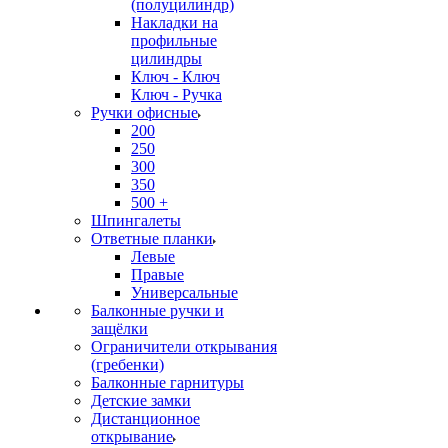
(полуцилиндр)
Накладки на
профильные
цилиндры
Ключ - Ключ
Ключ - Ручка
Ручки офисные
200
250
300
350
500 +
Шпингалеты
Ответные планки
Левые
Правые
Универсальные
Балконные ручки и
защёлки
Ограничители открывания
(гребенки)
Балконные гарнитуры
Детские замки
Дистанционное
открывание