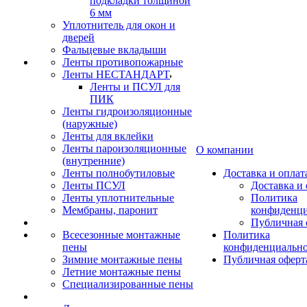
подкладки толщиной
6 мм
Уплотнитель для окон и
дверей
Фальцевые вкладыши
Ленты противопожарные
Ленты НЕСТАНДАРТ
Ленты и ПСУЛ для
ПИК
Ленты гидроизоляционные
(наружные)
Ленты для вклейки
Ленты пароизоляционные
О компании
(внутренние)
Ленты полнобутиловые
Доставка и оплат
Ленты ПСУЛ
Доставка и 
Ленты уплотнительные
Политика
Мембраны, паронит
конфиденци
Публичная 
Всесезонные монтажные
Политика
пены
конфиденциальн
Зимние монтажные пены
Публичная оферт
Летние монтажные пены
Специализированные пены