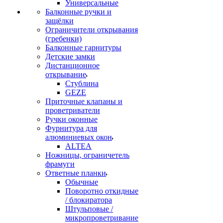
Универсальные
Балконные ручки и
защёлки
Ограничители открывания
(гребенки)
Балконные гарнитуры
Детские замки
Дистанционное
открывание
Стублина
GEZE
Приточные клапаны и
проветриватели
Ручки оконные
Фурнитура для
алюминиевых окон
ALTEA
Ножницы, ограничетель
фрамуги
Ответные планки
Обычные
Поворотно откидные
/ блокиратора
Штульповые /
микропроветривание