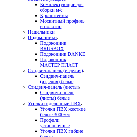
Комплектующие для
сборки м/с
Кронштейны
Москитный профиль
и полотно
Нащельники
Подоконники
Подоконник
BRUSBOX
Подоконник DANKE
Подоконник
МАСТЕР ПЛАСТ
Сэндвич-панель (изделия)
Сэндвич-панель
(изделия) белые
Сэндвич-панель (листы)
Сэндвич-панель
(листы) белые
Уголки отделочные ПВХ
Уголки ПВХ жесткие
белые 3000мм
Профили
установочные
Уголки ПВХ гибкие
белые