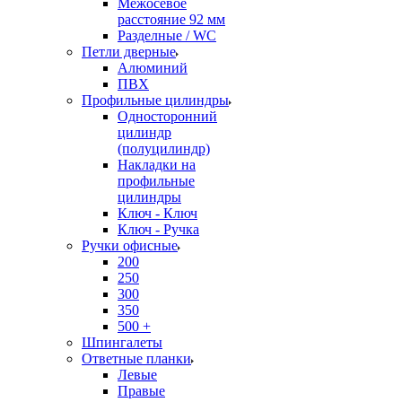
Межосевое
расстояние 92 мм
Разделные / WC
Петли дверные
Алюминий
ПВХ
Профильные цилиндры
Односторонний
цилиндр
(полуцилиндр)
Накладки на
профильные
цилиндры
Ключ - Ключ
Ключ - Ручка
Ручки офисные
200
250
300
350
500 +
Шпингалеты
Ответные планки
Левые
Правые