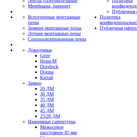
Ленты уплотнительные
Политика
Мембраны, паронит
конфиденци
Публичная 
Всесезонные монтажные
Политика
пены
конфиденциальн
Зимние монтажные пены
Публичная оферт
Летние монтажные пены
Специализированные пены
Доводчики
Geze
Нора-М
Doorlock
Dorma
Китай
Замки
20 ДМ
30 ДМ
35 ДМ
40 ДМ
45 ДМ
25/28 ДМ
Нажимные гарнитуры
Межосевое
расстояние 85 мм