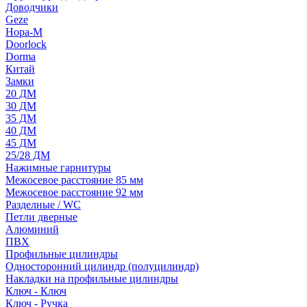
Доводчики
Geze
Нора-М
Doorlock
Dorma
Китай
Замки
20 ДМ
30 ДМ
35 ДМ
40 ДМ
45 ДМ
25/28 ДМ
Нажимные гарнитуры
Межосевое расстояние 85 мм
Межосевое расстояние 92 мм
Разделные / WC
Петли дверные
Алюминий
ПВХ
Профильные цилиндры
Односторонний цилиндр (полуцилиндр)
Накладки на профильные цилиндры
Ключ - Ключ
Ключ - Ручка