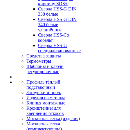
кирпичу SDS+
Сверла HSS-G DIN
338 белые
Сверла HSS-G DIN
340 белые
удлинённые
Сверла HSS-Co
кобальт
Сверла HSS-G
специализированные
Средства защиты
Термометры
Шаблоны и ключи
регулировочные
Профиль тёплый
подставочный
Заглушки и проч.
Изделия из металла
Клинья монтажные
Кронштейны для
крепления откосов
Москитная сетка (изделия)
Москитная сетка
(комплектующие)