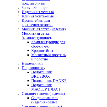
подставочный
Заглушки и проч.
Изделия из металла
Клинья монтажные
Кронштейны для
крепления откосов
Москитная сетка (изделия)
Москитная сетка
(комплектующие)
Комплектующие для
сборки м/с
Кронштейны
Москитный профиль
и полотно
Нащельники
Подоконники
Подоконник
BRUSBOX
Подоконник DANKE
Подоконник
МАСТЕР ПЛАСТ
Сэндвич-панель (изделия)
Сэндвич-панель
(изделия) белые
Сэндвич-панель (листы)