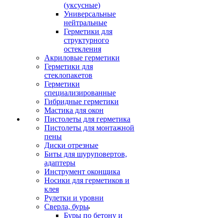
(уксусные)
Универсальные
нейтральные
Герметики для
структурного
остекления
Акриловые герметики
Герметики для
стеклопакетов
Герметики
специализированные
Гибридные герметики
Мастика для окон
Пистолеты для герметика
Пистолеты для монтажной
пены
Диски отрезные
Биты для шуруповертов,
адаптеры
Инструмент оконщика
Носики для герметиков и
клея
Рулетки и уровни
Сверла, буры
Буры по бетону и