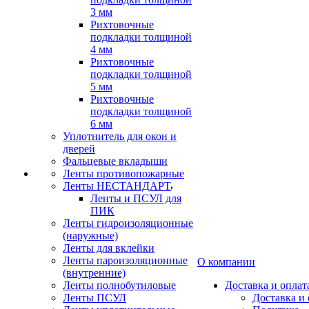
3 мм
Рихтовочные
подкладки толщиной
4 мм
Рихтовочные
подкладки толщиной
5 мм
Рихтовочные
подкладки толщиной
6 мм
Уплотнитель для окон и
дверей
Фальцевые вкладыши
Ленты противопожарные
Ленты НЕСТАНДАРТ
Ленты и ПСУЛ для
ПИК
Ленты гидроизоляционные
(наружные)
Ленты для вклейки
Ленты пароизоляционные
О компании
(внутренние)
Ленты полнобутиловые
Доставка и оплат
Ленты ПСУЛ
Доставка и 