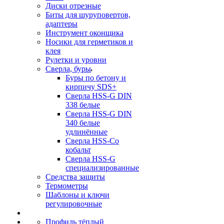
Диски отрезные
Биты для шуруповертов,
адаптеры
Инструмент оконщика
Носики для герметиков и
клея
Рулетки и уровни
Сверла, буры
Буры по бетону и
кирпичу SDS+
Сверла HSS-G DIN
338 белые
Сверла HSS-G DIN
340 белые
удлинённые
Сверла HSS-Co
кобальт
Сверла HSS-G
специализированные
Средства защиты
Термометры
Шаблоны и ключи
регулировочные
Профиль тёплый