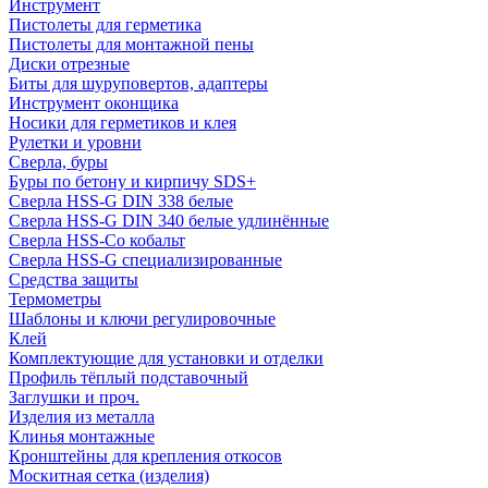
Инструмент
Пистолеты для герметика
Пистолеты для монтажной пены
Диски отрезные
Биты для шуруповертов, адаптеры
Инструмент оконщика
Носики для герметиков и клея
Рулетки и уровни
Сверла, буры
Буры по бетону и кирпичу SDS+
Сверла HSS-G DIN 338 белые
Сверла HSS-G DIN 340 белые удлинённые
Сверла HSS-Co кобальт
Сверла HSS-G специализированные
Средства защиты
Термометры
Шаблоны и ключи регулировочные
Клей
Комплектующие для установки и отделки
Профиль тёплый подставочный
Заглушки и проч.
Изделия из металла
Клинья монтажные
Кронштейны для крепления откосов
Москитная сетка (изделия)