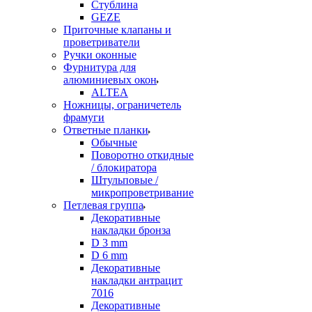
Стублина
GEZE
Приточные клапаны и
проветриватели
Ручки оконные
Фурнитура для
алюминиевых окон
ALTEA
Ножницы, ограничетель
фрамуги
Ответные планки
Обычные
Поворотно откидные
/ блокиратора
Штульповые /
микропроветривание
Петлевая группа
Декоративные
накладки бронза
D 3 mm
D 6 mm
Декоративные
накладки антрацит
7016
Декоративные