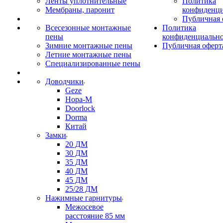
Ленты уплотнительные
Политика
Мембраны, паронит
конфиденци
Публичная 
Всесезонные монтажные
Политика
пены
конфиденциальн
Зимние монтажные пены
Публичная оферт
Летние монтажные пены
Специализированные пены
Доводчики
Geze
Нора-М
Doorlock
Dorma
Китай
Замки
20 ДМ
30 ДМ
35 ДМ
40 ДМ
45 ДМ
25/28 ДМ
Нажимные гарнитуры
Межосевое
расстояние 85 мм