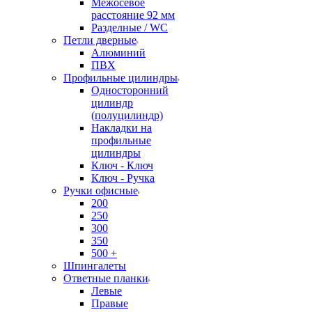
Межосевое
расстояние 92 мм
Разделные / WC
Петли дверные
Алюминий
ПВХ
Профильные цилиндры
Односторонний
цилиндр
(полуцилиндр)
Накладки на
профильные
цилиндры
Ключ - Ключ
Ключ - Ручка
Ручки офисные
200
250
300
350
500 +
Шпингалеты
Ответные планки
Левые
Правые