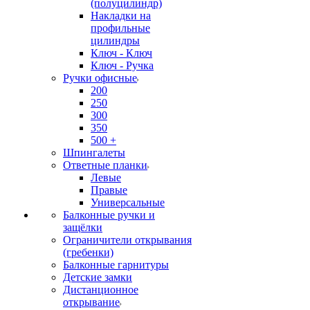
(полуцилиндр)
Накладки на
профильные
цилиндры
Ключ - Ключ
Ключ - Ручка
Ручки офисные
200
250
300
350
500 +
Шпингалеты
Ответные планки
Левые
Правые
Универсальные
Балконные ручки и
защёлки
Ограничители открывания
(гребенки)
Балконные гарнитуры
Детские замки
Дистанционное
открывание