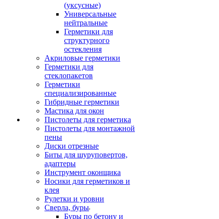
(уксусные)
Универсальные
нейтральные
Герметики для
структурного
остекления
Акриловые герметики
Герметики для
стеклопакетов
Герметики
специализированные
Гибридные герметики
Мастика для окон
Пистолеты для герметика
Пистолеты для монтажной
пены
Диски отрезные
Биты для шуруповертов,
адаптеры
Инструмент оконщика
Носики для герметиков и
клея
Рулетки и уровни
Сверла, буры
Буры по бетону и