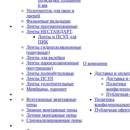
подкладки толщиной
6 мм
Уплотнитель для окон и
дверей
Фальцевые вкладыши
Ленты противопожарные
Ленты НЕСТАНДАРТ
Ленты и ПСУЛ для
ПИК
Ленты гидроизоляционные
(наружные)
Ленты для вклейки
Ленты пароизоляционные
О компании
(внутренние)
Ленты полнобутиловые
Доставка и оплат
Ленты ПСУЛ
Доставка и 
Ленты уплотнительные
Политика
Мембраны, паронит
конфиденци
Публичная 
Всесезонные монтажные
Политика
пены
конфиденциальн
Зимние монтажные пены
Публичная оферт
Летние монтажные пены
Специализированные пены