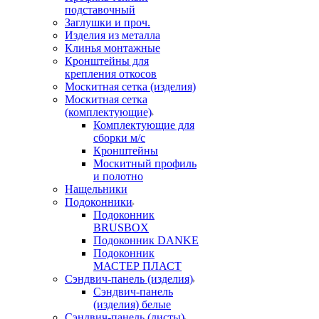
подставочный
Заглушки и проч.
Изделия из металла
Клинья монтажные
Кронштейны для
крепления откосов
Москитная сетка (изделия)
Москитная сетка
(комплектующие)
Комплектующие для
сборки м/с
Кронштейны
Москитный профиль
и полотно
Нащельники
Подоконники
Подоконник
BRUSBOX
Подоконник DANKE
Подоконник
МАСТЕР ПЛАСТ
Сэндвич-панель (изделия)
Сэндвич-панель
(изделия) белые
Сэндвич-панель (листы)