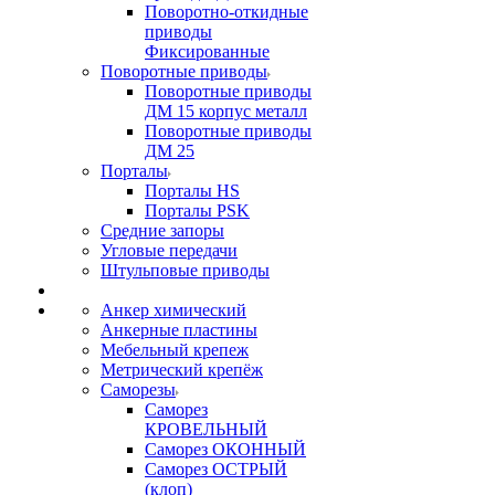
Поворотно-откидные
приводы
Фиксированные
Поворотные приводы
Поворотные приводы
ДМ 15 корпус металл
Поворотные приводы
ДМ 25
Порталы
Порталы HS
Порталы PSK
Средние запоры
Угловые передачи
Штульповые приводы
Анкер химический
Анкерные пластины
Мебельный крепеж
Метрический крепёж
Саморезы
Саморез
КРОВЕЛЬНЫЙ
Саморез ОКОННЫЙ
Саморез ОСТРЫЙ
(клоп)