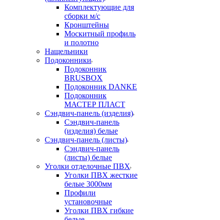
Комплектующие для
сборки м/с
Кронштейны
Москитный профиль
и полотно
Нащельники
Подоконники
Подоконник
BRUSBOX
Подоконник DANKE
Подоконник
МАСТЕР ПЛАСТ
Сэндвич-панель (изделия)
Сэндвич-панель
(изделия) белые
Сэндвич-панель (листы)
Сэндвич-панель
(листы) белые
Уголки отделочные ПВХ
Уголки ПВХ жесткие
белые 3000мм
Профили
установочные
Уголки ПВХ гибкие
белые