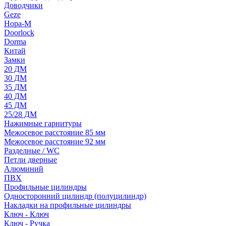
Доводчики
Geze
Нора-М
Doorlock
Dorma
Китай
Замки
20 ДМ
30 ДМ
35 ДМ
40 ДМ
45 ДМ
25/28 ДМ
Нажимные гарнитуры
Межосевое расстояние 85 мм
Межосевое расстояние 92 мм
Разделные / WC
Петли дверные
Алюминий
ПВХ
Профильные цилиндры
Односторонний цилиндр (полуцилиндр)
Накладки на профильные цилиндры
Ключ - Ключ
Ключ - Ручка