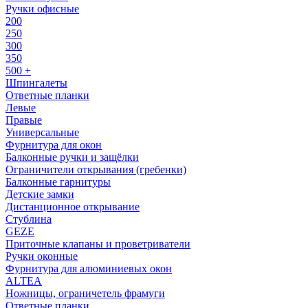
Ручки офисные
200
250
300
350
500 +
Шпингалеты
Ответные планки
Левые
Правые
Универсальные
Фурнитура для окон
Балконные ручки и защёлки
Ограничители открывания (гребенки)
Балконные гарнитуры
Детские замки
Дистанционное открывание
Стублина
GEZE
Приточные клапаны и проветриватели
Ручки оконные
Фурнитура для алюминиевых окон
ALTEA
Ножницы, ограничетель фрамуги
Ответные планки