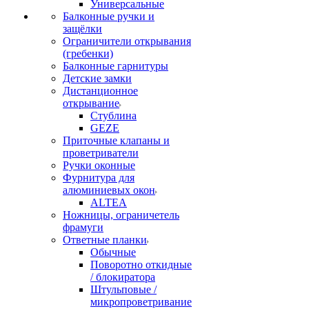
Универсальные
Балконные ручки и
защёлки
Ограничители открывания
(гребенки)
Балконные гарнитуры
Детские замки
Дистанционное
открывание
Стублина
GEZE
Приточные клапаны и
проветриватели
Ручки оконные
Фурнитура для
алюминиевых окон
ALTEA
Ножницы, ограничетель
фрамуги
Ответные планки
Обычные
Поворотно откидные
/ блокиратора
Штульповые /
микропроветривание