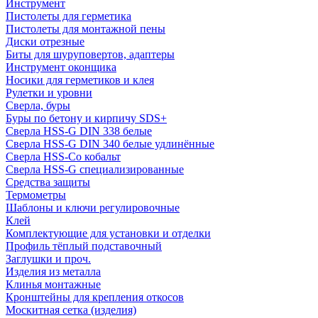
Инструмент
Пистолеты для герметика
Пистолеты для монтажной пены
Диски отрезные
Биты для шуруповертов, адаптеры
Инструмент оконщика
Носики для герметиков и клея
Рулетки и уровни
Сверла, буры
Буры по бетону и кирпичу SDS+
Сверла HSS-G DIN 338 белые
Сверла HSS-G DIN 340 белые удлинённые
Сверла HSS-Co кобальт
Сверла HSS-G специализированные
Средства защиты
Термометры
Шаблоны и ключи регулировочные
Клей
Комплектующие для установки и отделки
Профиль тёплый подставочный
Заглушки и проч.
Изделия из металла
Клинья монтажные
Кронштейны для крепления откосов
Москитная сетка (изделия)