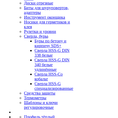
Диски отрезные
Биты для шуруповертов,
адаптеры
Инструмент оконщика
Носики для герметиков и
клея
Рулетки и уровни
Сверла, буры
Буры по бетону и
кирпичу SDS+
Сверла HSS-G DIN
338 белые
Сверла HSS-G DIN
340 белые
удлинённые
Сверла HSS-Co
кобальт
Сверла HSS-G
специализированные
Средства защиты
Термометры
Шаблоны и ключи
регулировочные
Профиль тёплый