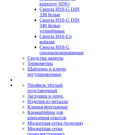
кирпичу SDS+
Сверла HSS-G DIN
338 белые
Сверла HSS-G DIN
340 белые
удлинённые
Сверла HSS-Co
кобальт
Сверла HSS-G
специализированные
Средства защиты
Термометры
Шаблоны и ключи
регулировочные
Профиль тёплый
подставочный
Заглушки и проч.
Изделия из металла
Клинья монтажные
Кронштейны для
крепления откосов
Москитная сетка (изделия)
Москитная сетка
(комплектующие)