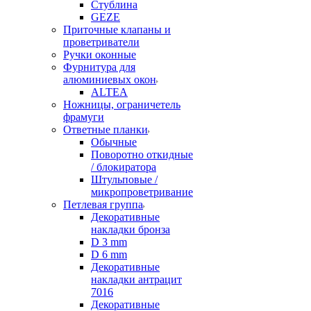
Стублина
GEZE
Приточные клапаны и
проветриватели
Ручки оконные
Фурнитура для
алюминиевых окон
ALTEA
Ножницы, ограничетель
фрамуги
Ответные планки
Обычные
Поворотно откидные
/ блокиратора
Штульповые /
микропроветривание
Петлевая группа
Декоративные
накладки бронза
D 3 mm
D 6 mm
Декоративные
накладки антрацит
7016
Декоративные