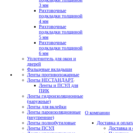
3 мм
Рихтовочные
подкладки толщиной
4 мм
Рихтовочные
подкладки толщиной
5 мм
Рихтовочные
подкладки толщиной
6 мм
Уплотнитель для окон и
дверей
Фальцевые вкладыши
Ленты противопожарные
Ленты НЕСТАНДАРТ
Ленты и ПСУЛ для
ПИК
Ленты гидроизоляционные
(наружные)
Ленты для вклейки
Ленты пароизоляционные
О компании
(внутренние)
Ленты полнобутиловые
Доставка и оплат
Ленты ПСУЛ
Доставка и 