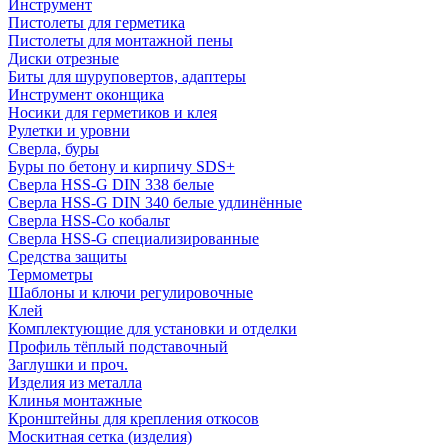
Инструмент
Пистолеты для герметика
Пистолеты для монтажной пены
Диски отрезные
Биты для шуруповертов, адаптеры
Инструмент оконщика
Носики для герметиков и клея
Рулетки и уровни
Сверла, буры
Буры по бетону и кирпичу SDS+
Сверла HSS-G DIN 338 белые
Сверла HSS-G DIN 340 белые удлинённые
Сверла HSS-Co кобальт
Сверла HSS-G специализированные
Средства защиты
Термометры
Шаблоны и ключи регулировочные
Клей
Комплектующие для установки и отделки
Профиль тёплый подставочный
Заглушки и проч.
Изделия из металла
Клинья монтажные
Кронштейны для крепления откосов
Москитная сетка (изделия)