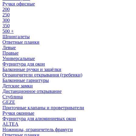
Ручки офисные
200
250
300
350
500 +
Шпингалеты
Ответные планки
Левые
Правые
Универсальные
Фурнитура для окон
Балконные ручки и защёлки
Ограничители открывания (гребенки)
Балконные гарнитуры
Детские замки
Дистанционное открывание
Стублина
GEZE
Приточные клапаны и проветриватели
Ручки оконные
Фурнитура для алюминиевых окон
ALTEA
Ножницы, ограничетель фрамуги
Ответные планки