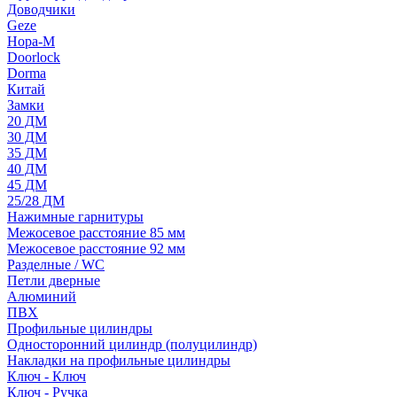
Доводчики
Geze
Нора-М
Doorlock
Dorma
Китай
Замки
20 ДМ
30 ДМ
35 ДМ
40 ДМ
45 ДМ
25/28 ДМ
Нажимные гарнитуры
Межосевое расстояние 85 мм
Межосевое расстояние 92 мм
Разделные / WC
Петли дверные
Алюминий
ПВХ
Профильные цилиндры
Односторонний цилиндр (полуцилиндр)
Накладки на профильные цилиндры
Ключ - Ключ
Ключ - Ручка