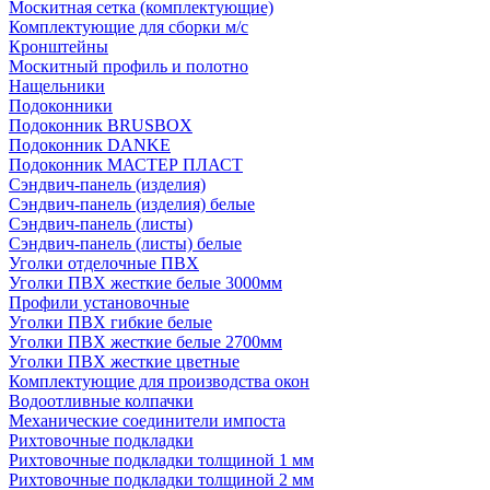
Москитная сетка (комплектующие)
Комплектующие для сборки м/с
Кронштейны
Москитный профиль и полотно
Нащельники
Подоконники
Подоконник BRUSBOX
Подоконник DANKE
Подоконник МАСТЕР ПЛАСТ
Сэндвич-панель (изделия)
Сэндвич-панель (изделия) белые
Сэндвич-панель (листы)
Сэндвич-панель (листы) белые
Уголки отделочные ПВХ
Уголки ПВХ жесткие белые 3000мм
Профили установочные
Уголки ПВХ гибкие белые
Уголки ПВХ жесткие белые 2700мм
Уголки ПВХ жесткие цветные
Комплектующие для производства окон
Водоотливные колпачки
Механические соединители импоста
Рихтовочные подкладки
Рихтовочные подкладки толщиной 1 мм
Рихтовочные подкладки толщиной 2 мм