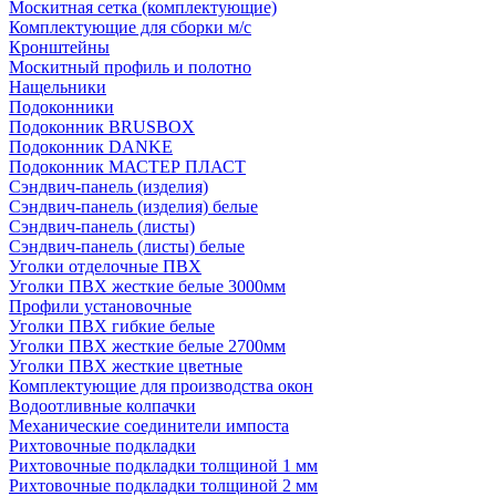
Москитная сетка (комплектующие)
Комплектующие для сборки м/с
Кронштейны
Москитный профиль и полотно
Нащельники
Подоконники
Подоконник BRUSBOX
Подоконник DANKE
Подоконник МАСТЕР ПЛАСТ
Сэндвич-панель (изделия)
Сэндвич-панель (изделия) белые
Сэндвич-панель (листы)
Сэндвич-панель (листы) белые
Уголки отделочные ПВХ
Уголки ПВХ жесткие белые 3000мм
Профили установочные
Уголки ПВХ гибкие белые
Уголки ПВХ жесткие белые 2700мм
Уголки ПВХ жесткие цветные
Комплектующие для производства окон
Водоотливные колпачки
Механические соединители импоста
Рихтовочные подкладки
Рихтовочные подкладки толщиной 1 мм
Рихтовочные подкладки толщиной 2 мм