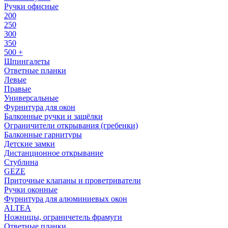
Ручки офисные
200
250
300
350
500 +
Шпингалеты
Ответные планки
Левые
Правые
Универсальные
Фурнитура для окон
Балконные ручки и защёлки
Ограничители открывания (гребенки)
Балконные гарнитуры
Детские замки
Дистанционное открывание
Стублина
GEZE
Приточные клапаны и проветриватели
Ручки оконные
Фурнитура для алюминиевых окон
ALTEA
Ножницы, ограничетель фрамуги
Ответные планки