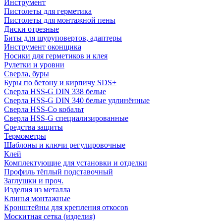
Инструмент
Пистолеты для герметика
Пистолеты для монтажной пены
Диски отрезные
Биты для шуруповертов, адаптеры
Инструмент оконщика
Носики для герметиков и клея
Рулетки и уровни
Сверла, буры
Буры по бетону и кирпичу SDS+
Сверла HSS-G DIN 338 белые
Сверла HSS-G DIN 340 белые удлинённые
Сверла HSS-Co кобальт
Сверла HSS-G специализированные
Средства защиты
Термометры
Шаблоны и ключи регулировочные
Клей
Комплектующие для установки и отделки
Профиль тёплый подставочный
Заглушки и проч.
Изделия из металла
Клинья монтажные
Кронштейны для крепления откосов
Москитная сетка (изделия)