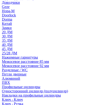
Доводчики
Geze
Нора-М
Doorlock
Dorma
Китай
Замки
20 ДМ
30 ДМ
35 ДМ
40 ДМ
45 ДМ
25/28 ДМ
Нажимные гарнитуры
Межосевое расстояние 85 мм
Межосевое расстояние 92 мм
Разделные / WC
Петли дверные
Алюминий
ПВХ
Профильные цилиндры
Односторонний цилиндр (полуцилиндр)
Накладки на профильные цилиндры
Ключ - Ключ
Ключ - Ручка