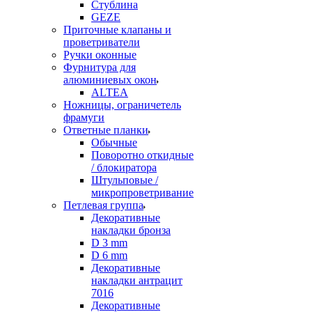
Стублина
GEZE
Приточные клапаны и
проветриватели
Ручки оконные
Фурнитура для
алюминиевых окон
ALTEA
Ножницы, ограничетель
фрамуги
Ответные планки
Обычные
Поворотно откидные
/ блокиратора
Штульповые /
микропроветривание
Петлевая группа
Декоративные
накладки бронза
D 3 mm
D 6 mm
Декоративные
накладки антрацит
7016
Декоративные