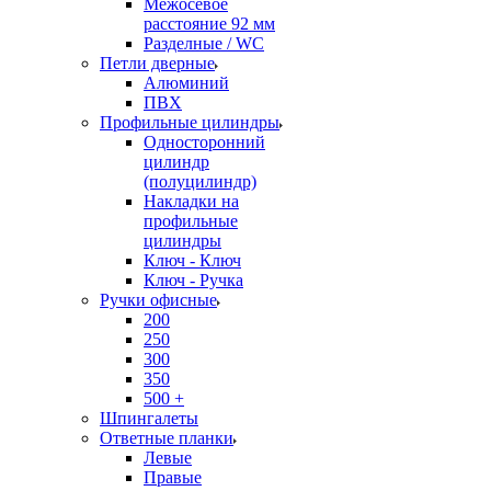
Межосевое
расстояние 92 мм
Разделные / WC
Петли дверные
Алюминий
ПВХ
Профильные цилиндры
Односторонний
цилиндр
(полуцилиндр)
Накладки на
профильные
цилиндры
Ключ - Ключ
Ключ - Ручка
Ручки офисные
200
250
300
350
500 +
Шпингалеты
Ответные планки
Левые
Правые