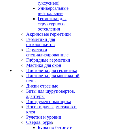
(уксусные)
Универсальные
нейтральные
Герметики для
структурного
остекления
Акриловые герметики
Герметики для
стеклопакетов
Герметики
специализированные
Гибридные герметики
Мастика для окон
Пистолеты для герметика
Пистолеты для монтажной
пены
Диски отрезные
Биты для шуруповертов,
адаптеры
Инструмент оконщика
Носики для герметиков и
клея
Рулетки и уровни
Сверла, буры
Буры по бетону и