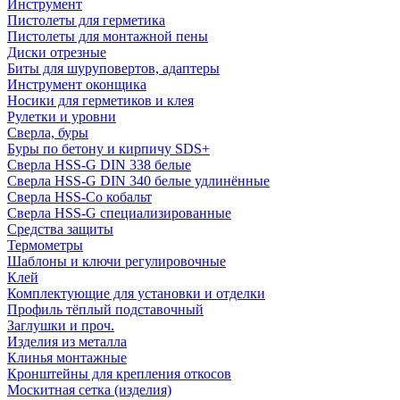
Инструмент
Пистолеты для герметика
Пистолеты для монтажной пены
Диски отрезные
Биты для шуруповертов, адаптеры
Инструмент оконщика
Носики для герметиков и клея
Рулетки и уровни
Сверла, буры
Буры по бетону и кирпичу SDS+
Сверла HSS-G DIN 338 белые
Сверла HSS-G DIN 340 белые удлинённые
Сверла HSS-Co кобальт
Сверла HSS-G специализированные
Средства защиты
Термометры
Шаблоны и ключи регулировочные
Клей
Комплектующие для установки и отделки
Профиль тёплый подставочный
Заглушки и проч.
Изделия из металла
Клинья монтажные
Кронштейны для крепления откосов
Москитная сетка (изделия)