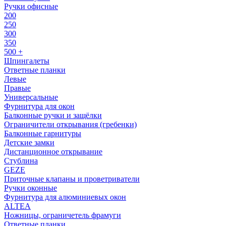
Ручки офисные
200
250
300
350
500 +
Шпингалеты
Ответные планки
Левые
Правые
Универсальные
Фурнитура для окон
Балконные ручки и защёлки
Ограничители открывания (гребенки)
Балконные гарнитуры
Детские замки
Дистанционное открывание
Стублина
GEZE
Приточные клапаны и проветриватели
Ручки оконные
Фурнитура для алюминиевых окон
ALTEA
Ножницы, ограничетель фрамуги
Ответные планки