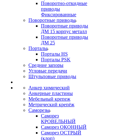
Поворотно-откидные
приводы
Фиксированные
Поворотные приводы
Поворотные приводы
ДМ 15 корпус металл
Поворотные приводы
ДМ 25
Порталы
Порталы HS
Порталы PSK
Средние запоры
Угловые передачи
Штульповые приводы
Анкер химический
Анкерные пластины
Мебельный крепеж
Метрический крепёж
Саморезы
Саморез
КРОВЕЛЬНЫЙ
Саморез ОКОННЫЙ
Саморез ОСТРЫЙ
(клоп)