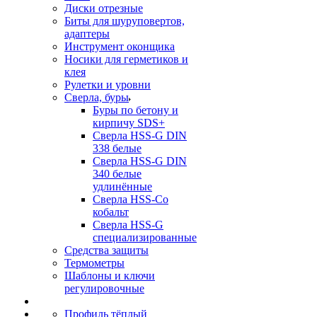
Диски отрезные
Биты для шуруповертов,
адаптеры
Инструмент оконщика
Носики для герметиков и
клея
Рулетки и уровни
Сверла, буры
Буры по бетону и
кирпичу SDS+
Сверла HSS-G DIN
338 белые
Сверла HSS-G DIN
340 белые
удлинённые
Сверла HSS-Co
кобальт
Сверла HSS-G
специализированные
Средства защиты
Термометры
Шаблоны и ключи
регулировочные
Профиль тёплый