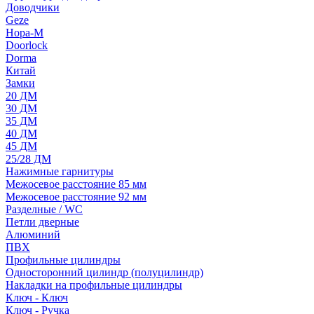
Доводчики
Geze
Нора-М
Doorlock
Dorma
Китай
Замки
20 ДМ
30 ДМ
35 ДМ
40 ДМ
45 ДМ
25/28 ДМ
Нажимные гарнитуры
Межосевое расстояние 85 мм
Межосевое расстояние 92 мм
Разделные / WC
Петли дверные
Алюминий
ПВХ
Профильные цилиндры
Односторонний цилиндр (полуцилиндр)
Накладки на профильные цилиндры
Ключ - Ключ
Ключ - Ручка