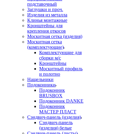
подставочный
Заглушки и проч.
Изделия из металла
Клинья монтажные
Кронштейны для
крепления откосов
Москитная сетка (изделия)
Москитная сетка
(комплектующие)
Комплектующие для
сборки м/с
Кронштейны
Москитный профиль
и полотно
Нащельники
Подоконники
Подоконник
BRUSBOX
Подоконник DANKE
Подоконник
МАСТЕР ПЛАСТ
Сэндвич-панель (изделия)
Сэндвич-панель
(изделия) белые
Сэндвич-панель (листы)