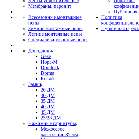
Ленты уплотнительные
Политика
Мембраны, паронит
конфиденци
Публичная 
Всесезонные монтажные
Политика
пены
конфиденциальн
Зимние монтажные пены
Публичная оферт
Летние монтажные пены
Специализированные пены
Доводчики
Geze
Нора-М
Doorlock
Dorma
Китай
Замки
20 ДМ
30 ДМ
35 ДМ
40 ДМ
45 ДМ
25/28 ДМ
Нажимные гарнитуры
Межосевое
расстояние 85 мм