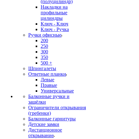
(полуцилиндр)
Накладки на
профильные
цилиндры
Ключ - Ключ
Ключ - Ручка
Ручки офисные
200
250
300
350
500 +
Шпингалеты
Ответные планки
Левые
Правые
Универсальные
Балконные ручки и
защёлки
Ограничители открывания
(гребенки)
Балконные гарнитуры
Детские замки
Дистанционное
открывание