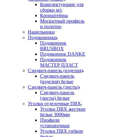
Комплектующие для
сборки м/с
Кронштейны
Москитный профиль
и полотно
Нащельники
Подоконники
Подоконник
BRUSBOX
Подоконник DANKE
Подоконник
МАСТЕР ПЛАСТ
Сэндвич-панель (изделия)
Сэндвич-панель
(изделия) белые
Сэндвич-панель (листы)
Сэндвич-панель
(листы) белые
Уголки отделочные ПВХ
Уголки ПВХ жесткие
белые 3000мм
Профили
установочные
Уголки ПВХ гибкие
белые