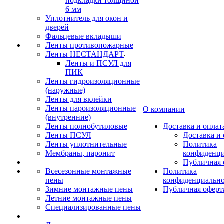
подкладки толщиной
6 мм
Уплотнитель для окон и
дверей
Фальцевые вкладыши
Ленты противопожарные
Ленты НЕСТАНДАРТ
Ленты и ПСУЛ для
ПИК
Ленты гидроизоляционные
(наружные)
Ленты для вклейки
Ленты пароизоляционные
О компании
(внутренние)
Ленты полнобутиловые
Доставка и оплат
Ленты ПСУЛ
Доставка и 
Ленты уплотнительные
Политика
Мембраны, паронит
конфиденци
Публичная 
Всесезонные монтажные
Политика
пены
конфиденциальн
Зимние монтажные пены
Публичная оферт
Летние монтажные пены
Специализированные пены