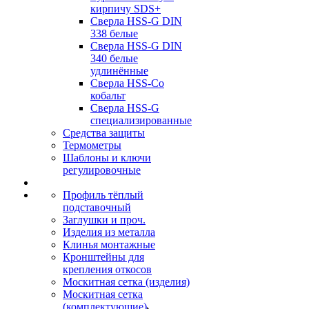
кирпичу SDS+
Сверла HSS-G DIN
338 белые
Сверла HSS-G DIN
340 белые
удлинённые
Сверла HSS-Co
кобальт
Сверла HSS-G
специализированные
Средства защиты
Термометры
Шаблоны и ключи
регулировочные
Профиль тёплый
подставочный
Заглушки и проч.
Изделия из металла
Клинья монтажные
Кронштейны для
крепления откосов
Москитная сетка (изделия)
Москитная сетка
(комплектующие)