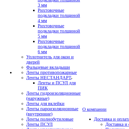
3 мм
Рихтовочные
подкладки толщиной
4 мм
Рихтовочные
подкладки толщиной
5 мм
Рихтовочные
подкладки толщиной
6 мм
Уплотнитель для окон и
дверей
Фальцевые вкладыши
Ленты противопожарные
Ленты НЕСТАНДАРТ
Ленты и ПСУЛ для
ПИК
Ленты гидроизоляционные
(наружные)
Ленты для вклейки
Ленты пароизоляционные
О компании
(внутренние)
Ленты полнобутиловые
Доставка и оплат
Ленты ПСУЛ
Доставка и 