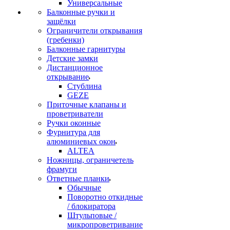
Универсальные
Балконные ручки и
защёлки
Ограничители открывания
(гребенки)
Балконные гарнитуры
Детские замки
Дистанционное
открывание
Стублина
GEZE
Приточные клапаны и
проветриватели
Ручки оконные
Фурнитура для
алюминиевых окон
ALTEA
Ножницы, ограничетель
фрамуги
Ответные планки
Обычные
Поворотно откидные
/ блокиратора
Штульповые /
микропроветривание