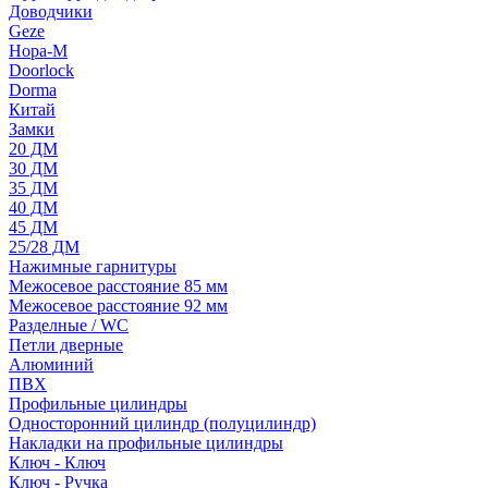
Доводчики
Geze
Нора-М
Doorlock
Dorma
Китай
Замки
20 ДМ
30 ДМ
35 ДМ
40 ДМ
45 ДМ
25/28 ДМ
Нажимные гарнитуры
Межосевое расстояние 85 мм
Межосевое расстояние 92 мм
Разделные / WC
Петли дверные
Алюминий
ПВХ
Профильные цилиндры
Односторонний цилиндр (полуцилиндр)
Накладки на профильные цилиндры
Ключ - Ключ
Ключ - Ручка