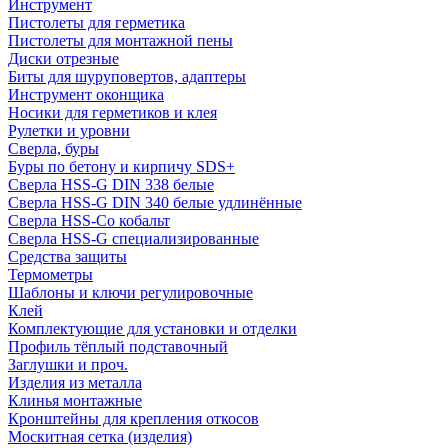
Инструмент
Пистолеты для герметика
Пистолеты для монтажной пены
Диски отрезные
Биты для шуруповертов, адаптеры
Инструмент оконщика
Носики для герметиков и клея
Рулетки и уровни
Сверла, буры
Буры по бетону и кирпичу SDS+
Сверла HSS-G DIN 338 белые
Сверла HSS-G DIN 340 белые удлинённые
Сверла HSS-Co кобальт
Сверла HSS-G специализированные
Средства защиты
Термометры
Шаблоны и ключи регулировочные
Клей
Комплектующие для установки и отделки
Профиль тёплый подставочный
Заглушки и проч.
Изделия из металла
Клинья монтажные
Кронштейны для крепления откосов
Москитная сетка (изделия)