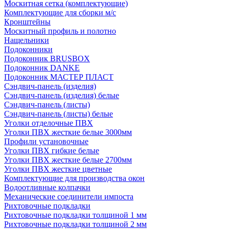
Москитная сетка (комплектующие)
Комплектующие для сборки м/с
Кронштейны
Москитный профиль и полотно
Нащельники
Подоконники
Подоконник BRUSBOX
Подоконник DANKE
Подоконник МАСТЕР ПЛАСТ
Сэндвич-панель (изделия)
Сэндвич-панель (изделия) белые
Сэндвич-панель (листы)
Сэндвич-панель (листы) белые
Уголки отделочные ПВХ
Уголки ПВХ жесткие белые 3000мм
Профили установочные
Уголки ПВХ гибкие белые
Уголки ПВХ жесткие белые 2700мм
Уголки ПВХ жесткие цветные
Комплектующие для производства окон
Водоотливные колпачки
Механические соединители импоста
Рихтовочные подкладки
Рихтовочные подкладки толщиной 1 мм
Рихтовочные подкладки толщиной 2 мм