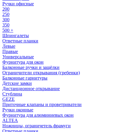
Ручки офисные
200
250
300
350
500 +
Шпингалеты
Ответные планки
Левые
Правые
Универсальные
Фурнитура для окон
Балконные ручки и защёлки
Ограничители открывания (гребенки)
Балконные гарнитуры
Детские замки
Дистанционное открывание
Стублина
GEZE
Приточные клапаны и проветриватели
Ручки оконные
Фурнитура для алюминиевых окон
ALTEA
Ножницы, ограничетель фрамуги
Ответные планки