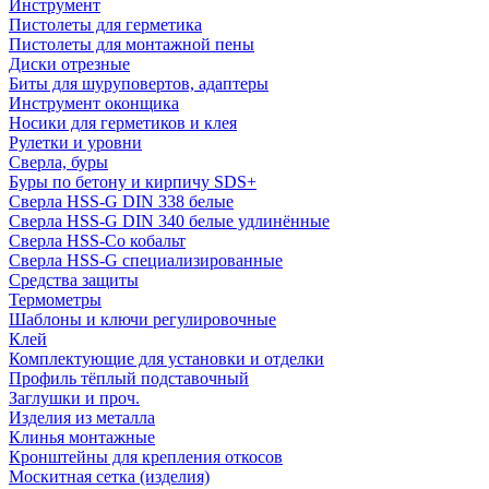
Инструмент
Пистолеты для герметика
Пистолеты для монтажной пены
Диски отрезные
Биты для шуруповертов, адаптеры
Инструмент оконщика
Носики для герметиков и клея
Рулетки и уровни
Сверла, буры
Буры по бетону и кирпичу SDS+
Сверла HSS-G DIN 338 белые
Сверла HSS-G DIN 340 белые удлинённые
Сверла HSS-Co кобальт
Сверла HSS-G специализированные
Средства защиты
Термометры
Шаблоны и ключи регулировочные
Клей
Комплектующие для установки и отделки
Профиль тёплый подставочный
Заглушки и проч.
Изделия из металла
Клинья монтажные
Кронштейны для крепления откосов
Москитная сетка (изделия)