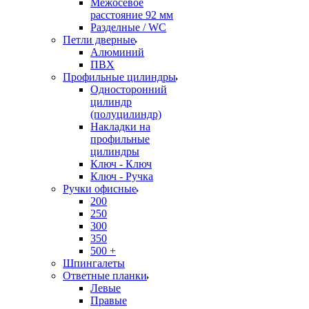
Межосевое
расстояние 92 мм
Разделные / WC
Петли дверные
Алюминий
ПВХ
Профильные цилиндры
Односторонний
цилиндр
(полуцилиндр)
Накладки на
профильные
цилиндры
Ключ - Ключ
Ключ - Ручка
Ручки офисные
200
250
300
350
500 +
Шпингалеты
Ответные планки
Левые
Правые