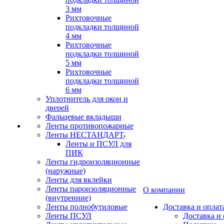
3 мм
Рихтовочные
подкладки толщиной
4 мм
Рихтовочные
подкладки толщиной
5 мм
Рихтовочные
подкладки толщиной
6 мм
Уплотнитель для окон и
дверей
Фальцевые вкладыши
Ленты противопожарные
Ленты НЕСТАНДАРТ
Ленты и ПСУЛ для
ПИК
Ленты гидроизоляционные
(наружные)
Ленты для вклейки
Ленты пароизоляционные
О компании
(внутренние)
Ленты полнобутиловые
Доставка и оплат
Ленты ПСУЛ
Доставка и 