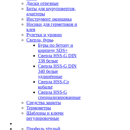
Диски отрезные
Биты для шуруповертов,
адаптеры
Инструмент оконщика
Носики для герметиков и
клея
Рулетки и уровни
Сверла, буры
Буры по бетону и
кирпичу SDS+
Сверла HSS-G DIN
338 белые
Сверла HSS-G DIN
340 белые
удлинённые
Сверла HSS-Co
кобальт
Сверла HSS-G
специализированные
Средства защиты
Термометры
Шаблоны и ключи
регулировочные
Профиль тёплый