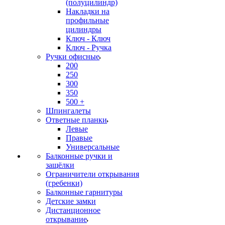
(полуцилиндр)
Накладки на
профильные
цилиндры
Ключ - Ключ
Ключ - Ручка
Ручки офисные
200
250
300
350
500 +
Шпингалеты
Ответные планки
Левые
Правые
Универсальные
Балконные ручки и
защёлки
Ограничители открывания
(гребенки)
Балконные гарнитуры
Детские замки
Дистанционное
открывание