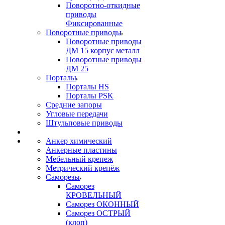
Поворотно-откидные
приводы
Фиксированные
Поворотные приводы
Поворотные приводы
ДМ 15 корпус металл
Поворотные приводы
ДМ 25
Порталы
Порталы HS
Порталы PSK
Средние запоры
Угловые передачи
Штульповые приводы
Анкер химический
Анкерные пластины
Мебельный крепеж
Метрический крепёж
Саморезы
Саморез
КРОВЕЛЬНЫЙ
Саморез ОКОННЫЙ
Саморез ОСТРЫЙ
(клоп)