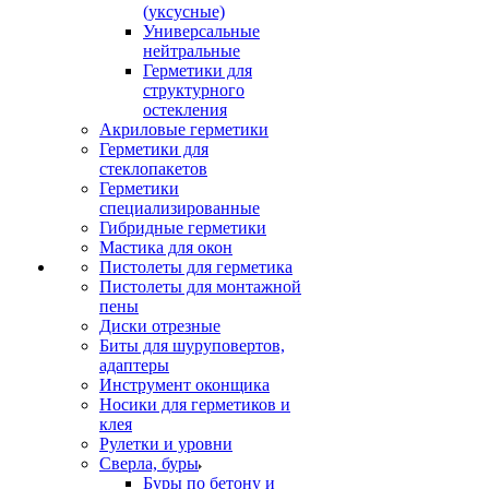
(уксусные)
Универсальные
нейтральные
Герметики для
структурного
остекления
Акриловые герметики
Герметики для
стеклопакетов
Герметики
специализированные
Гибридные герметики
Мастика для окон
Пистолеты для герметика
Пистолеты для монтажной
пены
Диски отрезные
Биты для шуруповертов,
адаптеры
Инструмент оконщика
Носики для герметиков и
клея
Рулетки и уровни
Сверла, буры
Буры по бетону и