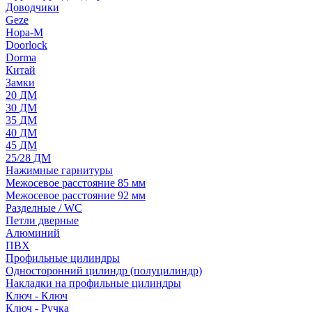
Доводчики
Geze
Нора-М
Doorlock
Dorma
Китай
Замки
20 ДМ
30 ДМ
35 ДМ
40 ДМ
45 ДМ
25/28 ДМ
Нажимные гарнитуры
Межосевое расстояние 85 мм
Межосевое расстояние 92 мм
Разделные / WC
Петли дверные
Алюминий
ПВХ
Профильные цилиндры
Односторонний цилиндр (полуцилиндр)
Накладки на профильные цилиндры
Ключ - Ключ
Ключ - Ручка