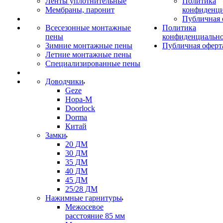
Ленты уплотнительные
Политика
Мембраны, паронит
конфиденци
Публичная 
Всесезонные монтажные
Политика
пены
конфиденциальн
Зимние монтажные пены
Публичная оферт
Летние монтажные пены
Специализированные пены
Доводчики
Geze
Нора-М
Doorlock
Dorma
Китай
Замки
20 ДМ
30 ДМ
35 ДМ
40 ДМ
45 ДМ
25/28 ДМ
Нажимные гарнитуры
Межосевое
расстояние 85 мм