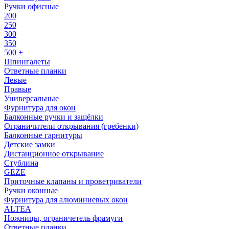
Ручки офисные
200
250
300
350
500 +
Шпингалеты
Ответные планки
Левые
Правые
Универсальные
Фурнитура для окон
Балконные ручки и защёлки
Ограничители открывания (гребенки)
Балконные гарнитуры
Детские замки
Дистанционное открывание
Стублина
GEZE
Приточные клапаны и проветриватели
Ручки оконные
Фурнитура для алюминиевых окон
ALTEA
Ножницы, ограничетель фрамуги
Ответные планки