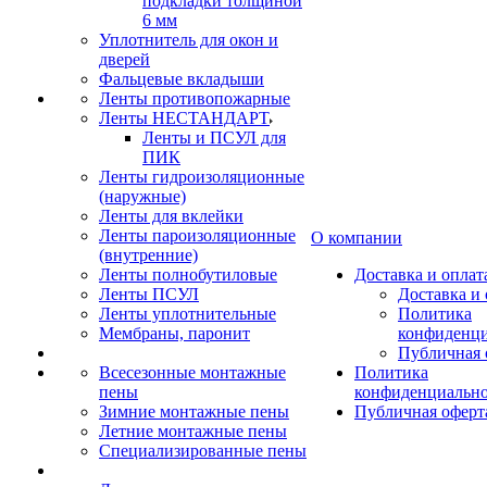
подкладки толщиной
6 мм
Уплотнитель для окон и
дверей
Фальцевые вкладыши
Ленты противопожарные
Ленты НЕСТАНДАРТ
Ленты и ПСУЛ для
ПИК
Ленты гидроизоляционные
(наружные)
Ленты для вклейки
Ленты пароизоляционные
О компании
(внутренние)
Ленты полнобутиловые
Доставка и оплат
Ленты ПСУЛ
Доставка и 
Ленты уплотнительные
Политика
Мембраны, паронит
конфиденци
Публичная 
Всесезонные монтажные
Политика
пены
конфиденциальн
Зимние монтажные пены
Публичная оферт
Летние монтажные пены
Специализированные пены