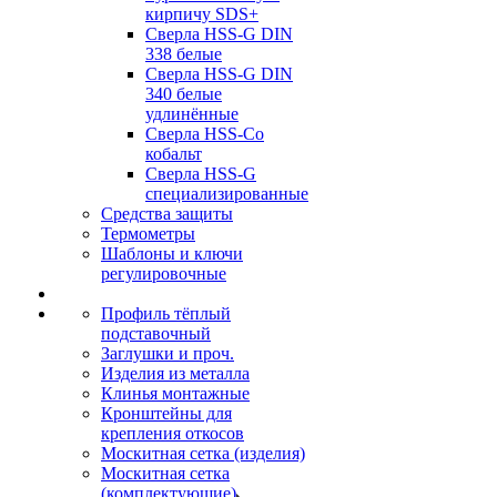
кирпичу SDS+
Сверла HSS-G DIN
338 белые
Сверла HSS-G DIN
340 белые
удлинённые
Сверла HSS-Co
кобальт
Сверла HSS-G
специализированные
Средства защиты
Термометры
Шаблоны и ключи
регулировочные
Профиль тёплый
подставочный
Заглушки и проч.
Изделия из металла
Клинья монтажные
Кронштейны для
крепления откосов
Москитная сетка (изделия)
Москитная сетка
(комплектующие)