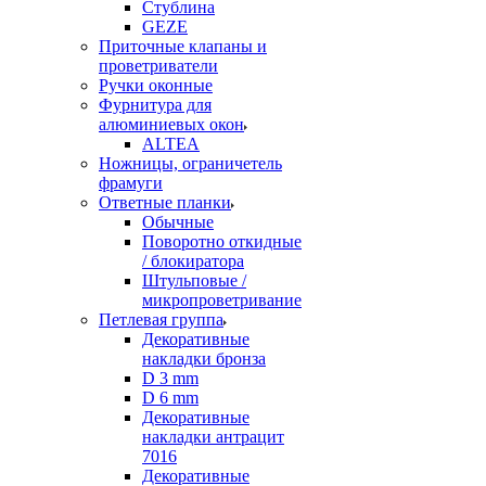
Стублина
GEZE
Приточные клапаны и
проветриватели
Ручки оконные
Фурнитура для
алюминиевых окон
ALTEA
Ножницы, ограничетель
фрамуги
Ответные планки
Обычные
Поворотно откидные
/ блокиратора
Штульповые /
микропроветривание
Петлевая группа
Декоративные
накладки бронза
D 3 mm
D 6 mm
Декоративные
накладки антрацит
7016
Декоративные