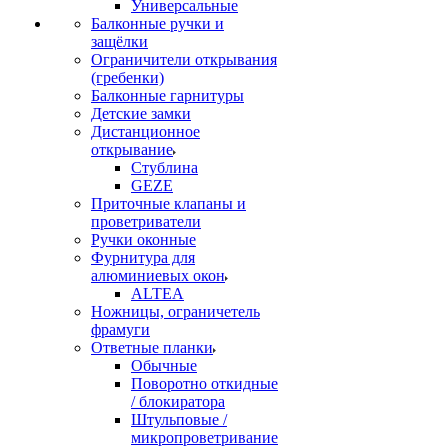
Универсальные
Балконные ручки и
защёлки
Ограничители открывания
(гребенки)
Балконные гарнитуры
Детские замки
Дистанционное
открывание
Стублина
GEZE
Приточные клапаны и
проветриватели
Ручки оконные
Фурнитура для
алюминиевых окон
ALTEA
Ножницы, ограничетель
фрамуги
Ответные планки
Обычные
Поворотно откидные
/ блокиратора
Штульповые /
микропроветривание