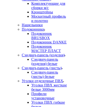
Комплектующие для
сборки м/с
Кронштейны
Москитный профиль
и полотно
Нащельники
Подоконники
Подоконник
BRUSBOX
Подоконник DANKE
Подоконник
МАСТЕР ПЛАСТ
Сэндвич-панель (изделия)
Сэндвич-панель
(изделия) белые
Сэндвич-панель (листы)
Сэндвич-панель
(листы) белые
Уголки отделочные ПВХ
Уголки ПВХ жесткие
белые 3000мм
Профили
установочные
Уголки ПВХ гибкие
белые