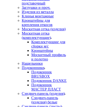
подставочный
Заглушки и проч.
Изделия из металла
Клинья монтажные
Кронштейны для
крепления откосов
Москитная сетка (изделия)
Москитная сетка
(комплектующие)
Комплектующие для
сборки м/с
Кронштейны
Москитный профиль
и полотно
Нащельники
Подоконники
Подоконник
BRUSBOX
Подоконник DANKE
Подоконник
МАСТЕР ПЛАСТ
Сэндвич-панель (изделия)
Сэндвич-панель
(изделия) белые
Сэндвич-панель (листы)