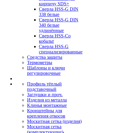
кирпичу SDS+
Сверла HSS-G DIN
338 белые
Сверла HSS-G DIN
340 белые
удлинённые
Сверла HSS-Co
кобальт
Сверла HSS-G
специализированные
Средства защиты
Термометры
Шаблоны и ключи
регулировочные
Профиль тёплый
подставочный
Заглушки и проч.
Изделия из металла
Клинья монтажные
Кронштейны для
крепления откосов
Москитная сетка (изделия)
Москитная сетка
(комплектующие)