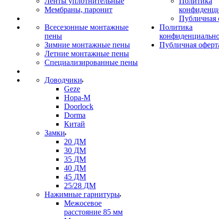
Ленты уплотнительные
Политика
Мембраны, паронит
конфиденци
Публичная 
Всесезонные монтажные
Политика
пены
конфиденциальн
Зимние монтажные пены
Публичная оферт
Летние монтажные пены
Специализированные пены
Доводчики
Geze
Нора-М
Doorlock
Dorma
Китай
Замки
20 ДМ
30 ДМ
35 ДМ
40 ДМ
45 ДМ
25/28 ДМ
Нажимные гарнитуры
Межосевое
расстояние 85 мм