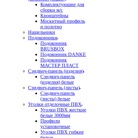
Комплектующие для
сборки м/с
Кронштейны
Москитный профиль
и полотно
Нащельники
Подоконники
Подоконник
BRUSBOX
Подоконник DANKE
Подоконник
МАСТЕР ПЛАСТ
Сэндвич-панель (изделия)
Сэндвич-панель
(изделия) белые
Сэндвич-панель (листы)
Сэндвич-панель
(листы) белые
Уголки отделочные ПВХ
Уголки ПВХ жесткие
белые 3000мм
Профили
установочные
Уголки ПВХ гибкие
белые