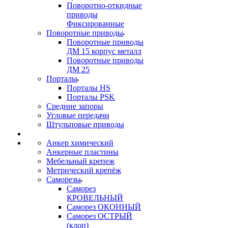
Поворотно-откидные
приводы
Фиксированные
Поворотные приводы
Поворотные приводы
ДМ 15 корпус металл
Поворотные приводы
ДМ 25
Порталы
Порталы HS
Порталы PSK
Средние запоры
Угловые передачи
Штульповые приводы
Анкер химический
Анкерные пластины
Мебельный крепеж
Метрический крепёж
Саморезы
Саморез
КРОВЕЛЬНЫЙ
Саморез ОКОННЫЙ
Саморез ОСТРЫЙ
(клоп)