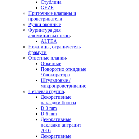
Стублина
GEZE
Приточные клапаны и
проветриватели
Ручки оконные
Фурнитура для
алюминиевых окон
ALTEA
Ножницы, ограничетель
фрамуги
Ответные планки
Обычные
Поворотно откидные
/ блокиратора
Штульповые /
микропроветривание
Петлевая группа
Декоративные
накладки бронза
D 3 mm
D 6 mm
Декоративные
накладки антрацит
7016
Декоративные