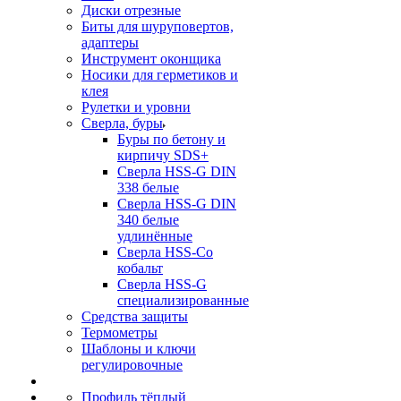
Диски отрезные
Биты для шуруповертов,
адаптеры
Инструмент оконщика
Носики для герметиков и
клея
Рулетки и уровни
Сверла, буры
Буры по бетону и
кирпичу SDS+
Сверла HSS-G DIN
338 белые
Сверла HSS-G DIN
340 белые
удлинённые
Сверла HSS-Co
кобальт
Сверла HSS-G
специализированные
Средства защиты
Термометры
Шаблоны и ключи
регулировочные
Профиль тёплый