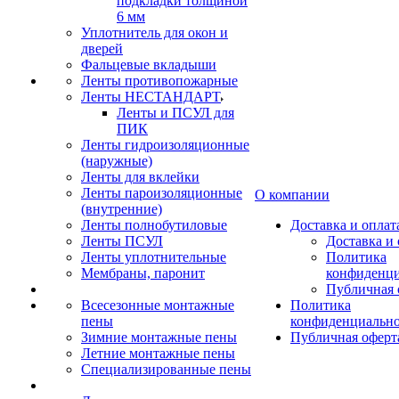
подкладки толщиной
6 мм
Уплотнитель для окон и
дверей
Фальцевые вкладыши
Ленты противопожарные
Ленты НЕСТАНДАРТ
Ленты и ПСУЛ для
ПИК
Ленты гидроизоляционные
(наружные)
Ленты для вклейки
Ленты пароизоляционные
О компании
(внутренние)
Ленты полнобутиловые
Доставка и оплат
Ленты ПСУЛ
Доставка и 
Ленты уплотнительные
Политика
Мембраны, паронит
конфиденци
Публичная 
Всесезонные монтажные
Политика
пены
конфиденциальн
Зимние монтажные пены
Публичная оферт
Летние монтажные пены
Специализированные пены