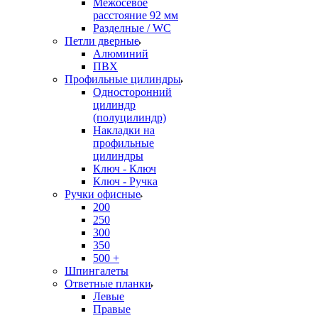
Межосевое
расстояние 92 мм
Разделные / WC
Петли дверные
Алюминий
ПВХ
Профильные цилиндры
Односторонний
цилиндр
(полуцилиндр)
Накладки на
профильные
цилиндры
Ключ - Ключ
Ключ - Ручка
Ручки офисные
200
250
300
350
500 +
Шпингалеты
Ответные планки
Левые
Правые