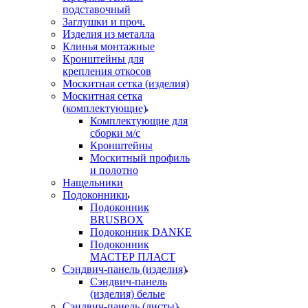
подставочный
Заглушки и проч.
Изделия из металла
Клинья монтажные
Кронштейны для
крепления откосов
Москитная сетка (изделия)
Москитная сетка
(комплектующие)
Комплектующие для
сборки м/с
Кронштейны
Москитный профиль
и полотно
Нащельники
Подоконники
Подоконник
BRUSBOX
Подоконник DANKE
Подоконник
МАСТЕР ПЛАСТ
Сэндвич-панель (изделия)
Сэндвич-панель
(изделия) белые
Сэндвич-панель (листы)