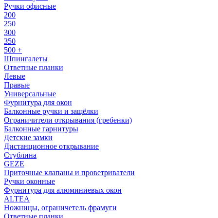
Ручки офисные
200
250
300
350
500 +
Шпингалеты
Ответные планки
Левые
Правые
Универсальные
Фурнитура для окон
Балконные ручки и защёлки
Ограничители открывания (гребенки)
Балконные гарнитуры
Детские замки
Дистанционное открывание
Стублина
GEZE
Приточные клапаны и проветриватели
Ручки оконные
Фурнитура для алюминиевых окон
ALTEA
Ножницы, ограничетель фрамуги
Ответные планки