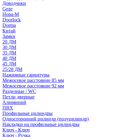
Доводчики
Geze
Нора-М
Doorlock
Dorma
Китай
Замки
20 ДМ
30 ДМ
35 ДМ
40 ДМ
45 ДМ
25/28 ДМ
Нажимные гарнитуры
Межосевое расстояние 85 мм
Межосевое расстояние 92 мм
Разделные / WC
Петли дверные
Алюминий
ПВХ
Профильные цилиндры
Односторонний цилиндр (полуцилиндр)
Накладки на профильные цилиндры
Ключ - Ключ
Ключ - Ручка