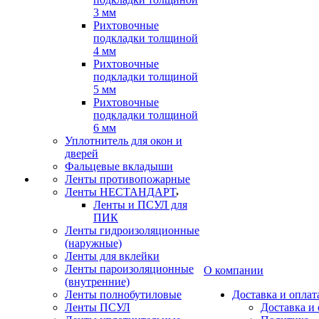
3 мм
Рихтовочные
подкладки толщиной
4 мм
Рихтовочные
подкладки толщиной
5 мм
Рихтовочные
подкладки толщиной
6 мм
Уплотнитель для окон и
дверей
Фальцевые вкладыши
Ленты противопожарные
Ленты НЕСТАНДАРТ
Ленты и ПСУЛ для
ПИК
Ленты гидроизоляционные
(наружные)
Ленты для вклейки
Ленты пароизоляционные
О компании
(внутренние)
Ленты полнобутиловые
Доставка и оплат
Ленты ПСУЛ
Доставка и 