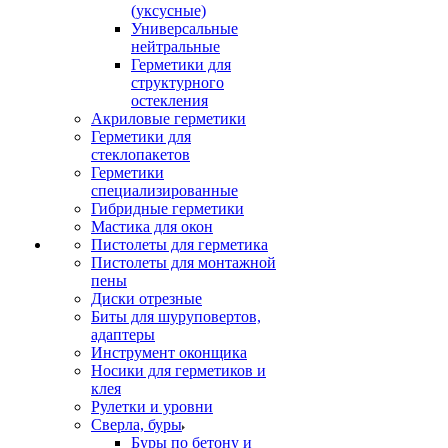
(уксусные)
Универсальные
нейтральные
Герметики для
структурного
остекления
Акриловые герметики
Герметики для
стеклопакетов
Герметики
специализированные
Гибридные герметики
Мастика для окон
Пистолеты для герметика
Пистолеты для монтажной
пены
Диски отрезные
Биты для шуруповертов,
адаптеры
Инструмент оконщика
Носики для герметиков и
клея
Рулетки и уровни
Сверла, буры
Буры по бетону и