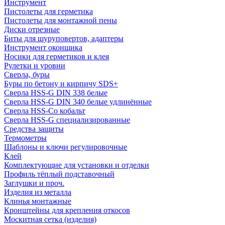
Инструмент
Пистолеты для герметика
Пистолеты для монтажной пены
Диски отрезные
Биты для шуруповертов, адаптеры
Инструмент оконщика
Носики для герметиков и клея
Рулетки и уровни
Сверла, буры
Буры по бетону и кирпичу SDS+
Сверла HSS-G DIN 338 белые
Сверла HSS-G DIN 340 белые удлинённые
Сверла HSS-Co кобальт
Сверла HSS-G специализированные
Средства защиты
Термометры
Шаблоны и ключи регулировочные
Клей
Комплектующие для установки и отделки
Профиль тёплый подставочный
Заглушки и проч.
Изделия из металла
Клинья монтажные
Кронштейны для крепления откосов
Москитная сетка (изделия)