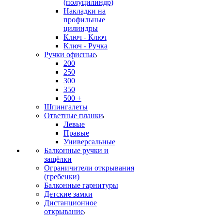
(полуцилиндр)
Накладки на
профильные
цилиндры
Ключ - Ключ
Ключ - Ручка
Ручки офисные
200
250
300
350
500 +
Шпингалеты
Ответные планки
Левые
Правые
Универсальные
Балконные ручки и
защёлки
Ограничители открывания
(гребенки)
Балконные гарнитуры
Детские замки
Дистанционное
открывание