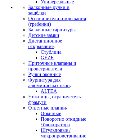
Универсальные
Балконные ручки и
защёлки
Ограничители открывания
(гребенки)
Балконные гарнитуры
Детские замки
Дистанционное
открывание
Стублина
GEZE
Приточные клапаны и
проветриватели
Ручки оконные
Фурнитура для
алюминиевых окон
ALTEA
Ножницы, ограничетель
фрамуги
Ответные планки
Обычные
Поворотно откидные
/ блокиратора
Штульповые /
микропроветривание