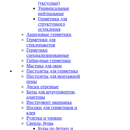
(уксусные)
Универсальные
нейтральные
Герметики для
структурного
остекления
Акриловые герметики
Герметики для
стеклопакетов
Герметики
специализированные
Гибридные герметики
Мастика для окон
Пистолеты для герметика
Пистолеты для монтажной
пены
Диски отрезные
Биты для шуруповертов,
адаптеры
Инструмент оконщика
Носики для герметиков и
клея
Рулетки и уровни
Сверла, буры
Буры по бетону и