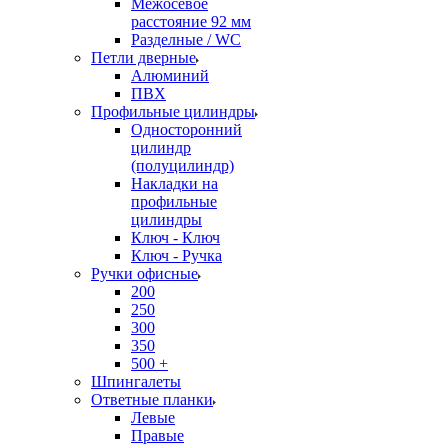
Межосевое
расстояние 92 мм
Разделные / WC
Петли дверные
Алюминий
ПВХ
Профильные цилиндры
Односторонний
цилиндр
(полуцилиндр)
Накладки на
профильные
цилиндры
Ключ - Ключ
Ключ - Ручка
Ручки офисные
200
250
300
350
500 +
Шпингалеты
Ответные планки
Левые
Правые