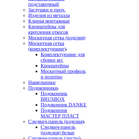
подставочный
Заглушки и проч.
Изделия из металла
Клинья монтажные
Кронштейны для
крепления откосов
Москитная сетка (изделия)
Москитная сетка
(комплектующие)
Комплектующие для
сборки м/с
Кронштейны
Москитный профиль
и полотно
Нащельники
Подоконники
Подоконник
BRUSBOX
Подоконник DANKE
Подоконник
МАСТЕР ПЛАСТ
Сэндвич-панель (изделия)
Сэндвич-панель
(изделия) белые
Сэндвич-панель (листы)