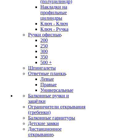
(полуцилиндр)
Накладки на
профильные
цилиндры
Ключ - Ключ
Ключ - Ручка
Ручки офисные
200
250
300
350
500 +
Шпингалеты
Ответные планки
Левые
Правые
Универсальные
Балконные ручки и
защёлки
Ограничители открывания
(гребенки)
Балконные гарнитуры
Детские замки
Дистанционное
открывание