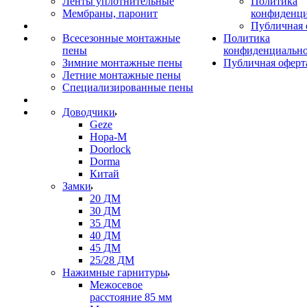
Ленты уплотнительные
Политика
Мембраны, паронит
конфиденци
Публичная 
Всесезонные монтажные
Политика
пены
конфиденциальн
Зимние монтажные пены
Публичная оферт
Летние монтажные пены
Специализированные пены
Доводчики
Geze
Нора-М
Doorlock
Dorma
Китай
Замки
20 ДМ
30 ДМ
35 ДМ
40 ДМ
45 ДМ
25/28 ДМ
Нажимные гарнитуры
Межосевое
расстояние 85 мм