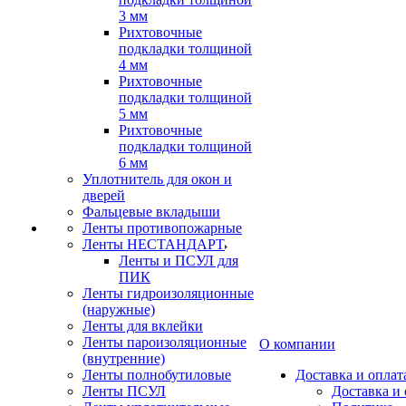
3 мм
Рихтовочные
подкладки толщиной
4 мм
Рихтовочные
подкладки толщиной
5 мм
Рихтовочные
подкладки толщиной
6 мм
Уплотнитель для окон и
дверей
Фальцевые вкладыши
Ленты противопожарные
Ленты НЕСТАНДАРТ
Ленты и ПСУЛ для
ПИК
Ленты гидроизоляционные
(наружные)
Ленты для вклейки
Ленты пароизоляционные
О компании
(внутренние)
Ленты полнобутиловые
Доставка и оплат
Ленты ПСУЛ
Доставка и 