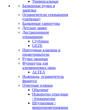
Универсальные
Балконные ручки и
защёлки
Ограничители открывания
(гребенки)
Балконные гарнитуры
Детские замки
Дистанционное
открывание
Стублина
GEZE
Приточные клапаны и
проветриватели
Ручки оконные
Фурнитура для
алюминиевых окон
ALTEA
Ножницы, ограничетель
фрамуги
Ответные планки
Обычные
Поворотно откидные
/ блокиратора
Штульповые /
микропроветривание