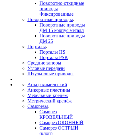
Поворотно-откидные
приводы
Фиксированные
Поворотные приводы
Поворотные приводы
ДМ 15 корпус металл
Поворотные приводы
ДМ 25
Порталы
Порталы HS
Порталы PSK
Средние запоры
Угловые передачи
Штульповые приводы
Анкер химический
Анкерные пластины
Мебельный крепеж
Метрический крепёж
Саморезы
Саморез
КРОВЕЛЬНЫЙ
Саморез ОКОННЫЙ
Саморез ОСТРЫЙ
(клоп)