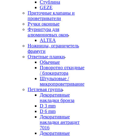
Стублина
GEZE
Приточные клапаны и
проветриватели
Ручки оконные
Фурнитура для
алюминиевых окон
ALTEA
Ножницы, ограничетель
фрамуги
Ответные планки
Обычные
Поворотно откидные
/ блокиратора
Штульповые /
микропроветривание
Петлевая группа
Декоративные
накладки бронза
D 3 mm
D 6 mm
Декоративные
накладки антрацит
7016
Декоративные