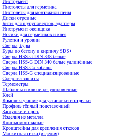
Инструмент
Пистолеты для герметика
Пистолеты для монтажной пены
Диски отрезные
Биты для шуруповертов, адаптеры
Инструмент оконщика
Носики для герметиков и клея
Рулетки и уровни
Сверла, буры
Буры по бетону и кирпичу SDS+
Сверла HSS-G DIN 338 белые
Сверла HSS-G DIN 340 белые удлинённые
Сверла HSS-Co кобальт
Сверла HSS-G специализированные
Средства защиты
Термометры
Шаблоны и ключи регулировочные
Клей
Комплектующие для установки и отделки
Профиль тёплый подставочный
Заглушки и проч.
Изделия из металла
Клинья монтажные
Кронштейны для крепления откосов
Москитная сетка (изделия)