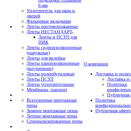
подкладки толщиной
6 мм
Уплотнитель для окон и
дверей
Фальцевые вкладыши
Ленты противопожарные
Ленты НЕСТАНДАРТ
Ленты и ПСУЛ для
ПИК
Ленты гидроизоляционные
(наружные)
Ленты для вклейки
Ленты пароизоляционные
О компании
(внутренние)
Ленты полнобутиловые
Доставка и оплат
Ленты ПСУЛ
Доставка и 
Ленты уплотнительные
Политика
Мембраны, паронит
конфиденци
Публичная 
Всесезонные монтажные
Политика
пены
конфиденциальн
Зимние монтажные пены
Публичная оферт
Летние монтажные пены
Специализированные пены