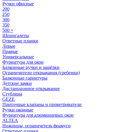
Ручки офисные
200
250
300
350
500 +
Шпингалеты
Ответные планки
Левые
Правые
Универсальные
Фурнитура для окон
Балконные ручки и защёлки
Ограничители открывания (гребенки)
Балконные гарнитуры
Детские замки
Дистанционное открывание
Стублина
GEZE
Приточные клапаны и проветриватели
Ручки оконные
Фурнитура для алюминиевых окон
ALTEA
Ножницы, ограничетель фрамуги
Ответные планки