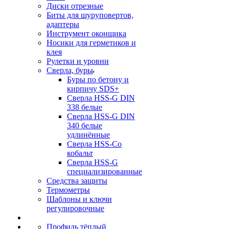
Диски отрезные
Биты для шуруповертов,
адаптеры
Инструмент оконщика
Носики для герметиков и
клея
Рулетки и уровни
Сверла, буры
Буры по бетону и
кирпичу SDS+
Сверла HSS-G DIN
338 белые
Сверла HSS-G DIN
340 белые
удлинённые
Сверла HSS-Co
кобальт
Сверла HSS-G
специализированные
Средства защиты
Термометры
Шаблоны и ключи
регулировочные
Профиль тёплый