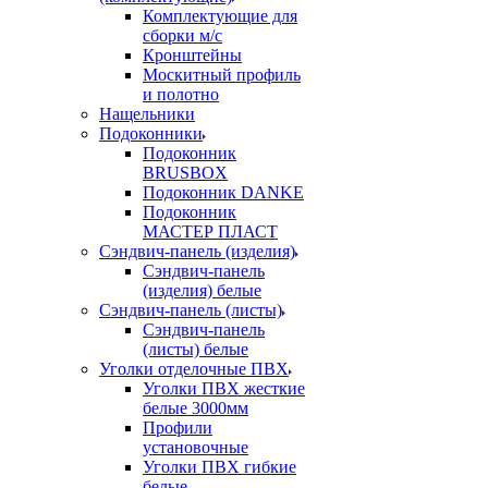
Комплектующие для
сборки м/с
Кронштейны
Москитный профиль
и полотно
Нащельники
Подоконники
Подоконник
BRUSBOX
Подоконник DANKE
Подоконник
МАСТЕР ПЛАСТ
Сэндвич-панель (изделия)
Сэндвич-панель
(изделия) белые
Сэндвич-панель (листы)
Сэндвич-панель
(листы) белые
Уголки отделочные ПВХ
Уголки ПВХ жесткие
белые 3000мм
Профили
установочные
Уголки ПВХ гибкие
белые