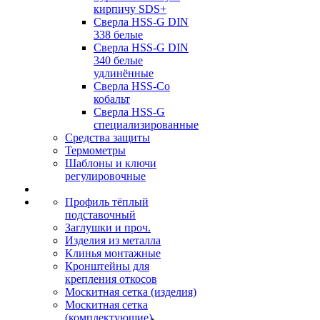
кирпичу SDS+
Сверла HSS-G DIN
338 белые
Сверла HSS-G DIN
340 белые
удлинённые
Сверла HSS-Co
кобальт
Сверла HSS-G
специализированные
Средства защиты
Термометры
Шаблоны и ключи
регулировочные
Профиль тёплый
подставочный
Заглушки и проч.
Изделия из металла
Клинья монтажные
Кронштейны для
крепления откосов
Москитная сетка (изделия)
Москитная сетка
(комплектующие)