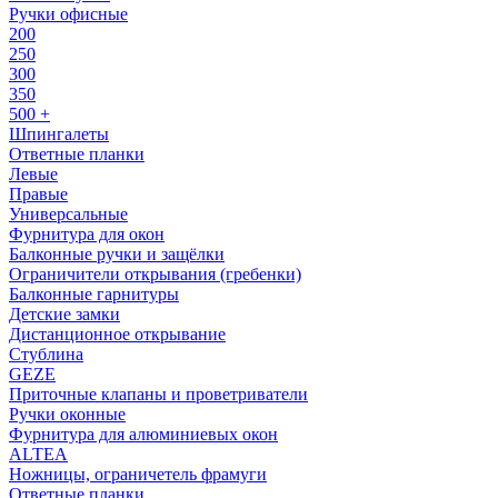
Ручки офисные
200
250
300
350
500 +
Шпингалеты
Ответные планки
Левые
Правые
Универсальные
Фурнитура для окон
Балконные ручки и защёлки
Ограничители открывания (гребенки)
Балконные гарнитуры
Детские замки
Дистанционное открывание
Стублина
GEZE
Приточные клапаны и проветриватели
Ручки оконные
Фурнитура для алюминиевых окон
ALTEA
Ножницы, ограничетель фрамуги
Ответные планки