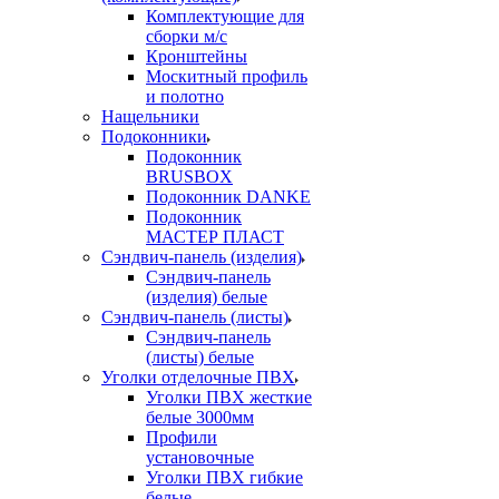
Комплектующие для
сборки м/с
Кронштейны
Москитный профиль
и полотно
Нащельники
Подоконники
Подоконник
BRUSBOX
Подоконник DANKE
Подоконник
МАСТЕР ПЛАСТ
Сэндвич-панель (изделия)
Сэндвич-панель
(изделия) белые
Сэндвич-панель (листы)
Сэндвич-панель
(листы) белые
Уголки отделочные ПВХ
Уголки ПВХ жесткие
белые 3000мм
Профили
установочные
Уголки ПВХ гибкие
белые