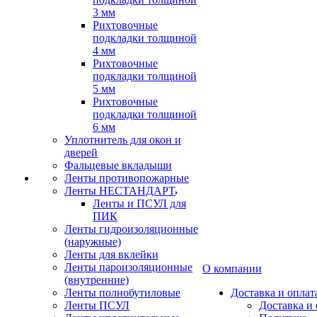
3 мм
Рихтовочные
подкладки толщиной
4 мм
Рихтовочные
подкладки толщиной
5 мм
Рихтовочные
подкладки толщиной
6 мм
Уплотнитель для окон и
дверей
Фальцевые вкладыши
Ленты противопожарные
Ленты НЕСТАНДАРТ
Ленты и ПСУЛ для
ПИК
Ленты гидроизоляционные
(наружные)
Ленты для вклейки
Ленты пароизоляционные
О компании
(внутренние)
Ленты полнобутиловые
Доставка и оплат
Ленты ПСУЛ
Доставка и 