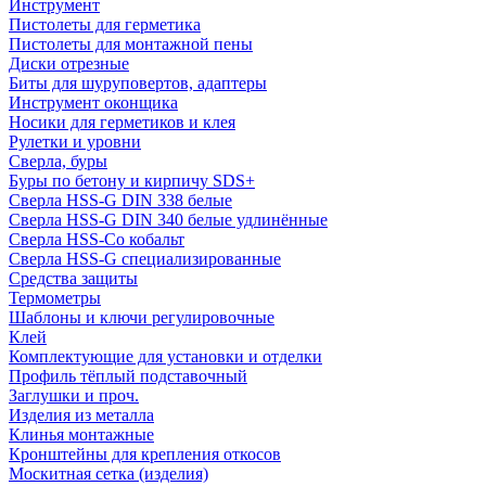
Инструмент
Пистолеты для герметика
Пистолеты для монтажной пены
Диски отрезные
Биты для шуруповертов, адаптеры
Инструмент оконщика
Носики для герметиков и клея
Рулетки и уровни
Сверла, буры
Буры по бетону и кирпичу SDS+
Сверла HSS-G DIN 338 белые
Сверла HSS-G DIN 340 белые удлинённые
Сверла HSS-Co кобальт
Сверла HSS-G специализированные
Средства защиты
Термометры
Шаблоны и ключи регулировочные
Клей
Комплектующие для установки и отделки
Профиль тёплый подставочный
Заглушки и проч.
Изделия из металла
Клинья монтажные
Кронштейны для крепления откосов
Москитная сетка (изделия)