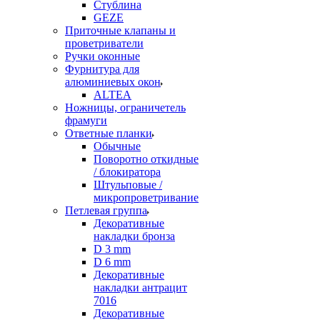
Стублина
GEZE
Приточные клапаны и
проветриватели
Ручки оконные
Фурнитура для
алюминиевых окон
ALTEA
Ножницы, ограничетель
фрамуги
Ответные планки
Обычные
Поворотно откидные
/ блокиратора
Штульповые /
микропроветривание
Петлевая группа
Декоративные
накладки бронза
D 3 mm
D 6 mm
Декоративные
накладки антрацит
7016
Декоративные