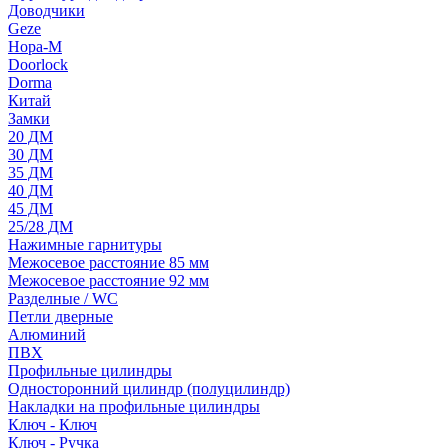
Доводчики
Geze
Нора-М
Doorlock
Dorma
Китай
Замки
20 ДМ
30 ДМ
35 ДМ
40 ДМ
45 ДМ
25/28 ДМ
Нажимные гарнитуры
Межосевое расстояние 85 мм
Межосевое расстояние 92 мм
Разделные / WC
Петли дверные
Алюминий
ПВХ
Профильные цилиндры
Односторонний цилиндр (полуцилиндр)
Накладки на профильные цилиндры
Ключ - Ключ
Ключ - Ручка