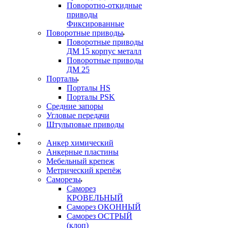
Поворотно-откидные
приводы
Фиксированные
Поворотные приводы
Поворотные приводы
ДМ 15 корпус металл
Поворотные приводы
ДМ 25
Порталы
Порталы HS
Порталы PSK
Средние запоры
Угловые передачи
Штульповые приводы
Анкер химический
Анкерные пластины
Мебельный крепеж
Метрический крепёж
Саморезы
Саморез
КРОВЕЛЬНЫЙ
Саморез ОКОННЫЙ
Саморез ОСТРЫЙ
(клоп)