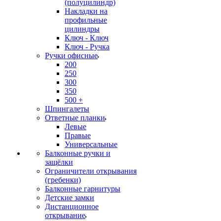
(полуцилиндр)
Накладки на
профильные
цилиндры
Ключ - Ключ
Ключ - Ручка
Ручки офисные
200
250
300
350
500 +
Шпингалеты
Ответные планки
Левые
Правые
Универсальные
Балконные ручки и
защёлки
Ограничители открывания
(гребенки)
Балконные гарнитуры
Детские замки
Дистанционное
открывание