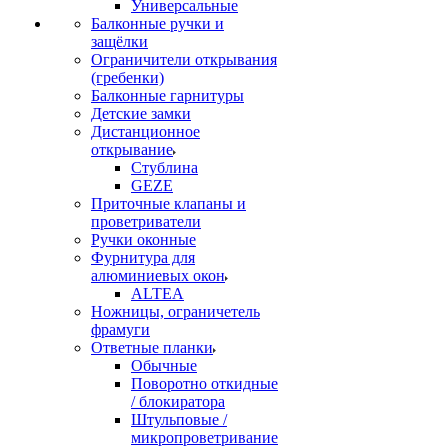
Универсальные
Балконные ручки и
защёлки
Ограничители открывания
(гребенки)
Балконные гарнитуры
Детские замки
Дистанционное
открывание
Стублина
GEZE
Приточные клапаны и
проветриватели
Ручки оконные
Фурнитура для
алюминиевых окон
ALTEA
Ножницы, ограничетель
фрамуги
Ответные планки
Обычные
Поворотно откидные
/ блокиратора
Штульповые /
микропроветривание