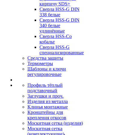
кирпичу SDS+
Сверла HSS-G DIN
338 белые
Сверла HSS-G DIN
340 белые
удлинённые
Сверла HSS-Co
кобальт
Сверла HSS-G
специализированные
Средства защиты
Термометры
Шаблоны и ключи
регулировочные
Профиль тёплый
подставочный
Заглушки и проч.
Изделия из металла
Клинья монтажные
Кронштейны для
крепления откосов
Москитная сетка (изделия)
Москитная сетка
(комплектующие)