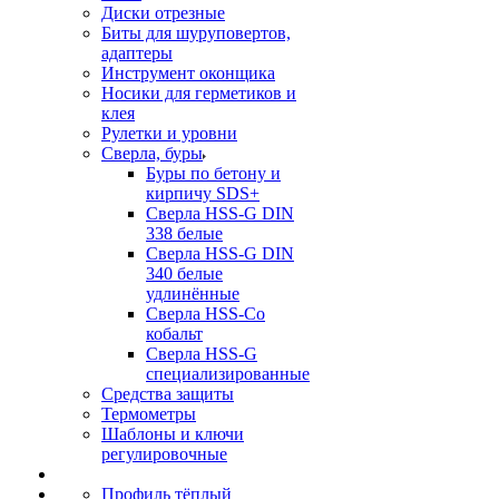
Диски отрезные
Биты для шуруповертов,
адаптеры
Инструмент оконщика
Носики для герметиков и
клея
Рулетки и уровни
Сверла, буры
Буры по бетону и
кирпичу SDS+
Сверла HSS-G DIN
338 белые
Сверла HSS-G DIN
340 белые
удлинённые
Сверла HSS-Co
кобальт
Сверла HSS-G
специализированные
Средства защиты
Термометры
Шаблоны и ключи
регулировочные
Профиль тёплый