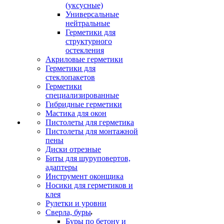
(уксусные)
Универсальные
нейтральные
Герметики для
структурного
остекления
Акриловые герметики
Герметики для
стеклопакетов
Герметики
специализированные
Гибридные герметики
Мастика для окон
Пистолеты для герметика
Пистолеты для монтажной
пены
Диски отрезные
Биты для шуруповертов,
адаптеры
Инструмент оконщика
Носики для герметиков и
клея
Рулетки и уровни
Сверла, буры
Буры по бетону и