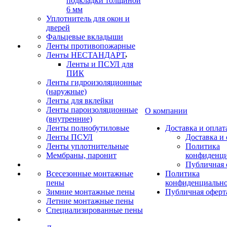
подкладки толщиной
6 мм
Уплотнитель для окон и
дверей
Фальцевые вкладыши
Ленты противопожарные
Ленты НЕСТАНДАРТ
Ленты и ПСУЛ для
ПИК
Ленты гидроизоляционные
(наружные)
Ленты для вклейки
Ленты пароизоляционные
О компании
(внутренние)
Ленты полнобутиловые
Доставка и оплат
Ленты ПСУЛ
Доставка и 
Ленты уплотнительные
Политика
Мембраны, паронит
конфиденци
Публичная 
Всесезонные монтажные
Политика
пены
конфиденциальн
Зимние монтажные пены
Публичная оферт
Летние монтажные пены
Специализированные пены