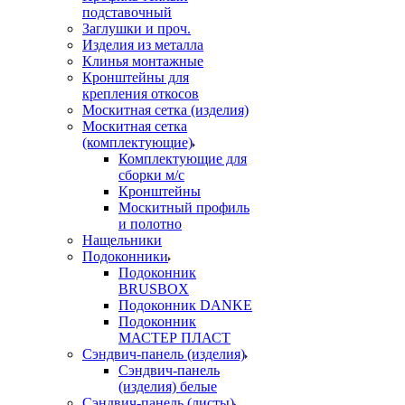
подставочный
Заглушки и проч.
Изделия из металла
Клинья монтажные
Кронштейны для
крепления откосов
Москитная сетка (изделия)
Москитная сетка
(комплектующие)
Комплектующие для
сборки м/с
Кронштейны
Москитный профиль
и полотно
Нащельники
Подоконники
Подоконник
BRUSBOX
Подоконник DANKE
Подоконник
МАСТЕР ПЛАСТ
Сэндвич-панель (изделия)
Сэндвич-панель
(изделия) белые
Сэндвич-панель (листы)