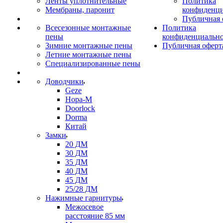
Ленты уплотнительные
Политика
Мембраны, паронит
конфиденци
Публичная 
Всесезонные монтажные
Политика
пены
конфиденциальн
Зимние монтажные пены
Публичная оферт
Летние монтажные пены
Специализированные пены
Доводчики
Geze
Нора-М
Doorlock
Dorma
Китай
Замки
20 ДМ
30 ДМ
35 ДМ
40 ДМ
45 ДМ
25/28 ДМ
Нажимные гарнитуры
Межосевое
расстояние 85 мм