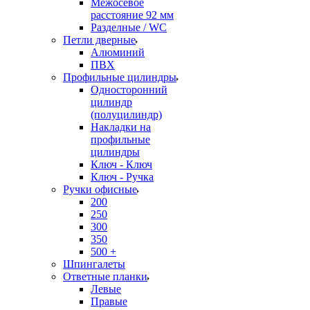
Межосевое
расстояние 92 мм
Разделные / WC
Петли дверные
Алюминий
ПВХ
Профильные цилиндры
Односторонний
цилиндр
(полуцилиндр)
Накладки на
профильные
цилиндры
Ключ - Ключ
Ключ - Ручка
Ручки офисные
200
250
300
350
500 +
Шпингалеты
Ответные планки
Левые
Правые