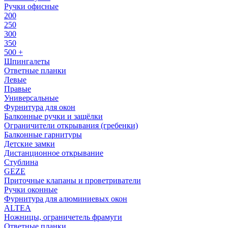
Ручки офисные
200
250
300
350
500 +
Шпингалеты
Ответные планки
Левые
Правые
Универсальные
Фурнитура для окон
Балконные ручки и защёлки
Ограничители открывания (гребенки)
Балконные гарнитуры
Детские замки
Дистанционное открывание
Стублина
GEZE
Приточные клапаны и проветриватели
Ручки оконные
Фурнитура для алюминиевых окон
ALTEA
Ножницы, ограничетель фрамуги
Ответные планки