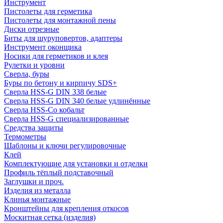
Инструмент
Пистолеты для герметика
Пистолеты для монтажной пены
Диски отрезные
Биты для шуруповертов, адаптеры
Инструмент оконщика
Носики для герметиков и клея
Рулетки и уровни
Сверла, буры
Буры по бетону и кирпичу SDS+
Сверла HSS-G DIN 338 белые
Сверла HSS-G DIN 340 белые удлинённые
Сверла HSS-Co кобальт
Сверла HSS-G специализированные
Средства защиты
Термометры
Шаблоны и ключи регулировочные
Клей
Комплектующие для установки и отделки
Профиль тёплый подставочный
Заглушки и проч.
Изделия из металла
Клинья монтажные
Кронштейны для крепления откосов
Москитная сетка (изделия)