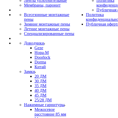
Ленты уплотнительные
Политика
Мембраны, паронит
конфиденци
Публичная 
Всесезонные монтажные
Политика
пены
конфиденциальн
Зимние монтажные пены
Публичная оферт
Летние монтажные пены
Специализированные пены
Доводчики
Geze
Нора-М
Doorlock
Dorma
Китай
Замки
20 ДМ
30 ДМ
35 ДМ
40 ДМ
45 ДМ
25/28 ДМ
Нажимные гарнитуры
Межосевое
расстояние 85 мм