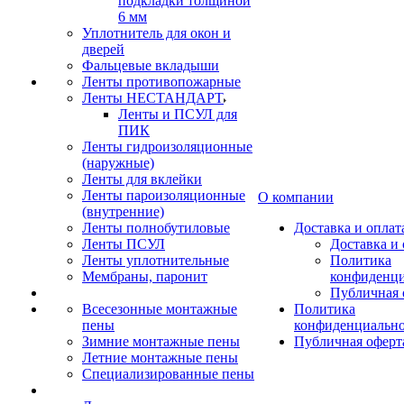
подкладки толщиной
6 мм
Уплотнитель для окон и
дверей
Фальцевые вкладыши
Ленты противопожарные
Ленты НЕСТАНДАРТ
Ленты и ПСУЛ для
ПИК
Ленты гидроизоляционные
(наружные)
Ленты для вклейки
Ленты пароизоляционные
О компании
(внутренние)
Ленты полнобутиловые
Доставка и оплат
Ленты ПСУЛ
Доставка и 
Ленты уплотнительные
Политика
Мембраны, паронит
конфиденци
Публичная 
Всесезонные монтажные
Политика
пены
конфиденциальн
Зимние монтажные пены
Публичная оферт
Летние монтажные пены
Специализированные пены