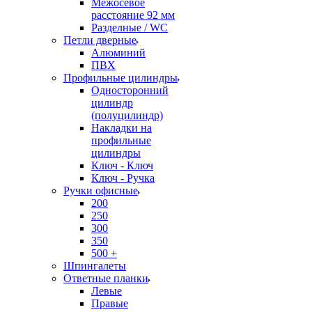
Межосевое
расстояние 92 мм
Разделные / WC
Петли дверные
Алюминий
ПВХ
Профильные цилиндры
Односторонний
цилиндр
(полуцилиндр)
Накладки на
профильные
цилиндры
Ключ - Ключ
Ключ - Ручка
Ручки офисные
200
250
300
350
500 +
Шпингалеты
Ответные планки
Левые
Правые