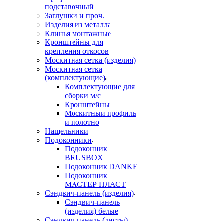
подставочный
Заглушки и проч.
Изделия из металла
Клинья монтажные
Кронштейны для
крепления откосов
Москитная сетка (изделия)
Москитная сетка
(комплектующие)
Комплектующие для
сборки м/с
Кронштейны
Москитный профиль
и полотно
Нащельники
Подоконники
Подоконник
BRUSBOX
Подоконник DANKE
Подоконник
МАСТЕР ПЛАСТ
Сэндвич-панель (изделия)
Сэндвич-панель
(изделия) белые
Сэндвич-панель (листы)