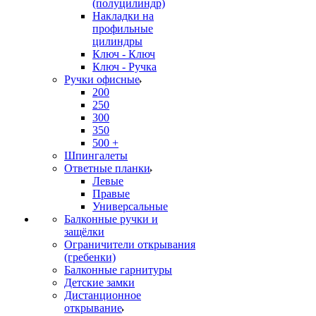
(полуцилиндр)
Накладки на
профильные
цилиндры
Ключ - Ключ
Ключ - Ручка
Ручки офисные
200
250
300
350
500 +
Шпингалеты
Ответные планки
Левые
Правые
Универсальные
Балконные ручки и
защёлки
Ограничители открывания
(гребенки)
Балконные гарнитуры
Детские замки
Дистанционное
открывание