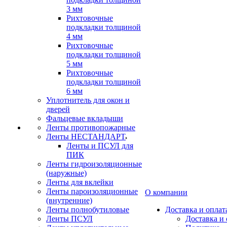
3 мм
Рихтовочные
подкладки толщиной
4 мм
Рихтовочные
подкладки толщиной
5 мм
Рихтовочные
подкладки толщиной
6 мм
Уплотнитель для окон и
дверей
Фальцевые вкладыши
Ленты противопожарные
Ленты НЕСТАНДАРТ
Ленты и ПСУЛ для
ПИК
Ленты гидроизоляционные
(наружные)
Ленты для вклейки
Ленты пароизоляционные
О компании
(внутренние)
Ленты полнобутиловые
Доставка и оплат
Ленты ПСУЛ
Доставка и 