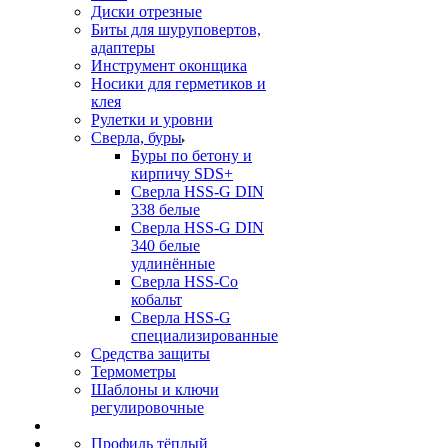
Диски отрезные
Биты для шуруповертов,
адаптеры
Инструмент оконщика
Носики для герметиков и
клея
Рулетки и уровни
Сверла, буры
Буры по бетону и
кирпичу SDS+
Сверла HSS-G DIN
338 белые
Сверла HSS-G DIN
340 белые
удлинённые
Сверла HSS-Co
кобальт
Сверла HSS-G
специализированные
Средства защиты
Термометры
Шаблоны и ключи
регулировочные
Профиль тёплый