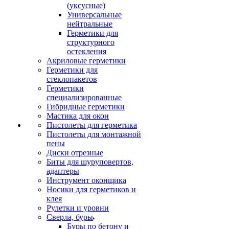
(уксусные)
Универсальные
нейтральные
Герметики для
структурного
остекления
Акриловые герметики
Герметики для
стеклопакетов
Герметики
специализированные
Гибридные герметики
Мастика для окон
Пистолеты для герметика
Пистолеты для монтажной
пены
Диски отрезные
Биты для шуруповертов,
адаптеры
Инструмент оконщика
Носики для герметиков и
клея
Рулетки и уровни
Сверла, буры
Буры по бетону и