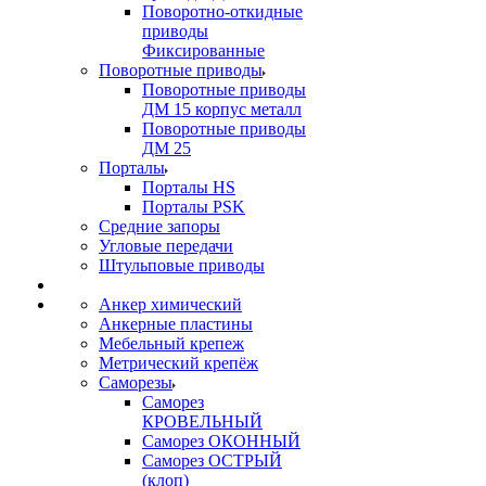
Поворотно-откидные
приводы
Фиксированные
Поворотные приводы
Поворотные приводы
ДМ 15 корпус металл
Поворотные приводы
ДМ 25
Порталы
Порталы HS
Порталы PSK
Средние запоры
Угловые передачи
Штульповые приводы
Анкер химический
Анкерные пластины
Мебельный крепеж
Метрический крепёж
Саморезы
Саморез
КРОВЕЛЬНЫЙ
Саморез ОКОННЫЙ
Саморез ОСТРЫЙ
(клоп)