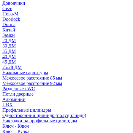
Доводчики
Geze
Нора-М
Doorlock
Dorma
Китай
Замки
20 ДМ
30 ДМ
35 ДМ
40 ДМ
45 ДМ
25/28 ДМ
Нажимные гарнитуры
Межосевое расстояние 85 мм
Межосевое расстояние 92 мм
Разделные / WC
Петли дверные
Алюминий
ПВХ
Профильные цилиндры
Односторонний цилиндр (полуцилиндр)
Накладки на профильные цилиндры
Ключ - Ключ
Ключ - Ручка