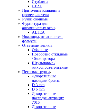
Стублина
GEZE
Приточные клапаны и
проветриватели
Ручки оконные
Фурнитура для
алюминиевых окон
ALTEA
Ножницы, ограничетель
фрамуги
Ответные планки
Обычные
Поворотно откидные
/ блокиратора
Штульповые /
микропроветривание
Петлевая группа
Декоративные
накладки бронза
D 3 mm
D 6 mm
Декоративные
накладки антрацит
7016
Декоративные