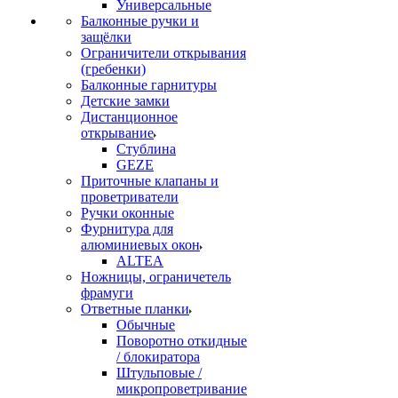
Универсальные
Балконные ручки и
защёлки
Ограничители открывания
(гребенки)
Балконные гарнитуры
Детские замки
Дистанционное
открывание
Стублина
GEZE
Приточные клапаны и
проветриватели
Ручки оконные
Фурнитура для
алюминиевых окон
ALTEA
Ножницы, ограничетель
фрамуги
Ответные планки
Обычные
Поворотно откидные
/ блокиратора
Штульповые /
микропроветривание