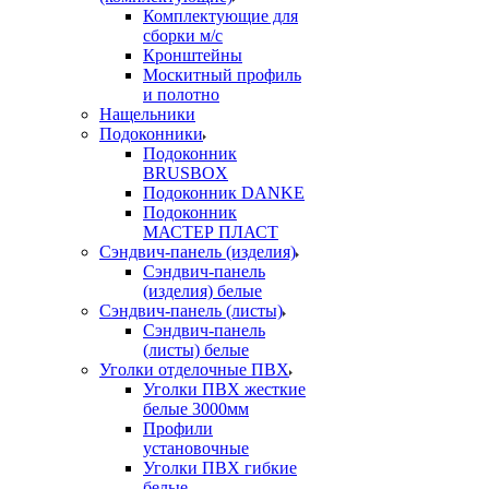
Комплектующие для
сборки м/с
Кронштейны
Москитный профиль
и полотно
Нащельники
Подоконники
Подоконник
BRUSBOX
Подоконник DANKE
Подоконник
МАСТЕР ПЛАСТ
Сэндвич-панель (изделия)
Сэндвич-панель
(изделия) белые
Сэндвич-панель (листы)
Сэндвич-панель
(листы) белые
Уголки отделочные ПВХ
Уголки ПВХ жесткие
белые 3000мм
Профили
установочные
Уголки ПВХ гибкие
белые