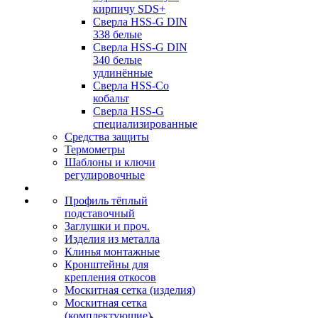
кирпичу SDS+
Сверла HSS-G DIN
338 белые
Сверла HSS-G DIN
340 белые
удлинённые
Сверла HSS-Co
кобальт
Сверла HSS-G
специализированные
Средства защиты
Термометры
Шаблоны и ключи
регулировочные
Профиль тёплый
подставочный
Заглушки и проч.
Изделия из металла
Клинья монтажные
Кронштейны для
крепления откосов
Москитная сетка (изделия)
Москитная сетка
(комплектующие)