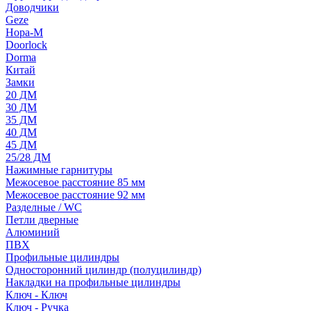
Доводчики
Geze
Нора-М
Doorlock
Dorma
Китай
Замки
20 ДМ
30 ДМ
35 ДМ
40 ДМ
45 ДМ
25/28 ДМ
Нажимные гарнитуры
Межосевое расстояние 85 мм
Межосевое расстояние 92 мм
Разделные / WC
Петли дверные
Алюминий
ПВХ
Профильные цилиндры
Односторонний цилиндр (полуцилиндр)
Накладки на профильные цилиндры
Ключ - Ключ
Ключ - Ручка