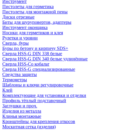
Инструмент
Пистолеты для герметика
Пистолеты для монтажной пены
Диски отрезные
Биты для шуруповертов, адаптеры
Инструмент оконщика
Носики для герметиков и клея
Рулетки и уровни
Сверла, буры
Буры по бетону и кирпичу SDS+
Сверла HSS-G DIN 338 белые
Сверла HSS-G DIN 340 белые удлинённые
Сверла HSS-Co кобальт
Сверла HSS-G специализированные
Средства защиты
Термометры
Шаблоны и ключи регулировочные
Клей
Комплектующие для установки и отделки
Профиль тёплый подставочный
Заглушки и проч.
Изделия из металла
Клинья монтажные
Кронштейны для крепления откосов
Москитная сетка (изделия)