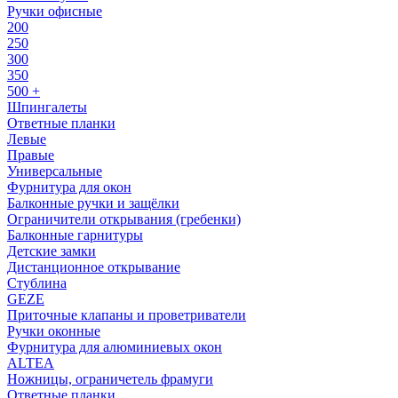
Ручки офисные
200
250
300
350
500 +
Шпингалеты
Ответные планки
Левые
Правые
Универсальные
Фурнитура для окон
Балконные ручки и защёлки
Ограничители открывания (гребенки)
Балконные гарнитуры
Детские замки
Дистанционное открывание
Стублина
GEZE
Приточные клапаны и проветриватели
Ручки оконные
Фурнитура для алюминиевых окон
ALTEA
Ножницы, ограничетель фрамуги
Ответные планки