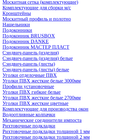
Москитная сетка (комплектующие)
Комплектующие для сборки м/с
Кронштейны
Москитный профиль и полотно
Нащельники
Подоконники
Подоконник BRUSBOX
Подоконник DANKE
Подоконник МАСТЕР ПЛАСТ
Сэндвич-панель (изделия)
Сэндвич-панель (изделия) белые
Сэндвич-панель (листы)
Сэндвич-панель (листы) белые
Уголки отделочные ПВХ
Уголки ПВХ жесткие белые 3000мм
Профили установочные
Уголки ПВХ гибкие белые
Уголки ПВХ жесткие белые 2700мм
Уголки ПВХ жесткие цветные
Комплектующие для производства окон
Водоотливные колпачки
Механические соединители импоста
Рихтовочные подкладки
Рихтовочные подкладки толщиной 1 мм
Рихтовочные подкладки толщиной 2 мм