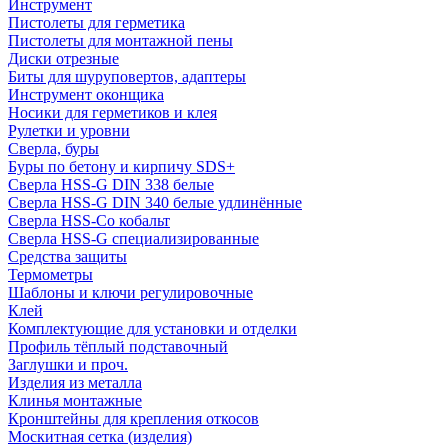
Инструмент
Пистолеты для герметика
Пистолеты для монтажной пены
Диски отрезные
Биты для шуруповертов, адаптеры
Инструмент оконщика
Носики для герметиков и клея
Рулетки и уровни
Сверла, буры
Буры по бетону и кирпичу SDS+
Сверла HSS-G DIN 338 белые
Сверла HSS-G DIN 340 белые удлинённые
Сверла HSS-Co кобальт
Сверла HSS-G специализированные
Средства защиты
Термометры
Шаблоны и ключи регулировочные
Клей
Комплектующие для установки и отделки
Профиль тёплый подставочный
Заглушки и проч.
Изделия из металла
Клинья монтажные
Кронштейны для крепления откосов
Москитная сетка (изделия)