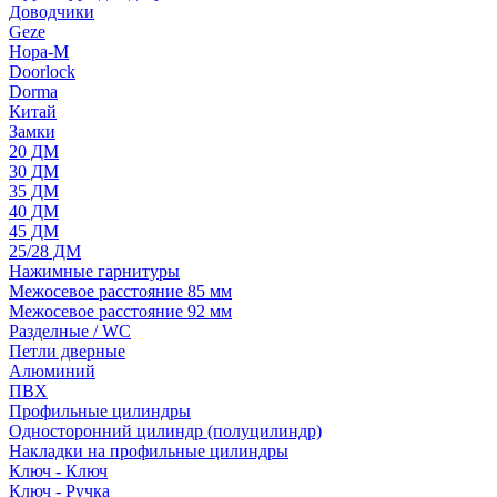
Доводчики
Geze
Нора-М
Doorlock
Dorma
Китай
Замки
20 ДМ
30 ДМ
35 ДМ
40 ДМ
45 ДМ
25/28 ДМ
Нажимные гарнитуры
Межосевое расстояние 85 мм
Межосевое расстояние 92 мм
Разделные / WC
Петли дверные
Алюминий
ПВХ
Профильные цилиндры
Односторонний цилиндр (полуцилиндр)
Накладки на профильные цилиндры
Ключ - Ключ
Ключ - Ручка