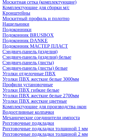
Москитная сетка (комплектующие)
Комплектующие для сборки м/с
Кронштейны
Москитный профиль и полотно
Нащельники
Подоконники
Подоконник BRUSBOX
Подоконник DANKE
Подоконник МАСТЕР ПЛАСТ
Сэндвич-панель (изделия)
Сэндвич-панель (изделия) белые
Сэндвич-панель (листы)
Сэндвич-панель (листы) белые
Уголки отделочные ПВХ
Уголки ПВХ жесткие белые 3000мм
Профили установочные
Уголки ПВХ гибкие белые
Уголки ПВХ жесткие белые 2700мм
Уголки ПВХ жесткие цветные
Комплектующие для производства окон
Водоотливные колпачки
Механические соединители импоста
Рихтовочные подкладки
Рихтовочные подкладки толщиной 1 мм
Рихтовочные подкладки толщиной 2 мм