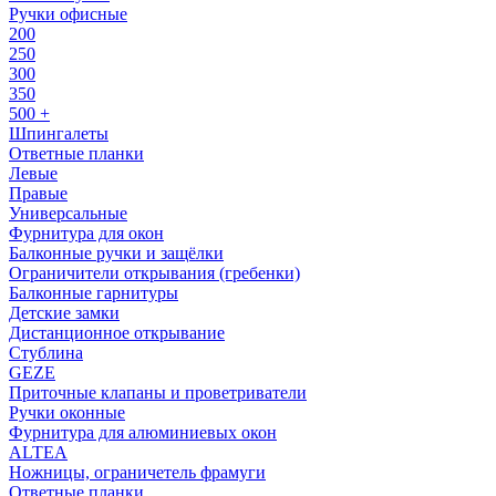
Ручки офисные
200
250
300
350
500 +
Шпингалеты
Ответные планки
Левые
Правые
Универсальные
Фурнитура для окон
Балконные ручки и защёлки
Ограничители открывания (гребенки)
Балконные гарнитуры
Детские замки
Дистанционное открывание
Стублина
GEZE
Приточные клапаны и проветриватели
Ручки оконные
Фурнитура для алюминиевых окон
ALTEA
Ножницы, ограничетель фрамуги
Ответные планки