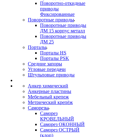
Поворотно-откидные
приводы
Фиксированные
Поворотные приводы
Поворотные приводы
ДМ 15 корпус металл
Поворотные приводы
ДМ 25
Порталы
Порталы HS
Порталы PSK
Средние запоры
Угловые передачи
Штульповые приводы
Анкер химический
Анкерные пластины
Мебельный крепеж
Метрический крепёж
Саморезы
Саморез
КРОВЕЛЬНЫЙ
Саморез ОКОННЫЙ
Саморез ОСТРЫЙ
(клоп)