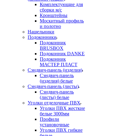
Комплектующие для
сборки м/с
Кронштейны
Москитный профиль
и полотно
Нащельники
Подоконники
Подоконник
BRUSBOX
Подоконник DANKE
Подоконник
МАСТЕР ПЛАСТ
Сэндвич-панель (изделия)
Сэндвич-панель
(изделия) белые
Сэндвич-панель (листы)
Сэндвич-панель
(листы) белые
Уголки отделочные ПВХ
Уголки ПВХ жесткие
белые 3000мм
Профили
установочные
Уголки ПВХ гибкие
белые