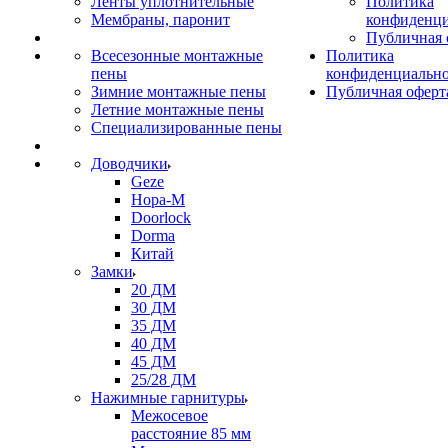
Ленты уплотнительные
Политика
Мембраны, паронит
конфиденци
Публичная 
Всесезонные монтажные
Политика
пены
конфиденциальн
Зимние монтажные пены
Публичная оферт
Летние монтажные пены
Специализированные пены
Доводчики
Geze
Нора-М
Doorlock
Dorma
Китай
Замки
20 ДМ
30 ДМ
35 ДМ
40 ДМ
45 ДМ
25/28 ДМ
Нажимные гарнитуры
Межосевое
расстояние 85 мм