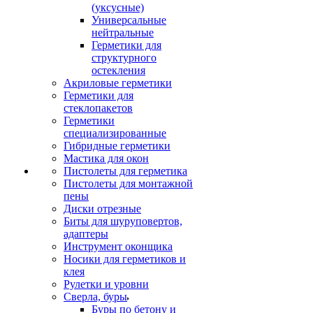
(уксусные)
Универсальные
нейтральные
Герметики для
структурного
остекления
Акриловые герметики
Герметики для
стеклопакетов
Герметики
специализированные
Гибридные герметики
Мастика для окон
Пистолеты для герметика
Пистолеты для монтажной
пены
Диски отрезные
Биты для шуруповертов,
адаптеры
Инструмент оконщика
Носики для герметиков и
клея
Рулетки и уровни
Сверла, буры
Буры по бетону и