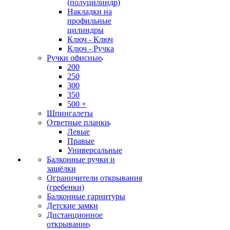
(полуцилиндр)
Накладки на
профильные
цилиндры
Ключ - Ключ
Ключ - Ручка
Ручки офисные
200
250
300
350
500 +
Шпингалеты
Ответные планки
Левые
Правые
Универсальные
Балконные ручки и
защёлки
Ограничители открывания
(гребенки)
Балконные гарнитуры
Детские замки
Дистанционное
открывание