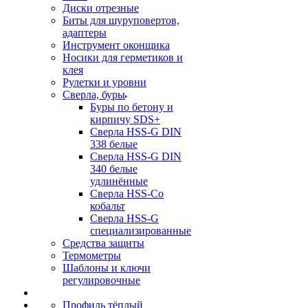
Диски отрезные
Биты для шуруповертов,
адаптеры
Инструмент оконщика
Носики для герметиков и
клея
Рулетки и уровни
Сверла, буры
Буры по бетону и
кирпичу SDS+
Сверла HSS-G DIN
338 белые
Сверла HSS-G DIN
340 белые
удлинённые
Сверла HSS-Co
кобальт
Сверла HSS-G
специализированные
Средства защиты
Термометры
Шаблоны и ключи
регулировочные
Профиль тёплый