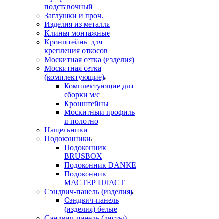
подставочный
Заглушки и проч.
Изделия из металла
Клинья монтажные
Кронштейны для
крепления откосов
Москитная сетка (изделия)
Москитная сетка
(комплектующие)
Комплектующие для
сборки м/с
Кронштейны
Москитный профиль
и полотно
Нащельники
Подоконники
Подоконник
BRUSBOX
Подоконник DANKE
Подоконник
МАСТЕР ПЛАСТ
Сэндвич-панель (изделия)
Сэндвич-панель
(изделия) белые
Сэндвич-панель (листы)