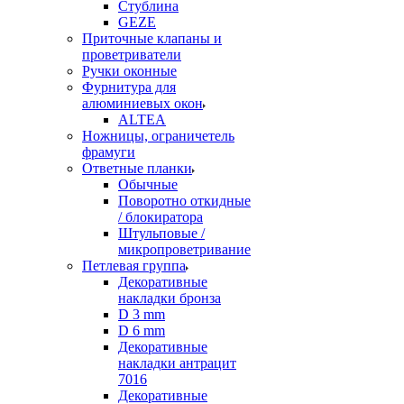
Стублина
GEZE
Приточные клапаны и
проветриватели
Ручки оконные
Фурнитура для
алюминиевых окон
ALTEA
Ножницы, ограничетель
фрамуги
Ответные планки
Обычные
Поворотно откидные
/ блокиратора
Штульповые /
микропроветривание
Петлевая группа
Декоративные
накладки бронза
D 3 mm
D 6 mm
Декоративные
накладки антрацит
7016
Декоративные