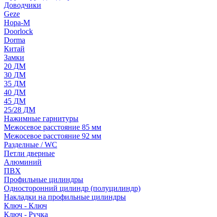
Доводчики
Geze
Нора-М
Doorlock
Dorma
Китай
Замки
20 ДМ
30 ДМ
35 ДМ
40 ДМ
45 ДМ
25/28 ДМ
Нажимные гарнитуры
Межосевое расстояние 85 мм
Межосевое расстояние 92 мм
Разделные / WC
Петли дверные
Алюминий
ПВХ
Профильные цилиндры
Односторонний цилиндр (полуцилиндр)
Накладки на профильные цилиндры
Ключ - Ключ
Ключ - Ручка