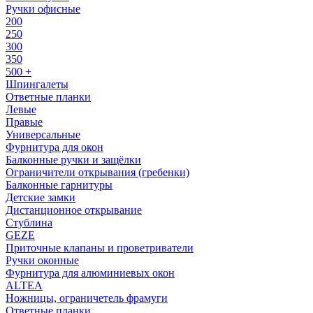
Ручки офисные
200
250
300
350
500 +
Шпингалеты
Ответные планки
Левые
Правые
Универсальные
Фурнитура для окон
Балконные ручки и защёлки
Ограничители открывания (гребенки)
Балконные гарнитуры
Детские замки
Дистанционное открывание
Стублина
GEZE
Приточные клапаны и проветриватели
Ручки оконные
Фурнитура для алюминиевых окон
ALTEA
Ножницы, ограничетель фрамуги
Ответные планки