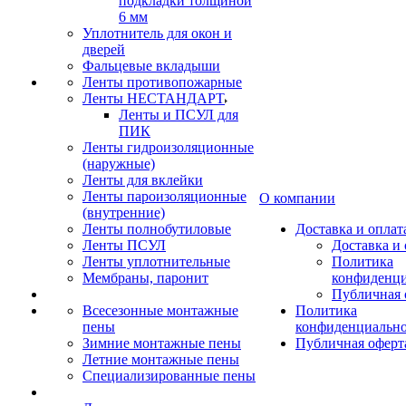
подкладки толщиной
6 мм
Уплотнитель для окон и
дверей
Фальцевые вкладыши
Ленты противопожарные
Ленты НЕСТАНДАРТ
Ленты и ПСУЛ для
ПИК
Ленты гидроизоляционные
(наружные)
Ленты для вклейки
Ленты пароизоляционные
О компании
(внутренние)
Ленты полнобутиловые
Доставка и оплат
Ленты ПСУЛ
Доставка и 
Ленты уплотнительные
Политика
Мембраны, паронит
конфиденци
Публичная 
Всесезонные монтажные
Политика
пены
конфиденциальн
Зимние монтажные пены
Публичная оферт
Летние монтажные пены
Специализированные пены