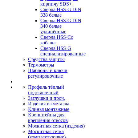
кирпичу SDS+
Сверла HSS-G DIN
338 белые
Сверла HSS-G DIN
340 белые
удлинённые
Сверла HSS-Co
кобальт
Сверла HSS-G
специализированные
Средства защиты
Термометры
Шаблоны и ключи
регулировочные
Профиль тёплый
подставочный
Заглушки и проч.
Изделия из металла
Клинья монтажные
Кронштейны для
крепления откосов
Москитная сетка (изделия)
Москитная сетка
(комплектующие)