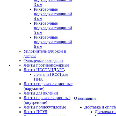
3 мм
Рихтовочные
подкладки толщиной
4 мм
Рихтовочные
подкладки толщиной
5 мм
Рихтовочные
подкладки толщиной
6 мм
Уплотнитель для окон и
дверей
Фальцевые вкладыши
Ленты противопожарные
Ленты НЕСТАНДАРТ
Ленты и ПСУЛ для
ПИК
Ленты гидроизоляционные
(наружные)
Ленты для вклейки
Ленты пароизоляционные
О компании
(внутренние)
Ленты полнобутиловые
Доставка и оплат
Ленты ПСУЛ
Доставка и 