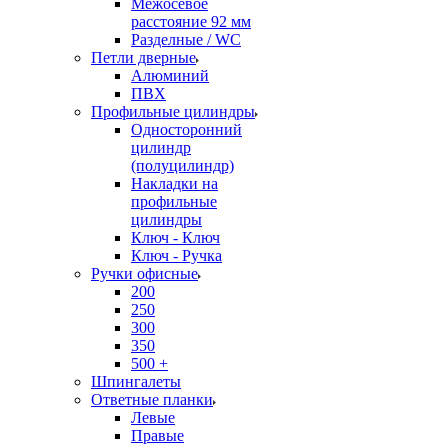
Межосевое
расстояние 92 мм
Разделные / WC
Петли дверные
Алюминий
ПВХ
Профильные цилиндры
Односторонний
цилиндр
(полуцилиндр)
Накладки на
профильные
цилиндры
Ключ - Ключ
Ключ - Ручка
Ручки офисные
200
250
300
350
500 +
Шпингалеты
Ответные планки
Левые
Правые