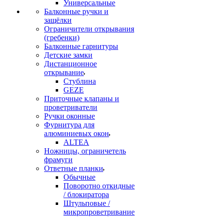
Универсальные
Балконные ручки и
защёлки
Ограничители открывания
(гребенки)
Балконные гарнитуры
Детские замки
Дистанционное
открывание
Стублина
GEZE
Приточные клапаны и
проветриватели
Ручки оконные
Фурнитура для
алюминиевых окон
ALTEA
Ножницы, ограничетель
фрамуги
Ответные планки
Обычные
Поворотно откидные
/ блокиратора
Штульповые /
микропроветривание