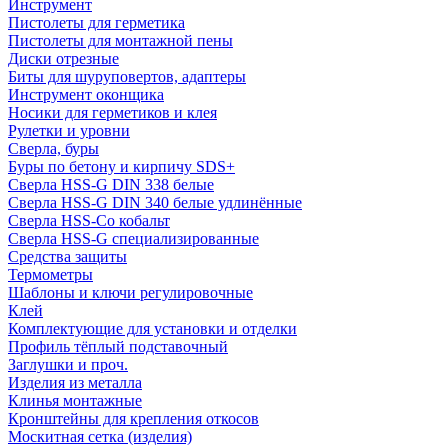
Инструмент
Пистолеты для герметика
Пистолеты для монтажной пены
Диски отрезные
Биты для шуруповертов, адаптеры
Инструмент оконщика
Носики для герметиков и клея
Рулетки и уровни
Сверла, буры
Буры по бетону и кирпичу SDS+
Сверла HSS-G DIN 338 белые
Сверла HSS-G DIN 340 белые удлинённые
Сверла HSS-Co кобальт
Сверла HSS-G специализированные
Средства защиты
Термометры
Шаблоны и ключи регулировочные
Клей
Комплектующие для установки и отделки
Профиль тёплый подставочный
Заглушки и проч.
Изделия из металла
Клинья монтажные
Кронштейны для крепления откосов
Москитная сетка (изделия)