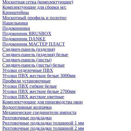
Москитная сетка (комплектующие)
Комплектующие для сборки м/с
Кронштейны
Москитный профиль и полотно
Нащельники
Подоконники
Подоконник BRUSBOX
Подоконник DANKE
Подоконник МАСТЕР ПЛАСТ
Сэндвич-панель (изделия)
Сэндвич-панель (изделия) белые
Сэндвич-панель (листы)
Сэндвич-панель (листы) белые
Уголки отделочные ПВХ
Уголки ПВХ жесткие белые 3000мм
Профили установочные
Уголки ПВХ гибкие белые
Уголки ПВХ жесткие белые 2700мм
Уголки ПВХ жесткие цветные
Комплектующие для производства окон
Водоотливные колпачки
Механические соединители импоста
Рихтовочные подкладки
Рихтовочные подкладки толщиной 1 мм
Рихтовочные подкладки толщиной 2 мм