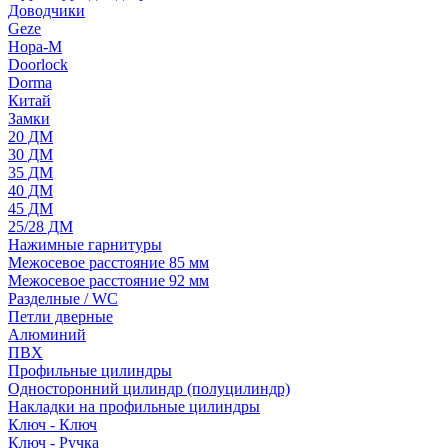
Доводчики
Geze
Нора-М
Doorlock
Dorma
Китай
Замки
20 ДМ
30 ДМ
35 ДМ
40 ДМ
45 ДМ
25/28 ДМ
Нажимные гарнитуры
Межосевое расстояние 85 мм
Межосевое расстояние 92 мм
Разделные / WC
Петли дверные
Алюминий
ПВХ
Профильные цилиндры
Односторонний цилиндр (полуцилиндр)
Накладки на профильные цилиндры
Ключ - Ключ
Ключ - Ручка