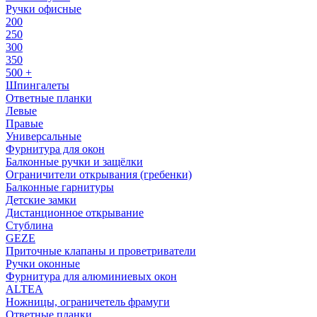
Ручки офисные
200
250
300
350
500 +
Шпингалеты
Ответные планки
Левые
Правые
Универсальные
Фурнитура для окон
Балконные ручки и защёлки
Ограничители открывания (гребенки)
Балконные гарнитуры
Детские замки
Дистанционное открывание
Стублина
GEZE
Приточные клапаны и проветриватели
Ручки оконные
Фурнитура для алюминиевых окон
ALTEA
Ножницы, ограничетель фрамуги
Ответные планки