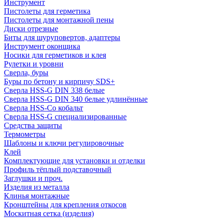
Инструмент
Пистолеты для герметика
Пистолеты для монтажной пены
Диски отрезные
Биты для шуруповертов, адаптеры
Инструмент оконщика
Носики для герметиков и клея
Рулетки и уровни
Сверла, буры
Буры по бетону и кирпичу SDS+
Сверла HSS-G DIN 338 белые
Сверла HSS-G DIN 340 белые удлинённые
Сверла HSS-Co кобальт
Сверла HSS-G специализированные
Средства защиты
Термометры
Шаблоны и ключи регулировочные
Клей
Комплектующие для установки и отделки
Профиль тёплый подставочный
Заглушки и проч.
Изделия из металла
Клинья монтажные
Кронштейны для крепления откосов
Москитная сетка (изделия)