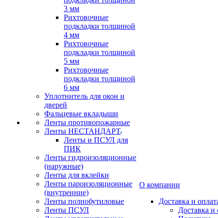
3 мм
Рихтовочные
подкладки толщиной
4 мм
Рихтовочные
подкладки толщиной
5 мм
Рихтовочные
подкладки толщиной
6 мм
Уплотнитель для окон и
дверей
Фальцевые вкладыши
Ленты противопожарные
Ленты НЕСТАНДАРТ
Ленты и ПСУЛ для
ПИК
Ленты гидроизоляционные
(наружные)
Ленты для вклейки
Ленты пароизоляционные
О компании
(внутренние)
Ленты полнобутиловые
Доставка и оплат
Ленты ПСУЛ
Доставка и 