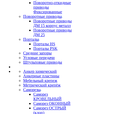
Поворотно-откидные
приводы
Фиксированные
Поворотные приводы
Поворотные приводы
ДМ 15 корпус металл
Поворотные приводы
ДМ 25
Порталы
Порталы HS
Порталы PSK
Средние запоры
Угловые передачи
Штульповые приводы
Анкер химический
Анкерные пластины
Мебельный крепеж
Метрический крепёж
Саморезы
Саморез
КРОВЕЛЬНЫЙ
Саморез ОКОННЫЙ
Саморез ОСТРЫЙ
(клоп)