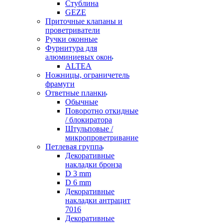
Стублина
GEZE
Приточные клапаны и
проветриватели
Ручки оконные
Фурнитура для
алюминиевых окон
ALTEA
Ножницы, ограничетель
фрамуги
Ответные планки
Обычные
Поворотно откидные
/ блокиратора
Штульповые /
микропроветривание
Петлевая группа
Декоративные
накладки бронза
D 3 mm
D 6 mm
Декоративные
накладки антрацит
7016
Декоративные