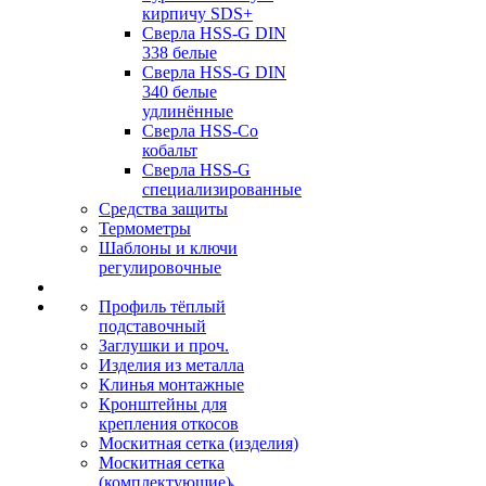
кирпичу SDS+
Сверла HSS-G DIN
338 белые
Сверла HSS-G DIN
340 белые
удлинённые
Сверла HSS-Co
кобальт
Сверла HSS-G
специализированные
Средства защиты
Термометры
Шаблоны и ключи
регулировочные
Профиль тёплый
подставочный
Заглушки и проч.
Изделия из металла
Клинья монтажные
Кронштейны для
крепления откосов
Москитная сетка (изделия)
Москитная сетка
(комплектующие)