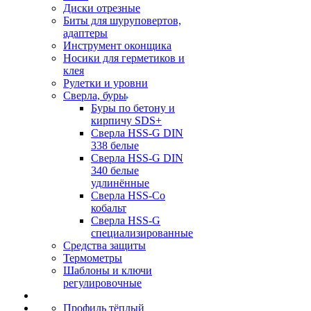
Диски отрезные
Биты для шуруповертов,
адаптеры
Инструмент оконщика
Носики для герметиков и
клея
Рулетки и уровни
Сверла, буры
Буры по бетону и
кирпичу SDS+
Сверла HSS-G DIN
338 белые
Сверла HSS-G DIN
340 белые
удлинённые
Сверла HSS-Co
кобальт
Сверла HSS-G
специализированные
Средства защиты
Термометры
Шаблоны и ключи
регулировочные
Профиль тёплый