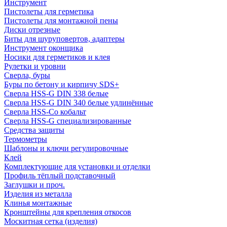
Инструмент
Пистолеты для герметика
Пистолеты для монтажной пены
Диски отрезные
Биты для шуруповертов, адаптеры
Инструмент оконщика
Носики для герметиков и клея
Рулетки и уровни
Сверла, буры
Буры по бетону и кирпичу SDS+
Сверла HSS-G DIN 338 белые
Сверла HSS-G DIN 340 белые удлинённые
Сверла HSS-Co кобальт
Сверла HSS-G специализированные
Средства защиты
Термометры
Шаблоны и ключи регулировочные
Клей
Комплектующие для установки и отделки
Профиль тёплый подставочный
Заглушки и проч.
Изделия из металла
Клинья монтажные
Кронштейны для крепления откосов
Москитная сетка (изделия)