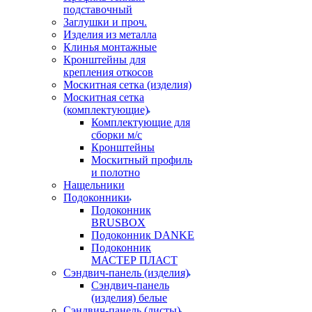
подставочный
Заглушки и проч.
Изделия из металла
Клинья монтажные
Кронштейны для
крепления откосов
Москитная сетка (изделия)
Москитная сетка
(комплектующие)
Комплектующие для
сборки м/с
Кронштейны
Москитный профиль
и полотно
Нащельники
Подоконники
Подоконник
BRUSBOX
Подоконник DANKE
Подоконник
МАСТЕР ПЛАСТ
Сэндвич-панель (изделия)
Сэндвич-панель
(изделия) белые
Сэндвич-панель (листы)