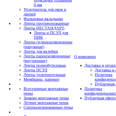
подкладки толщиной
6 мм
Уплотнитель для окон и
дверей
Фальцевые вкладыши
Ленты противопожарные
Ленты НЕСТАНДАРТ
Ленты и ПСУЛ для
ПИК
Ленты гидроизоляционные
(наружные)
Ленты для вклейки
Ленты пароизоляционные
О компании
(внутренние)
Ленты полнобутиловые
Доставка и оплат
Ленты ПСУЛ
Доставка и 
Ленты уплотнительные
Политика
Мембраны, паронит
конфиденци
Публичная 
Всесезонные монтажные
Политика
пены
конфиденциальн
Зимние монтажные пены
Публичная оферт
Летние монтажные пены
Специализированные пены