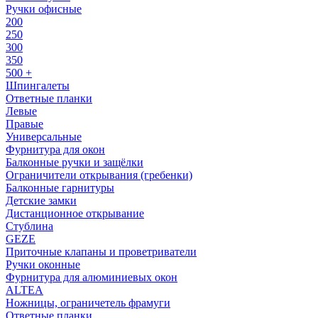
Ручки офисные
200
250
300
350
500 +
Шпингалеты
Ответные планки
Левые
Правые
Универсальные
Фурнитура для окон
Балконные ручки и защёлки
Ограничители открывания (гребенки)
Балконные гарнитуры
Детские замки
Дистанционное открывание
Стублина
GEZE
Приточные клапаны и проветриватели
Ручки оконные
Фурнитура для алюминиевых окон
ALTEA
Ножницы, ограничетель фрамуги
Ответные планки