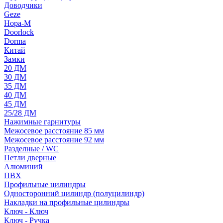
Доводчики
Geze
Нора-М
Doorlock
Dorma
Китай
Замки
20 ДМ
30 ДМ
35 ДМ
40 ДМ
45 ДМ
25/28 ДМ
Нажимные гарнитуры
Межосевое расстояние 85 мм
Межосевое расстояние 92 мм
Разделные / WC
Петли дверные
Алюминий
ПВХ
Профильные цилиндры
Односторонний цилиндр (полуцилиндр)
Накладки на профильные цилиндры
Ключ - Ключ
Ключ - Ручка