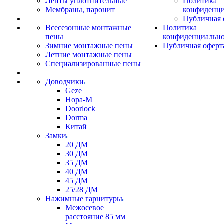
Ленты уплотнительные
Политика
Мембраны, паронит
конфиденци
Публичная 
Всесезонные монтажные
Политика
пены
конфиденциальн
Зимние монтажные пены
Публичная оферт
Летние монтажные пены
Специализированные пены
Доводчики
Geze
Нора-М
Doorlock
Dorma
Китай
Замки
20 ДМ
30 ДМ
35 ДМ
40 ДМ
45 ДМ
25/28 ДМ
Нажимные гарнитуры
Межосевое
расстояние 85 мм