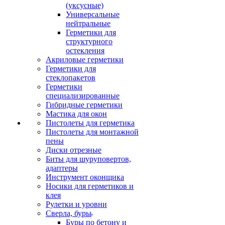
(уксусные)
Универсальные
нейтральные
Герметики для
структурного
остекления
Акриловые герметики
Герметики для
стеклопакетов
Герметики
специализированные
Гибридные герметики
Мастика для окон
Пистолеты для герметика
Пистолеты для монтажной
пены
Диски отрезные
Биты для шуруповертов,
адаптеры
Инструмент оконщика
Носики для герметиков и
клея
Рулетки и уровни
Сверла, буры
Буры по бетону и