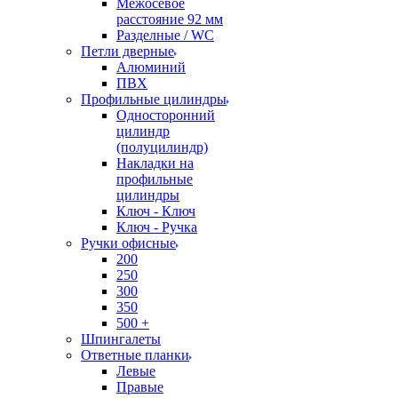
Межосевое
расстояние 92 мм
Разделные / WC
Петли дверные
Алюминий
ПВХ
Профильные цилиндры
Односторонний
цилиндр
(полуцилиндр)
Накладки на
профильные
цилиндры
Ключ - Ключ
Ключ - Ручка
Ручки офисные
200
250
300
350
500 +
Шпингалеты
Ответные планки
Левые
Правые