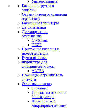
Универсальные
Балконные ручки и
защёлки
Ограничители открывания
(гребенки)
Балконные гарнитуры
Детские замки
Дистанционное
открывание
Стублина
GEZE
Приточные клапаны и
проветриватели
Ручки оконные
Фурнитура для
алюминиевых окон
ALTEA
Ножницы, ограничетель
фрамуги
Ответные планки
Обычные
Поворотно откидные
/ блокиратора
Штульповые /
микропроветривание