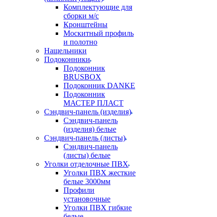
Комплектующие для
сборки м/с
Кронштейны
Москитный профиль
и полотно
Нащельники
Подоконники
Подоконник
BRUSBOX
Подоконник DANKE
Подоконник
МАСТЕР ПЛАСТ
Сэндвич-панель (изделия)
Сэндвич-панель
(изделия) белые
Сэндвич-панель (листы)
Сэндвич-панель
(листы) белые
Уголки отделочные ПВХ
Уголки ПВХ жесткие
белые 3000мм
Профили
установочные
Уголки ПВХ гибкие
белые