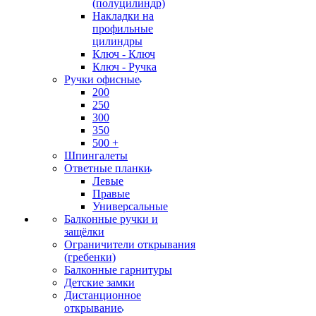
(полуцилиндр)
Накладки на
профильные
цилиндры
Ключ - Ключ
Ключ - Ручка
Ручки офисные
200
250
300
350
500 +
Шпингалеты
Ответные планки
Левые
Правые
Универсальные
Балконные ручки и
защёлки
Ограничители открывания
(гребенки)
Балконные гарнитуры
Детские замки
Дистанционное
открывание