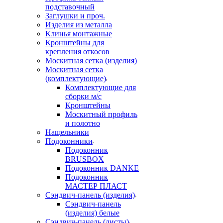
подставочный
Заглушки и проч.
Изделия из металла
Клинья монтажные
Кронштейны для
крепления откосов
Москитная сетка (изделия)
Москитная сетка
(комплектующие)
Комплектующие для
сборки м/с
Кронштейны
Москитный профиль
и полотно
Нащельники
Подоконники
Подоконник
BRUSBOX
Подоконник DANKE
Подоконник
МАСТЕР ПЛАСТ
Сэндвич-панель (изделия)
Сэндвич-панель
(изделия) белые
Сэндвич-панель (листы)