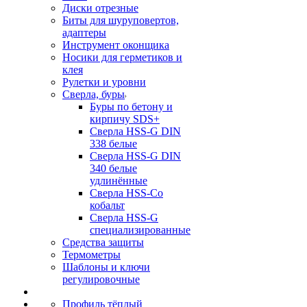
Диски отрезные
Биты для шуруповертов,
адаптеры
Инструмент оконщика
Носики для герметиков и
клея
Рулетки и уровни
Сверла, буры
Буры по бетону и
кирпичу SDS+
Сверла HSS-G DIN
338 белые
Сверла HSS-G DIN
340 белые
удлинённые
Сверла HSS-Co
кобальт
Сверла HSS-G
специализированные
Средства защиты
Термометры
Шаблоны и ключи
регулировочные
Профиль тёплый