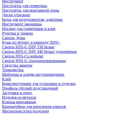
Инструмент
Пистолеты для герметика
Пистолеты для монтажной пены
Диски отрезные
Биты для шуруповертов, адаптеры
Инструмент оконщика
Носики для герметиков и клея
Рулетки и уровни
Сверла, буры
Буры по бетону и кирпичу SDS+
Сверла HSS-G DIN 338 белые
Сверла HSS-G DIN 340 белые удлинённые
Сверла HSS-Co кобальт
Сверла HSS-G специализированные
Средства защиты
Термометры
Шаблоны и ключи регулировочные
Клей
Комплектующие для установки и отделки
Профиль тёплый подставочный
Заглушки и проч.
Изделия из металла
Клинья монтажные
Кронштейны для крепления откосов
Москитная сетка (изделия)