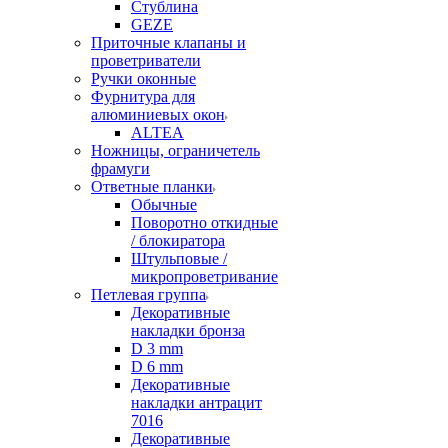
Стублина
GEZE
Приточные клапаны и
проветриватели
Ручки оконные
Фурнитура для
алюминиевых окон
ALTEA
Ножницы, ограничетель
фрамуги
Ответные планки
Обычные
Поворотно откидные
/ блокиратора
Штульповые /
микропроветривание
Петлевая группа
Декоративные
накладки бронза
D 3 mm
D 6 mm
Декоративные
накладки антрацит
7016
Декоративные