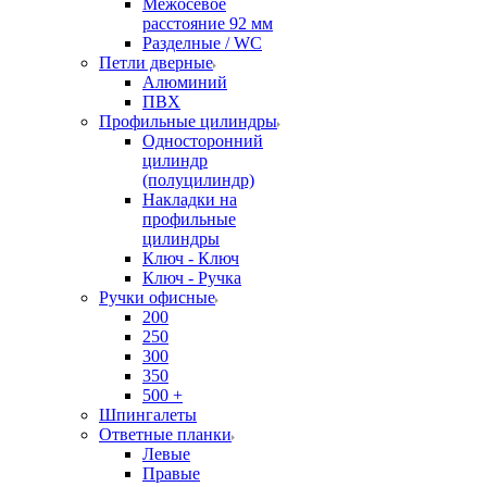
Межосевое
расстояние 92 мм
Разделные / WC
Петли дверные
Алюминий
ПВХ
Профильные цилиндры
Односторонний
цилиндр
(полуцилиндр)
Накладки на
профильные
цилиндры
Ключ - Ключ
Ключ - Ручка
Ручки офисные
200
250
300
350
500 +
Шпингалеты
Ответные планки
Левые
Правые