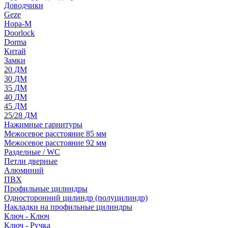
Доводчики
Geze
Нора-М
Doorlock
Dorma
Китай
Замки
20 ДМ
30 ДМ
35 ДМ
40 ДМ
45 ДМ
25/28 ДМ
Нажимные гарнитуры
Межосевое расстояние 85 мм
Межосевое расстояние 92 мм
Разделные / WC
Петли дверные
Алюминий
ПВХ
Профильные цилиндры
Односторонний цилиндр (полуцилиндр)
Накладки на профильные цилиндры
Ключ - Ключ
Ключ - Ручка