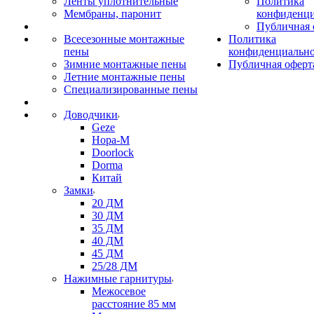
Ленты уплотнительные
Политика
Мембраны, паронит
конфиденци
Публичная 
Всесезонные монтажные
Политика
пены
конфиденциальн
Зимние монтажные пены
Публичная оферт
Летние монтажные пены
Специализированные пены
Доводчики
Geze
Нора-М
Doorlock
Dorma
Китай
Замки
20 ДМ
30 ДМ
35 ДМ
40 ДМ
45 ДМ
25/28 ДМ
Нажимные гарнитуры
Межосевое
расстояние 85 мм