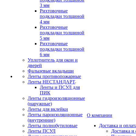
3 мм
Рихтовочные
подкладки толщиной
4 мм
Рихтовочные
подкладки толщиной
5 мм
Рихтовочные
подкладки толщиной
6 мм
Уплотнитель для окон и
дверей
Фальцевые вкладыши
Ленты противопожарные
Ленты НЕСТАНДАРТ
Ленты и ПСУЛ для
ПИК
Ленты гидроизоляционные
(наружные)
Ленты для вклейки
Ленты пароизоляционные
О компании
(внутренние)
Ленты полнобутиловые
Доставка и оплат
Ленты ПСУЛ
Доставка и 