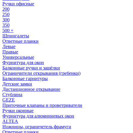
Ручки офисные
200
250
300
350
500 +
Шпингалеты
Ответные планки
Левые
Правые
Универсальные
Фурнитура для окон
Балконные ручки и защёлки
Ограничители открывания (гребенки)
Балконные гарнитуры
Детские замки
Дистанционное открывание
Стублина
GEZE
Приточные клапаны и проветриватели
Ручки оконные
Фурнитура для алюминиевых окон
ALTEA
Ножницы, ограничетель фрамуги
Ответные планки