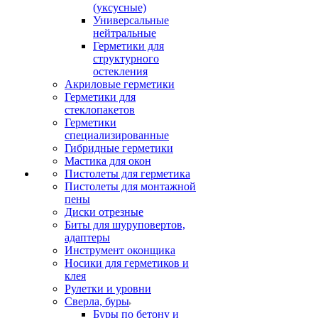
(уксусные)
Универсальные
нейтральные
Герметики для
структурного
остекления
Акриловые герметики
Герметики для
стеклопакетов
Герметики
специализированные
Гибридные герметики
Мастика для окон
Пистолеты для герметика
Пистолеты для монтажной
пены
Диски отрезные
Биты для шуруповертов,
адаптеры
Инструмент оконщика
Носики для герметиков и
клея
Рулетки и уровни
Сверла, буры
Буры по бетону и