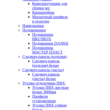
Комплектующие для
сборки м/с
Кронштейны
Москитный профиль
и полотно
Нащельники
Подоконники
Подоконник
BRUSBOX
Подоконник DANKE
Подоконник
МАСТЕР ПЛАСТ
Сэндвич-панель (изделия)
Сэндвич-панель
(изделия) белые
Сэндвич-панель (листы)
Сэндвич-панель
(листы) белые
Уголки отделочные ПВХ
Уголки ПВХ жесткие
белые 3000мм
Профили
установочные
Уголки ПВХ гибкие
белые