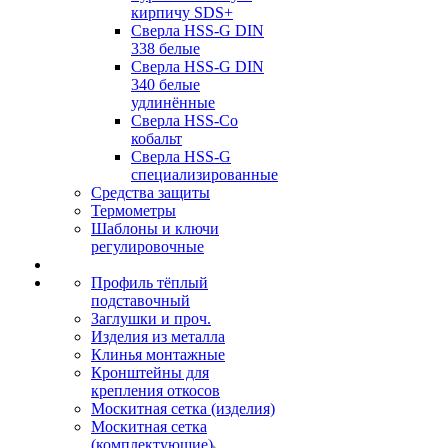
кирпичу SDS+
Сверла HSS-G DIN
338 белые
Сверла HSS-G DIN
340 белые
удлинённые
Сверла HSS-Co
кобальт
Сверла HSS-G
специализированные
Средства защиты
Термометры
Шаблоны и ключи
регулировочные
Профиль тёплый
подставочный
Заглушки и проч.
Изделия из металла
Клинья монтажные
Кронштейны для
крепления откосов
Москитная сетка (изделия)
Москитная сетка
(комплектующие)