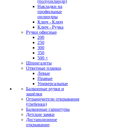
(полуцилиндр)
Накладки на
профильные
цилиндры
Ключ - Ключ
Ключ - Ручка
Ручки офисные
200
250
300
350
500 +
Шпингалеты
Ответные планки
Левые
Правые
Универсальные
Балконные ручки и
защёлки
Ограничители открывания
(гребенки)
Балконные гарнитуры
Детские замки
Дистанционное
открывание