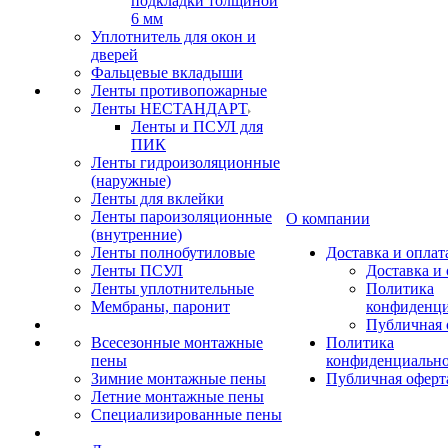
подкладки толщиной
6 мм
Уплотнитель для окон и
дверей
Фальцевые вкладыши
Ленты противопожарные
Ленты НЕСТАНДАРТ
Ленты и ПСУЛ для
ПИК
Ленты гидроизоляционные
(наружные)
Ленты для вклейки
Ленты пароизоляционные
О компании
(внутренние)
Ленты полнобутиловые
Доставка и оплат
Ленты ПСУЛ
Доставка и 
Ленты уплотнительные
Политика
Мембраны, паронит
конфиденци
Публичная 
Всесезонные монтажные
Политика
пены
конфиденциальн
Зимние монтажные пены
Публичная оферт
Летние монтажные пены
Специализированные пены