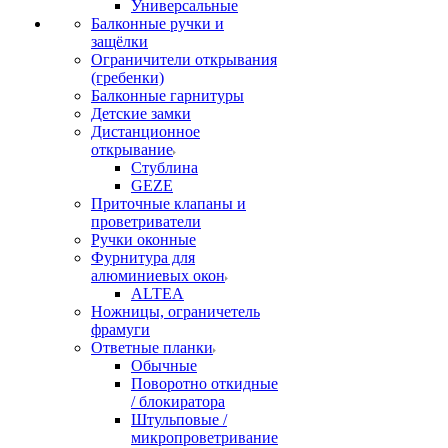
Универсальные
Балконные ручки и
защёлки
Ограничители открывания
(гребенки)
Балконные гарнитуры
Детские замки
Дистанционное
открывание
Стублина
GEZE
Приточные клапаны и
проветриватели
Ручки оконные
Фурнитура для
алюминиевых окон
ALTEA
Ножницы, ограничетель
фрамуги
Ответные планки
Обычные
Поворотно откидные
/ блокиратора
Штульповые /
микропроветривание