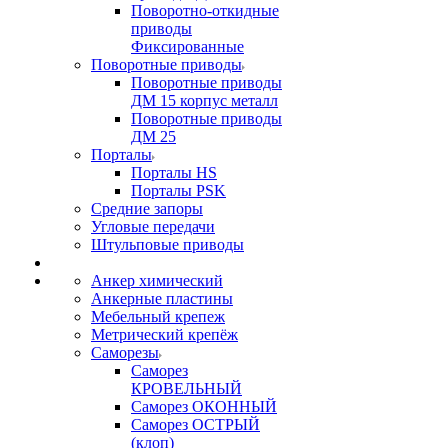
Поворотно-откидные
приводы
Фиксированные
Поворотные приводы
Поворотные приводы
ДМ 15 корпус металл
Поворотные приводы
ДМ 25
Порталы
Порталы HS
Порталы PSK
Средние запоры
Угловые передачи
Штульповые приводы
Анкер химический
Анкерные пластины
Мебельный крепеж
Метрический крепёж
Саморезы
Саморез
КРОВЕЛЬНЫЙ
Саморез ОКОННЫЙ
Саморез ОСТРЫЙ
(клоп)