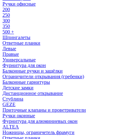
Ручки офисные
200
250
300
350
500 +
Шпингалеты
Ответные планки
Левые
Правые
Универсальные
Фурнитура для окон
Балконные ручки и защёлки
Ограничители открывания (гребенки)
Балконные гарнитуры
Детские замки
Дистанционное открывание
Стублина
GEZE
Приточные клапаны и проветриватели
Ручки оконные
Фурнитура для алюминиевых окон
ALTEA
Ножницы, ограничетель фрамуги
Ответные планки