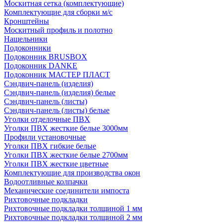
Москитная сетка (комплектующие)
Комплектующие для сборки м/с
Кронштейны
Москитный профиль и полотно
Нащельники
Подоконники
Подоконник BRUSBOX
Подоконник DANKE
Подоконник МАСТЕР ПЛАСТ
Сэндвич-панель (изделия)
Сэндвич-панель (изделия) белые
Сэндвич-панель (листы)
Сэндвич-панель (листы) белые
Уголки отделочные ПВХ
Уголки ПВХ жесткие белые 3000мм
Профили установочные
Уголки ПВХ гибкие белые
Уголки ПВХ жесткие белые 2700мм
Уголки ПВХ жесткие цветные
Комплектующие для производства окон
Водоотливные колпачки
Механические соединители импоста
Рихтовочные подкладки
Рихтовочные подкладки толщиной 1 мм
Рихтовочные подкладки толщиной 2 мм