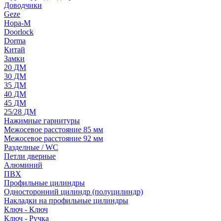
Доводчики
Geze
Нора-М
Doorlock
Dorma
Китай
Замки
20 ДМ
30 ДМ
35 ДМ
40 ДМ
45 ДМ
25/28 ДМ
Нажимные гарнитуры
Межосевое расстояние 85 мм
Межосевое расстояние 92 мм
Разделные / WC
Петли дверные
Алюминий
ПВХ
Профильные цилиндры
Односторонний цилиндр (полуцилиндр)
Накладки на профильные цилиндры
Ключ - Ключ
Ключ - Ручка