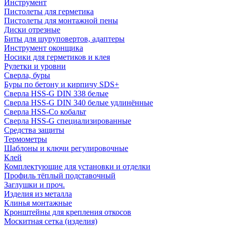
Инструмент
Пистолеты для герметика
Пистолеты для монтажной пены
Диски отрезные
Биты для шуруповертов, адаптеры
Инструмент оконщика
Носики для герметиков и клея
Рулетки и уровни
Сверла, буры
Буры по бетону и кирпичу SDS+
Сверла HSS-G DIN 338 белые
Сверла HSS-G DIN 340 белые удлинённые
Сверла HSS-Co кобальт
Сверла HSS-G специализированные
Средства защиты
Термометры
Шаблоны и ключи регулировочные
Клей
Комплектующие для установки и отделки
Профиль тёплый подставочный
Заглушки и проч.
Изделия из металла
Клинья монтажные
Кронштейны для крепления откосов
Москитная сетка (изделия)