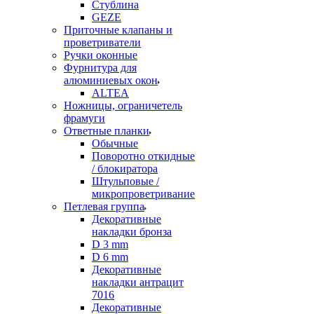
Стублина
GEZE
Приточные клапаны и
проветриватели
Ручки оконные
Фурнитура для
алюминиевых окон
ALTEA
Ножницы, ограничетель
фрамуги
Ответные планки
Обычные
Поворотно откидные
/ блокиратора
Штульповые /
микропроветривание
Петлевая группа
Декоративные
накладки бронза
D 3 mm
D 6 mm
Декоративные
накладки антрацит
7016
Декоративные