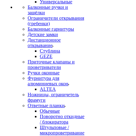
Универсальные
Балконные ручки и
защёлки
Ограничители открывания
(гребенки)
Балконные гарнитуры
Детские замки
Дистанционное
открывание
Стублина
GEZE
Приточные клапаны и
проветриватели
Ручки оконные
Фурнитура для
алюминиевых окон
ALTEA
Ножницы, ограничетель
фрамуги
Ответные планки
Обычные
Поворотно откидные
/ блокиратора
Штульповые /
микропроветривание