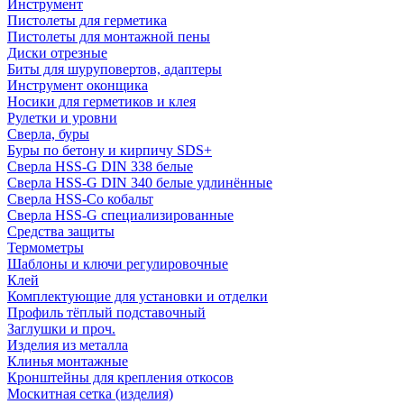
Инструмент
Пистолеты для герметика
Пистолеты для монтажной пены
Диски отрезные
Биты для шуруповертов, адаптеры
Инструмент оконщика
Носики для герметиков и клея
Рулетки и уровни
Сверла, буры
Буры по бетону и кирпичу SDS+
Сверла HSS-G DIN 338 белые
Сверла HSS-G DIN 340 белые удлинённые
Сверла HSS-Co кобальт
Сверла HSS-G специализированные
Средства защиты
Термометры
Шаблоны и ключи регулировочные
Клей
Комплектующие для установки и отделки
Профиль тёплый подставочный
Заглушки и проч.
Изделия из металла
Клинья монтажные
Кронштейны для крепления откосов
Москитная сетка (изделия)