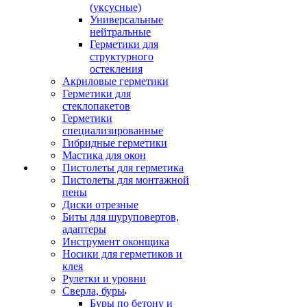
(уксусные)
Универсальные
нейтральные
Герметики для
структурного
остекления
Акриловые герметики
Герметики для
стеклопакетов
Герметики
специализированные
Гибридные герметики
Мастика для окон
Пистолеты для герметика
Пистолеты для монтажной
пены
Диски отрезные
Биты для шуруповертов,
адаптеры
Инструмент оконщика
Носики для герметиков и
клея
Рулетки и уровни
Сверла, буры
Буры по бетону и