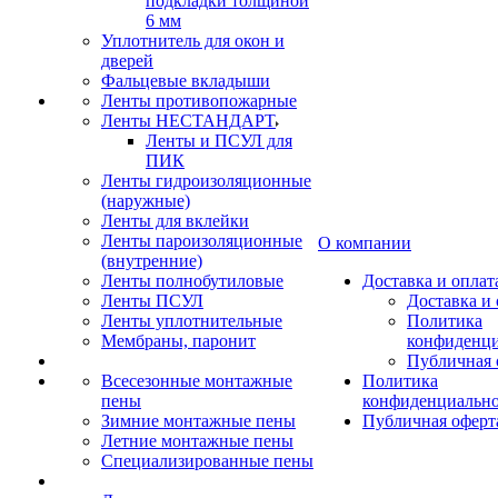
подкладки толщиной
6 мм
Уплотнитель для окон и
дверей
Фальцевые вкладыши
Ленты противопожарные
Ленты НЕСТАНДАРТ
Ленты и ПСУЛ для
ПИК
Ленты гидроизоляционные
(наружные)
Ленты для вклейки
Ленты пароизоляционные
О компании
(внутренние)
Ленты полнобутиловые
Доставка и оплат
Ленты ПСУЛ
Доставка и 
Ленты уплотнительные
Политика
Мембраны, паронит
конфиденци
Публичная 
Всесезонные монтажные
Политика
пены
конфиденциальн
Зимние монтажные пены
Публичная оферт
Летние монтажные пены
Специализированные пены