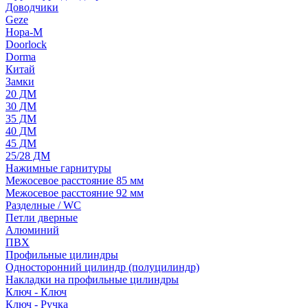
Доводчики
Geze
Нора-М
Doorlock
Dorma
Китай
Замки
20 ДМ
30 ДМ
35 ДМ
40 ДМ
45 ДМ
25/28 ДМ
Нажимные гарнитуры
Межосевое расстояние 85 мм
Межосевое расстояние 92 мм
Разделные / WC
Петли дверные
Алюминий
ПВХ
Профильные цилиндры
Односторонний цилиндр (полуцилиндр)
Накладки на профильные цилиндры
Ключ - Ключ
Ключ - Ручка