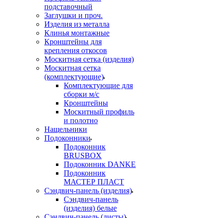
подставочный
Заглушки и проч.
Изделия из металла
Клинья монтажные
Кронштейны для
крепления откосов
Москитная сетка (изделия)
Москитная сетка
(комплектующие)
Комплектующие для
сборки м/с
Кронштейны
Москитный профиль
и полотно
Нащельники
Подоконники
Подоконник
BRUSBOX
Подоконник DANKE
Подоконник
МАСТЕР ПЛАСТ
Сэндвич-панель (изделия)
Сэндвич-панель
(изделия) белые
Сэндвич-панель (листы)