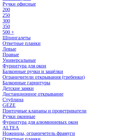
Ручки офисные
200
250
300
350
500 +
Шпингалеты
Ответные планки
Левые
Правые
Универсальные
Фурнитура для окон
Балконные ручки и защёлки
Ограничители открывания (гребенки)
Балконные гарнитуры
Детские замки
Дистанционное открывание
Стублина
GEZE
Приточные клапаны и проветриватели
Ручки оконные
Фурнитура для алюминиевых окон
ALTEA
Ножницы, ограничетель фрамуги
Ответные планки