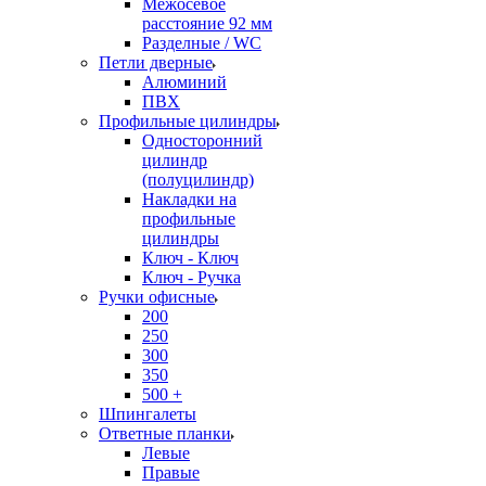
Межосевое
расстояние 92 мм
Разделные / WC
Петли дверные
Алюминий
ПВХ
Профильные цилиндры
Односторонний
цилиндр
(полуцилиндр)
Накладки на
профильные
цилиндры
Ключ - Ключ
Ключ - Ручка
Ручки офисные
200
250
300
350
500 +
Шпингалеты
Ответные планки
Левые
Правые