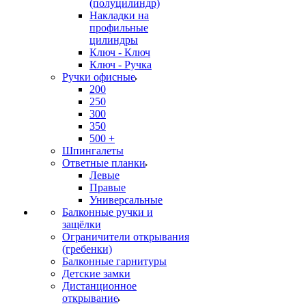
(полуцилиндр)
Накладки на
профильные
цилиндры
Ключ - Ключ
Ключ - Ручка
Ручки офисные
200
250
300
350
500 +
Шпингалеты
Ответные планки
Левые
Правые
Универсальные
Балконные ручки и
защёлки
Ограничители открывания
(гребенки)
Балконные гарнитуры
Детские замки
Дистанционное
открывание