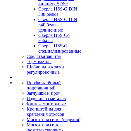
кирпичу SDS+
Сверла HSS-G DIN
338 белые
Сверла HSS-G DIN
340 белые
удлинённые
Сверла HSS-Co
кобальт
Сверла HSS-G
специализированные
Средства защиты
Термометры
Шаблоны и ключи
регулировочные
Профиль тёплый
подставочный
Заглушки и проч.
Изделия из металла
Клинья монтажные
Кронштейны для
крепления откосов
Москитная сетка (изделия)
Москитная сетка
(комплектующие)