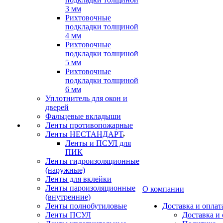
3 мм
Рихтовочные
подкладки толщиной
4 мм
Рихтовочные
подкладки толщиной
5 мм
Рихтовочные
подкладки толщиной
6 мм
Уплотнитель для окон и
дверей
Фальцевые вкладыши
Ленты противопожарные
Ленты НЕСТАНДАРТ
Ленты и ПСУЛ для
ПИК
Ленты гидроизоляционные
(наружные)
Ленты для вклейки
Ленты пароизоляционные
О компании
(внутренние)
Ленты полнобутиловые
Доставка и оплат
Ленты ПСУЛ
Доставка и 