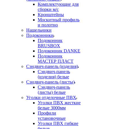
Комплектующие для
сборки м/с
Кронштейны
Москитный профиль
и полотно
Нащельники
Подоконники
Подоконник
BRUSBOX
Подоконник DANKE
Подоконник
МАСТЕР ПЛАСТ
Сэндвич-панель (изделия)
Сэндвич-панель
(изделия) белые
Сэндвич-панель (листы)
Сэндвич-панель
(листы) белые
Уголки отделочные ПВХ
Уголки ПВХ жесткие
белые 3000мм
Профили
установочные
Уголки ПВХ гибкие
белые