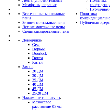
Ленты уплотнительные
Политика
Мембраны, паронит
конфиденци
Публичная 
Всесезонные монтажные
Политика
пены
конфиденциальн
Зимние монтажные пены
Публичная оферт
Летние монтажные пены
Специализированные пены
Доводчики
Geze
Нора-М
Doorlock
Dorma
Китай
Замки
20 ДМ
30 ДМ
35 ДМ
40 ДМ
45 ДМ
25/28 ДМ
Нажимные гарнитуры
Межосевое
расстояние 85 мм