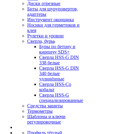
Диски отрезные
Биты для шуруповертов,
адаптеры
Инструмент оконщика
Носики для герметиков и
клея
Рулетки и уровни
Сверла, буры
Буры по бетону и
кирпичу SDS+
Сверла HSS-G DIN
338 белые
Сверла HSS-G DIN
340 белые
удлинённые
Сверла HSS-Co
кобальт
Сверла HSS-G
специализированные
Средства защиты
Термометры
Шаблоны и ключи
регулировочные
Профиль тёплый