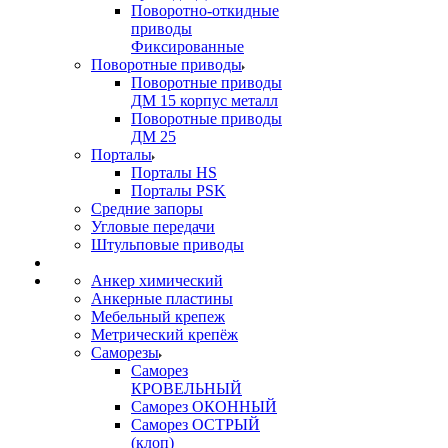
Поворотно-откидные
приводы
Фиксированные
Поворотные приводы
Поворотные приводы
ДМ 15 корпус металл
Поворотные приводы
ДМ 25
Порталы
Порталы HS
Порталы PSK
Средние запоры
Угловые передачи
Штульповые приводы
Анкер химический
Анкерные пластины
Мебельный крепеж
Метрический крепёж
Саморезы
Саморез
КРОВЕЛЬНЫЙ
Саморез ОКОННЫЙ
Саморез ОСТРЫЙ
(клоп)