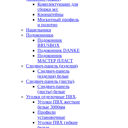
Комплектующие для
сборки м/с
Кронштейны
Москитный профиль
и полотно
Нащельники
Подоконники
Подоконник
BRUSBOX
Подоконник DANKE
Подоконник
МАСТЕР ПЛАСТ
Сэндвич-панель (изделия)
Сэндвич-панель
(изделия) белые
Сэндвич-панель (листы)
Сэндвич-панель
(листы) белые
Уголки отделочные ПВХ
Уголки ПВХ жесткие
белые 3000мм
Профили
установочные
Уголки ПВХ гибкие
белые