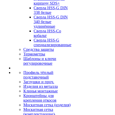
кирпичу SDS+
Сверла HSS-G DIN
338 белые
Сверла HSS-G DIN
340 белые
удлинённые
Сверла HSS-Co
кобальт
Сверла HSS-G
специализированные
Средства защиты
Термометры
Шаблоны и ключи
регулировочные
Профиль тёплый
подставочный
Заглушки и проч.
Изделия из металла
Клинья монтажные
Кронштейны для
крепления откосов
Москитная сетка (изделия)
Москитная сетка
(комплектующие)