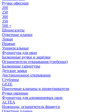
Ручки офисные
200
250
300
350
500 +
Шпингалеты
Ответные планки
Левые
Правые
Универсальные
Фурнитура для окон
Балконные ручки и защёлки
Ограничители открывания (гребенки)
Балконные гарнитуры
Детские замки
Дистанционное открывание
Стублина
GEZE
Приточные клапаны и проветриватели
Ручки оконные
Фурнитура для алюминиевых окон
ALTEA
Ножницы, ограничетель фрамуги
Ответные планки