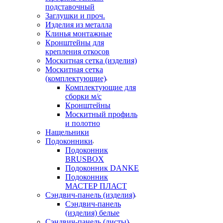
подставочный
Заглушки и проч.
Изделия из металла
Клинья монтажные
Кронштейны для
крепления откосов
Москитная сетка (изделия)
Москитная сетка
(комплектующие)
Комплектующие для
сборки м/с
Кронштейны
Москитный профиль
и полотно
Нащельники
Подоконники
Подоконник
BRUSBOX
Подоконник DANKE
Подоконник
МАСТЕР ПЛАСТ
Сэндвич-панель (изделия)
Сэндвич-панель
(изделия) белые
Сэндвич-панель (листы)