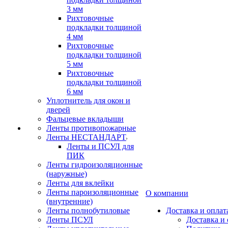
3 мм
Рихтовочные
подкладки толщиной
4 мм
Рихтовочные
подкладки толщиной
5 мм
Рихтовочные
подкладки толщиной
6 мм
Уплотнитель для окон и
дверей
Фальцевые вкладыши
Ленты противопожарные
Ленты НЕСТАНДАРТ
Ленты и ПСУЛ для
ПИК
Ленты гидроизоляционные
(наружные)
Ленты для вклейки
Ленты пароизоляционные
О компании
(внутренние)
Ленты полнобутиловые
Доставка и оплат
Ленты ПСУЛ
Доставка и 