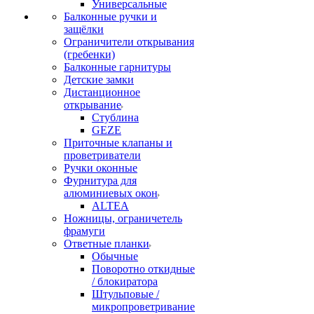
Универсальные
Балконные ручки и
защёлки
Ограничители открывания
(гребенки)
Балконные гарнитуры
Детские замки
Дистанционное
открывание
Стублина
GEZE
Приточные клапаны и
проветриватели
Ручки оконные
Фурнитура для
алюминиевых окон
ALTEA
Ножницы, ограничетель
фрамуги
Ответные планки
Обычные
Поворотно откидные
/ блокиратора
Штульповые /
микропроветривание