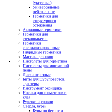
(уксусные)
Универсальные
нейтральные
Герметики для
структурного
остекления
Акриловые герметики
Герметики для
стеклопакетов
Герметики
специализированные
Гибридные герметики
Мастика для окон
Пистолеты для герметика
Пистолеты для монтажной
пены
Диски отрезные
Биты для шуруповертов,
адаптеры
Инструмент оконщика
Носики для герметиков и
клея
Рулетки и уровни
Сверла, буры
Буры по бетону и