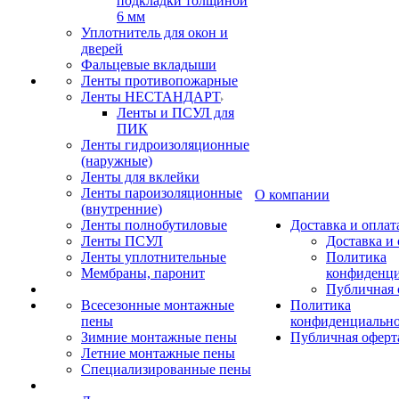
подкладки толщиной
6 мм
Уплотнитель для окон и
дверей
Фальцевые вкладыши
Ленты противопожарные
Ленты НЕСТАНДАРТ
Ленты и ПСУЛ для
ПИК
Ленты гидроизоляционные
(наружные)
Ленты для вклейки
Ленты пароизоляционные
О компании
(внутренние)
Ленты полнобутиловые
Доставка и оплат
Ленты ПСУЛ
Доставка и 
Ленты уплотнительные
Политика
Мембраны, паронит
конфиденци
Публичная 
Всесезонные монтажные
Политика
пены
конфиденциальн
Зимние монтажные пены
Публичная оферт
Летние монтажные пены
Специализированные пены