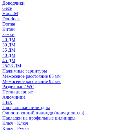
Доводчики
Geze
Нора-М
Doorlock
Dorma
Китай
Замки
20 ДМ
30 ДМ
35 ДМ
40 ДМ
45 ДМ
25/28 ДМ
Нажимные гарнитуры
Межосевое расстояние 85 мм
Межосевое расстояние 92 мм
Разделные / WC
Петли дверные
Алюминий
ПВХ
Профильные цилиндры
Односторонний цилиндр (полуцилиндр)
Накладки на профильные цилиндры
Ключ - Ключ
Ключ - Ручка