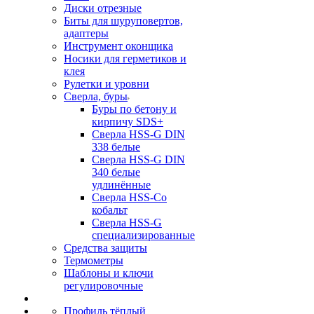
Диски отрезные
Биты для шуруповертов,
адаптеры
Инструмент оконщика
Носики для герметиков и
клея
Рулетки и уровни
Сверла, буры
Буры по бетону и
кирпичу SDS+
Сверла HSS-G DIN
338 белые
Сверла HSS-G DIN
340 белые
удлинённые
Сверла HSS-Co
кобальт
Сверла HSS-G
специализированные
Средства защиты
Термометры
Шаблоны и ключи
регулировочные
Профиль тёплый