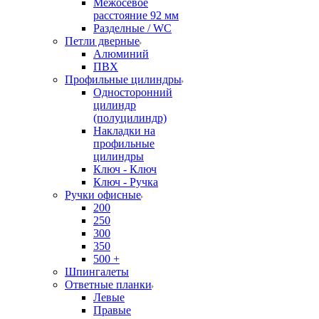
Межосевое
расстояние 92 мм
Разделные / WC
Петли дверные
Алюминий
ПВХ
Профильные цилиндры
Односторонний
цилиндр
(полуцилиндр)
Накладки на
профильные
цилиндры
Ключ - Ключ
Ключ - Ручка
Ручки офисные
200
250
300
350
500 +
Шпингалеты
Ответные планки
Левые
Правые