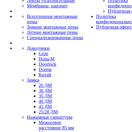
Ленты уплотнительные
Политика
Мембраны, паронит
конфиденци
Публичная 
Всесезонные монтажные
Политика
пены
конфиденциальн
Зимние монтажные пены
Публичная оферт
Летние монтажные пены
Специализированные пены
Доводчики
Geze
Нора-М
Doorlock
Dorma
Китай
Замки
20 ДМ
30 ДМ
35 ДМ
40 ДМ
45 ДМ
25/28 ДМ
Нажимные гарнитуры
Межосевое
расстояние 85 мм