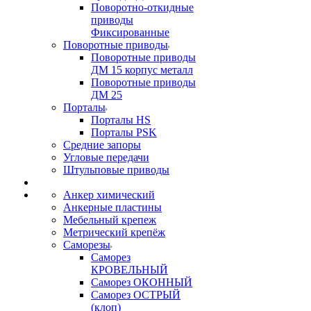
Поворотно-откидные
приводы
Фиксированные
Поворотные приводы
Поворотные приводы
ДМ 15 корпус металл
Поворотные приводы
ДМ 25
Порталы
Порталы HS
Порталы PSK
Средние запоры
Угловые передачи
Штульповые приводы
Анкер химический
Анкерные пластины
Мебельный крепеж
Метрический крепёж
Саморезы
Саморез
КРОВЕЛЬНЫЙ
Саморез ОКОННЫЙ
Саморез ОСТРЫЙ
(клоп)