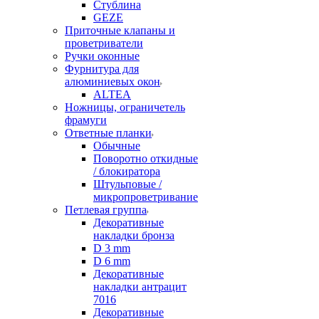
Стублина
GEZE
Приточные клапаны и
проветриватели
Ручки оконные
Фурнитура для
алюминиевых окон
ALTEA
Ножницы, ограничетель
фрамуги
Ответные планки
Обычные
Поворотно откидные
/ блокиратора
Штульповые /
микропроветривание
Петлевая группа
Декоративные
накладки бронза
D 3 mm
D 6 mm
Декоративные
накладки антрацит
7016
Декоративные