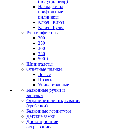
(полуцилиндр)
Накладки на
профильные
цилиндры
Ключ - Ключ
Ключ - Ручка
Ручки офисные
200
250
300
350
500 +
Шпингалеты
Ответные планки
Левые
Правые
Универсальные
Балконные ручки и
защёлки
Ограничители открывания
(гребенки)
Балконные гарнитуры
Детские замки
Дистанционное
открывание