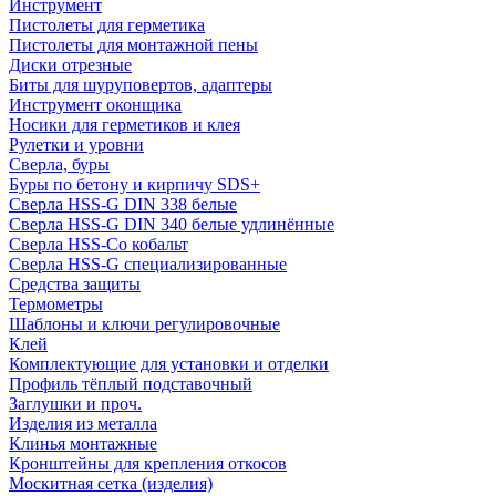
Инструмент
Пистолеты для герметика
Пистолеты для монтажной пены
Диски отрезные
Биты для шуруповертов, адаптеры
Инструмент оконщика
Носики для герметиков и клея
Рулетки и уровни
Сверла, буры
Буры по бетону и кирпичу SDS+
Сверла HSS-G DIN 338 белые
Сверла HSS-G DIN 340 белые удлинённые
Сверла HSS-Co кобальт
Сверла HSS-G специализированные
Средства защиты
Термометры
Шаблоны и ключи регулировочные
Клей
Комплектующие для установки и отделки
Профиль тёплый подставочный
Заглушки и проч.
Изделия из металла
Клинья монтажные
Кронштейны для крепления откосов
Москитная сетка (изделия)