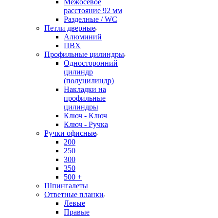
Межосевое
расстояние 92 мм
Разделные / WC
Петли дверные
Алюминий
ПВХ
Профильные цилиндры
Односторонний
цилиндр
(полуцилиндр)
Накладки на
профильные
цилиндры
Ключ - Ключ
Ключ - Ручка
Ручки офисные
200
250
300
350
500 +
Шпингалеты
Ответные планки
Левые
Правые