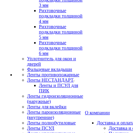
3 мм
Рихтовочные
подкладки толщиной
4 мм
Рихтовочные
подкладки толщиной
5 мм
Рихтовочные
подкладки толщиной
6 мм
Уплотнитель для окон и
дверей
Фальцевые вкладыши
Ленты противопожарные
Ленты НЕСТАНДАРТ
Ленты и ПСУЛ для
ПИК
Ленты гидроизоляционные
(наружные)
Ленты для вклейки
Ленты пароизоляционные
О компании
(внутренние)
Ленты полнобутиловые
Доставка и оплат
Ленты ПСУЛ
Доставка и 