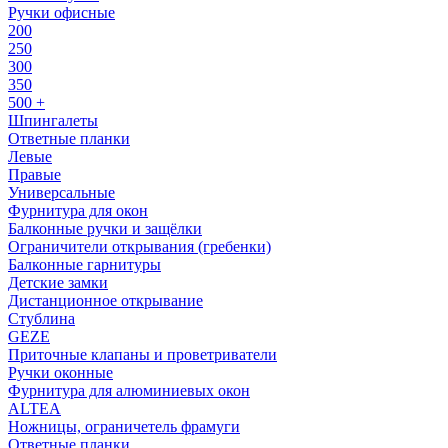
Ручки офисные
200
250
300
350
500 +
Шпингалеты
Ответные планки
Левые
Правые
Универсальные
Фурнитура для окон
Балконные ручки и защёлки
Ограничители открывания (гребенки)
Балконные гарнитуры
Детские замки
Дистанционное открывание
Стублина
GEZE
Приточные клапаны и проветриватели
Ручки оконные
Фурнитура для алюминиевых окон
ALTEA
Ножницы, ограничетель фрамуги
Ответные планки