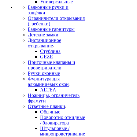
Универсальные
Балконные ручки и
защёлки
Ограничители открывания
(гребенки)
Балконные гарнитуры
Детские замки
Дистанционное
открывание
Стублина
GEZE
Приточные клапаны и
проветриватели
Ручки оконные
Фурнитура для
алюминиевых окон
ALTEA
Ножницы, ограничетель
фрамуги
Ответные планки
Обычные
Поворотно откидные
/ блокиратора
Штульповые /
микропроветривание