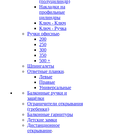
(полуцилиндр)
Накладки на
профильные
цилиндры
Ключ - Ключ
Ключ - Ручка
Ручки офисные
200
250
300
350
500 +
Шпингалеты
Ответные планки
Левые
Правые
Универсальные
Балконные ручки и
защёлки
Ограничители открывания
(гребенки)
Балконные гарнитуры
Детские замки
Дистанционное
открывание