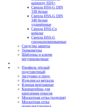
кирпичу SDS+
Сверла HSS-G DIN
338 белые
Сверла HSS-G DIN
340 белые
удлинённые
Сверла HSS-Co
кобальт
Сверла HSS-G
специализированные
Средства защиты
Термометры
Шаблоны и ключи
регулировочные
Профиль тёплый
подставочный
Заглушки и проч.
Изделия из металла
Клинья монтажные
Кронштейны для
крепления откосов
Москитная сетка (изделия)
Москитная сетка
(комплектующие)