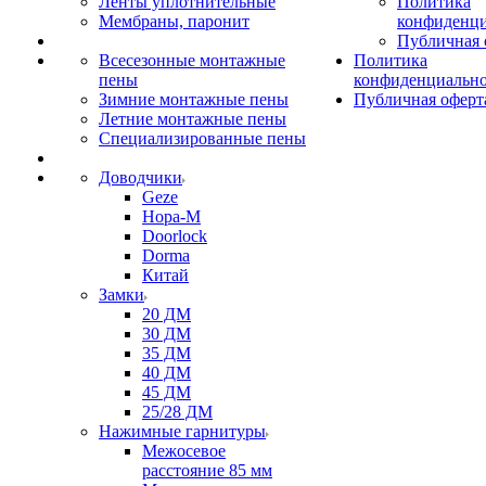
Ленты уплотнительные
Политика
Мембраны, паронит
конфиденци
Публичная 
Всесезонные монтажные
Политика
пены
конфиденциальн
Зимние монтажные пены
Публичная оферт
Летние монтажные пены
Специализированные пены
Доводчики
Geze
Нора-М
Doorlock
Dorma
Китай
Замки
20 ДМ
30 ДМ
35 ДМ
40 ДМ
45 ДМ
25/28 ДМ
Нажимные гарнитуры
Межосевое
расстояние 85 мм