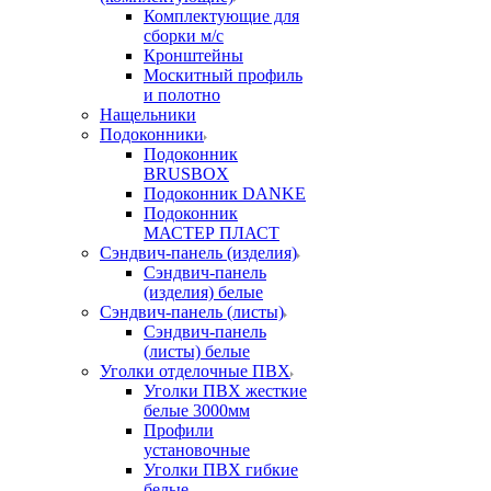
Комплектующие для
сборки м/с
Кронштейны
Москитный профиль
и полотно
Нащельники
Подоконники
Подоконник
BRUSBOX
Подоконник DANKE
Подоконник
МАСТЕР ПЛАСТ
Сэндвич-панель (изделия)
Сэндвич-панель
(изделия) белые
Сэндвич-панель (листы)
Сэндвич-панель
(листы) белые
Уголки отделочные ПВХ
Уголки ПВХ жесткие
белые 3000мм
Профили
установочные
Уголки ПВХ гибкие
белые