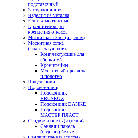
подставочный
Заглушки и проч.
Изделия из металла
Клинья монтажные
Кронштейны для
крепления откосов
Москитная сетка (изделия)
Москитная сетка
(комплектующие)
Комплектующие для
сборки м/с
Кронштейны
Москитный профиль
и полотно
Нащельники
Подоконники
Подоконник
BRUSBOX
Подоконник DANKE
Подоконник
МАСТЕР ПЛАСТ
Сэндвич-панель (изделия)
Сэндвич-панель
(изделия) белые
Сэндвич-панель (листы)