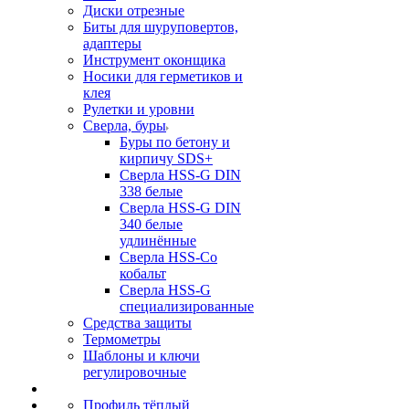
Диски отрезные
Биты для шуруповертов,
адаптеры
Инструмент оконщика
Носики для герметиков и
клея
Рулетки и уровни
Сверла, буры
Буры по бетону и
кирпичу SDS+
Сверла HSS-G DIN
338 белые
Сверла HSS-G DIN
340 белые
удлинённые
Сверла HSS-Co
кобальт
Сверла HSS-G
специализированные
Средства защиты
Термометры
Шаблоны и ключи
регулировочные
Профиль тёплый