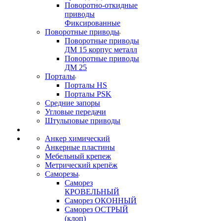
Поворотно-откидные
приводы
Фиксированные
Поворотные приводы
Поворотные приводы
ДМ 15 корпус металл
Поворотные приводы
ДМ 25
Порталы
Порталы HS
Порталы PSK
Средние запоры
Угловые передачи
Штульповые приводы
Анкер химический
Анкерные пластины
Мебельный крепеж
Метрический крепёж
Саморезы
Саморез
КРОВЕЛЬНЫЙ
Саморез ОКОННЫЙ
Саморез ОСТРЫЙ
(клоп)