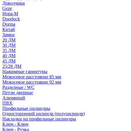
Доводчики
Geze
Нора-М
Doorlock
Dorma
Китай
Замки
20 ДМ
30 ДМ
35 ДМ
40 ДМ
45 ДМ
25/28 ДМ
Нажимные гарнитуры
Межосевое расстояние 85 мм
Межосевое расстояние 92 мм
Разделные / WC
Петли дверные
Алюминий
ПВХ
Профильные цилиндры
Односторонний цилиндр (полуцилиндр)
Накладки на профильные цилиндры
Ключ - Ключ
Ключ - Ручка