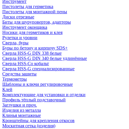
Инструмент
Пистолеты для герметика
Пистолеты для монтажной пены
Диски отрезные
Биты для шуруповертов, адаптеры
Инструмент оконщика
Носики для герметиков и клея
Рулетки и уровни
Сверла, буры
Буры по бетону и кирпичу SDS+
Сверла HSS-G DIN 338 белые
Сверла HSS-G DIN 340 белые удлинённые
Сверла HSS-Co кобальт
Сверла HSS-G специализированные
Средства защиты
Термометры
Шаблоны и ключи регулировочные
Клей
Комплектующие для установки и отделки
Профиль тёплый подставочный
Заглушки и проч.
Изделия из металла
Клинья монтажные
Кронштейны для крепления откосов
Москитная сетка (изделия)