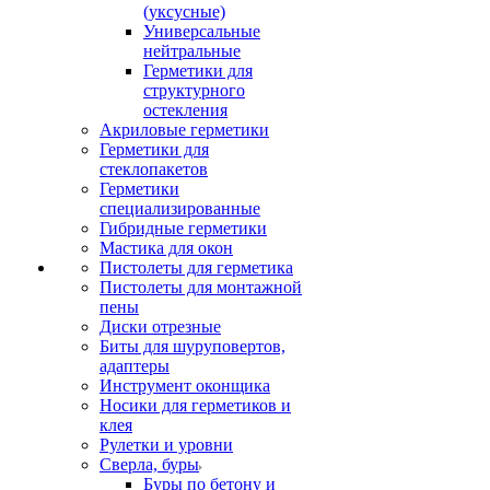
(уксусные)
Универсальные
нейтральные
Герметики для
структурного
остекления
Акриловые герметики
Герметики для
стеклопакетов
Герметики
специализированные
Гибридные герметики
Мастика для окон
Пистолеты для герметика
Пистолеты для монтажной
пены
Диски отрезные
Биты для шуруповертов,
адаптеры
Инструмент оконщика
Носики для герметиков и
клея
Рулетки и уровни
Сверла, буры
Буры по бетону и