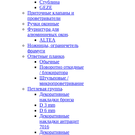
Стублина
GEZE
Приточные клапаны и
проветриватели
Ручки оконные
Фурнитура для
алюминиевых окон
ALTEA
Ножницы, ограничетель
фрамуги
Ответные планки
Обычные
Поворотно откидные
/ блокиратора
Штульповые /
микропроветривание
Петлевая группа
Декоративные
накладки бронза
D 3 mm
D 6 mm
Декоративные
накладки антрацит
7016
Декоративные