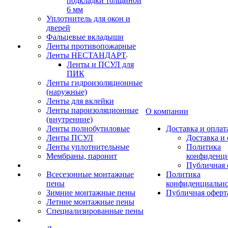
подкладки толщиной
6 мм
Уплотнитель для окон и
дверей
Фальцевые вкладыши
Ленты противопожарные
Ленты НЕСТАНДАРТ
Ленты и ПСУЛ для
ПИК
Ленты гидроизоляционные
(наружные)
Ленты для вклейки
Ленты пароизоляционные
О компании
(внутренние)
Ленты полнобутиловые
Доставка и оплат
Ленты ПСУЛ
Доставка и 
Ленты уплотнительные
Политика
Мембраны, паронит
конфиденци
Публичная 
Всесезонные монтажные
Политика
пены
конфиденциальн
Зимние монтажные пены
Публичная оферт
Летние монтажные пены
Специализированные пены