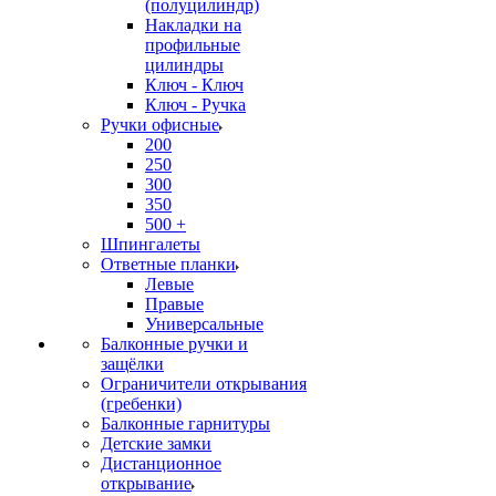
(полуцилиндр)
Накладки на
профильные
цилиндры
Ключ - Ключ
Ключ - Ручка
Ручки офисные
200
250
300
350
500 +
Шпингалеты
Ответные планки
Левые
Правые
Универсальные
Балконные ручки и
защёлки
Ограничители открывания
(гребенки)
Балконные гарнитуры
Детские замки
Дистанционное
открывание