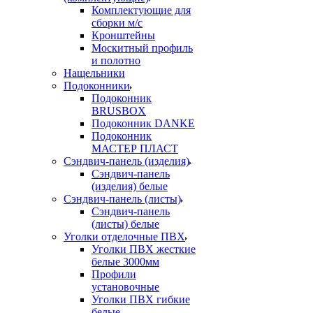
Комплектующие для
сборки м/с
Кронштейны
Москитный профиль
и полотно
Нащельники
Подоконники
Подоконник
BRUSBOX
Подоконник DANKE
Подоконник
МАСТЕР ПЛАСТ
Сэндвич-панель (изделия)
Сэндвич-панель
(изделия) белые
Сэндвич-панель (листы)
Сэндвич-панель
(листы) белые
Уголки отделочные ПВХ
Уголки ПВХ жесткие
белые 3000мм
Профили
установочные
Уголки ПВХ гибкие
белые