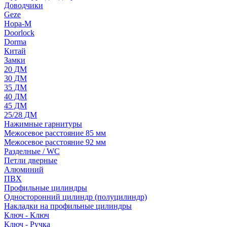
Доводчики
Geze
Нора-М
Doorlock
Dorma
Китай
Замки
20 ДМ
30 ДМ
35 ДМ
40 ДМ
45 ДМ
25/28 ДМ
Нажимные гарнитуры
Межосевое расстояние 85 мм
Межосевое расстояние 92 мм
Разделные / WC
Петли дверные
Алюминий
ПВХ
Профильные цилиндры
Односторонний цилиндр (полуцилиндр)
Накладки на профильные цилиндры
Ключ - Ключ
Ключ - Ручка