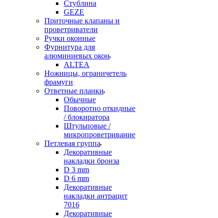
Стублина
GEZE
Приточные клапаны и
проветриватели
Ручки оконные
Фурнитура для
алюминиевых окон
ALTEA
Ножницы, ограничетель
фрамуги
Ответные планки
Обычные
Поворотно откидные
/ блокиратора
Штульповые /
микропроветривание
Петлевая группа
Декоративные
накладки бронза
D 3 mm
D 6 mm
Декоративные
накладки антрацит
7016
Декоративные