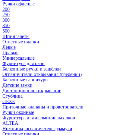
Ручки офисные
200
250
300
350
500 +
Шпингалеты
Ответные планки
Левые
Правые
Универсальные
Фурнитура для окон
Балконные ручки и защёлки
Ограничители открывания (гребенки)
Балконные гарнитуры
Детские замки
Дистанционное открывание
Стублина
GEZE
Приточные клапаны и проветриватели
Ручки оконные
Фурнитура для алюминиевых окон
ALTEA
Ножницы, ограничетель фрамуги
Ответные планки