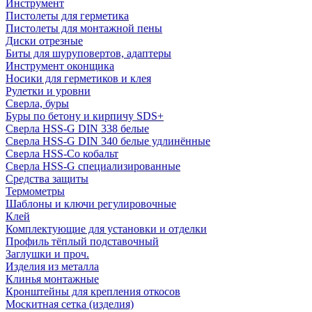
Инструмент
Пистолеты для герметика
Пистолеты для монтажной пены
Диски отрезные
Биты для шуруповертов, адаптеры
Инструмент оконщика
Носики для герметиков и клея
Рулетки и уровни
Сверла, буры
Буры по бетону и кирпичу SDS+
Сверла HSS-G DIN 338 белые
Сверла HSS-G DIN 340 белые удлинённые
Сверла HSS-Co кобальт
Сверла HSS-G специализированные
Средства защиты
Термометры
Шаблоны и ключи регулировочные
Клей
Комплектующие для установки и отделки
Профиль тёплый подставочный
Заглушки и проч.
Изделия из металла
Клинья монтажные
Кронштейны для крепления откосов
Москитная сетка (изделия)