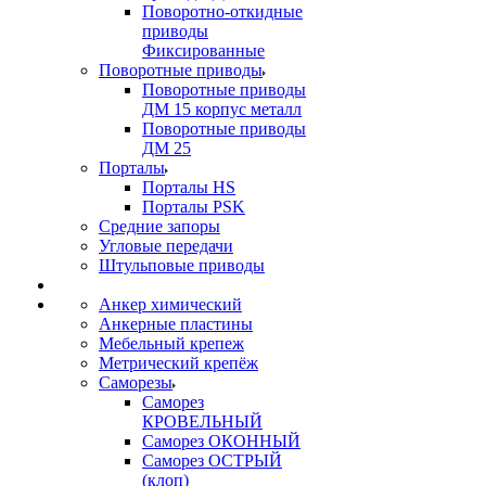
Поворотно-откидные
приводы
Фиксированные
Поворотные приводы
Поворотные приводы
ДМ 15 корпус металл
Поворотные приводы
ДМ 25
Порталы
Порталы HS
Порталы PSK
Средние запоры
Угловые передачи
Штульповые приводы
Анкер химический
Анкерные пластины
Мебельный крепеж
Метрический крепёж
Саморезы
Саморез
КРОВЕЛЬНЫЙ
Саморез ОКОННЫЙ
Саморез ОСТРЫЙ
(клоп)