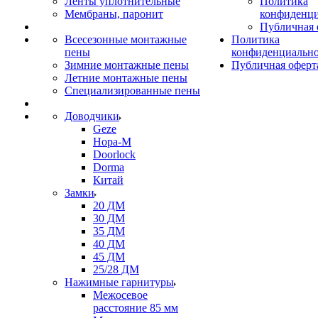
Ленты уплотнительные
Политика
Мембраны, паронит
конфиденци
Публичная 
Всесезонные монтажные
Политика
пены
конфиденциальн
Зимние монтажные пены
Публичная оферт
Летние монтажные пены
Специализированные пены
Доводчики
Geze
Нора-М
Doorlock
Dorma
Китай
Замки
20 ДМ
30 ДМ
35 ДМ
40 ДМ
45 ДМ
25/28 ДМ
Нажимные гарнитуры
Межосевое
расстояние 85 мм