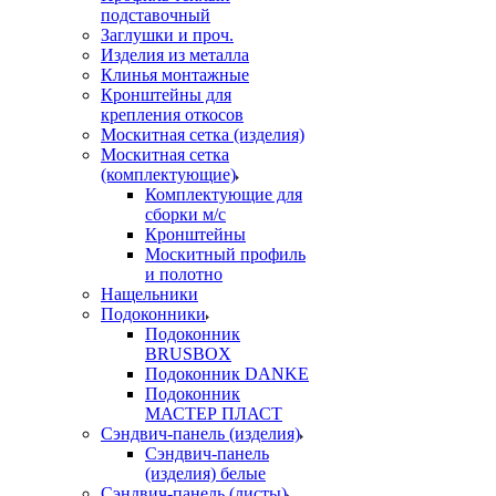
подставочный
Заглушки и проч.
Изделия из металла
Клинья монтажные
Кронштейны для
крепления откосов
Москитная сетка (изделия)
Москитная сетка
(комплектующие)
Комплектующие для
сборки м/с
Кронштейны
Москитный профиль
и полотно
Нащельники
Подоконники
Подоконник
BRUSBOX
Подоконник DANKE
Подоконник
МАСТЕР ПЛАСТ
Сэндвич-панель (изделия)
Сэндвич-панель
(изделия) белые
Сэндвич-панель (листы)