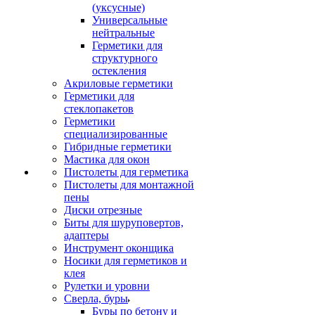
(уксусные)
Универсальные
нейтральные
Герметики для
структурного
остекления
Акриловые герметики
Герметики для
стеклопакетов
Герметики
специализированные
Гибридные герметики
Мастика для окон
Пистолеты для герметика
Пистолеты для монтажной
пены
Диски отрезные
Биты для шуруповертов,
адаптеры
Инструмент оконщика
Носики для герметиков и
клея
Рулетки и уровни
Сверла, буры
Буры по бетону и