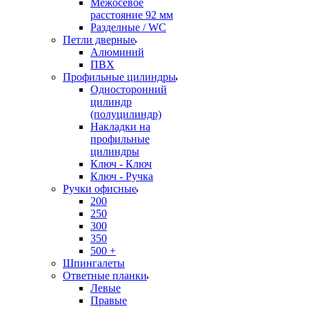
Межосевое
расстояние 92 мм
Разделные / WC
Петли дверные
Алюминий
ПВХ
Профильные цилиндры
Односторонний
цилиндр
(полуцилиндр)
Накладки на
профильные
цилиндры
Ключ - Ключ
Ключ - Ручка
Ручки офисные
200
250
300
350
500 +
Шпингалеты
Ответные планки
Левые
Правые