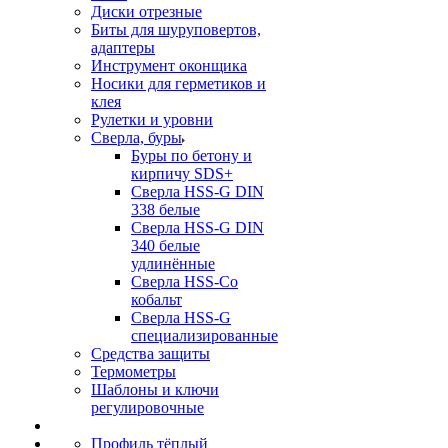
Диски отрезные
Биты для шуруповертов,
адаптеры
Инструмент оконщика
Носики для герметиков и
клея
Рулетки и уровни
Сверла, буры
Буры по бетону и
кирпичу SDS+
Сверла HSS-G DIN
338 белые
Сверла HSS-G DIN
340 белые
удлинённые
Сверла HSS-Co
кобальт
Сверла HSS-G
специализированные
Средства защиты
Термометры
Шаблоны и ключи
регулировочные
Профиль тёплый