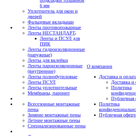
подкладки толщиной
6 мм
Уплотнитель для окон и
дверей
Фальцевые вкладыши
Ленты противопожарные
Ленты НЕСТАНДАРТ
Ленты и ПСУЛ для
ПИК
Ленты гидроизоляционные
(наружные)
Ленты для вклейки
Ленты пароизоляционные
О компании
(внутренние)
Ленты полнобутиловые
Доставка и оплат
Ленты ПСУЛ
Доставка и 
Ленты уплотнительные
Политика
Мембраны, паронит
конфиденци
Публичная 
Всесезонные монтажные
Политика
пены
конфиденциальн
Зимние монтажные пены
Публичная оферт
Летние монтажные пены
Специализированные пены