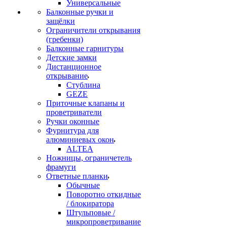
Универсальные
Балконные ручки и
защёлки
Ограничители открывания
(гребенки)
Балконные гарнитуры
Детские замки
Дистанционное
открывание
Стублина
GEZE
Приточные клапаны и
проветриватели
Ручки оконные
Фурнитура для
алюминиевых окон
ALTEA
Ножницы, ограничетель
фрамуги
Ответные планки
Обычные
Поворотно откидные
/ блокиратора
Штульповые /
микропроветривание