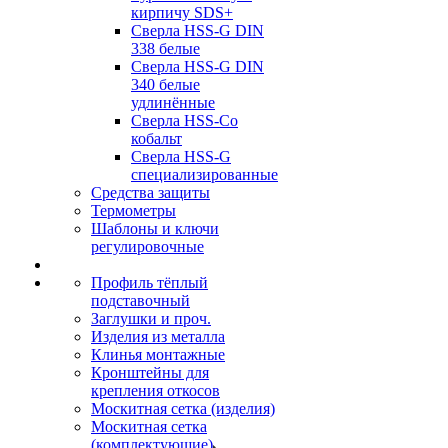
кирпичу SDS+
Сверла HSS-G DIN
338 белые
Сверла HSS-G DIN
340 белые
удлинённые
Сверла HSS-Co
кобальт
Сверла HSS-G
специализированные
Средства защиты
Термометры
Шаблоны и ключи
регулировочные
Профиль тёплый
подставочный
Заглушки и проч.
Изделия из металла
Клинья монтажные
Кронштейны для
крепления откосов
Москитная сетка (изделия)
Москитная сетка
(комплектующие)