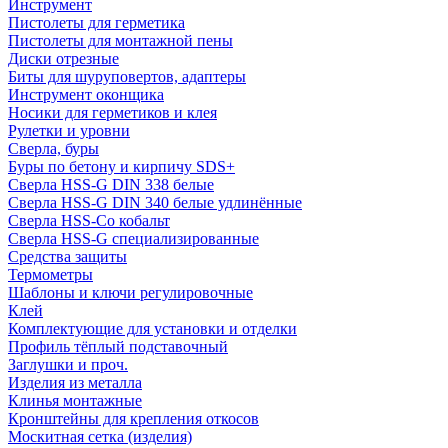
Инструмент
Пистолеты для герметика
Пистолеты для монтажной пены
Диски отрезные
Биты для шуруповертов, адаптеры
Инструмент оконщика
Носики для герметиков и клея
Рулетки и уровни
Сверла, буры
Буры по бетону и кирпичу SDS+
Сверла HSS-G DIN 338 белые
Сверла HSS-G DIN 340 белые удлинённые
Сверла HSS-Co кобальт
Сверла HSS-G специализированные
Средства защиты
Термометры
Шаблоны и ключи регулировочные
Клей
Комплектующие для установки и отделки
Профиль тёплый подставочный
Заглушки и проч.
Изделия из металла
Клинья монтажные
Кронштейны для крепления откосов
Москитная сетка (изделия)