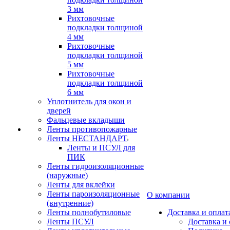
3 мм
Рихтовочные
подкладки толщиной
4 мм
Рихтовочные
подкладки толщиной
5 мм
Рихтовочные
подкладки толщиной
6 мм
Уплотнитель для окон и
дверей
Фальцевые вкладыши
Ленты противопожарные
Ленты НЕСТАНДАРТ
Ленты и ПСУЛ для
ПИК
Ленты гидроизоляционные
(наружные)
Ленты для вклейки
Ленты пароизоляционные
О компании
(внутренние)
Ленты полнобутиловые
Доставка и оплат
Ленты ПСУЛ
Доставка и 