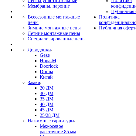
Ленты уплотнительные
Политика
Мембраны, паронит
конфиденци
Публичная 
Всесезонные монтажные
Политика
пены
конфиденциальн
Зимние монтажные пены
Публичная оферт
Летние монтажные пены
Специализированные пены
Доводчики
Geze
Нора-М
Doorlock
Dorma
Китай
Замки
20 ДМ
30 ДМ
35 ДМ
40 ДМ
45 ДМ
25/28 ДМ
Нажимные гарнитуры
Межосевое
расстояние 85 мм