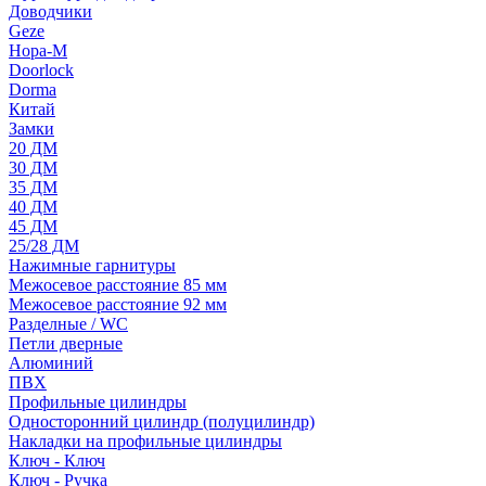
Доводчики
Geze
Нора-М
Doorlock
Dorma
Китай
Замки
20 ДМ
30 ДМ
35 ДМ
40 ДМ
45 ДМ
25/28 ДМ
Нажимные гарнитуры
Межосевое расстояние 85 мм
Межосевое расстояние 92 мм
Разделные / WC
Петли дверные
Алюминий
ПВХ
Профильные цилиндры
Односторонний цилиндр (полуцилиндр)
Накладки на профильные цилиндры
Ключ - Ключ
Ключ - Ручка