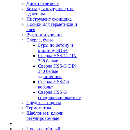
Диски отрезные
Биты для шуруповертов,
адаптеры
Инструмент оконщика
Носики для герметиков и
клея
Рулетки и уровни
Сверла, буры
Буры по бетону и
кирпичу SDS+
Сверла HSS-G DIN
338 белые
Сверла HSS-G DIN
340 белые
удлинённые
Сверла HSS-Co
кобальт
Сверла HSS-G
специализированные
Средства защиты
Термометры
Шаблоны и ключи
регулировочные
Профиль тёплый