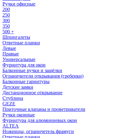
Ручки офисные
200
250
300
350
500 +
Шпингалеты
Ответные планки
Левые
Правые
Универсальные
Фурнитура для окон
Балконные ручки и защёлки
Ограничители открывания (гребенки)
Балконные гарнитуры
Детские замки
Дистанционное открывание
Стублина
GEZE
Приточные клапаны и проветриватели
Ручки оконные
Фурнитура для алюминиевых окон
ALTEA
Ножницы, ограничетель фрамуги
Ответные планки