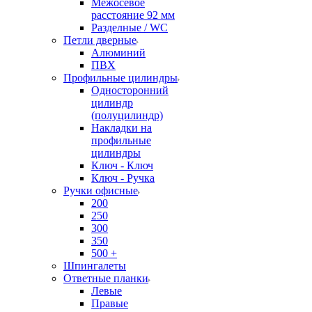
Межосевое
расстояние 92 мм
Разделные / WC
Петли дверные
Алюминий
ПВХ
Профильные цилиндры
Односторонний
цилиндр
(полуцилиндр)
Накладки на
профильные
цилиндры
Ключ - Ключ
Ключ - Ручка
Ручки офисные
200
250
300
350
500 +
Шпингалеты
Ответные планки
Левые
Правые