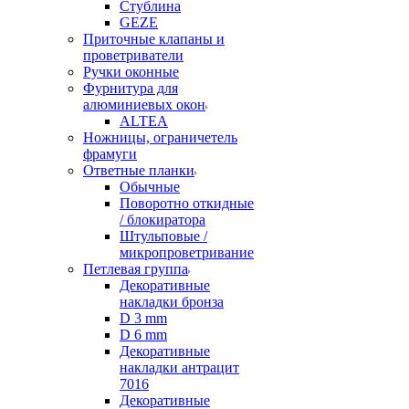
Стублина
GEZE
Приточные клапаны и
проветриватели
Ручки оконные
Фурнитура для
алюминиевых окон
ALTEA
Ножницы, ограничетель
фрамуги
Ответные планки
Обычные
Поворотно откидные
/ блокиратора
Штульповые /
микропроветривание
Петлевая группа
Декоративные
накладки бронза
D 3 mm
D 6 mm
Декоративные
накладки антрацит
7016
Декоративные