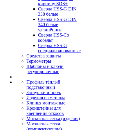
кирпичу SDS+
Сверла HSS-G DIN
338 белые
Сверла HSS-G DIN
340 белые
удлинённые
Сверла HSS-Co
кобальт
Сверла HSS-G
специализированные
Средства защиты
Термометры
Шаблоны и ключи
регулировочные
Профиль тёплый
подставочный
Заглушки и проч.
Изделия из металла
Клинья монтажные
Кронштейны для
крепления откосов
Москитная сетка (изделия)
Москитная сетка
(комплектующие)