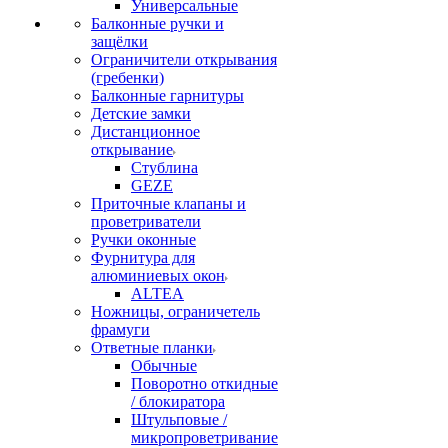
Универсальные
Балконные ручки и
защёлки
Ограничители открывания
(гребенки)
Балконные гарнитуры
Детские замки
Дистанционное
открывание
Стублина
GEZE
Приточные клапаны и
проветриватели
Ручки оконные
Фурнитура для
алюминиевых окон
ALTEA
Ножницы, ограничетель
фрамуги
Ответные планки
Обычные
Поворотно откидные
/ блокиратора
Штульповые /
микропроветривание