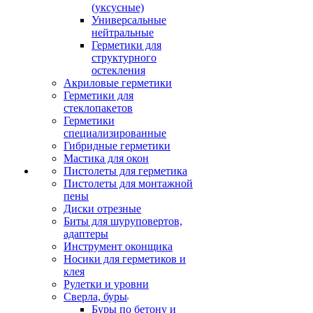
(уксусные)
Универсальные
нейтральные
Герметики для
структурного
остекления
Акриловые герметики
Герметики для
стеклопакетов
Герметики
специализированные
Гибридные герметики
Мастика для окон
Пистолеты для герметика
Пистолеты для монтажной
пены
Диски отрезные
Биты для шуруповертов,
адаптеры
Инструмент оконщика
Носики для герметиков и
клея
Рулетки и уровни
Сверла, буры
Буры по бетону и