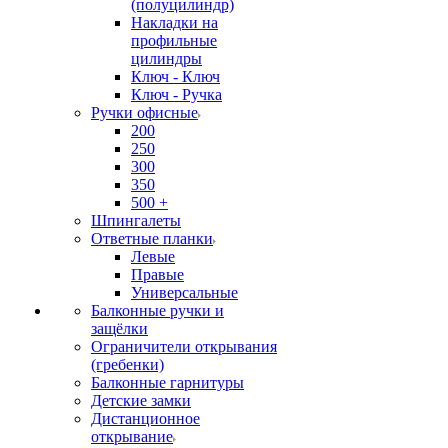
(полуцилиндр)
Накладки на
профильные
цилиндры
Ключ - Ключ
Ключ - Ручка
Ручки офисные
200
250
300
350
500 +
Шпингалеты
Ответные планки
Левые
Правые
Универсальные
Балконные ручки и
защёлки
Ограничители открывания
(гребенки)
Балконные гарнитуры
Детские замки
Дистанционное
открывание