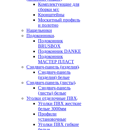
Комплектующие для
сборки м/с
Кронштейны
Москитный профиль
и полотно
Нащельники
Подоконники
Подоконник
BRUSBOX
Подоконник DANKE
Подоконник
МАСТЕР ПЛАСТ
Сэндвич-панель (изделия)
Сэндвич-панель
(изделия) белые
Сэндвич-панель (листы)
Сэндвич-панель
(листы) белые
Уголки отделочные ПВХ
Уголки ПВХ жесткие
белые 3000мм
Профили
установочные
Уголки ПВХ гибкие
белые