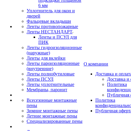
подкладки толщиной
6 мм
Уплотнитель для окон и
дверей
Фальцевые вкладыши
Ленты противопожарные
Ленты НЕСТАНДАРТ
Ленты и ПСУЛ для
ПИК
Ленты гидроизоляционные
(наружные)
Ленты для вклейки
Ленты пароизоляционные
О компании
(внутренние)
Ленты полнобутиловые
Доставка и оплат
Ленты ПСУЛ
Доставка и 
Ленты уплотнительные
Политика
Мембраны, паронит
конфиденци
Публичная 
Всесезонные монтажные
Политика
пены
конфиденциальн
Зимние монтажные пены
Публичная оферт
Летние монтажные пены
Специализированные пены