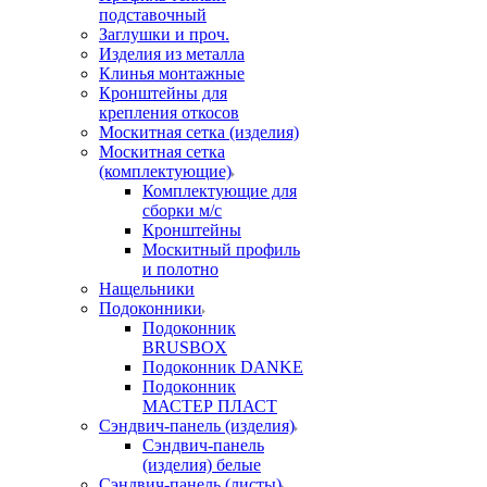
подставочный
Заглушки и проч.
Изделия из металла
Клинья монтажные
Кронштейны для
крепления откосов
Москитная сетка (изделия)
Москитная сетка
(комплектующие)
Комплектующие для
сборки м/с
Кронштейны
Москитный профиль
и полотно
Нащельники
Подоконники
Подоконник
BRUSBOX
Подоконник DANKE
Подоконник
МАСТЕР ПЛАСТ
Сэндвич-панель (изделия)
Сэндвич-панель
(изделия) белые
Сэндвич-панель (листы)