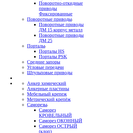
Поворотно-откидные
приводы
Фиксированные
Поворотные приводы
Поворотные приводы
ДМ 15 корпус металл
Поворотные приводы
ДМ 25
Порталы
Порталы HS
Порталы PSK
Средние запоры
Угловые передачи
Штульповые приводы
Анкер химический
Анкерные пластины
Мебельный крепеж
Метрический крепёж
Саморезы
Саморез
КРОВЕЛЬНЫЙ
Саморез ОКОННЫЙ
Саморез ОСТРЫЙ
(клоп)