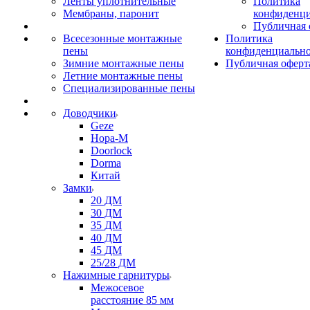
Ленты уплотнительные
Политика
Мембраны, паронит
конфиденци
Публичная 
Всесезонные монтажные
Политика
пены
конфиденциальн
Зимние монтажные пены
Публичная оферт
Летние монтажные пены
Специализированные пены
Доводчики
Geze
Нора-М
Doorlock
Dorma
Китай
Замки
20 ДМ
30 ДМ
35 ДМ
40 ДМ
45 ДМ
25/28 ДМ
Нажимные гарнитуры
Межосевое
расстояние 85 мм