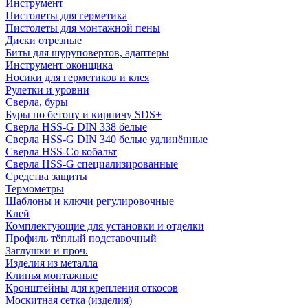
Инструмент
Пистолеты для герметика
Пистолеты для монтажной пены
Диски отрезные
Биты для шуруповертов, адаптеры
Инструмент оконщика
Носики для герметиков и клея
Рулетки и уровни
Сверла, буры
Буры по бетону и кирпичу SDS+
Сверла HSS-G DIN 338 белые
Сверла HSS-G DIN 340 белые удлинённые
Сверла HSS-Co кобальт
Сверла HSS-G специализированные
Средства защиты
Термометры
Шаблоны и ключи регулировочные
Клей
Комплектующие для установки и отделки
Профиль тёплый подставочный
Заглушки и проч.
Изделия из металла
Клинья монтажные
Кронштейны для крепления откосов
Москитная сетка (изделия)