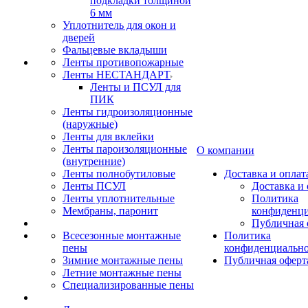
подкладки толщиной
6 мм
Уплотнитель для окон и
дверей
Фальцевые вкладыши
Ленты противопожарные
Ленты НЕСТАНДАРТ
Ленты и ПСУЛ для
ПИК
Ленты гидроизоляционные
(наружные)
Ленты для вклейки
Ленты пароизоляционные
О компании
(внутренние)
Ленты полнобутиловые
Доставка и оплат
Ленты ПСУЛ
Доставка и 
Ленты уплотнительные
Политика
Мембраны, паронит
конфиденци
Публичная 
Всесезонные монтажные
Политика
пены
конфиденциальн
Зимние монтажные пены
Публичная оферт
Летние монтажные пены
Специализированные пены