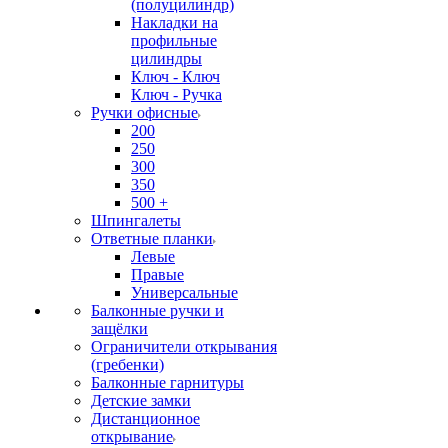
(полуцилиндр)
Накладки на
профильные
цилиндры
Ключ - Ключ
Ключ - Ручка
Ручки офисные
200
250
300
350
500 +
Шпингалеты
Ответные планки
Левые
Правые
Универсальные
Балконные ручки и
защёлки
Ограничители открывания
(гребенки)
Балконные гарнитуры
Детские замки
Дистанционное
открывание