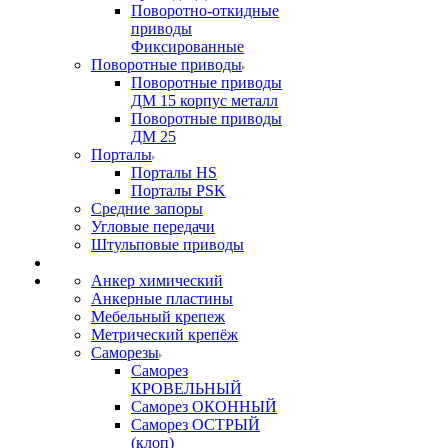
Поворотно-откидные
приводы
Фиксированные
Поворотные приводы
Поворотные приводы
ДМ 15 корпус металл
Поворотные приводы
ДМ 25
Порталы
Порталы HS
Порталы PSK
Средние запоры
Угловые передачи
Штульповые приводы
Анкер химический
Анкерные пластины
Мебельный крепеж
Метрический крепёж
Саморезы
Саморез
КРОВЕЛЬНЫЙ
Саморез ОКОННЫЙ
Саморез ОСТРЫЙ
(клоп)