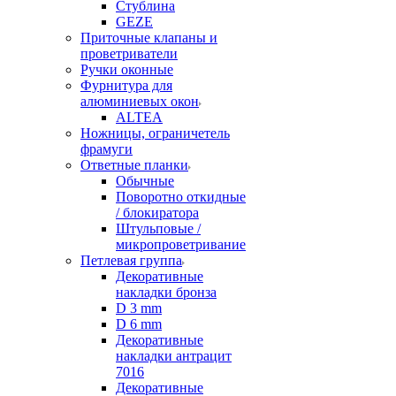
Стублина
GEZE
Приточные клапаны и
проветриватели
Ручки оконные
Фурнитура для
алюминиевых окон
ALTEA
Ножницы, ограничетель
фрамуги
Ответные планки
Обычные
Поворотно откидные
/ блокиратора
Штульповые /
микропроветривание
Петлевая группа
Декоративные
накладки бронза
D 3 mm
D 6 mm
Декоративные
накладки антрацит
7016
Декоративные