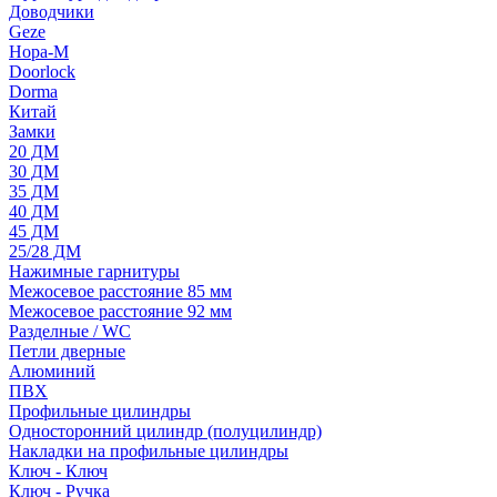
Доводчики
Geze
Нора-М
Doorlock
Dorma
Китай
Замки
20 ДМ
30 ДМ
35 ДМ
40 ДМ
45 ДМ
25/28 ДМ
Нажимные гарнитуры
Межосевое расстояние 85 мм
Межосевое расстояние 92 мм
Разделные / WC
Петли дверные
Алюминий
ПВХ
Профильные цилиндры
Односторонний цилиндр (полуцилиндр)
Накладки на профильные цилиндры
Ключ - Ключ
Ключ - Ручка