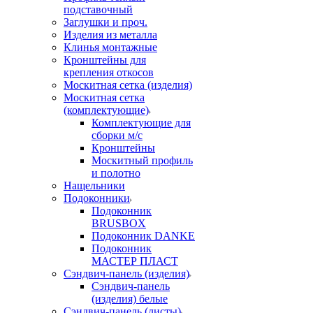
подставочный
Заглушки и проч.
Изделия из металла
Клинья монтажные
Кронштейны для
крепления откосов
Москитная сетка (изделия)
Москитная сетка
(комплектующие)
Комплектующие для
сборки м/с
Кронштейны
Москитный профиль
и полотно
Нащельники
Подоконники
Подоконник
BRUSBOX
Подоконник DANKE
Подоконник
МАСТЕР ПЛАСТ
Сэндвич-панель (изделия)
Сэндвич-панель
(изделия) белые
Сэндвич-панель (листы)