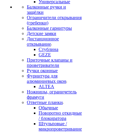
Универсальные
Балконные ручки и
защёлки
Ограничители открывания
(гребенки)
Балконные гарнитуры
Детские замки
Дистанционное
открывание
Стублина
GEZE
Приточные клапаны и
проветриватели
Ручки оконные
Фурнитура для
алюминиевых окон
ALTEA
Ножницы, ограничетель
фрамуги
Ответные планки
Обычные
Поворотно откидные
/ блокиратора
Штульповые /
микропроветривание