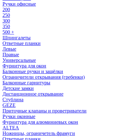
Ручки офисные
200
250
300
350
500 +
Шпингалеты
Ответные планки
Левые
Правые
Универсальные
Фурнитура для окон
Балконные ручки и защёлки
Ограничители открывания (гребенки)
Балконные гарнитуры
Детские замки
Дистанционное открывание
Стублина
GEZE
Приточные клапаны и проветриватели
Ручки оконные
Фурнитура для алюминиевых окон
ALTEA
Ножницы, ограничетель фрамуги
Ответные планки