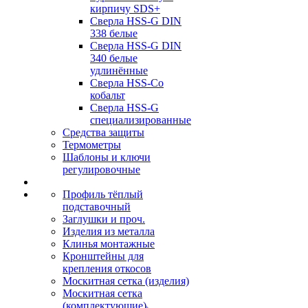
кирпичу SDS+
Сверла HSS-G DIN
338 белые
Сверла HSS-G DIN
340 белые
удлинённые
Сверла HSS-Co
кобальт
Сверла HSS-G
специализированные
Средства защиты
Термометры
Шаблоны и ключи
регулировочные
Профиль тёплый
подставочный
Заглушки и проч.
Изделия из металла
Клинья монтажные
Кронштейны для
крепления откосов
Москитная сетка (изделия)
Москитная сетка
(комплектующие)