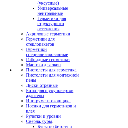
(уксусные)
Универсальные
нейтральные
Герметики для
структурного
остекления
Акриловые герметики
Герметики для
стеклопакетов
Герметики
специализированные
Гибридные герметики
Мастика для окон
Пистолеты для герметика
Пистолеты для монтажной
пены
Диски отрезные
Биты для шуруповертов,
адаптеры
Инструмент оконщика
Носики для герметиков и
клея
Рулетки и уровни
Сверла, буры
Буры по бетону и