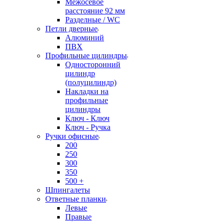
Межосевое
расстояние 92 мм
Разделные / WC
Петли дверные
Алюминий
ПВХ
Профильные цилиндры
Односторонний
цилиндр
(полуцилиндр)
Накладки на
профильные
цилиндры
Ключ - Ключ
Ключ - Ручка
Ручки офисные
200
250
300
350
500 +
Шпингалеты
Ответные планки
Левые
Правые