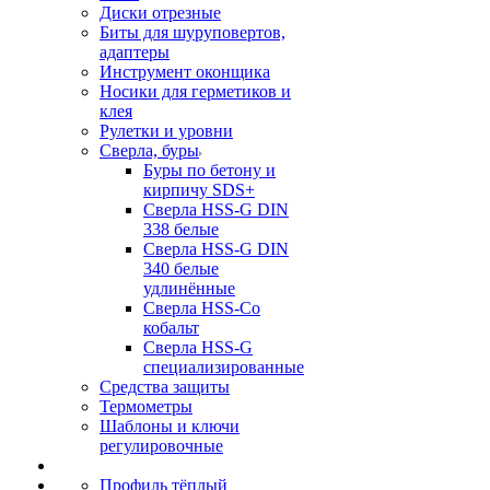
Диски отрезные
Биты для шуруповертов,
адаптеры
Инструмент оконщика
Носики для герметиков и
клея
Рулетки и уровни
Сверла, буры
Буры по бетону и
кирпичу SDS+
Сверла HSS-G DIN
338 белые
Сверла HSS-G DIN
340 белые
удлинённые
Сверла HSS-Co
кобальт
Сверла HSS-G
специализированные
Средства защиты
Термометры
Шаблоны и ключи
регулировочные
Профиль тёплый