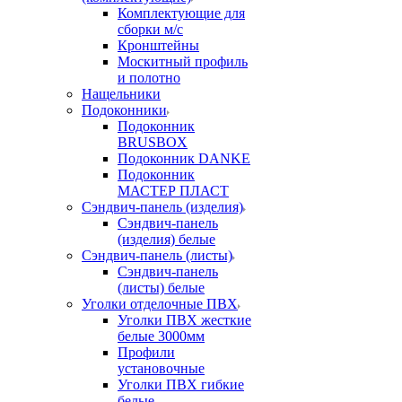
Комплектующие для
сборки м/с
Кронштейны
Москитный профиль
и полотно
Нащельники
Подоконники
Подоконник
BRUSBOX
Подоконник DANKE
Подоконник
МАСТЕР ПЛАСТ
Сэндвич-панель (изделия)
Сэндвич-панель
(изделия) белые
Сэндвич-панель (листы)
Сэндвич-панель
(листы) белые
Уголки отделочные ПВХ
Уголки ПВХ жесткие
белые 3000мм
Профили
установочные
Уголки ПВХ гибкие
белые