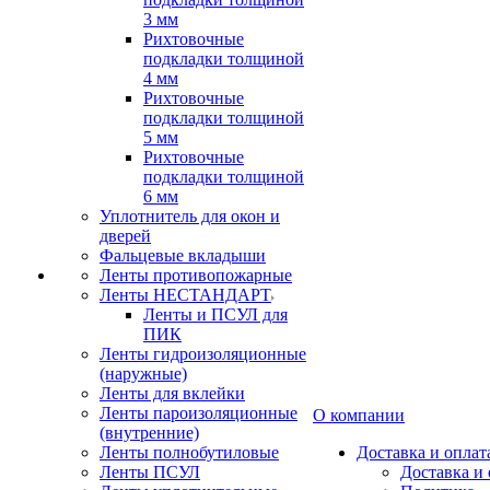
3 мм
Рихтовочные
подкладки толщиной
4 мм
Рихтовочные
подкладки толщиной
5 мм
Рихтовочные
подкладки толщиной
6 мм
Уплотнитель для окон и
дверей
Фальцевые вкладыши
Ленты противопожарные
Ленты НЕСТАНДАРТ
Ленты и ПСУЛ для
ПИК
Ленты гидроизоляционные
(наружные)
Ленты для вклейки
Ленты пароизоляционные
О компании
(внутренние)
Ленты полнобутиловые
Доставка и оплат
Ленты ПСУЛ
Доставка и 