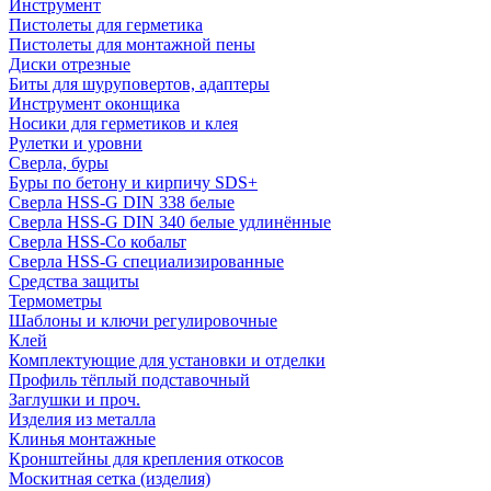
Инструмент
Пистолеты для герметика
Пистолеты для монтажной пены
Диски отрезные
Биты для шуруповертов, адаптеры
Инструмент оконщика
Носики для герметиков и клея
Рулетки и уровни
Сверла, буры
Буры по бетону и кирпичу SDS+
Сверла HSS-G DIN 338 белые
Сверла HSS-G DIN 340 белые удлинённые
Сверла HSS-Co кобальт
Сверла HSS-G специализированные
Средства защиты
Термометры
Шаблоны и ключи регулировочные
Клей
Комплектующие для установки и отделки
Профиль тёплый подставочный
Заглушки и проч.
Изделия из металла
Клинья монтажные
Кронштейны для крепления откосов
Москитная сетка (изделия)