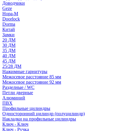
Доводчики
Geze
Нора-М
Doorlock
Dorma
Китай
Замки
20 ДМ
30 ДМ
35 ДМ
40 ДМ
45 ДМ
25/28 ДМ
Нажимные гарнитуры
Межосевое расстояние 85 мм
Межосевое расстояние 92 мм
Разделные / WC
Петли дверные
Алюминий
ПВХ
Профильные цилиндры
Односторонний цилиндр (полуцилиндр)
Накладки на профильные цилиндры
Ключ - Ключ
Ключ - Ручка