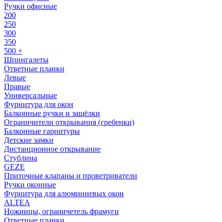
Ручки офисные
200
250
300
350
500 +
Шпингалеты
Ответные планки
Левые
Правые
Универсальные
Фурнитура для окон
Балконные ручки и защёлки
Ограничители открывания (гребенки)
Балконные гарнитуры
Детские замки
Дистанционное открывание
Стублина
GEZE
Приточные клапаны и проветриватели
Ручки оконные
Фурнитура для алюминиевых окон
ALTEA
Ножницы, ограничетель фрамуги
Ответные планки