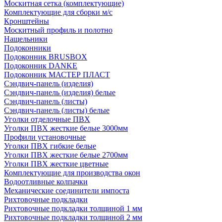
Москитная сетка (комплектующие)
Комплектующие для сборки м/с
Кронштейны
Москитный профиль и полотно
Нащельники
Подоконники
Подоконник BRUSBOX
Подоконник DANKE
Подоконник МАСТЕР ПЛАСТ
Сэндвич-панель (изделия)
Сэндвич-панель (изделия) белые
Сэндвич-панель (листы)
Сэндвич-панель (листы) белые
Уголки отделочные ПВХ
Уголки ПВХ жесткие белые 3000мм
Профили установочные
Уголки ПВХ гибкие белые
Уголки ПВХ жесткие белые 2700мм
Уголки ПВХ жесткие цветные
Комплектующие для производства окон
Водоотливные колпачки
Механические соединители импоста
Рихтовочные подкладки
Рихтовочные подкладки толщиной 1 мм
Рихтовочные подкладки толщиной 2 мм