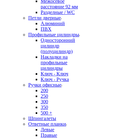
Межосевое
расстояние 92 мм
Разделные / WC
Петли дверные
Алюминий
ПВХ
Профильные цилиндры
Односторонний
цилиндр
(полуцилиндр)
Накладки на
профильные
цилиндры
Ключ - Ключ
Ключ - Ручка
Ручки офисные
200
250
300
350
500 +
Шпингалеты
Ответные планки
Левые
Правые