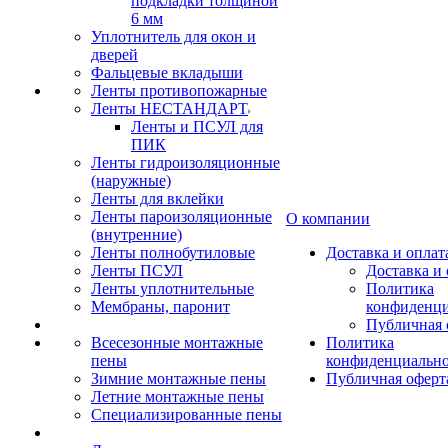
подкладки толщиной
6 мм
Уплотнитель для окон и
дверей
Фальцевые вкладыши
Ленты противопожарные
Ленты НЕСТАНДАРТ
Ленты и ПСУЛ для
ПИК
Ленты гидроизоляционные
(наружные)
Ленты для вклейки
Ленты пароизоляционные
О компании
(внутренние)
Ленты полнобутиловые
Доставка и оплат
Ленты ПСУЛ
Доставка и 
Ленты уплотнительные
Политика
Мембраны, паронит
конфиденци
Публичная 
Всесезонные монтажные
Политика
пены
конфиденциальн
Зимние монтажные пены
Публичная оферт
Летние монтажные пены
Специализированные пены