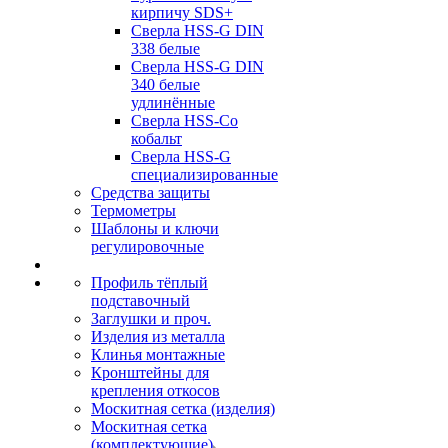
кирпичу SDS+
Сверла HSS-G DIN
338 белые
Сверла HSS-G DIN
340 белые
удлинённые
Сверла HSS-Co
кобальт
Сверла HSS-G
специализированные
Средства защиты
Термометры
Шаблоны и ключи
регулировочные
Профиль тёплый
подставочный
Заглушки и проч.
Изделия из металла
Клинья монтажные
Кронштейны для
крепления откосов
Москитная сетка (изделия)
Москитная сетка
(комплектующие)