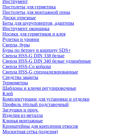
Инструмент
Пистолеты для герметика
Пистолеты для монтажной пены
Диски отрезные
Биты для шуруповертов, адаптеры
Инструмент оконщика
Носики для герметиков и клея
Рулетки и уровни
Сверла, буры
Буры по бетону и кирпичу SDS+
Сверла HSS-G DIN 338 белые
Сверла HSS-G DIN 340 белые удлинённые
Сверла HSS-Co кобальт
Сверла HSS-G специализированные
Средства защиты
Термометры
Шаблоны и ключи регулировочные
Клей
Комплектующие для установки и отделки
Профиль тёплый подставочный
Заглушки и проч.
Изделия из металла
Клинья монтажные
Кронштейны для крепления откосов
Москитная сетка (изделия)