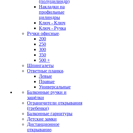
(полуцилиндр)
Накладки на
профильные
цилиндры
Ключ - Ключ
Ключ - Ручка
Ручки офисные
200
250
300
350
500 +
Шпингалеты
Ответные планки
Левые
Правые
Универсальные
Балконные ручки и
защёлки
Ограничители открывания
(гребенки)
Балконные гарнитуры
Детские замки
Дистанционное
открывание