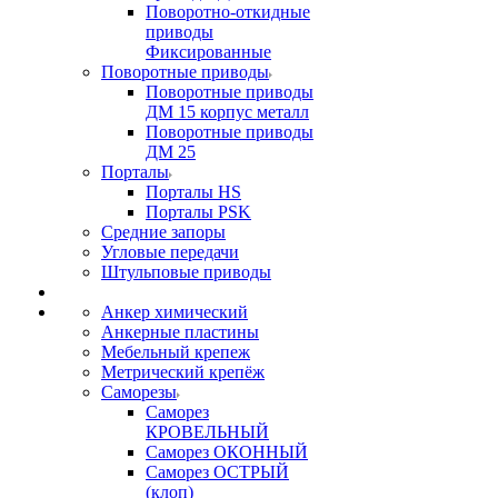
Поворотно-откидные
приводы
Фиксированные
Поворотные приводы
Поворотные приводы
ДМ 15 корпус металл
Поворотные приводы
ДМ 25
Порталы
Порталы HS
Порталы PSK
Средние запоры
Угловые передачи
Штульповые приводы
Анкер химический
Анкерные пластины
Мебельный крепеж
Метрический крепёж
Саморезы
Саморез
КРОВЕЛЬНЫЙ
Саморез ОКОННЫЙ
Саморез ОСТРЫЙ
(клоп)