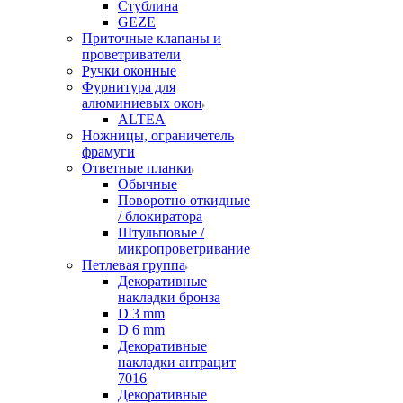
Стублина
GEZE
Приточные клапаны и
проветриватели
Ручки оконные
Фурнитура для
алюминиевых окон
ALTEA
Ножницы, ограничетель
фрамуги
Ответные планки
Обычные
Поворотно откидные
/ блокиратора
Штульповые /
микропроветривание
Петлевая группа
Декоративные
накладки бронза
D 3 mm
D 6 mm
Декоративные
накладки антрацит
7016
Декоративные