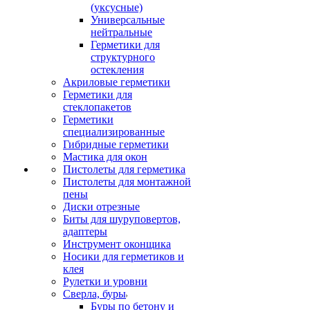
(уксусные)
Универсальные
нейтральные
Герметики для
структурного
остекления
Акриловые герметики
Герметики для
стеклопакетов
Герметики
специализированные
Гибридные герметики
Мастика для окон
Пистолеты для герметика
Пистолеты для монтажной
пены
Диски отрезные
Биты для шуруповертов,
адаптеры
Инструмент оконщика
Носики для герметиков и
клея
Рулетки и уровни
Сверла, буры
Буры по бетону и