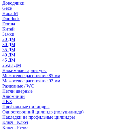
Доводчики
Geze
Нора-М
Doorlock
Dorma
Китай
Замки
20 ДМ
30 ДМ
35 ДМ
40 ДМ
45 ДМ
25/28 ДМ
Нажимные гарнитуры
Межосевое расстояние 85 мм
Межосевое расстояние 92 мм
Разделные / WC
Петли дверные
Алюминий
ПВХ
Профильные цилиндры
Односторонний цилиндр (полуцилиндр)
Накладки на профильные цилиндры
Ключ - Ключ
Ключ - Ручка