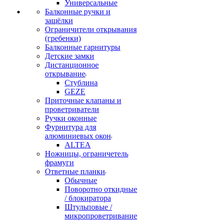
Универсальные
Балконные ручки и
защёлки
Ограничители открывания
(гребенки)
Балконные гарнитуры
Детские замки
Дистанционное
открывание
Стублина
GEZE
Приточные клапаны и
проветриватели
Ручки оконные
Фурнитура для
алюминиевых окон
ALTEA
Ножницы, ограничетель
фрамуги
Ответные планки
Обычные
Поворотно откидные
/ блокиратора
Штульповые /
микропроветривание