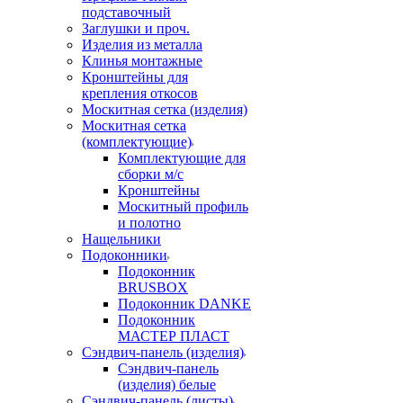
подставочный
Заглушки и проч.
Изделия из металла
Клинья монтажные
Кронштейны для
крепления откосов
Москитная сетка (изделия)
Москитная сетка
(комплектующие)
Комплектующие для
сборки м/с
Кронштейны
Москитный профиль
и полотно
Нащельники
Подоконники
Подоконник
BRUSBOX
Подоконник DANKE
Подоконник
МАСТЕР ПЛАСТ
Сэндвич-панель (изделия)
Сэндвич-панель
(изделия) белые
Сэндвич-панель (листы)