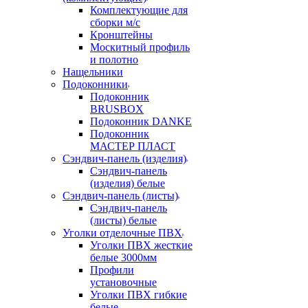
Комплектующие для
сборки м/с
Кронштейны
Москитный профиль
и полотно
Нащельники
Подоконники
Подоконник
BRUSBOX
Подоконник DANKE
Подоконник
МАСТЕР ПЛАСТ
Сэндвич-панель (изделия)
Сэндвич-панель
(изделия) белые
Сэндвич-панель (листы)
Сэндвич-панель
(листы) белые
Уголки отделочные ПВХ
Уголки ПВХ жесткие
белые 3000мм
Профили
установочные
Уголки ПВХ гибкие
белые