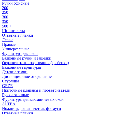
Ручки офисные
200
250
300
350
500 +
Шпингалеты
Ответные планки
Левые
Правые
Универсальные
Фурнитура для окон
Балконные ручки и защёлки
Ограничители открывания (гребенки)
Балконные гарнитуры
Детские замки
Дистанционное открывание
Стублина
GEZE
Приточные клапаны и проветриватели
Ручки оконные
Фурнитура для алюминиевых окон
ALTEA
Ножницы, ограничетель фрамуги
Ответные планки