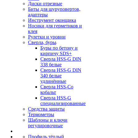
Диски отрезные
Биты для шуруповертов,
адаптеры
Инструмент оконщика
Носики для герметиков и
клея
Рулетки и уровни
Сверла, буры
Буры по бетону и
кирпичу SDS+
Сверла HSS-G DIN
338 белые
Сверла HSS-G DIN
340 белые
удлинённые
Сверла HSS-Co
кобальт
Сверла HSS-G
специализированные
Средства защиты
Термометры
Шаблоны и ключи
регулировочные
Профиль тёплый