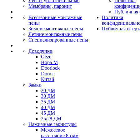
Ленты уплотнительные
Политика
Мембраны, паронит
конфиденци
Публичная 
Всесезонные монтажные
Политика
пены
конфиденциальн
Зимние монтажные пены
Публичная оферт
Летние монтажные пены
Специализированные пены
Доводчики
Geze
Нора-М
Doorlock
Dorma
Китай
Замки
20 ДМ
30 ДМ
35 ДМ
40 ДМ
45 ДМ
25/28 ДМ
Нажимные гарнитуры
Межосевое
расстояние 85 мм