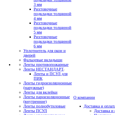
3 мм
Рихтовочные
подкладки толщиной
4 мм
Рихтовочные
подкладки толщиной
5 мм
Рихтовочные
подкладки толщиной
6 мм
Уплотнитель для окон и
дверей
Фальцевые вкладыши
Ленты противопожарные
Ленты НЕСТАНДАРТ
Ленты и ПСУЛ для
ПИК
Ленты гидроизоляционные
(наружные)
Ленты для вклейки
Ленты пароизоляционные
О компании
(внутренние)
Ленты полнобутиловые
Доставка и оплат
Ленты ПСУЛ
Доставка и 