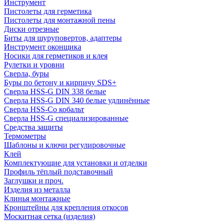
Инструмент
Пистолеты для герметика
Пистолеты для монтажной пены
Диски отрезные
Биты для шуруповертов, адаптеры
Инструмент оконщика
Носики для герметиков и клея
Рулетки и уровни
Сверла, буры
Буры по бетону и кирпичу SDS+
Сверла HSS-G DIN 338 белые
Сверла HSS-G DIN 340 белые удлинённые
Сверла HSS-Co кобальт
Сверла HSS-G специализированные
Средства защиты
Термометры
Шаблоны и ключи регулировочные
Клей
Комплектующие для установки и отделки
Профиль тёплый подставочный
Заглушки и проч.
Изделия из металла
Клинья монтажные
Кронштейны для крепления откосов
Москитная сетка (изделия)