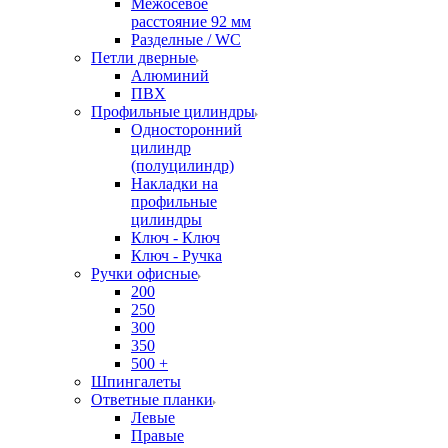
Межосевое
расстояние 92 мм
Разделные / WC
Петли дверные
Алюминий
ПВХ
Профильные цилиндры
Односторонний
цилиндр
(полуцилиндр)
Накладки на
профильные
цилиндры
Ключ - Ключ
Ключ - Ручка
Ручки офисные
200
250
300
350
500 +
Шпингалеты
Ответные планки
Левые
Правые