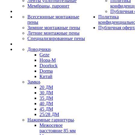
Ленты уплотнительные
Политика
Мембраны, паронит
конфиденци
Публичная 
Всесезонные монтажные
Политика
пены
конфиденциальн
Зимние монтажные пены
Публичная оферт
Летние монтажные пены
Специализированные пены
Доводчики
Geze
Нора-М
Doorlock
Dorma
Китай
Замки
20 ДМ
30 ДМ
35 ДМ
40 ДМ
45 ДМ
25/28 ДМ
Нажимные гарнитуры
Межосевое
расстояние 85 мм