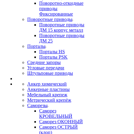
Поворотно-откидные
приводы
Фиксированные
Поворотные приводы
Поворотные приводы
ДМ 15 корпус металл
Поворотные приводы
ДМ 25
Порталы
Порталы HS
Порталы PSK
Средние запоры
Угловые передачи
Штульповые приводы
Анкер химический
Анкерные пластины
Мебельный крепеж
Метрический крепёж
Саморезы
Саморез
КРОВЕЛЬНЫЙ
Саморез ОКОННЫЙ
Саморез ОСТРЫЙ
(клоп)