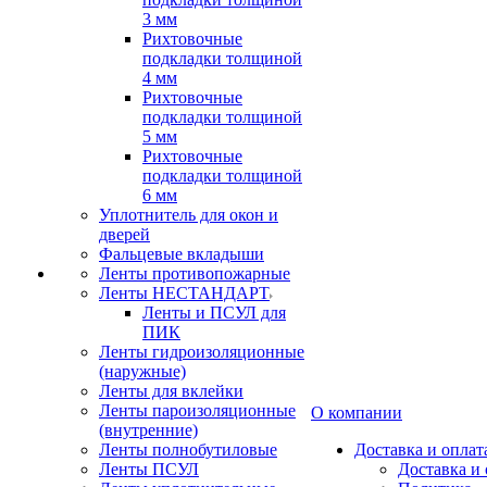
3 мм
Рихтовочные
подкладки толщиной
4 мм
Рихтовочные
подкладки толщиной
5 мм
Рихтовочные
подкладки толщиной
6 мм
Уплотнитель для окон и
дверей
Фальцевые вкладыши
Ленты противопожарные
Ленты НЕСТАНДАРТ
Ленты и ПСУЛ для
ПИК
Ленты гидроизоляционные
(наружные)
Ленты для вклейки
Ленты пароизоляционные
О компании
(внутренние)
Ленты полнобутиловые
Доставка и оплат
Ленты ПСУЛ
Доставка и 