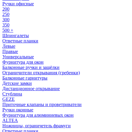
Ручки офисные
200
250
300
350
500 +
Шпингалеты
Ответные планки
Левые
Правые
Универсальные
Фурнитура для окон
Балконные ручки и защёлки
Ограничители открывания (гребенки)
Балконные гарнитуры
Детские замки
Дистанционное открывание
Стублина
GEZE
Приточные клапаны и проветриватели
Ручки оконные
Фурнитура для алюминиевых окон
ALTEA
Ножницы, ограничетель фрамуги
Ответные планки