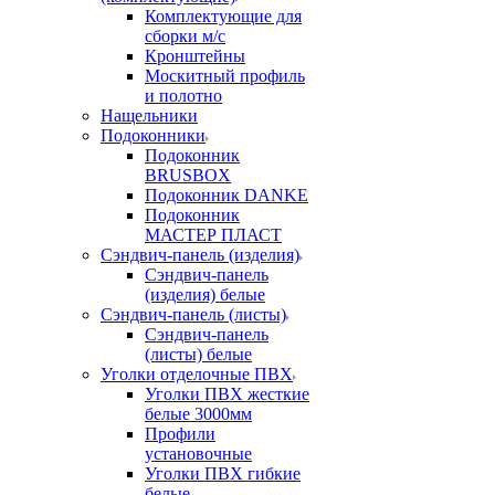
Комплектующие для
сборки м/с
Кронштейны
Москитный профиль
и полотно
Нащельники
Подоконники
Подоконник
BRUSBOX
Подоконник DANKE
Подоконник
МАСТЕР ПЛАСТ
Сэндвич-панель (изделия)
Сэндвич-панель
(изделия) белые
Сэндвич-панель (листы)
Сэндвич-панель
(листы) белые
Уголки отделочные ПВХ
Уголки ПВХ жесткие
белые 3000мм
Профили
установочные
Уголки ПВХ гибкие
белые