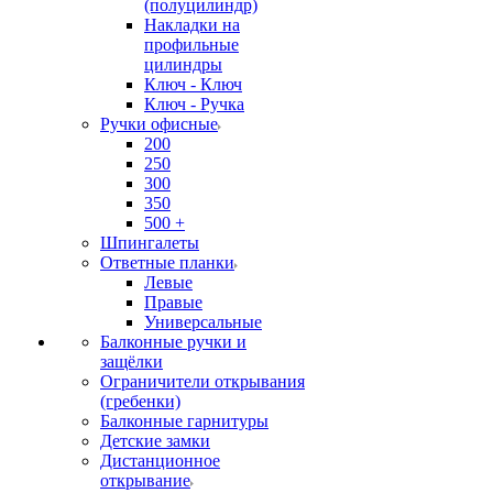
(полуцилиндр)
Накладки на
профильные
цилиндры
Ключ - Ключ
Ключ - Ручка
Ручки офисные
200
250
300
350
500 +
Шпингалеты
Ответные планки
Левые
Правые
Универсальные
Балконные ручки и
защёлки
Ограничители открывания
(гребенки)
Балконные гарнитуры
Детские замки
Дистанционное
открывание