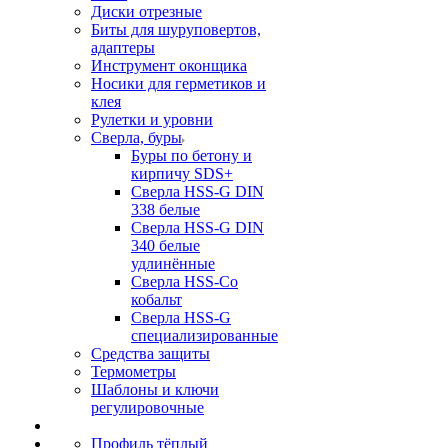
Диски отрезные
Биты для шуруповертов,
адаптеры
Инструмент оконщика
Носики для герметиков и
клея
Рулетки и уровни
Сверла, буры
Буры по бетону и
кирпичу SDS+
Сверла HSS-G DIN
338 белые
Сверла HSS-G DIN
340 белые
удлинённые
Сверла HSS-Co
кобальт
Сверла HSS-G
специализированные
Средства защиты
Термометры
Шаблоны и ключи
регулировочные
Профиль тёплый