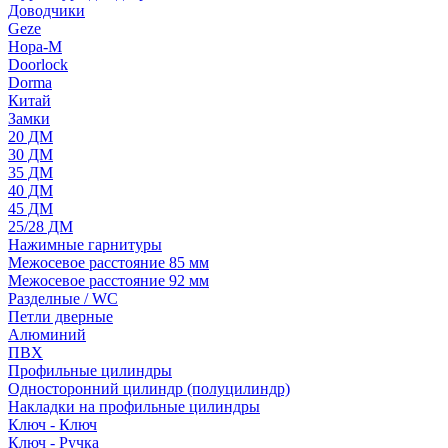
Доводчики
Geze
Нора-М
Doorlock
Dorma
Китай
Замки
20 ДМ
30 ДМ
35 ДМ
40 ДМ
45 ДМ
25/28 ДМ
Нажимные гарнитуры
Межосевое расстояние 85 мм
Межосевое расстояние 92 мм
Разделные / WC
Петли дверные
Алюминий
ПВХ
Профильные цилиндры
Односторонний цилиндр (полуцилиндр)
Накладки на профильные цилиндры
Ключ - Ключ
Ключ - Ручка