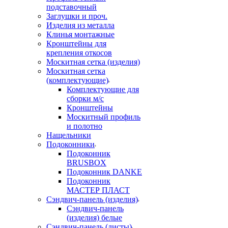
подставочный
Заглушки и проч.
Изделия из металла
Клинья монтажные
Кронштейны для
крепления откосов
Москитная сетка (изделия)
Москитная сетка
(комплектующие)
Комплектующие для
сборки м/с
Кронштейны
Москитный профиль
и полотно
Нащельники
Подоконники
Подоконник
BRUSBOX
Подоконник DANKE
Подоконник
МАСТЕР ПЛАСТ
Сэндвич-панель (изделия)
Сэндвич-панель
(изделия) белые
Сэндвич-панель (листы)