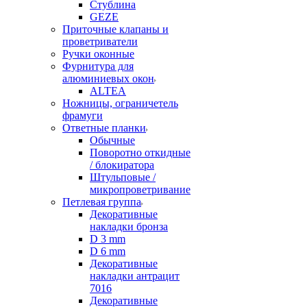
Стублина
GEZE
Приточные клапаны и
проветриватели
Ручки оконные
Фурнитура для
алюминиевых окон
ALTEA
Ножницы, ограничетель
фрамуги
Ответные планки
Обычные
Поворотно откидные
/ блокиратора
Штульповые /
микропроветривание
Петлевая группа
Декоративные
накладки бронза
D 3 mm
D 6 mm
Декоративные
накладки антрацит
7016
Декоративные