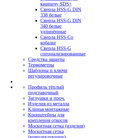
кирпичу SDS+
Сверла HSS-G DIN
338 белые
Сверла HSS-G DIN
340 белые
удлинённые
Сверла HSS-Co
кобальт
Сверла HSS-G
специализированные
Средства защиты
Термометры
Шаблоны и ключи
регулировочные
Профиль тёплый
подставочный
Заглушки и проч.
Изделия из металла
Клинья монтажные
Кронштейны для
крепления откосов
Москитная сетка (изделия)
Москитная сетка
(комплектующие)