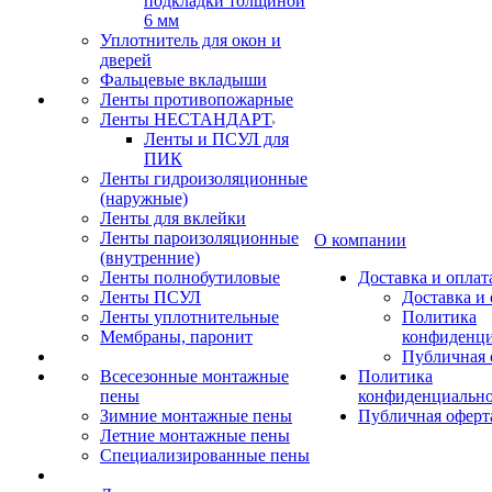
подкладки толщиной
6 мм
Уплотнитель для окон и
дверей
Фальцевые вкладыши
Ленты противопожарные
Ленты НЕСТАНДАРТ
Ленты и ПСУЛ для
ПИК
Ленты гидроизоляционные
(наружные)
Ленты для вклейки
Ленты пароизоляционные
О компании
(внутренние)
Ленты полнобутиловые
Доставка и оплат
Ленты ПСУЛ
Доставка и 
Ленты уплотнительные
Политика
Мембраны, паронит
конфиденци
Публичная 
Всесезонные монтажные
Политика
пены
конфиденциальн
Зимние монтажные пены
Публичная оферт
Летние монтажные пены
Специализированные пены