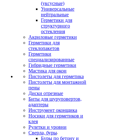
(уксусные)
Универсальные
нейтральные
Герметики для
структурного
остекления
Акриловые герметики
Герметики для
стеклопакетов
Герметики
специализированные
Гибридные герметики
Мастика для окон
Пистолеты для герметика
Пистолеты для монтажной
пены
Диски отрезные
Биты для шуруповертов,
адаптеры
Инструмент оконщика
Носики для герметиков и
клея
Рулетки и уровни
Сверла, буры
Буры по бетону и