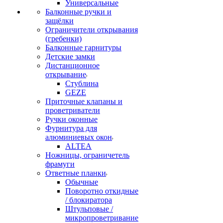
Универсальные
Балконные ручки и
защёлки
Ограничители открывания
(гребенки)
Балконные гарнитуры
Детские замки
Дистанционное
открывание
Стублина
GEZE
Приточные клапаны и
проветриватели
Ручки оконные
Фурнитура для
алюминиевых окон
ALTEA
Ножницы, ограничетель
фрамуги
Ответные планки
Обычные
Поворотно откидные
/ блокиратора
Штульповые /
микропроветривание