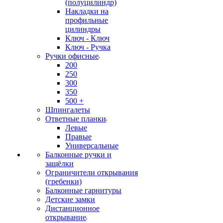
(полуцилиндр)
Накладки на
профильные
цилиндры
Ключ - Ключ
Ключ - Ручка
Ручки офисные
200
250
300
350
500 +
Шпингалеты
Ответные планки
Левые
Правые
Универсальные
Балконные ручки и
защёлки
Ограничители открывания
(гребенки)
Балконные гарнитуры
Детские замки
Дистанционное
открывание