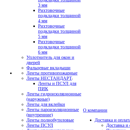
3 мм
Рихтовочные
подкладки толщиной
4 мм
Рихтовочные
подкладки толщиной
5 мм
Рихтовочные
подкладки толщиной
6 мм
Уплотнитель для окон и
дверей
Фальцевые вкладыши
Ленты противопожарные
Ленты НЕСТАНДАРТ
Ленты и ПСУЛ для
ПИК
Ленты гидроизоляционные
(наружные)
Ленты для вклейки
Ленты пароизоляционные
О компании
(внутренние)
Ленты полнобутиловые
Доставка и оплат
Ленты ПСУЛ
Доставка и 