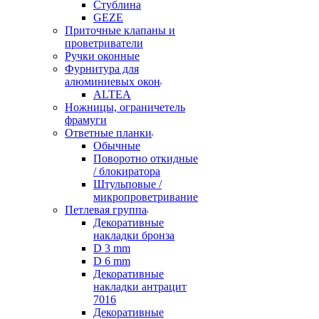
Стублина
GEZE
Приточные клапаны и
проветриватели
Ручки оконные
Фурнитура для
алюминиевых окон
ALTEA
Ножницы, ограничетель
фрамуги
Ответные планки
Обычные
Поворотно откидные
/ блокиратора
Штульповые /
микропроветривание
Петлевая группа
Декоративные
накладки бронза
D 3 mm
D 6 mm
Декоративные
накладки антрацит
7016
Декоративные