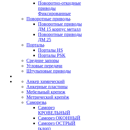
Поворотно-откидные
приводы
Фиксированные
Поворотные приводы
Поворотные приводы
ДМ 15 корпус металл
Поворотные приводы
ДМ 25
Порталы
Порталы HS
Порталы PSK
Средние запоры
Угловые передачи
Штульповые приводы
Анкер химический
Анкерные пластины
Мебельный крепеж
Метрический крепёж
Саморезы
Саморез
КРОВЕЛЬНЫЙ
Саморез ОКОННЫЙ
Саморез ОСТРЫЙ
(клоп)