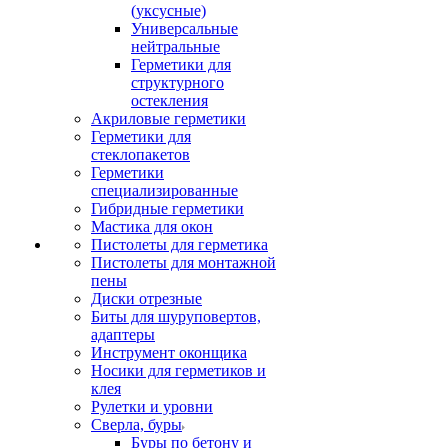
(уксусные)
Универсальные
нейтральные
Герметики для
структурного
остекления
Акриловые герметики
Герметики для
стеклопакетов
Герметики
специализированные
Гибридные герметики
Мастика для окон
Пистолеты для герметика
Пистолеты для монтажной
пены
Диски отрезные
Биты для шуруповертов,
адаптеры
Инструмент оконщика
Носики для герметиков и
клея
Рулетки и уровни
Сверла, буры
Буры по бетону и