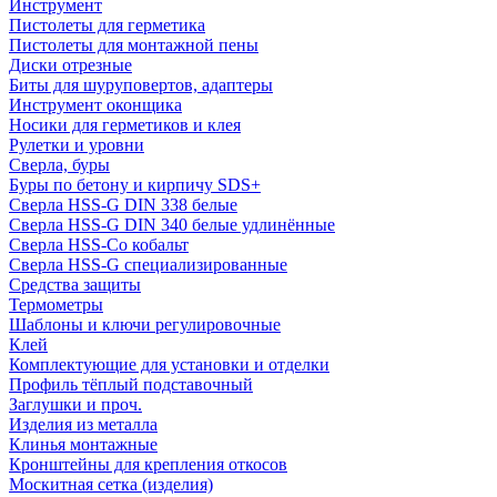
Инструмент
Пистолеты для герметика
Пистолеты для монтажной пены
Диски отрезные
Биты для шуруповертов, адаптеры
Инструмент оконщика
Носики для герметиков и клея
Рулетки и уровни
Сверла, буры
Буры по бетону и кирпичу SDS+
Сверла HSS-G DIN 338 белые
Сверла HSS-G DIN 340 белые удлинённые
Сверла HSS-Co кобальт
Сверла HSS-G специализированные
Средства защиты
Термометры
Шаблоны и ключи регулировочные
Клей
Комплектующие для установки и отделки
Профиль тёплый подставочный
Заглушки и проч.
Изделия из металла
Клинья монтажные
Кронштейны для крепления откосов
Москитная сетка (изделия)