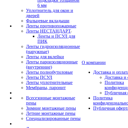
подкладки толщиной
6 мм
Уплотнитель для окон и
дверей
Фальцевые вкладыши
Ленты противопожарные
Ленты НЕСТАНДАРТ
Ленты и ПСУЛ для
ПИК
Ленты гидроизоляционные
(наружные)
Ленты для вклейки
Ленты пароизоляционные
О компании
(внутренние)
Ленты полнобутиловые
Доставка и оплат
Ленты ПСУЛ
Доставка и 
Ленты уплотнительные
Политика
Мембраны, паронит
конфиденци
Публичная 
Всесезонные монтажные
Политика
пены
конфиденциальн
Зимние монтажные пены
Публичная оферт
Летние монтажные пены
Специализированные пены