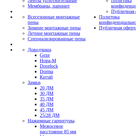
Ленты уплотнительные
Политика
Мембраны, паронит
конфиденци
Публичная 
Всесезонные монтажные
Политика
пены
конфиденциальн
Зимние монтажные пены
Публичная оферт
Летние монтажные пены
Специализированные пены
Доводчики
Geze
Нора-М
Doorlock
Dorma
Китай
Замки
20 ДМ
30 ДМ
35 ДМ
40 ДМ
45 ДМ
25/28 ДМ
Нажимные гарнитуры
Межосевое
расстояние 85 мм