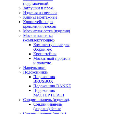
подставочный
Заглушки и проч.
Изделия из металла
Клинья монтажные
Кронштейны для
крепления откосов
Москитная сетка (изделия)
Москитная сетка
(комплектующие)
Комплектующие для
сборки м/с
Кронштейны
Москитный профиль
и полотно
Нащельники
Подоконники
Подоконник
BRUSBOX
Подоконник DANKE
Подоконник
МАСТЕР ПЛАСТ
Сэндвич-панель (изделия)
Сэндвич-панель
(изделия) белые
Сэндвич-панель (листы)