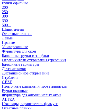
Ручки офисные
200
250
300
350
500 +
Шпингалеты
Ответные планки
Левые
Правые
Универсальные
Фурнитура для окон
Балконные ручки и защёлки
Ограничители открывания (гребенки)
Балконные гарнитуры
Детские замки
Дистанционное открывание
Стублина
GEZE
Приточные клапаны и проветриватели
Ручки оконные
Фурнитура для алюминиевых окон
ALTEA
Ножницы, ограничетель фрамуги
Ответные планки