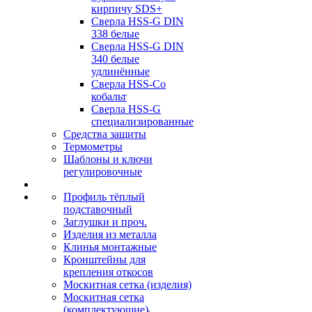
кирпичу SDS+
Сверла HSS-G DIN
338 белые
Сверла HSS-G DIN
340 белые
удлинённые
Сверла HSS-Co
кобальт
Сверла HSS-G
специализированные
Средства защиты
Термометры
Шаблоны и ключи
регулировочные
Профиль тёплый
подставочный
Заглушки и проч.
Изделия из металла
Клинья монтажные
Кронштейны для
крепления откосов
Москитная сетка (изделия)
Москитная сетка
(комплектующие)