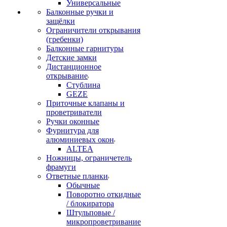
Универсальные
Балконные ручки и
защёлки
Ограничители открывания
(гребенки)
Балконные гарнитуры
Детские замки
Дистанционное
открывание
Стублина
GEZE
Приточные клапаны и
проветриватели
Ручки оконные
Фурнитура для
алюминиевых окон
ALTEA
Ножницы, ограничетель
фрамуги
Ответные планки
Обычные
Поворотно откидные
/ блокиратора
Штульповые /
микропроветривание