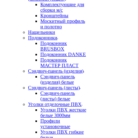
Комплектующие для
сборки м/с
Кронштейны
Москитный профиль
и полотно
Нащельники
Подоконники
Подоконник
BRUSBOX
Подоконник DANKE
Подоконник
МАСТЕР ПЛАСТ
Сэндвич-панель (изделия)
Сэндвич-панель
(изделия) белые
Сэндвич-панель (листы)
Сэндвич-панель
(листы) белые
Уголки отделочные ПВХ
Уголки ПВХ жесткие
белые 3000мм
Профили
установочные
Уголки ПВХ гибкие
белые