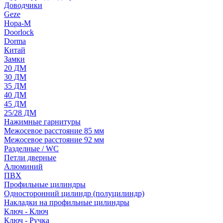
Доводчики
Geze
Нора-М
Doorlock
Dorma
Китай
Замки
20 ДМ
30 ДМ
35 ДМ
40 ДМ
45 ДМ
25/28 ДМ
Нажимные гарнитуры
Межосевое расстояние 85 мм
Межосевое расстояние 92 мм
Разделные / WC
Петли дверные
Алюминий
ПВХ
Профильные цилиндры
Односторонний цилиндр (полуцилиндр)
Накладки на профильные цилиндры
Ключ - Ключ
Ключ - Ручка