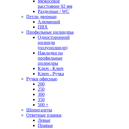
Межосевое
расстояние 92 мм
Разделные / WC
Петли дверные
Алюминий
ПВХ
Профильные цилиндры
Односторонний
цилиндр
(полуцилиндр)
Накладки на
профильные
цилиндры
Ключ - Ключ
Ключ - Ручка
Ручки офисные
200
250
300
350
500 +
Шпингалеты
Ответные планки
Левые
Правые