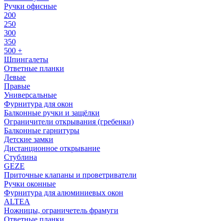
Ручки офисные
200
250
300
350
500 +
Шпингалеты
Ответные планки
Левые
Правые
Универсальные
Фурнитура для окон
Балконные ручки и защёлки
Ограничители открывания (гребенки)
Балконные гарнитуры
Детские замки
Дистанционное открывание
Стублина
GEZE
Приточные клапаны и проветриватели
Ручки оконные
Фурнитура для алюминиевых окон
ALTEA
Ножницы, ограничетель фрамуги
Ответные планки