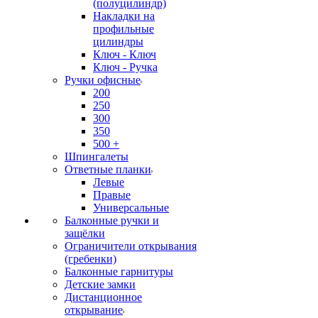
(полуцилиндр)
Накладки на
профильные
цилиндры
Ключ - Ключ
Ключ - Ручка
Ручки офисные
200
250
300
350
500 +
Шпингалеты
Ответные планки
Левые
Правые
Универсальные
Балконные ручки и
защёлки
Ограничители открывания
(гребенки)
Балконные гарнитуры
Детские замки
Дистанционное
открывание