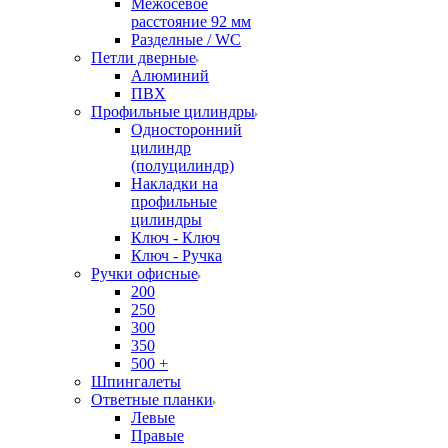
Межосевое
расстояние 92 мм
Разделные / WC
Петли дверные
Алюминий
ПВХ
Профильные цилиндры
Односторонний
цилиндр
(полуцилиндр)
Накладки на
профильные
цилиндры
Ключ - Ключ
Ключ - Ручка
Ручки офисные
200
250
300
350
500 +
Шпингалеты
Ответные планки
Левые
Правые