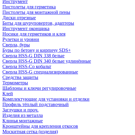
Инструмент
Пистолеты для герметика
Пистолеты для монтажной пены
Диски отрезные
Биты для шуруповертов, адаптеры
Инструмент оконщика
Носики для герметиков и клея
Рулетки и уровни
Сверла, буры
Буры по бетону и кирпичу SDS+
Сверла HSS-G DIN 338 белые
Сверла HSS-G DIN 340 белые удлинённые
Сверла HSS-Co кобальт
Сверла HSS-G специализированные
Средства защиты
Термометры
Шаблоны и ключи регулировочные
Клей
Комплектующие для установки и отделки
Профиль тёплый подставочный
Заглушки и проч.
Изделия из металла
Клинья монтажные
Кронштейны для крепления откосов
Москитная сетка (изделия)