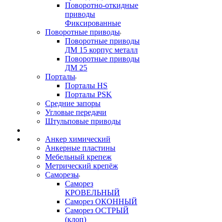
Поворотно-откидные
приводы
Фиксированные
Поворотные приводы
Поворотные приводы
ДМ 15 корпус металл
Поворотные приводы
ДМ 25
Порталы
Порталы HS
Порталы PSK
Средние запоры
Угловые передачи
Штульповые приводы
Анкер химический
Анкерные пластины
Мебельный крепеж
Метрический крепёж
Саморезы
Саморез
КРОВЕЛЬНЫЙ
Саморез ОКОННЫЙ
Саморез ОСТРЫЙ
(клоп)