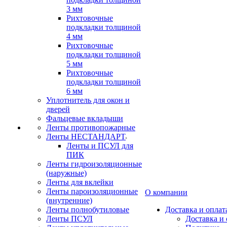
3 мм
Рихтовочные
подкладки толщиной
4 мм
Рихтовочные
подкладки толщиной
5 мм
Рихтовочные
подкладки толщиной
6 мм
Уплотнитель для окон и
дверей
Фальцевые вкладыши
Ленты противопожарные
Ленты НЕСТАНДАРТ
Ленты и ПСУЛ для
ПИК
Ленты гидроизоляционные
(наружные)
Ленты для вклейки
Ленты пароизоляционные
О компании
(внутренние)
Ленты полнобутиловые
Доставка и оплат
Ленты ПСУЛ
Доставка и 