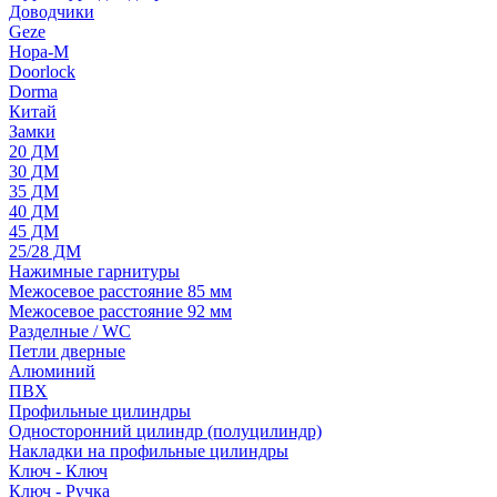
Доводчики
Geze
Нора-М
Doorlock
Dorma
Китай
Замки
20 ДМ
30 ДМ
35 ДМ
40 ДМ
45 ДМ
25/28 ДМ
Нажимные гарнитуры
Межосевое расстояние 85 мм
Межосевое расстояние 92 мм
Разделные / WC
Петли дверные
Алюминий
ПВХ
Профильные цилиндры
Односторонний цилиндр (полуцилиндр)
Накладки на профильные цилиндры
Ключ - Ключ
Ключ - Ручка