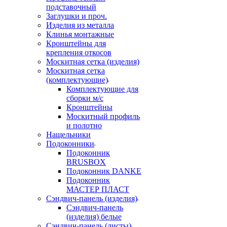
подставочный
Заглушки и проч.
Изделия из металла
Клинья монтажные
Кронштейны для
крепления откосов
Москитная сетка (изделия)
Москитная сетка
(комплектующие)
Комплектующие для
сборки м/с
Кронштейны
Москитный профиль
и полотно
Нащельники
Подоконники
Подоконник
BRUSBOX
Подоконник DANKE
Подоконник
МАСТЕР ПЛАСТ
Сэндвич-панель (изделия)
Сэндвич-панель
(изделия) белые
Сэндвич-панель (листы)