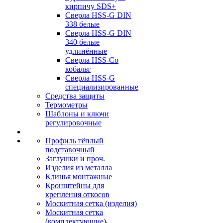
кирпичу SDS+
Сверла HSS-G DIN
338 белые
Сверла HSS-G DIN
340 белые
удлинённые
Сверла HSS-Co
кобальт
Сверла HSS-G
специализированные
Средства защиты
Термометры
Шаблоны и ключи
регулировочные
Профиль тёплый
подставочный
Заглушки и проч.
Изделия из металла
Клинья монтажные
Кронштейны для
крепления откосов
Москитная сетка (изделия)
Москитная сетка
(комплектующие)