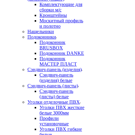
Комплектующие для
сборки м/с
Кронштейны
Москитный профиль
и полотно
Нащельники
Подоконники
Подоконник
BRUSBOX
Подоконник DANKE
Подоконник
МАСТЕР ПЛАСТ
Сэндвич-панель (изделия)
Сэндвич-панель
(изделия) белые
Сэндвич-панель (листы)
Сэндвич-панель
(листы) белые
Уголки отделочные ПВХ
Уголки ПВХ жесткие
белые 3000мм
Профили
установочные
Уголки ПВХ гибкие
белые