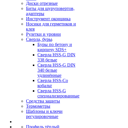
Диски отрезные
Биты для шуруповертов,
адаптеры
Инструмент оконщика
Носики для герметиков и
клея
Рулетки и уровни
Сверла, буры
Буры по бетону и
кирпичу SDS+
Сверла HSS-G DIN
338 белые
Сверла HSS-G DIN
340 белые
удлинённые
Сверла HSS-Co
кобальт
Сверла HSS-G
специализированные
Средства защиты
Термометры
Шаблоны и ключи
регулировочные
Профиль тёплый