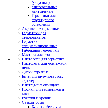
(уксусные)
Универсальные
нейтральные
Герметики для
структурного
остекления
Акриловые герметики
Герметики для
стеклопакетов
Герметики
специализированные
Гибридные герметики
Мастика для окон
Пистолеты для герметика
Пистолеты для монтажной
пены
Диски отрезные
Биты для шуруповертов,
адаптеры
Инструмент оконщика
Носики для герметиков и
клея
Рулетки и уровни
Сверла, буры
Буры по бетону и