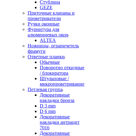
Стублина
GEZE
Приточные клапаны и
проветриватели
Ручки оконные
Фурнитура для
алюминиевых окон
ALTEA
Ножницы, ограничетель
фрамуги
Ответные планки
Обычные
Поворотно откидные
/ блокиратора
Штульповые /
микропроветривание
Петлевая группа
Декоративные
накладки бронза
D 3 mm
D 6 mm
Декоративные
накладки антрацит
7016
Декоративные