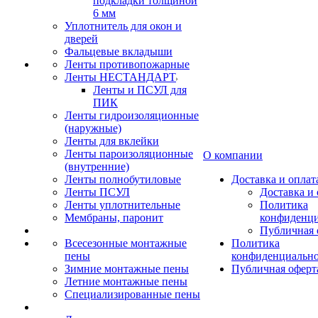
подкладки толщиной
6 мм
Уплотнитель для окон и
дверей
Фальцевые вкладыши
Ленты противопожарные
Ленты НЕСТАНДАРТ
Ленты и ПСУЛ для
ПИК
Ленты гидроизоляционные
(наружные)
Ленты для вклейки
Ленты пароизоляционные
О компании
(внутренние)
Ленты полнобутиловые
Доставка и оплат
Ленты ПСУЛ
Доставка и 
Ленты уплотнительные
Политика
Мембраны, паронит
конфиденци
Публичная 
Всесезонные монтажные
Политика
пены
конфиденциальн
Зимние монтажные пены
Публичная оферт
Летние монтажные пены
Специализированные пены