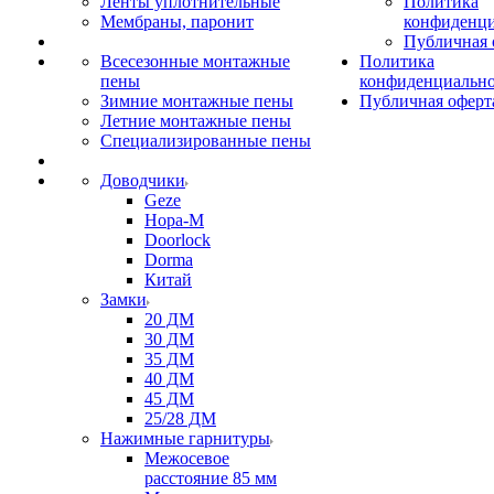
Ленты уплотнительные
Политика
Мембраны, паронит
конфиденци
Публичная 
Всесезонные монтажные
Политика
пены
конфиденциальн
Зимние монтажные пены
Публичная оферт
Летние монтажные пены
Специализированные пены
Доводчики
Geze
Нора-М
Doorlock
Dorma
Китай
Замки
20 ДМ
30 ДМ
35 ДМ
40 ДМ
45 ДМ
25/28 ДМ
Нажимные гарнитуры
Межосевое
расстояние 85 мм