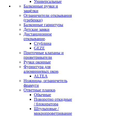
Универсальные
Балконные ручки и
защёлки
Ограничители открывания
(гребенки)
Балконные гарнитуры
Детские замки
Дистанционное
открывание
Стублина
GEZE
Приточные клапаны и
проветриватели
Ручки оконные
Фурнитура для
алюминиевых окон
ALTEA
Ножницы, ограничетель
фрамуги
Ответные планки
Обычные
Поворотно откидные
/ блокиратора
Штульповые /
микропроветривание