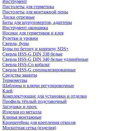
Инструмент
Пистолеты для герметика
Пистолеты для монтажной пены
Диски отрезные
Биты для шуруповертов, адаптеры
Инструмент оконщика
Носики для герметиков и клея
Рулетки и уровни
Сверла, буры
Буры по бетону и кирпичу SDS+
Сверла HSS-G DIN 338 белые
Сверла HSS-G DIN 340 белые удлинённые
Сверла HSS-Co кобальт
Сверла HSS-G специализированные
Средства защиты
Термометры
Шаблоны и ключи регулировочные
Клей
Комплектующие для установки и отделки
Профиль тёплый подставочный
Заглушки и проч.
Изделия из металла
Клинья монтажные
Кронштейны для крепления откосов
Москитная сетка (изделия)