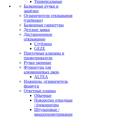
Универсальные
Балконные ручки и
защёлки
Ограничители открывания
(гребенки)
Балконные гарнитуры
Детские замки
Дистанционное
открывание
Стублина
GEZE
Приточные клапаны и
проветриватели
Ручки оконные
Фурнитура для
алюминиевых окон
ALTEA
Ножницы, ограничетель
фрамуги
Ответные планки
Обычные
Поворотно откидные
/ блокиратора
Штульповые /
микропроветривание