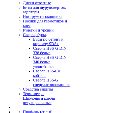
Диски отрезные
Биты для шуруповертов,
адаптеры
Инструмент оконщика
Носики для герметиков и
клея
Рулетки и уровни
Сверла, буры
Буры по бетону и
кирпичу SDS+
Сверла HSS-G DIN
338 белые
Сверла HSS-G DIN
340 белые
удлинённые
Сверла HSS-Co
кобальт
Сверла HSS-G
специализированные
Средства защиты
Термометры
Шаблоны и ключи
регулировочные
Профиль тёплый