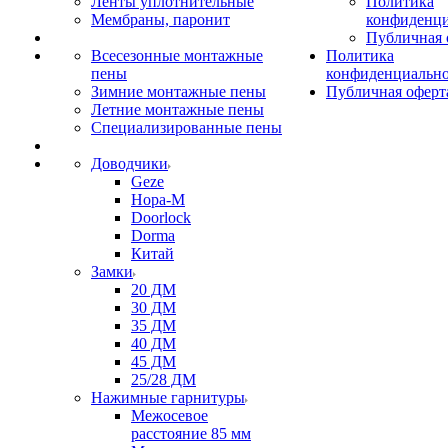
Ленты уплотнительные
Политика
Мембраны, паронит
конфиденци
Публичная 
Всесезонные монтажные
Политика
пены
конфиденциальн
Зимние монтажные пены
Публичная оферт
Летние монтажные пены
Специализированные пены
Доводчики
Geze
Нора-М
Doorlock
Dorma
Китай
Замки
20 ДМ
30 ДМ
35 ДМ
40 ДМ
45 ДМ
25/28 ДМ
Нажимные гарнитуры
Межосевое
расстояние 85 мм