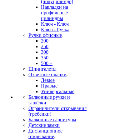
(полуцилиндр)
Накладки на
профильные
цилиндры
Ключ - Ключ
Ключ - Ручка
Ручки офисные
200
250
300
350
500 +
Шпингалеты
Ответные планки
Левые
Правые
Универсальные
Балконные ручки и
защёлки
Ограничители открывания
(гребенки)
Балконные гарнитуры
Детские замки
Дистанционное
открывание