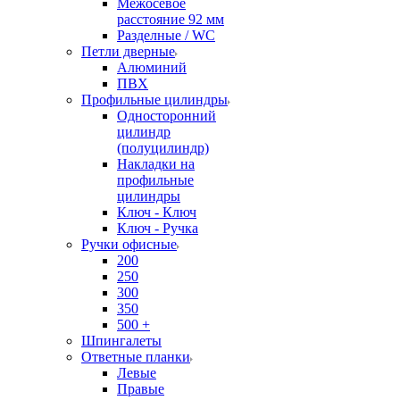
Межосевое
расстояние 92 мм
Разделные / WC
Петли дверные
Алюминий
ПВХ
Профильные цилиндры
Односторонний
цилиндр
(полуцилиндр)
Накладки на
профильные
цилиндры
Ключ - Ключ
Ключ - Ручка
Ручки офисные
200
250
300
350
500 +
Шпингалеты
Ответные планки
Левые
Правые