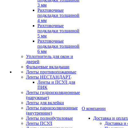
3 мм
Рихтовочные
подкладки толщиной
4 мм
Рихтовочные
подкладки толщиной
5 мм
Рихтовочные
подкладки толщиной
6 мм
Уплотнитель для окон и
дверей
Фальцевые вкладыши
Ленты противопожарные
Ленты НЕСТАНДАРТ
Ленты и ПСУЛ для
ПИК
Ленты гидроизоляционные
(наружные)
Ленты для вклейки
Ленты пароизоляционные
О компании
(внутренние)
Ленты полнобутиловые
Доставка и оплат
Ленты ПСУЛ
Доставка и 