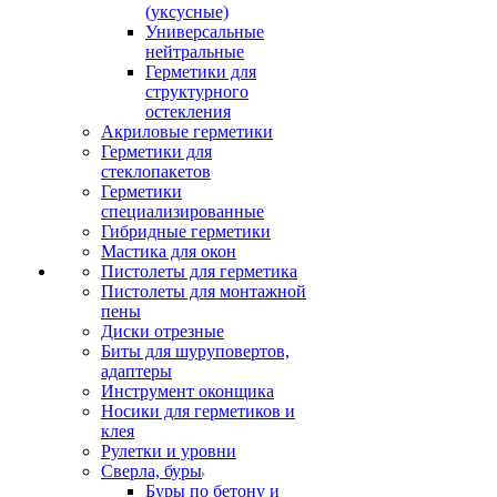
(уксусные)
Универсальные
нейтральные
Герметики для
структурного
остекления
Акриловые герметики
Герметики для
стеклопакетов
Герметики
специализированные
Гибридные герметики
Мастика для окон
Пистолеты для герметика
Пистолеты для монтажной
пены
Диски отрезные
Биты для шуруповертов,
адаптеры
Инструмент оконщика
Носики для герметиков и
клея
Рулетки и уровни
Сверла, буры
Буры по бетону и