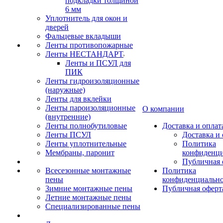
подкладки толщиной
6 мм
Уплотнитель для окон и
дверей
Фальцевые вкладыши
Ленты противопожарные
Ленты НЕСТАНДАРТ
Ленты и ПСУЛ для
ПИК
Ленты гидроизоляционные
(наружные)
Ленты для вклейки
Ленты пароизоляционные
О компании
(внутренние)
Ленты полнобутиловые
Доставка и оплат
Ленты ПСУЛ
Доставка и 
Ленты уплотнительные
Политика
Мембраны, паронит
конфиденци
Публичная 
Всесезонные монтажные
Политика
пены
конфиденциальн
Зимние монтажные пены
Публичная оферт
Летние монтажные пены
Специализированные пены