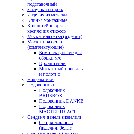
подставочный
Заглушки и проч.
Изделия из металла
Клинья монтажные
Кронштейны для
крепления откосов
Москитная сетка (изделия)
Москитная сетка
(комплектующие)
Комплектующие для
сборки м/с
Кронштейны
Москитный профиль
и полотно
Нащельники
Подоконники
Подоконник
BRUSBOX
Подоконник DANKE
Подоконник
МАСТЕР ПЛАСТ
Сэндвич-панель (изделия)
Сэндвич-панель
(изделия) белые
Сэндвич-панель (листы)