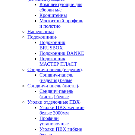
Комплектующие для
сборки м/с
Кронштейны
Москитный профиль
и полотно
Нащельники
Подоконники
Подоконник
BRUSBOX
Подоконник DANKE
Подоконник
МАСТЕР ПЛАСТ
Сэндвич-панель (изделия)
Сэндвич-панель
(изделия) белые
Сэндвич-панель (листы)
Сэндвич-панель
(листы) белые
Уголки отделочные ПВХ
Уголки ПВХ жесткие
белые 3000мм
Профили
установочные
Уголки ПВХ гибкие
белые