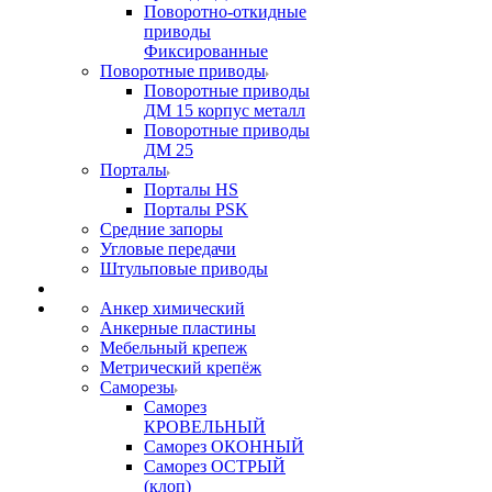
Поворотно-откидные
приводы
Фиксированные
Поворотные приводы
Поворотные приводы
ДМ 15 корпус металл
Поворотные приводы
ДМ 25
Порталы
Порталы HS
Порталы PSK
Средние запоры
Угловые передачи
Штульповые приводы
Анкер химический
Анкерные пластины
Мебельный крепеж
Метрический крепёж
Саморезы
Саморез
КРОВЕЛЬНЫЙ
Саморез ОКОННЫЙ
Саморез ОСТРЫЙ
(клоп)