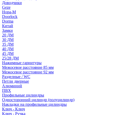
Доводчики
Geze
Нора-М
Doorlock
Dorma
Китай
Замки
20 ДМ
30 ДМ
35 ДМ
40 ДМ
45 ДМ
25/28 ДМ
Нажимные гарнитуры
Межосевое расстояние 85 мм
Межосевое расстояние 92 мм
Разделные / WC
Петли дверные
Алюминий
ПВХ
Профильные цилиндры
Односторонний цилиндр (полуцилиндр)
Накладки на профильные цилиндры
Ключ - Ключ
Ключ - Ручка