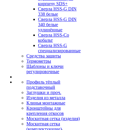
кирпичу SDS+
Сверла HSS-G DIN
338 белые
Сверла HSS-G DIN
340 белые
удлинённые
Сверла HSS-Co
кобальт
Сверла HSS-G
специализированные
Средства защиты
Термометры
Шаблоны и ключи
регулировочные
Профиль тёплый
подставочный
Заглушки и проч.
Изделия из металла
Клинья монтажные
Кронштейны для
крепления откосов
Москитная сетка (изделия)
Москитная сетка
(комплектующие)