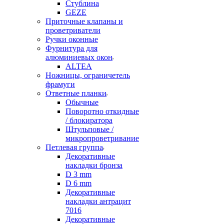
Стублина
GEZE
Приточные клапаны и
проветриватели
Ручки оконные
Фурнитура для
алюминиевых окон
ALTEA
Ножницы, ограничетель
фрамуги
Ответные планки
Обычные
Поворотно откидные
/ блокиратора
Штульповые /
микропроветривание
Петлевая группа
Декоративные
накладки бронза
D 3 mm
D 6 mm
Декоративные
накладки антрацит
7016
Декоративные