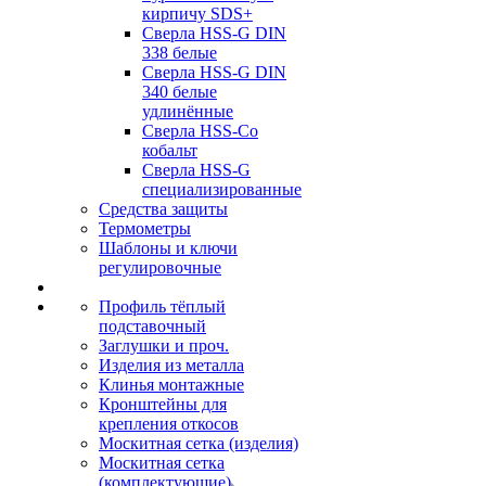
кирпичу SDS+
Сверла HSS-G DIN
338 белые
Сверла HSS-G DIN
340 белые
удлинённые
Сверла HSS-Co
кобальт
Сверла HSS-G
специализированные
Средства защиты
Термометры
Шаблоны и ключи
регулировочные
Профиль тёплый
подставочный
Заглушки и проч.
Изделия из металла
Клинья монтажные
Кронштейны для
крепления откосов
Москитная сетка (изделия)
Москитная сетка
(комплектующие)