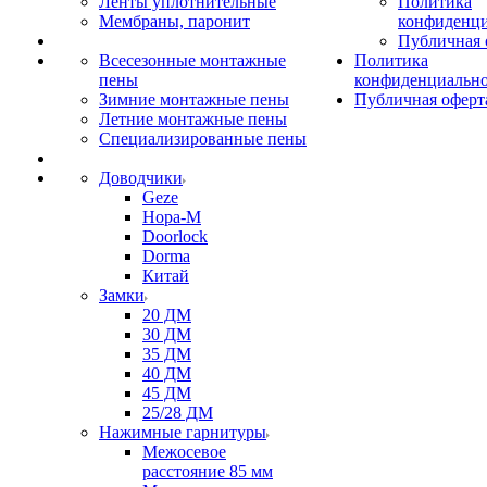
Ленты уплотнительные
Политика
Мембраны, паронит
конфиденци
Публичная 
Всесезонные монтажные
Политика
пены
конфиденциальн
Зимние монтажные пены
Публичная оферт
Летние монтажные пены
Специализированные пены
Доводчики
Geze
Нора-М
Doorlock
Dorma
Китай
Замки
20 ДМ
30 ДМ
35 ДМ
40 ДМ
45 ДМ
25/28 ДМ
Нажимные гарнитуры
Межосевое
расстояние 85 мм