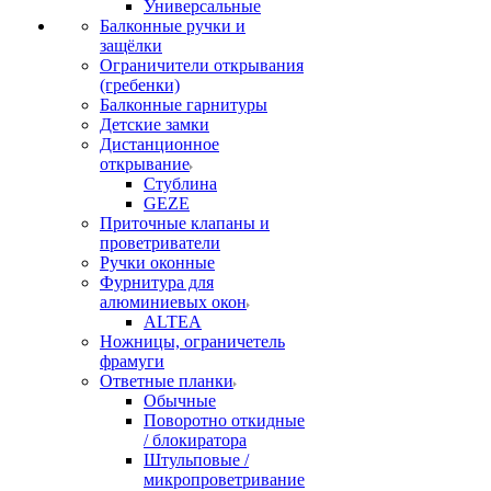
Универсальные
Балконные ручки и
защёлки
Ограничители открывания
(гребенки)
Балконные гарнитуры
Детские замки
Дистанционное
открывание
Стублина
GEZE
Приточные клапаны и
проветриватели
Ручки оконные
Фурнитура для
алюминиевых окон
ALTEA
Ножницы, ограничетель
фрамуги
Ответные планки
Обычные
Поворотно откидные
/ блокиратора
Штульповые /
микропроветривание