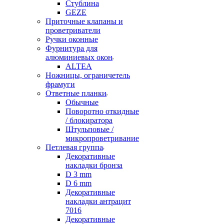
Стублина
GEZE
Приточные клапаны и
проветриватели
Ручки оконные
Фурнитура для
алюминиевых окон
ALTEA
Ножницы, ограничетель
фрамуги
Ответные планки
Обычные
Поворотно откидные
/ блокиратора
Штульповые /
микропроветривание
Петлевая группа
Декоративные
накладки бронза
D 3 mm
D 6 mm
Декоративные
накладки антрацит
7016
Декоративные