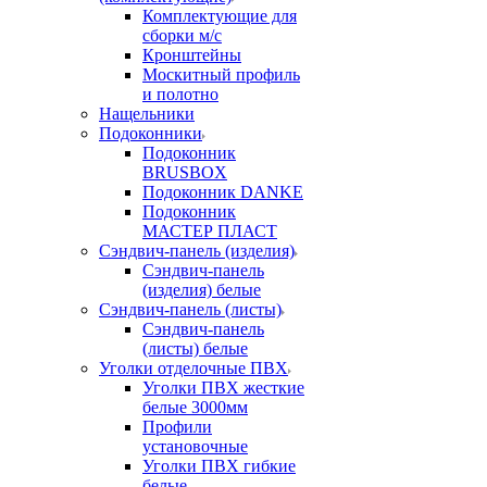
Комплектующие для
сборки м/с
Кронштейны
Москитный профиль
и полотно
Нащельники
Подоконники
Подоконник
BRUSBOX
Подоконник DANKE
Подоконник
МАСТЕР ПЛАСТ
Сэндвич-панель (изделия)
Сэндвич-панель
(изделия) белые
Сэндвич-панель (листы)
Сэндвич-панель
(листы) белые
Уголки отделочные ПВХ
Уголки ПВХ жесткие
белые 3000мм
Профили
установочные
Уголки ПВХ гибкие
белые