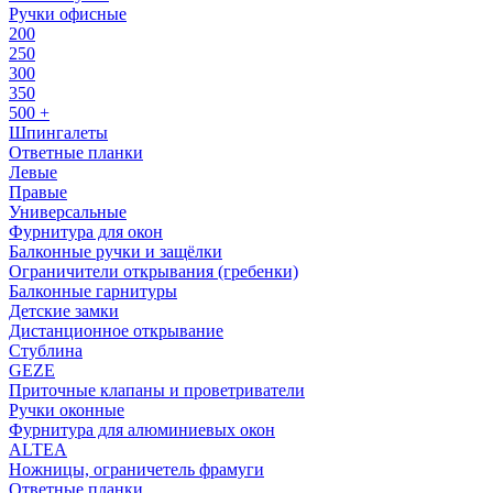
Ручки офисные
200
250
300
350
500 +
Шпингалеты
Ответные планки
Левые
Правые
Универсальные
Фурнитура для окон
Балконные ручки и защёлки
Ограничители открывания (гребенки)
Балконные гарнитуры
Детские замки
Дистанционное открывание
Стублина
GEZE
Приточные клапаны и проветриватели
Ручки оконные
Фурнитура для алюминиевых окон
ALTEA
Ножницы, ограничетель фрамуги
Ответные планки