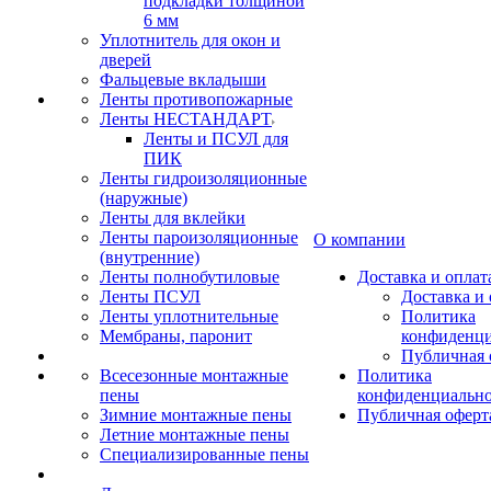
подкладки толщиной
6 мм
Уплотнитель для окон и
дверей
Фальцевые вкладыши
Ленты противопожарные
Ленты НЕСТАНДАРТ
Ленты и ПСУЛ для
ПИК
Ленты гидроизоляционные
(наружные)
Ленты для вклейки
Ленты пароизоляционные
О компании
(внутренние)
Ленты полнобутиловые
Доставка и оплат
Ленты ПСУЛ
Доставка и 
Ленты уплотнительные
Политика
Мембраны, паронит
конфиденци
Публичная 
Всесезонные монтажные
Политика
пены
конфиденциальн
Зимние монтажные пены
Публичная оферт
Летние монтажные пены
Специализированные пены