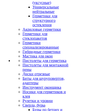
(уксусные)
Универсальные
нейтральные
Герметики для
структурного
остекления
Акриловые герметики
Герметики для
стеклопакетов
Герметики
специализированные
Гибридные герметики
Мастика для окон
Пистолеты для герметика
Пистолеты для монтажной
пены
Диски отрезные
Биты для шуруповертов,
адаптеры
Инструмент оконщика
Носики для герметиков и
клея
Рулетки и уровни
Сверла, буры
Буры по бетону и