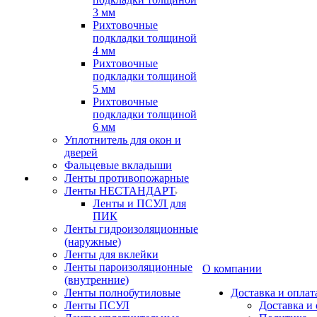
3 мм
Рихтовочные
подкладки толщиной
4 мм
Рихтовочные
подкладки толщиной
5 мм
Рихтовочные
подкладки толщиной
6 мм
Уплотнитель для окон и
дверей
Фальцевые вкладыши
Ленты противопожарные
Ленты НЕСТАНДАРТ
Ленты и ПСУЛ для
ПИК
Ленты гидроизоляционные
(наружные)
Ленты для вклейки
Ленты пароизоляционные
О компании
(внутренние)
Ленты полнобутиловые
Доставка и оплат
Ленты ПСУЛ
Доставка и 