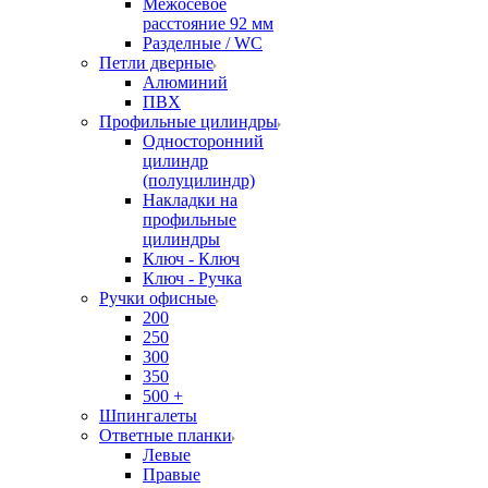
Межосевое
расстояние 92 мм
Разделные / WC
Петли дверные
Алюминий
ПВХ
Профильные цилиндры
Односторонний
цилиндр
(полуцилиндр)
Накладки на
профильные
цилиндры
Ключ - Ключ
Ключ - Ручка
Ручки офисные
200
250
300
350
500 +
Шпингалеты
Ответные планки
Левые
Правые