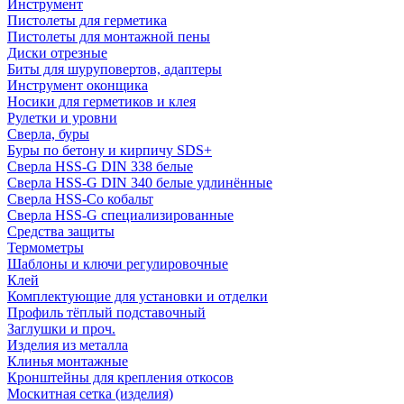
Инструмент
Пистолеты для герметика
Пистолеты для монтажной пены
Диски отрезные
Биты для шуруповертов, адаптеры
Инструмент оконщика
Носики для герметиков и клея
Рулетки и уровни
Сверла, буры
Буры по бетону и кирпичу SDS+
Сверла HSS-G DIN 338 белые
Сверла HSS-G DIN 340 белые удлинённые
Сверла HSS-Co кобальт
Сверла HSS-G специализированные
Средства защиты
Термометры
Шаблоны и ключи регулировочные
Клей
Комплектующие для установки и отделки
Профиль тёплый подставочный
Заглушки и проч.
Изделия из металла
Клинья монтажные
Кронштейны для крепления откосов
Москитная сетка (изделия)