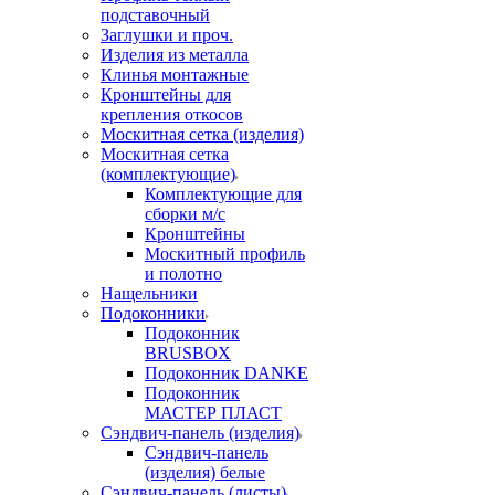
подставочный
Заглушки и проч.
Изделия из металла
Клинья монтажные
Кронштейны для
крепления откосов
Москитная сетка (изделия)
Москитная сетка
(комплектующие)
Комплектующие для
сборки м/с
Кронштейны
Москитный профиль
и полотно
Нащельники
Подоконники
Подоконник
BRUSBOX
Подоконник DANKE
Подоконник
МАСТЕР ПЛАСТ
Сэндвич-панель (изделия)
Сэндвич-панель
(изделия) белые
Сэндвич-панель (листы)