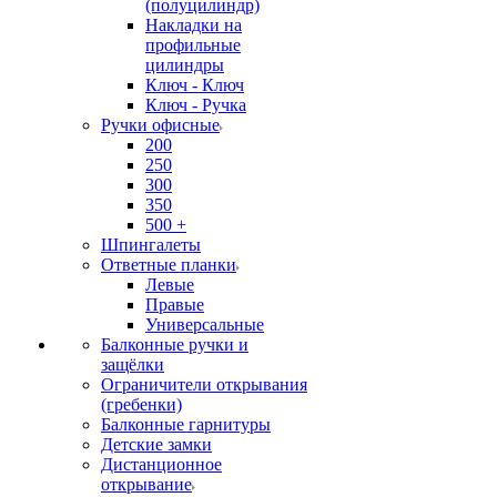
(полуцилиндр)
Накладки на
профильные
цилиндры
Ключ - Ключ
Ключ - Ручка
Ручки офисные
200
250
300
350
500 +
Шпингалеты
Ответные планки
Левые
Правые
Универсальные
Балконные ручки и
защёлки
Ограничители открывания
(гребенки)
Балконные гарнитуры
Детские замки
Дистанционное
открывание