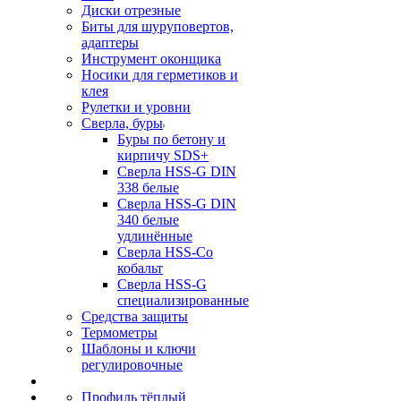
Диски отрезные
Биты для шуруповертов,
адаптеры
Инструмент оконщика
Носики для герметиков и
клея
Рулетки и уровни
Сверла, буры
Буры по бетону и
кирпичу SDS+
Сверла HSS-G DIN
338 белые
Сверла HSS-G DIN
340 белые
удлинённые
Сверла HSS-Co
кобальт
Сверла HSS-G
специализированные
Средства защиты
Термометры
Шаблоны и ключи
регулировочные
Профиль тёплый