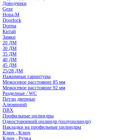
Доводчики
Geze
Нора-М
Doorlock
Dorma
Китай
Замки
20 ДМ
30 ДМ
35 ДМ
40 ДМ
45 ДМ
25/28 ДМ
Нажимные гарнитуры
Межосевое расстояние 85 мм
Межосевое расстояние 92 мм
Разделные / WC
Петли дверные
Алюминий
ПВХ
Профильные цилиндры
Односторонний цилиндр (полуцилиндр)
Накладки на профильные цилиндры
Ключ - Ключ
Ключ - Ручка