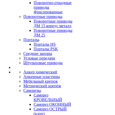
Поворотно-откидные
приводы
Фиксированные
Поворотные приводы
Поворотные приводы
ДМ 15 корпус металл
Поворотные приводы
ДМ 25
Порталы
Порталы HS
Порталы PSK
Средние запоры
Угловые передачи
Штульповые приводы
Анкер химический
Анкерные пластины
Мебельный крепеж
Метрический крепёж
Саморезы
Саморез
КРОВЕЛЬНЫЙ
Саморез ОКОННЫЙ
Саморез ОСТРЫЙ
(клоп)