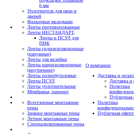
подкладки толщиной
6 мм
Уплотнитель для окон и
дверей
Фальцевые вкладыши
Ленты противопожарные
Ленты НЕСТАНДАРТ
Ленты и ПСУЛ для
ПИК
Ленты гидроизоляционные
(наружные)
Ленты для вклейки
Ленты пароизоляционные
О компании
(внутренние)
Ленты полнобутиловые
Доставка и оплат
Ленты ПСУЛ
Доставка и 
Ленты уплотнительные
Политика
Мембраны, паронит
конфиденци
Публичная 
Всесезонные монтажные
Политика
пены
конфиденциальн
Зимние монтажные пены
Публичная оферт
Летние монтажные пены
Специализированные пены