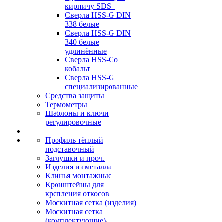
кирпичу SDS+
Сверла HSS-G DIN
338 белые
Сверла HSS-G DIN
340 белые
удлинённые
Сверла HSS-Co
кобальт
Сверла HSS-G
специализированные
Средства защиты
Термометры
Шаблоны и ключи
регулировочные
Профиль тёплый
подставочный
Заглушки и проч.
Изделия из металла
Клинья монтажные
Кронштейны для
крепления откосов
Москитная сетка (изделия)
Москитная сетка
(комплектующие)