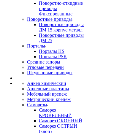
Поворотно-откидные
приводы
Фиксированные
Поворотные приводы
Поворотные приводы
ДМ 15 корпус металл
Поворотные приводы
ДМ 25
Порталы
Порталы HS
Порталы PSK
Средние запоры
Угловые передачи
Штульповые приводы
Анкер химический
Анкерные пластины
Мебельный крепеж
Метрический крепёж
Саморезы
Саморез
КРОВЕЛЬНЫЙ
Саморез ОКОННЫЙ
Саморез ОСТРЫЙ
(клоп)