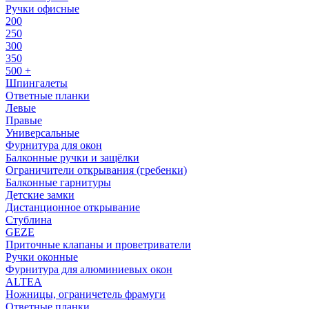
Ручки офисные
200
250
300
350
500 +
Шпингалеты
Ответные планки
Левые
Правые
Универсальные
Фурнитура для окон
Балконные ручки и защёлки
Ограничители открывания (гребенки)
Балконные гарнитуры
Детские замки
Дистанционное открывание
Стублина
GEZE
Приточные клапаны и проветриватели
Ручки оконные
Фурнитура для алюминиевых окон
ALTEA
Ножницы, ограничетель фрамуги
Ответные планки