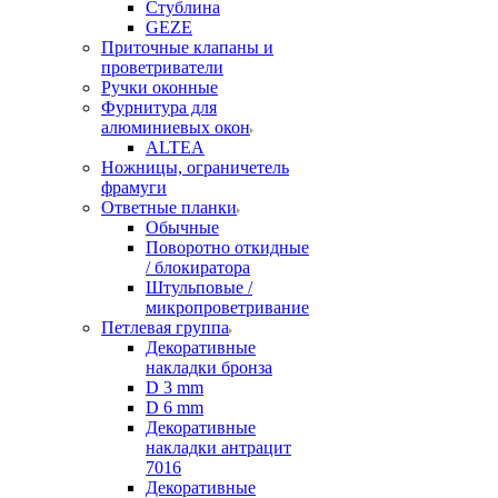
Стублина
GEZE
Приточные клапаны и
проветриватели
Ручки оконные
Фурнитура для
алюминиевых окон
ALTEA
Ножницы, ограничетель
фрамуги
Ответные планки
Обычные
Поворотно откидные
/ блокиратора
Штульповые /
микропроветривание
Петлевая группа
Декоративные
накладки бронза
D 3 mm
D 6 mm
Декоративные
накладки антрацит
7016
Декоративные