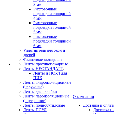
3 мм
Рихтовочные
подкладки толщиной
4 мм
Рихтовочные
подкладки толщиной
5 мм
Рихтовочные
подкладки толщиной
6 мм
Уплотнитель для окон и
дверей
Фальцевые вкладыши
Ленты противопожарные
Ленты НЕСТАНДАРТ
Ленты и ПСУЛ для
ПИК
Ленты гидроизоляционные
(наружные)
Ленты для вклейки
Ленты пароизоляционные
О компании
(внутренние)
Ленты полнобутиловые
Доставка и оплат
Ленты ПСУЛ
Доставка и 