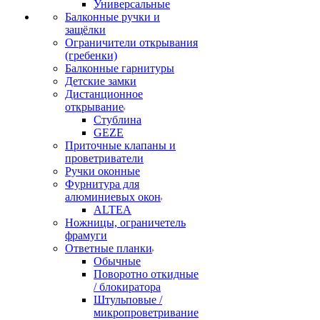
Универсальные
Балконные ручки и
защёлки
Ограничители открывания
(гребенки)
Балконные гарнитуры
Детские замки
Дистанционное
открывание
Стублина
GEZE
Приточные клапаны и
проветриватели
Ручки оконные
Фурнитура для
алюминиевых окон
ALTEA
Ножницы, ограничетель
фрамуги
Ответные планки
Обычные
Поворотно откидные
/ блокиратора
Штульповые /
микропроветривание