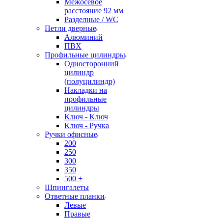
Межосевое
расстояние 92 мм
Разделные / WC
Петли дверные
Алюминий
ПВХ
Профильные цилиндры
Односторонний
цилиндр
(полуцилиндр)
Накладки на
профильные
цилиндры
Ключ - Ключ
Ключ - Ручка
Ручки офисные
200
250
300
350
500 +
Шпингалеты
Ответные планки
Левые
Правые