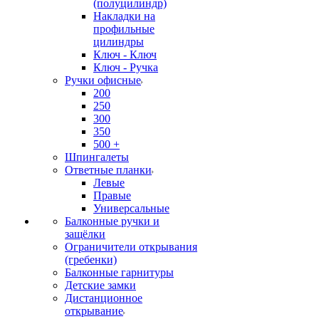
(полуцилиндр)
Накладки на
профильные
цилиндры
Ключ - Ключ
Ключ - Ручка
Ручки офисные
200
250
300
350
500 +
Шпингалеты
Ответные планки
Левые
Правые
Универсальные
Балконные ручки и
защёлки
Ограничители открывания
(гребенки)
Балконные гарнитуры
Детские замки
Дистанционное
открывание