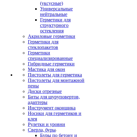
(уксусные)
Универсальные
нейтральные
Герметики для
структурного
остекления
Акриловые герметики
Герметики для
стеклопакетов
Герметики
специализированные
Гибридные герметики
Мастика для окон
Пистолеты для герметика
Пистолеты для монтажной
пены
Диски отрезные
Биты для шуруповертов,
адаптеры
Инструмент оконщика
Носики для герметиков и
клея
Рулетки и уровни
Сверла, буры
Буры по бетону и