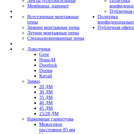
Ленты уплотнительные
Политика
Мембраны, паронит
конфиденци
Публичная 
Всесезонные монтажные
Политика
пены
конфиденциальн
Зимние монтажные пены
Публичная оферт
Летние монтажные пены
Специализированные пены
Доводчики
Geze
Нора-М
Doorlock
Dorma
Китай
Замки
20 ДМ
30 ДМ
35 ДМ
40 ДМ
45 ДМ
25/28 ДМ
Нажимные гарнитуры
Межосевое
расстояние 85 мм