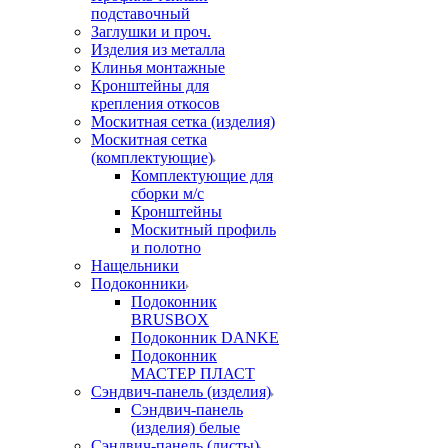
подставочный
Заглушки и проч.
Изделия из металла
Клинья монтажные
Кронштейны для
крепления откосов
Москитная сетка (изделия)
Москитная сетка
(комплектующие)
Комплектующие для
сборки м/с
Кронштейны
Москитный профиль
и полотно
Нащельники
Подоконники
Подоконник
BRUSBOX
Подоконник DANKE
Подоконник
МАСТЕР ПЛАСТ
Сэндвич-панель (изделия)
Сэндвич-панель
(изделия) белые
Сэндвич-панель (листы)