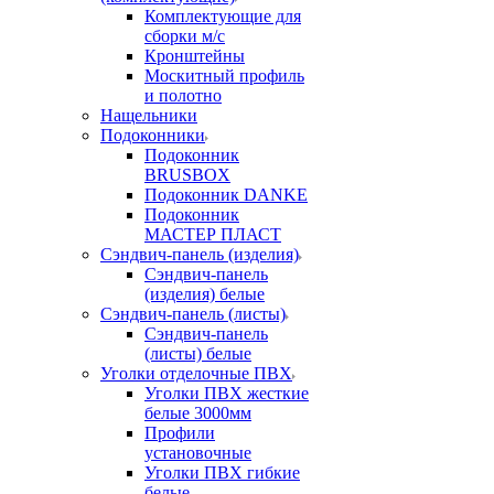
Комплектующие для
сборки м/с
Кронштейны
Москитный профиль
и полотно
Нащельники
Подоконники
Подоконник
BRUSBOX
Подоконник DANKE
Подоконник
МАСТЕР ПЛАСТ
Сэндвич-панель (изделия)
Сэндвич-панель
(изделия) белые
Сэндвич-панель (листы)
Сэндвич-панель
(листы) белые
Уголки отделочные ПВХ
Уголки ПВХ жесткие
белые 3000мм
Профили
установочные
Уголки ПВХ гибкие
белые