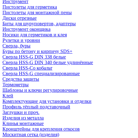
Инструмент
Пистолеты для герметика
Пистолеты для монтажной пены
Диски отрезные
Биты для шуруповертов, адаптеры
Инструмент оконщика
Носики для герметиков и клея
Рулетки и уровни
Сверла, буры
Буры по бетону и кирпичу SDS+
Сверла HSS-G DIN 338 белые
Сверла HSS-G DIN 340 белые удлинённые
Сверла HSS-Co кобальт
Сверла HSS-G специализированные
Средства защиты
Термометры
Шаблоны и ключи регулировочные
Клей
Комплектующие для установки и отделки
Профиль тёплый подставочный
Заглушки и проч.
Изделия из металла
Клинья монтажные
Кронштейны для крепления откосов
Москитная сетка (изделия)