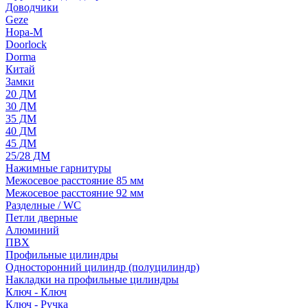
Доводчики
Geze
Нора-М
Doorlock
Dorma
Китай
Замки
20 ДМ
30 ДМ
35 ДМ
40 ДМ
45 ДМ
25/28 ДМ
Нажимные гарнитуры
Межосевое расстояние 85 мм
Межосевое расстояние 92 мм
Разделные / WC
Петли дверные
Алюминий
ПВХ
Профильные цилиндры
Односторонний цилиндр (полуцилиндр)
Накладки на профильные цилиндры
Ключ - Ключ
Ключ - Ручка