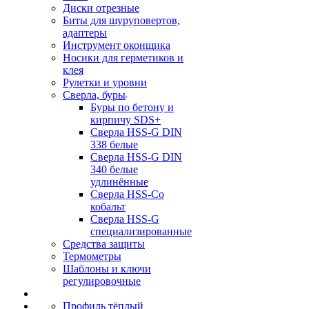
Диски отрезные
Биты для шуруповертов,
адаптеры
Инструмент оконщика
Носики для герметиков и
клея
Рулетки и уровни
Сверла, буры
Буры по бетону и
кирпичу SDS+
Сверла HSS-G DIN
338 белые
Сверла HSS-G DIN
340 белые
удлинённые
Сверла HSS-Co
кобальт
Сверла HSS-G
специализированные
Средства защиты
Термометры
Шаблоны и ключи
регулировочные
Профиль тёплый