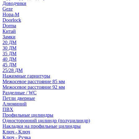
Доводчики
Geze
Нора-М
Doorlock
Dorma
Китай
Замки
20 ДМ
30 ДМ
35 ДМ
40 ДМ
45 ДМ
25/28 ДМ
Нажимные гарнитуры
Межосевое расстояние 85 мм
Межосевое расстояние 92 мм
Разделные / WC
Петли дверные
Алюминий
ПВХ
Профильные цилиндры
Односторонний цилиндр (полуцилиндр)
Накладки на профильные цилиндры
Ключ - Ключ
Ключ - Ручка