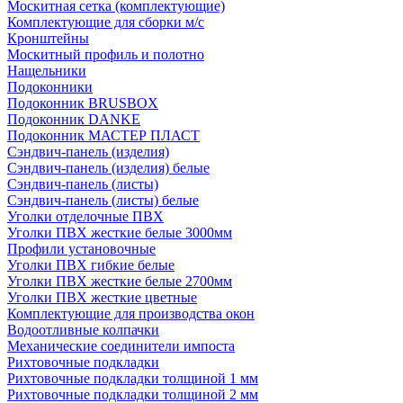
Москитная сетка (комплектующие)
Комплектующие для сборки м/с
Кронштейны
Москитный профиль и полотно
Нащельники
Подоконники
Подоконник BRUSBOX
Подоконник DANKE
Подоконник МАСТЕР ПЛАСТ
Сэндвич-панель (изделия)
Сэндвич-панель (изделия) белые
Сэндвич-панель (листы)
Сэндвич-панель (листы) белые
Уголки отделочные ПВХ
Уголки ПВХ жесткие белые 3000мм
Профили установочные
Уголки ПВХ гибкие белые
Уголки ПВХ жесткие белые 2700мм
Уголки ПВХ жесткие цветные
Комплектующие для производства окон
Водоотливные колпачки
Механические соединители импоста
Рихтовочные подкладки
Рихтовочные подкладки толщиной 1 мм
Рихтовочные подкладки толщиной 2 мм