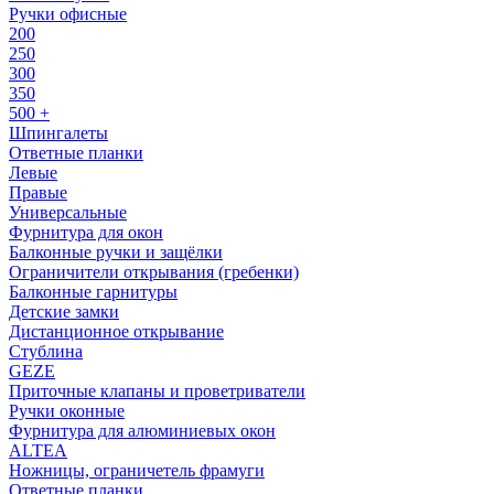
Ручки офисные
200
250
300
350
500 +
Шпингалеты
Ответные планки
Левые
Правые
Универсальные
Фурнитура для окон
Балконные ручки и защёлки
Ограничители открывания (гребенки)
Балконные гарнитуры
Детские замки
Дистанционное открывание
Стублина
GEZE
Приточные клапаны и проветриватели
Ручки оконные
Фурнитура для алюминиевых окон
ALTEA
Ножницы, ограничетель фрамуги
Ответные планки