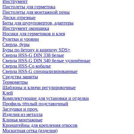
Инструмент
Пистолеты для герметика
Пистолеты для монтажной пены
Диски отрезные
Биты для шуруповертов, адаптеры
Инструмент оконщика
Носики для герметиков и клея
Рулетки и уровни
Сверла, буры
Буры по бетону и кирпичу SDS+
Сверла HSS-G DIN 338 белые
Сверла HSS-G DIN 340 белые удлинённые
Сверла HSS-Co кобальт
Сверла HSS-G специализированные
Средства защиты
Термометры
Шаблоны и ключи регулировочные
Клей
Комплектующие для установки и отделки
Профиль тёплый подставочный
Заглушки и проч.
Изделия из металла
Клинья монтажные
Кронштейны для крепления откосов
Москитная сетка (изделия)