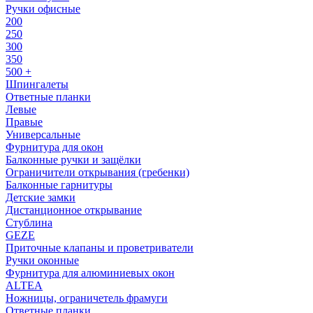
Ручки офисные
200
250
300
350
500 +
Шпингалеты
Ответные планки
Левые
Правые
Универсальные
Фурнитура для окон
Балконные ручки и защёлки
Ограничители открывания (гребенки)
Балконные гарнитуры
Детские замки
Дистанционное открывание
Стублина
GEZE
Приточные клапаны и проветриватели
Ручки оконные
Фурнитура для алюминиевых окон
ALTEA
Ножницы, ограничетель фрамуги
Ответные планки