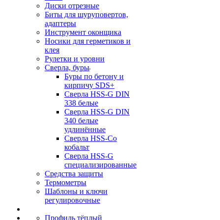
Диски отрезные
Биты для шуруповертов,
адаптеры
Инструмент оконщика
Носики для герметиков и
клея
Рулетки и уровни
Сверла, буры
Буры по бетону и
кирпичу SDS+
Сверла HSS-G DIN
338 белые
Сверла HSS-G DIN
340 белые
удлинённые
Сверла HSS-Co
кобальт
Сверла HSS-G
специализированные
Средства защиты
Термометры
Шаблоны и ключи
регулировочные
Профиль тёплый