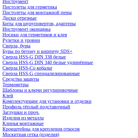
Инструмент
Пистолеты для герметика
Пистолеты для монтажной пены
Диски отрезные
Биты для шуруповертов, адаптеры
Инструмент оконщика
Носики для герметиков и клея
Рулетки и уровни
Сверла, буры
Буры по бетону и кирпичу SDS+
Сверла HSS-G DIN 338 белые
Сверла HSS-G DIN 340 белые удлинённые
Сверла HSS-Co кобальт
Сверла HSS-G специализированные
Средства защиты
Термометры
Шаблоны и ключи регулировочные
Клей
Комплектующие для установки и отделки
Профиль тёплый подставочный
Заглушки и проч.
Изделия из металла
Клинья монтажные
Кронштейны для крепления откосов
Москитная сетка (изделия)