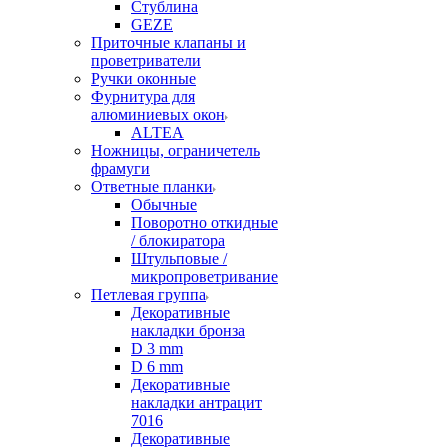
Стублина
GEZE
Приточные клапаны и
проветриватели
Ручки оконные
Фурнитура для
алюминиевых окон
ALTEA
Ножницы, ограничетель
фрамуги
Ответные планки
Обычные
Поворотно откидные
/ блокиратора
Штульповые /
микропроветривание
Петлевая группа
Декоративные
накладки бронза
D 3 mm
D 6 mm
Декоративные
накладки антрацит
7016
Декоративные