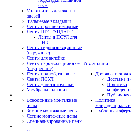
подкладки толщиной
6 мм
Уплотнитель для окон и
дверей
Фальцевые вкладыши
Ленты противопожарные
Ленты НЕСТАНДАРТ
Ленты и ПСУЛ для
ПИК
Ленты гидроизоляционные
(наружные)
Ленты для вклейки
Ленты пароизоляционные
О компании
(внутренние)
Ленты полнобутиловые
Доставка и оплат
Ленты ПСУЛ
Доставка и 
Ленты уплотнительные
Политика
Мембраны, паронит
конфиденци
Публичная 
Всесезонные монтажные
Политика
пены
конфиденциальн
Зимние монтажные пены
Публичная оферт
Летние монтажные пены
Специализированные пены