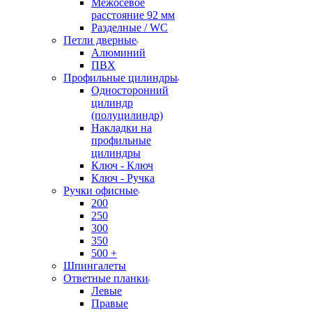
Межосевое
расстояние 92 мм
Разделные / WC
Петли дверные
Алюминий
ПВХ
Профильные цилиндры
Односторонний
цилиндр
(полуцилиндр)
Накладки на
профильные
цилиндры
Ключ - Ключ
Ключ - Ручка
Ручки офисные
200
250
300
350
500 +
Шпингалеты
Ответные планки
Левые
Правые