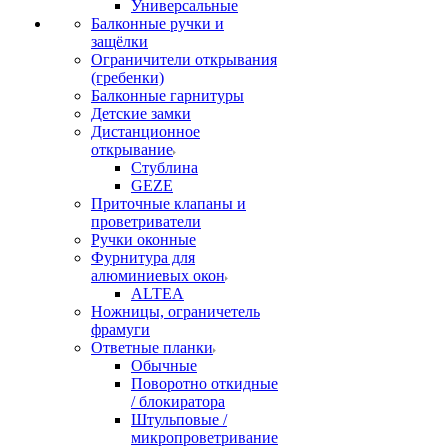
Универсальные
Балконные ручки и
защёлки
Ограничители открывания
(гребенки)
Балконные гарнитуры
Детские замки
Дистанционное
открывание
Стублина
GEZE
Приточные клапаны и
проветриватели
Ручки оконные
Фурнитура для
алюминиевых окон
ALTEA
Ножницы, ограничетель
фрамуги
Ответные планки
Обычные
Поворотно откидные
/ блокиратора
Штульповые /
микропроветривание