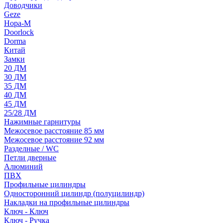
Доводчики
Geze
Нора-М
Doorlock
Dorma
Китай
Замки
20 ДМ
30 ДМ
35 ДМ
40 ДМ
45 ДМ
25/28 ДМ
Нажимные гарнитуры
Межосевое расстояние 85 мм
Межосевое расстояние 92 мм
Разделные / WC
Петли дверные
Алюминий
ПВХ
Профильные цилиндры
Односторонний цилиндр (полуцилиндр)
Накладки на профильные цилиндры
Ключ - Ключ
Ключ - Ручка