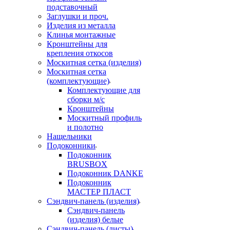
подставочный
Заглушки и проч.
Изделия из металла
Клинья монтажные
Кронштейны для
крепления откосов
Москитная сетка (изделия)
Москитная сетка
(комплектующие)
Комплектующие для
сборки м/с
Кронштейны
Москитный профиль
и полотно
Нащельники
Подоконники
Подоконник
BRUSBOX
Подоконник DANKE
Подоконник
МАСТЕР ПЛАСТ
Сэндвич-панель (изделия)
Сэндвич-панель
(изделия) белые
Сэндвич-панель (листы)