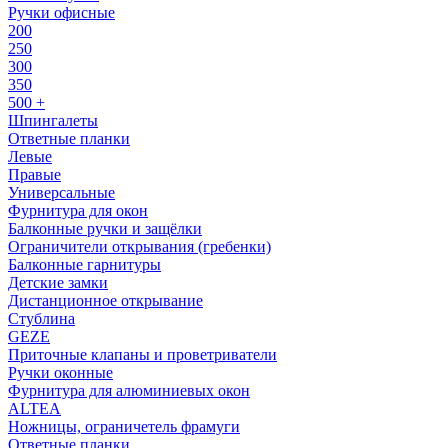
Ручки офисные
200
250
300
350
500 +
Шпингалеты
Ответные планки
Левые
Правые
Универсальные
Фурнитура для окон
Балконные ручки и защёлки
Ограничители открывания (гребенки)
Балконные гарнитуры
Детские замки
Дистанционное открывание
Стублина
GEZE
Приточные клапаны и проветриватели
Ручки оконные
Фурнитура для алюминиевых окон
ALTEA
Ножницы, ограничетель фрамуги
Ответные планки