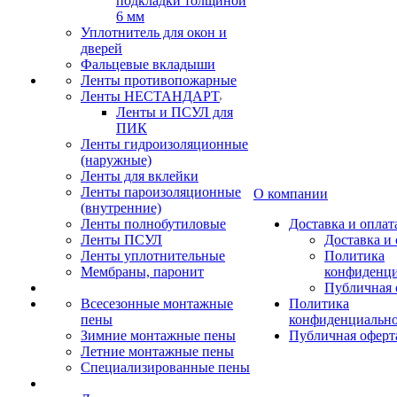
подкладки толщиной
6 мм
Уплотнитель для окон и
дверей
Фальцевые вкладыши
Ленты противопожарные
Ленты НЕСТАНДАРТ
Ленты и ПСУЛ для
ПИК
Ленты гидроизоляционные
(наружные)
Ленты для вклейки
Ленты пароизоляционные
О компании
(внутренние)
Ленты полнобутиловые
Доставка и оплат
Ленты ПСУЛ
Доставка и 
Ленты уплотнительные
Политика
Мембраны, паронит
конфиденци
Публичная 
Всесезонные монтажные
Политика
пены
конфиденциальн
Зимние монтажные пены
Публичная оферт
Летние монтажные пены
Специализированные пены