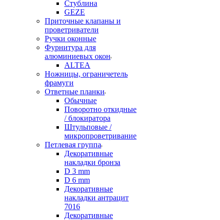
Стублина
GEZE
Приточные клапаны и
проветриватели
Ручки оконные
Фурнитура для
алюминиевых окон
ALTEA
Ножницы, ограничетель
фрамуги
Ответные планки
Обычные
Поворотно откидные
/ блокиратора
Штульповые /
микропроветривание
Петлевая группа
Декоративные
накладки бронза
D 3 mm
D 6 mm
Декоративные
накладки антрацит
7016
Декоративные