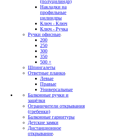
(полуцилиндр)
Накладки на
профильные
цилиндры
Ключ - Ключ
Ключ - Ручка
Ручки офисные
200
250
300
350
500 +
Шпингалеты
Ответные планки
Левые
Правые
Универсальные
Балконные ручки и
защёлки
Ограничители открывания
(гребенки)
Балконные гарнитуры
Детские замки
Дистанционное
открывание