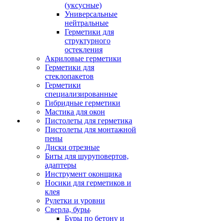
(уксусные)
Универсальные
нейтральные
Герметики для
структурного
остекления
Акриловые герметики
Герметики для
стеклопакетов
Герметики
специализированные
Гибридные герметики
Мастика для окон
Пистолеты для герметика
Пистолеты для монтажной
пены
Диски отрезные
Биты для шуруповертов,
адаптеры
Инструмент оконщика
Носики для герметиков и
клея
Рулетки и уровни
Сверла, буры
Буры по бетону и