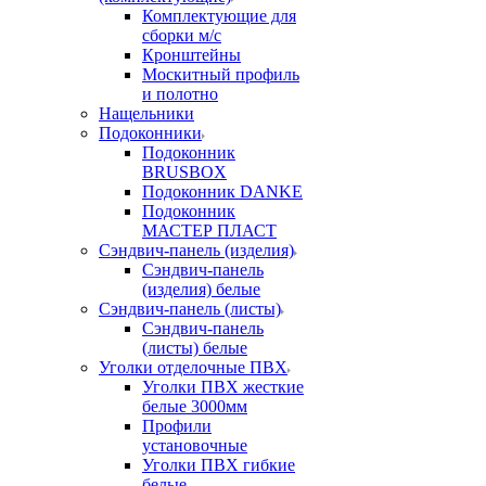
Комплектующие для
сборки м/с
Кронштейны
Москитный профиль
и полотно
Нащельники
Подоконники
Подоконник
BRUSBOX
Подоконник DANKE
Подоконник
МАСТЕР ПЛАСТ
Сэндвич-панель (изделия)
Сэндвич-панель
(изделия) белые
Сэндвич-панель (листы)
Сэндвич-панель
(листы) белые
Уголки отделочные ПВХ
Уголки ПВХ жесткие
белые 3000мм
Профили
установочные
Уголки ПВХ гибкие
белые