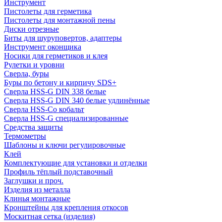
Инструмент
Пистолеты для герметика
Пистолеты для монтажной пены
Диски отрезные
Биты для шуруповертов, адаптеры
Инструмент оконщика
Носики для герметиков и клея
Рулетки и уровни
Сверла, буры
Буры по бетону и кирпичу SDS+
Сверла HSS-G DIN 338 белые
Сверла HSS-G DIN 340 белые удлинённые
Сверла HSS-Co кобальт
Сверла HSS-G специализированные
Средства защиты
Термометры
Шаблоны и ключи регулировочные
Клей
Комплектующие для установки и отделки
Профиль тёплый подставочный
Заглушки и проч.
Изделия из металла
Клинья монтажные
Кронштейны для крепления откосов
Москитная сетка (изделия)