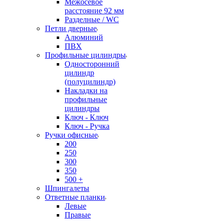
Межосевое
расстояние 92 мм
Разделные / WC
Петли дверные
Алюминий
ПВХ
Профильные цилиндры
Односторонний
цилиндр
(полуцилиндр)
Накладки на
профильные
цилиндры
Ключ - Ключ
Ключ - Ручка
Ручки офисные
200
250
300
350
500 +
Шпингалеты
Ответные планки
Левые
Правые