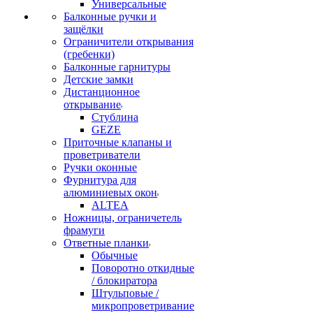
Универсальные
Балконные ручки и
защёлки
Ограничители открывания
(гребенки)
Балконные гарнитуры
Детские замки
Дистанционное
открывание
Стублина
GEZE
Приточные клапаны и
проветриватели
Ручки оконные
Фурнитура для
алюминиевых окон
ALTEA
Ножницы, ограничетель
фрамуги
Ответные планки
Обычные
Поворотно откидные
/ блокиратора
Штульповые /
микропроветривание