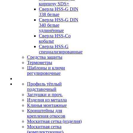
кирпичу SDS+
Сверла HSS-G DIN
338 белые
Сверла HSS-G DIN
340 белые
удлинённые
Сверла HSS-Co
кобальт
Сверла HSS-G
специализированные
Средства защиты
Термометры
Шаблоны и ключи
регулировочные
Профиль тёплый
подставочный
Заглушки и проч.
Изделия из металла
Клинья монтажные
Кронштейны для
крепления откосов
Москитная сетка (изделия)
Москитная сетка
(комплектующие)