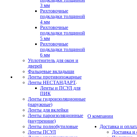
3 мм
Рихтовочные
подкладки толщиной
4 мм
Рихтовочные
подкладки толщиной
5 мм
Рихтовочные
подкладки толщиной
6 мм
Уплотнитель для окон и
дверей
Фальцевые вкладыши
Ленты противопожарные
Ленты НЕСТАНДАРТ
Ленты и ПСУЛ для
ПИК
Ленты гидроизоляционные
(наружные)
Ленты для вклейки
Ленты пароизоляционные
О компании
(внутренние)
Ленты полнобутиловые
Доставка и оплат
Ленты ПСУЛ
Доставка и 