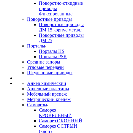
Поворотно-откидные
приводы
Фиксированные
Поворотные приводы
Поворотные приводы
ДМ 15 корпус металл
Поворотные приводы
ДМ 25
Порталы
Порталы HS
Порталы PSK
Средние запоры
Угловые передачи
Штульповые приводы
Анкер химический
Анкерные пластины
Мебельный крепеж
Метрический крепёж
Саморезы
Саморез
КРОВЕЛЬНЫЙ
Саморез ОКОННЫЙ
Саморез ОСТРЫЙ
(клоп)