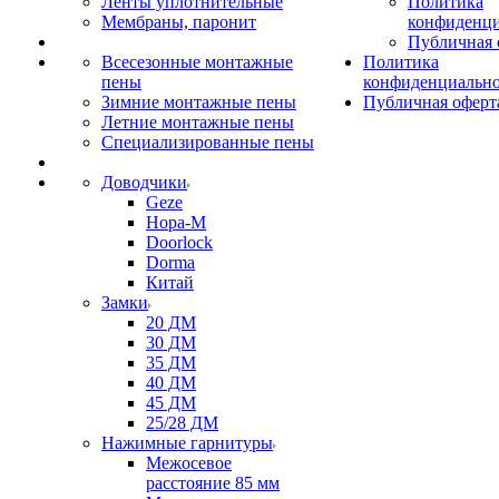
Ленты уплотнительные
Политика
Мембраны, паронит
конфиденци
Публичная 
Всесезонные монтажные
Политика
пены
конфиденциальн
Зимние монтажные пены
Публичная оферт
Летние монтажные пены
Специализированные пены
Доводчики
Geze
Нора-М
Doorlock
Dorma
Китай
Замки
20 ДМ
30 ДМ
35 ДМ
40 ДМ
45 ДМ
25/28 ДМ
Нажимные гарнитуры
Межосевое
расстояние 85 мм