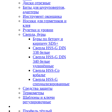
Диски отрезные
Биты для шуруповертов,
адаптеры
Инструмент оконщика
Носики для герметиков и
клея
Рулетки и уровни
Сверла, буры
Буры по бетону и
кирпичу SDS+
Сверла HSS-G DIN
338 белые
Сверла HSS-G DIN
340 белые
удлинённые
Сверла HSS-Co
кобальт
Сверла HSS-G
специализированные
Средства защиты
Термометры
Шаблоны и ключи
регулировочные
Профиль тёплый