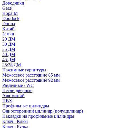
Доводчики
Geze
Нора-М
Doorlock
Dorma
Китай
Замки
20 ДМ
30 ДМ
35 ДМ
40 ДМ
45 ДМ
25/28 ДМ
Нажимные гарнитуры
Межосевое расстояние 85 мм
Межосевое расстояние 92 мм
Разделные / WC
Петли дверные
Алюминий
ПВХ
Профильные цилиндры
Односторонний цилиндр (полуцилиндр)
Накладки на профильные цилиндры
Ключ - Ключ
Ключ - Ручка