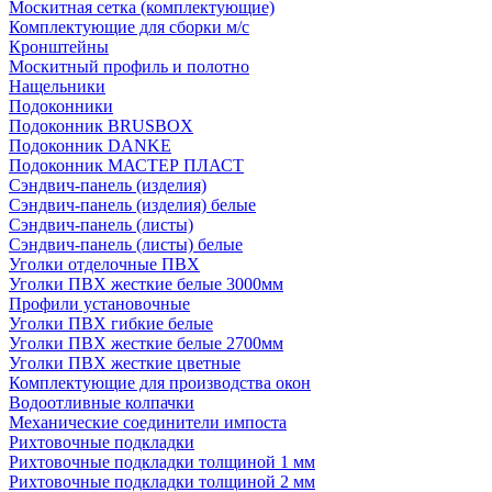
Москитная сетка (комплектующие)
Комплектующие для сборки м/с
Кронштейны
Москитный профиль и полотно
Нащельники
Подоконники
Подоконник BRUSBOX
Подоконник DANKE
Подоконник МАСТЕР ПЛАСТ
Сэндвич-панель (изделия)
Сэндвич-панель (изделия) белые
Сэндвич-панель (листы)
Сэндвич-панель (листы) белые
Уголки отделочные ПВХ
Уголки ПВХ жесткие белые 3000мм
Профили установочные
Уголки ПВХ гибкие белые
Уголки ПВХ жесткие белые 2700мм
Уголки ПВХ жесткие цветные
Комплектующие для производства окон
Водоотливные колпачки
Механические соединители импоста
Рихтовочные подкладки
Рихтовочные подкладки толщиной 1 мм
Рихтовочные подкладки толщиной 2 мм