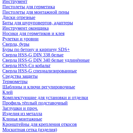
Инструмент
Пистолеты для герметика
Пистолеты для монтажной пены
Диски отрезные
Биты для шуруповертов, адаптеры
Инструмент оконщика
Носики для герметиков и клея
Рулетки и уровни
Сверла, буры
Буры по бетону и кирпичу SDS+
Сверла HSS-G DIN 338 белые
Сверла HSS-G DIN 340 белые удлинённые
Сверла HSS-Co кобальт
Сверла HSS-G специализированные
Средства защиты
Термометры
Шаблоны и ключи регулировочные
Клей
Комплектующие для установки и отделки
Профиль тёплый подставочный
Заглушки и проч.
Изделия из металла
Клинья монтажные
Кронштейны для крепления откосов
Москитная сетка (изделия)