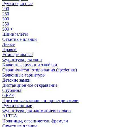
Ручки офисные
200
250
300
350
500 +
Шпингалеты
Ответные планки
Левые
Правые
Универсальные
Фурнитура для окон
Балконные ручки и защёлки
Ограничители открывания (гребенки)
Балконные гарнитуры
Детские замки
Дистанционное открывание
Стублина
GEZE
Приточные клапаны и проветриватели
Ручки оконные
Фурнитура для алюминиевых окон
ALTEA
Ножницы, ограничетель фрамуги
Ответные планки