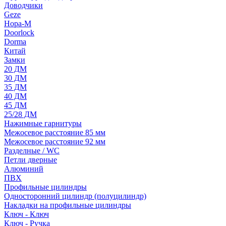
Доводчики
Geze
Нора-М
Doorlock
Dorma
Китай
Замки
20 ДМ
30 ДМ
35 ДМ
40 ДМ
45 ДМ
25/28 ДМ
Нажимные гарнитуры
Межосевое расстояние 85 мм
Межосевое расстояние 92 мм
Разделные / WC
Петли дверные
Алюминий
ПВХ
Профильные цилиндры
Односторонний цилиндр (полуцилиндр)
Накладки на профильные цилиндры
Ключ - Ключ
Ключ - Ручка