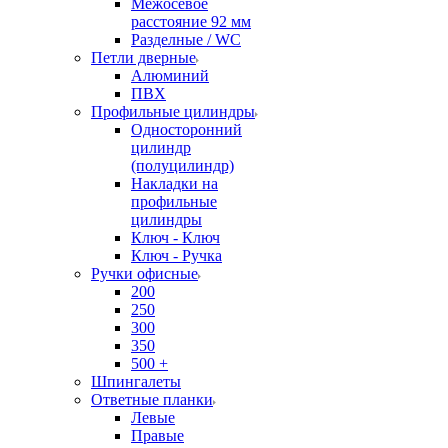
Межосевое
расстояние 92 мм
Разделные / WC
Петли дверные
Алюминий
ПВХ
Профильные цилиндры
Односторонний
цилиндр
(полуцилиндр)
Накладки на
профильные
цилиндры
Ключ - Ключ
Ключ - Ручка
Ручки офисные
200
250
300
350
500 +
Шпингалеты
Ответные планки
Левые
Правые