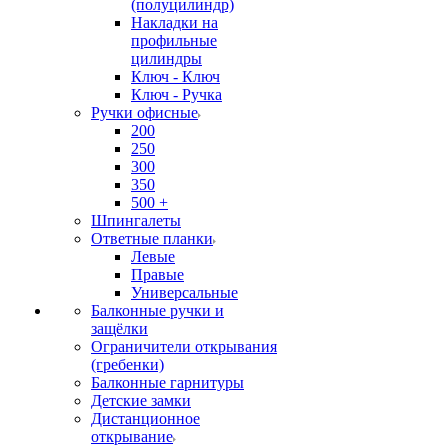
(полуцилиндр)
Накладки на
профильные
цилиндры
Ключ - Ключ
Ключ - Ручка
Ручки офисные
200
250
300
350
500 +
Шпингалеты
Ответные планки
Левые
Правые
Универсальные
Балконные ручки и
защёлки
Ограничители открывания
(гребенки)
Балконные гарнитуры
Детские замки
Дистанционное
открывание