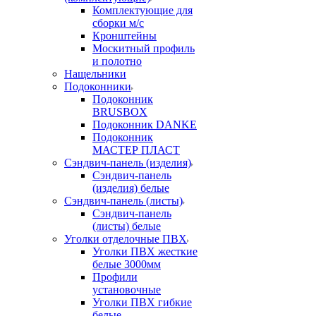
Комплектующие для
сборки м/с
Кронштейны
Москитный профиль
и полотно
Нащельники
Подоконники
Подоконник
BRUSBOX
Подоконник DANKE
Подоконник
МАСТЕР ПЛАСТ
Сэндвич-панель (изделия)
Сэндвич-панель
(изделия) белые
Сэндвич-панель (листы)
Сэндвич-панель
(листы) белые
Уголки отделочные ПВХ
Уголки ПВХ жесткие
белые 3000мм
Профили
установочные
Уголки ПВХ гибкие
белые