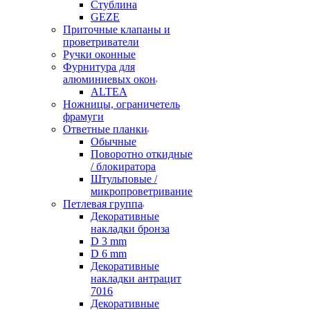
Стублина
GEZE
Приточные клапаны и
проветриватели
Ручки оконные
Фурнитура для
алюминиевых окон
ALTEA
Ножницы, ограничетель
фрамуги
Ответные планки
Обычные
Поворотно откидные
/ блокиратора
Штульповые /
микропроветривание
Петлевая группа
Декоративные
накладки бронза
D 3 mm
D 6 mm
Декоративные
накладки антрацит
7016
Декоративные