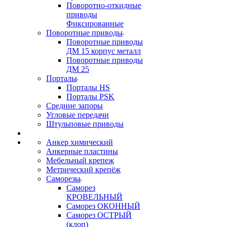
Поворотно-откидные
приводы
Фиксированные
Поворотные приводы
Поворотные приводы
ДМ 15 корпус металл
Поворотные приводы
ДМ 25
Порталы
Порталы HS
Порталы PSK
Средние запоры
Угловые передачи
Штульповые приводы
Анкер химический
Анкерные пластины
Мебельный крепеж
Метрический крепёж
Саморезы
Саморез
КРОВЕЛЬНЫЙ
Саморез ОКОННЫЙ
Саморез ОСТРЫЙ
(клоп)