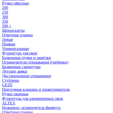
Ручки офисные
200
250
300
350
500 +
Шпингалеты
Ответные планки
Левые
Правые
Универсальные
Фурнитура для окон
Балконные ручки и защёлки
Ограничители открывания (гребенки)
Балконные гарнитуры
Детские замки
Дистанционное открывание
Стублина
GEZE
Приточные клапаны и проветриватели
Ручки оконные
Фурнитура для алюминиевых окон
ALTEA
Ножницы, ограничетель фрамуги
Ответные планки