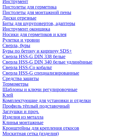
Инструмент
Пистолеты для герметика
Пистолеты для монтажной пены
Диски отрезные
Биты для шуруповертов, адаптеры
Инструмент оконщика
Носики для герметиков и клея
Рулетки и уровни
Сверла, буры
Буры по бетону и кирпичу SDS+
Сверла HSS-G DIN 338 белые
Сверла HSS-G DIN 340 белые удлинённые
Сверла HSS-Co кобальт
Сверла HSS-G специализированные
Средства защиты
Термометры
Шаблоны и ключи регулировочные
Клей
Комплектующие для установки и отделки
Профиль тёплый подставочный
Заглушки и проч.
Изделия из металла
Клинья монтажные
Кронштейны для крепления откосов
Москитная сетка (изделия)