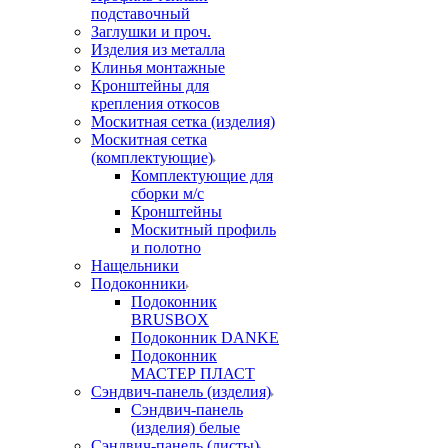
подставочный
Заглушки и проч.
Изделия из металла
Клинья монтажные
Кронштейны для
крепления откосов
Москитная сетка (изделия)
Москитная сетка
(комплектующие)
Комплектующие для
сборки м/с
Кронштейны
Москитный профиль
и полотно
Нащельники
Подоконники
Подоконник
BRUSBOX
Подоконник DANKE
Подоконник
МАСТЕР ПЛАСТ
Сэндвич-панель (изделия)
Сэндвич-панель
(изделия) белые
Сэндвич-панель (листы)