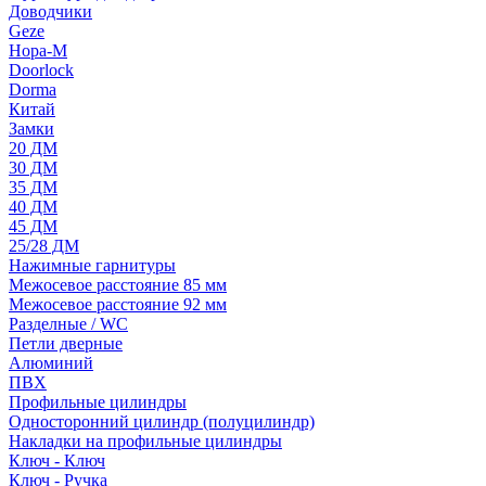
Доводчики
Geze
Нора-М
Doorlock
Dorma
Китай
Замки
20 ДМ
30 ДМ
35 ДМ
40 ДМ
45 ДМ
25/28 ДМ
Нажимные гарнитуры
Межосевое расстояние 85 мм
Межосевое расстояние 92 мм
Разделные / WC
Петли дверные
Алюминий
ПВХ
Профильные цилиндры
Односторонний цилиндр (полуцилиндр)
Накладки на профильные цилиндры
Ключ - Ключ
Ключ - Ручка