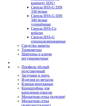
кирпичу SDS+
Сверла HSS-G DIN
338 белые
Сверла HSS-G DIN
340 белые
удлинённые
Сверла HSS-Co
кобальт
Сверла HSS-G
специализированные
Средства защиты
Термометры
Шаблоны и ключи
регулировочные
Профиль тёплый
подставочный
Заглушки и проч.
Изделия из металла
Клинья монтажные
Кронштейны для
крепления откосов
Москитная сетка (изделия)
Москитная сетка
(комплектующие)