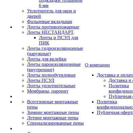
подкладки толщиной
6 мм
Уплотнитель для окон и
дверей
Фальцевые вкладыши
Ленты противопожарные
Ленты НЕСТАНДАРТ
Ленты и ПСУЛ для
ПИК
Ленты гидроизоляционные
(наружные)
Ленты для вклейки
Ленты пароизоляционные
О компании
(внутренние)
Ленты полнобутиловые
Доставка и оплат
Ленты ПСУЛ
Доставка и 
Ленты уплотнительные
Политика
Мембраны, паронит
конфиденци
Публичная 
Всесезонные монтажные
Политика
пены
конфиденциальн
Зимние монтажные пены
Публичная оферт
Летние монтажные пены
Специализированные пены