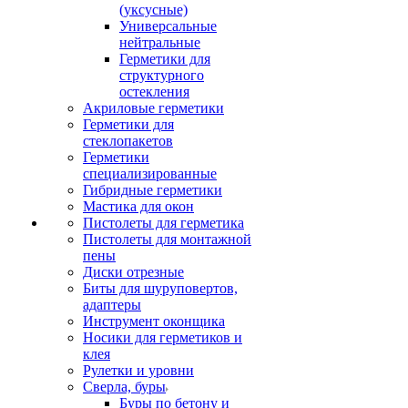
(уксусные)
Универсальные
нейтральные
Герметики для
структурного
остекления
Акриловые герметики
Герметики для
стеклопакетов
Герметики
специализированные
Гибридные герметики
Мастика для окон
Пистолеты для герметика
Пистолеты для монтажной
пены
Диски отрезные
Биты для шуруповертов,
адаптеры
Инструмент оконщика
Носики для герметиков и
клея
Рулетки и уровни
Сверла, буры
Буры по бетону и