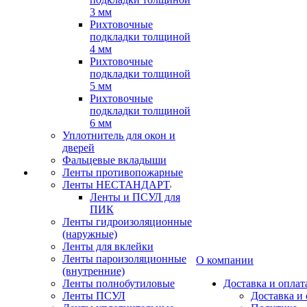
3 мм
Рихтовочные
подкладки толщиной
4 мм
Рихтовочные
подкладки толщиной
5 мм
Рихтовочные
подкладки толщиной
6 мм
Уплотнитель для окон и
дверей
Фальцевые вкладыши
Ленты противопожарные
Ленты НЕСТАНДАРТ
Ленты и ПСУЛ для
ПИК
Ленты гидроизоляционные
(наружные)
Ленты для вклейки
Ленты пароизоляционные
О компании
(внутренние)
Ленты полнобутиловые
Доставка и оплат
Ленты ПСУЛ
Доставка и 