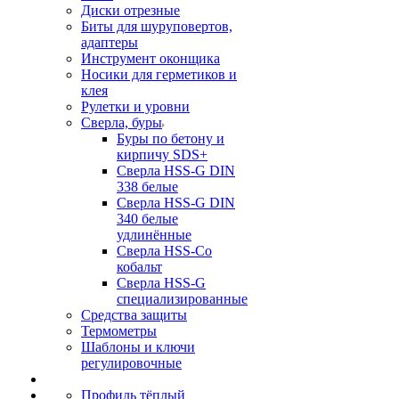
Диски отрезные
Биты для шуруповертов,
адаптеры
Инструмент оконщика
Носики для герметиков и
клея
Рулетки и уровни
Сверла, буры
Буры по бетону и
кирпичу SDS+
Сверла HSS-G DIN
338 белые
Сверла HSS-G DIN
340 белые
удлинённые
Сверла HSS-Co
кобальт
Сверла HSS-G
специализированные
Средства защиты
Термометры
Шаблоны и ключи
регулировочные
Профиль тёплый