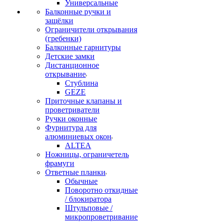
Универсальные
Балконные ручки и
защёлки
Ограничители открывания
(гребенки)
Балконные гарнитуры
Детские замки
Дистанционное
открывание
Стублина
GEZE
Приточные клапаны и
проветриватели
Ручки оконные
Фурнитура для
алюминиевых окон
ALTEA
Ножницы, ограничетель
фрамуги
Ответные планки
Обычные
Поворотно откидные
/ блокиратора
Штульповые /
микропроветривание