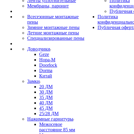
Ленты уплотнительные
Политика
Мембраны, паронит
конфиденци
Публичная 
Всесезонные монтажные
Политика
пены
конфиденциальн
Зимние монтажные пены
Публичная оферт
Летние монтажные пены
Специализированные пены
Доводчики
Geze
Нора-М
Doorlock
Dorma
Китай
Замки
20 ДМ
30 ДМ
35 ДМ
40 ДМ
45 ДМ
25/28 ДМ
Нажимные гарнитуры
Межосевое
расстояние 85 мм