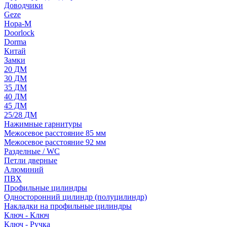
Доводчики
Geze
Нора-М
Doorlock
Dorma
Китай
Замки
20 ДМ
30 ДМ
35 ДМ
40 ДМ
45 ДМ
25/28 ДМ
Нажимные гарнитуры
Межосевое расстояние 85 мм
Межосевое расстояние 92 мм
Разделные / WC
Петли дверные
Алюминий
ПВХ
Профильные цилиндры
Односторонний цилиндр (полуцилиндр)
Накладки на профильные цилиндры
Ключ - Ключ
Ключ - Ручка