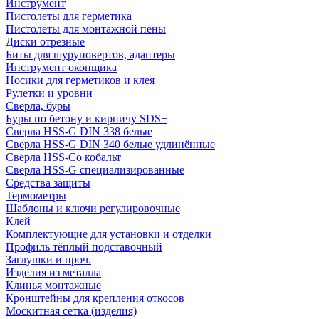
Инструмент
Пистолеты для герметика
Пистолеты для монтажной пены
Диски отрезные
Биты для шуруповертов, адаптеры
Инструмент оконщика
Носики для герметиков и клея
Рулетки и уровни
Сверла, буры
Буры по бетону и кирпичу SDS+
Сверла HSS-G DIN 338 белые
Сверла HSS-G DIN 340 белые удлинённые
Сверла HSS-Co кобальт
Сверла HSS-G специализированные
Средства защиты
Термометры
Шаблоны и ключи регулировочные
Клей
Комплектующие для установки и отделки
Профиль тёплый подставочный
Заглушки и проч.
Изделия из металла
Клинья монтажные
Кронштейны для крепления откосов
Москитная сетка (изделия)