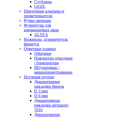
Стублина
GEZE
Приточные клапаны и
проветриватели
Ручки оконные
Фурнитура для
алюминиевых окон
ALTEA
Ножницы, ограничетель
фрамуги
Ответные планки
Обычные
Поворотно откидные
/ блокиратора
Штульповые /
микропроветривание
Петлевая группа
Декоративные
накладки бронза
D 3 mm
D 6 mm
Декоративные
накладки антрацит
7016
Декоративные