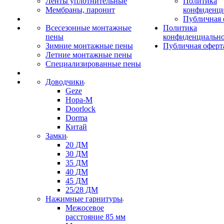
Ленты уплотнительные
Политика
Мембраны, паронит
конфиденци
Публичная 
Всесезонные монтажные
Политика
пены
конфиденциальн
Зимние монтажные пены
Публичная оферт
Летние монтажные пены
Специализированные пены
Доводчики
Geze
Нора-М
Doorlock
Dorma
Китай
Замки
20 ДМ
30 ДМ
35 ДМ
40 ДМ
45 ДМ
25/28 ДМ
Нажимные гарнитуры
Межосевое
расстояние 85 мм