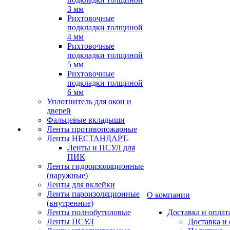
3 мм
Рихтовочные
подкладки толщиной
4 мм
Рихтовочные
подкладки толщиной
5 мм
Рихтовочные
подкладки толщиной
6 мм
Уплотнитель для окон и
дверей
Фальцевые вкладыши
Ленты противопожарные
Ленты НЕСТАНДАРТ
Ленты и ПСУЛ для
ПИК
Ленты гидроизоляционные
(наружные)
Ленты для вклейки
Ленты пароизоляционные
О компании
(внутренние)
Ленты полнобутиловые
Доставка и оплат
Ленты ПСУЛ
Доставка и 