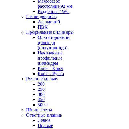
Межосевое
расстояние 92 мм
Разделные / WC
Петли дверные
Алюминий
ПВХ
Профильные цилиндры
Односторонний
цилиндр
(полуцилиндр)
Накладки на
профильные
цилиндры
Ключ - Ключ
Ключ - Ручка
Ручки офисные
200
250
300
350
500 +
Шпингалеты
Ответные планки
Левые
Правые