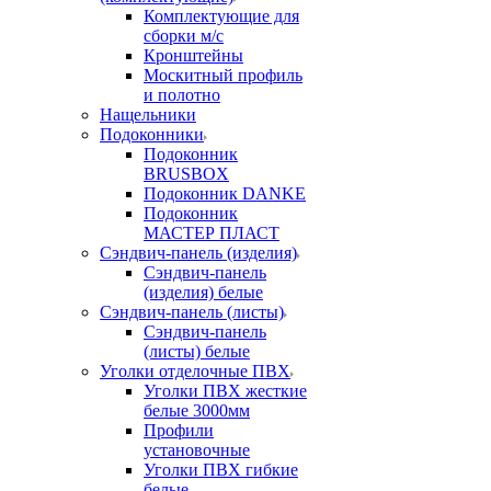
Комплектующие для
сборки м/с
Кронштейны
Москитный профиль
и полотно
Нащельники
Подоконники
Подоконник
BRUSBOX
Подоконник DANKE
Подоконник
МАСТЕР ПЛАСТ
Сэндвич-панель (изделия)
Сэндвич-панель
(изделия) белые
Сэндвич-панель (листы)
Сэндвич-панель
(листы) белые
Уголки отделочные ПВХ
Уголки ПВХ жесткие
белые 3000мм
Профили
установочные
Уголки ПВХ гибкие
белые