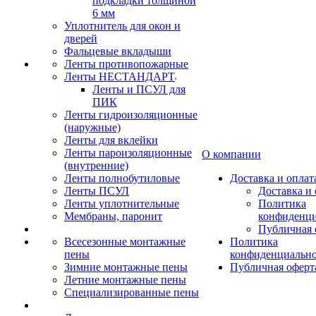
подкладки толщиной
6 мм
Уплотнитель для окон и
дверей
Фальцевые вкладыши
Ленты противопожарные
Ленты НЕСТАНДАРТ
Ленты и ПСУЛ для
ПИК
Ленты гидроизоляционные
(наружные)
Ленты для вклейки
Ленты пароизоляционные
О компании
(внутренние)
Ленты полнобутиловые
Доставка и оплат
Ленты ПСУЛ
Доставка и 
Ленты уплотнительные
Политика
Мембраны, паронит
конфиденци
Публичная 
Всесезонные монтажные
Политика
пены
конфиденциальн
Зимние монтажные пены
Публичная оферт
Летние монтажные пены
Специализированные пены