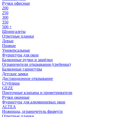
Ручки офисные
200
250
300
350
500 +
Шпингалеты
Ответные планки
Левые
Правые
Универсальные
Фурнитура для окон
Балконные ручки и защёлки
Ограничители открывания (гребенки)
Балконные гарнитуры
Детские замки
Дистанционное открывание
Стублина
GEZE
Приточные клапаны и проветриватели
Ручки оконные
Фурнитура для алюминиевых окон
ALTEA
Ножницы, ограничетель фрамуги
Ответные планки