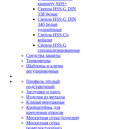
кирпичу SDS+
Сверла HSS-G DIN
338 белые
Сверла HSS-G DIN
340 белые
удлинённые
Сверла HSS-Co
кобальт
Сверла HSS-G
специализированные
Средства защиты
Термометры
Шаблоны и ключи
регулировочные
Профиль тёплый
подставочный
Заглушки и проч.
Изделия из металла
Клинья монтажные
Кронштейны для
крепления откосов
Москитная сетка (изделия)
Москитная сетка
(комплектующие)