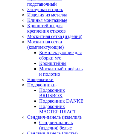
подставочный
Заглушки и проч.
Изделия из металла
Клинья монтажные
Кронштейны для
крепления откосов
Москитная сетка (изделия)
Москитная сетка
(комплектующие)
Комплектующие для
сборки м/с
Кронштейны
Москитный профиль
и полотно
Нащельники
Подоконники
Подоконник
BRUSBOX
Подоконник DANKE
Подоконник
МАСТЕР ПЛАСТ
Сэндвич-панель (изделия)
Сэндвич-панель
(изделия) белые
Сэндвич-панель (листы)