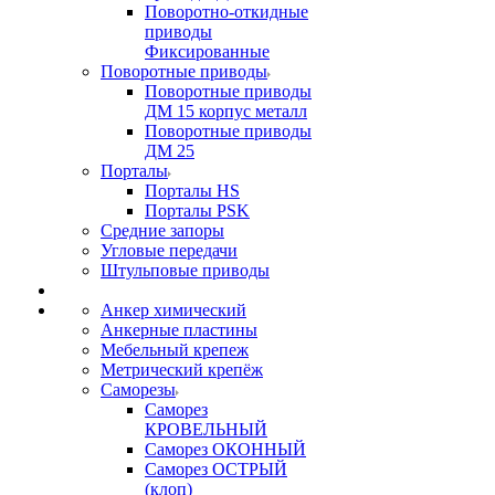
Поворотно-откидные
приводы
Фиксированные
Поворотные приводы
Поворотные приводы
ДМ 15 корпус металл
Поворотные приводы
ДМ 25
Порталы
Порталы HS
Порталы PSK
Средние запоры
Угловые передачи
Штульповые приводы
Анкер химический
Анкерные пластины
Мебельный крепеж
Метрический крепёж
Саморезы
Саморез
КРОВЕЛЬНЫЙ
Саморез ОКОННЫЙ
Саморез ОСТРЫЙ
(клоп)