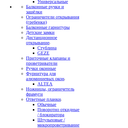
Универсальные
Балконные ручки и
защёлки
Ограничители открывания
(гребенки)
Балконные гарнитуры
Детские замки
Дистанционное
открывание
Стублина
GEZE
Приточные клапаны и
проветриватели
Ручки оконные
Фурнитура для
алюминиевых окон
ALTEA
Ножницы, ограничетель
фрамуги
Ответные планки
Обычные
Поворотно откидные
/ блокиратора
Штульповые /
микропроветривание