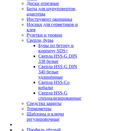
Диски отрезные
Биты для шуруповертов,
адаптеры
Инструмент оконщика
Носики для герметиков и
клея
Рулетки и уровни
Сверла, буры
Буры по бетону и
кирпичу SDS+
Сверла HSS-G DIN
338 белые
Сверла HSS-G DIN
340 белые
удлинённые
Сверла HSS-Co
кобальт
Сверла HSS-G
специализированные
Средства защиты
Термометры
Шаблоны и ключи
регулировочные
Профиль тёплый