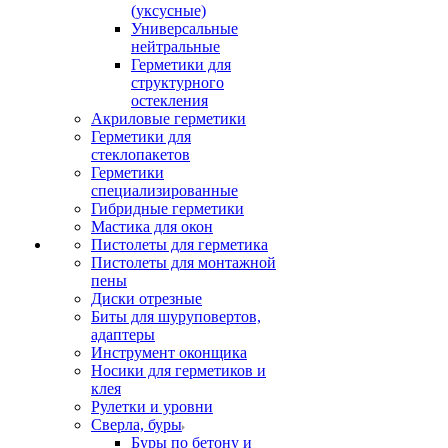
(уксусные)
Универсальные
нейтральные
Герметики для
структурного
остекления
Акриловые герметики
Герметики для
стеклопакетов
Герметики
специализированные
Гибридные герметики
Мастика для окон
Пистолеты для герметика
Пистолеты для монтажной
пены
Диски отрезные
Биты для шуруповертов,
адаптеры
Инструмент оконщика
Носики для герметиков и
клея
Рулетки и уровни
Сверла, буры
Буры по бетону и