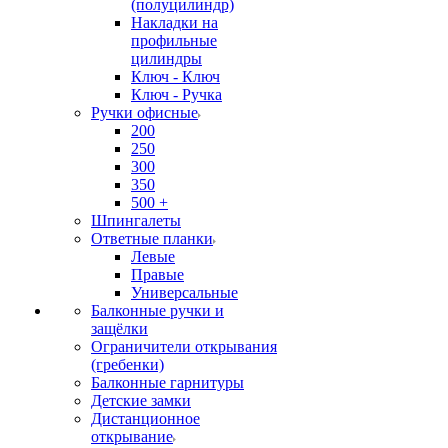
(полуцилиндр)
Накладки на
профильные
цилиндры
Ключ - Ключ
Ключ - Ручка
Ручки офисные
200
250
300
350
500 +
Шпингалеты
Ответные планки
Левые
Правые
Универсальные
Балконные ручки и
защёлки
Ограничители открывания
(гребенки)
Балконные гарнитуры
Детские замки
Дистанционное
открывание