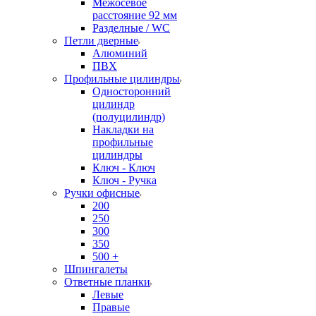
Межосевое
расстояние 92 мм
Разделные / WC
Петли дверные
Алюминий
ПВХ
Профильные цилиндры
Односторонний
цилиндр
(полуцилиндр)
Накладки на
профильные
цилиндры
Ключ - Ключ
Ключ - Ручка
Ручки офисные
200
250
300
350
500 +
Шпингалеты
Ответные планки
Левые
Правые