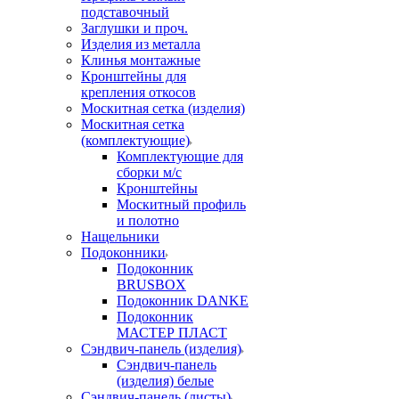
подставочный
Заглушки и проч.
Изделия из металла
Клинья монтажные
Кронштейны для
крепления откосов
Москитная сетка (изделия)
Москитная сетка
(комплектующие)
Комплектующие для
сборки м/с
Кронштейны
Москитный профиль
и полотно
Нащельники
Подоконники
Подоконник
BRUSBOX
Подоконник DANKE
Подоконник
МАСТЕР ПЛАСТ
Сэндвич-панель (изделия)
Сэндвич-панель
(изделия) белые
Сэндвич-панель (листы)