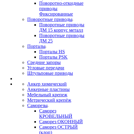
Поворотно-откидные
приводы
Фиксированные
Поворотные приводы
Поворотные приводы
ДМ 15 корпус металл
Поворотные приводы
ДМ 25
Порталы
Порталы HS
Порталы PSK
Средние запоры
Угловые передачи
Штульповые приводы
Анкер химический
Анкерные пластины
Мебельный крепеж
Метрический крепёж
Саморезы
Саморез
КРОВЕЛЬНЫЙ
Саморез ОКОННЫЙ
Саморез ОСТРЫЙ
(клоп)