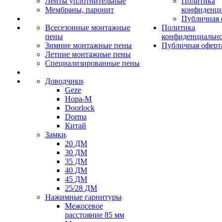
Ленты уплотнительные
Политика
Мембраны, паронит
конфиденци
Публичная 
Всесезонные монтажные
Политика
пены
конфиденциальн
Зимние монтажные пены
Публичная оферт
Летние монтажные пены
Специализированные пены
Доводчики
Geze
Нора-М
Doorlock
Dorma
Китай
Замки
20 ДМ
30 ДМ
35 ДМ
40 ДМ
45 ДМ
25/28 ДМ
Нажимные гарнитуры
Межосевое
расстояние 85 мм