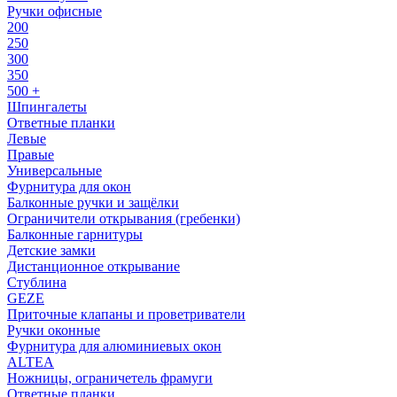
Ручки офисные
200
250
300
350
500 +
Шпингалеты
Ответные планки
Левые
Правые
Универсальные
Фурнитура для окон
Балконные ручки и защёлки
Ограничители открывания (гребенки)
Балконные гарнитуры
Детские замки
Дистанционное открывание
Стублина
GEZE
Приточные клапаны и проветриватели
Ручки оконные
Фурнитура для алюминиевых окон
ALTEA
Ножницы, ограничетель фрамуги
Ответные планки