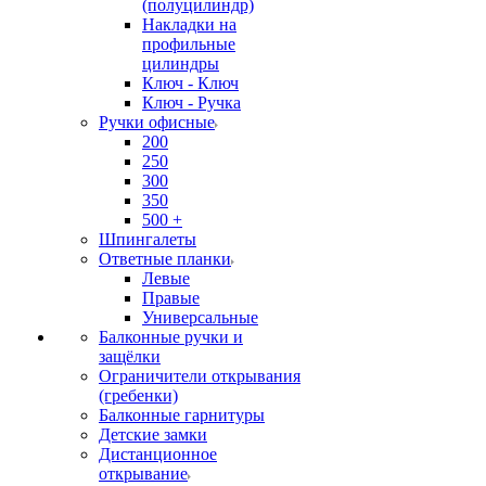
(полуцилиндр)
Накладки на
профильные
цилиндры
Ключ - Ключ
Ключ - Ручка
Ручки офисные
200
250
300
350
500 +
Шпингалеты
Ответные планки
Левые
Правые
Универсальные
Балконные ручки и
защёлки
Ограничители открывания
(гребенки)
Балконные гарнитуры
Детские замки
Дистанционное
открывание