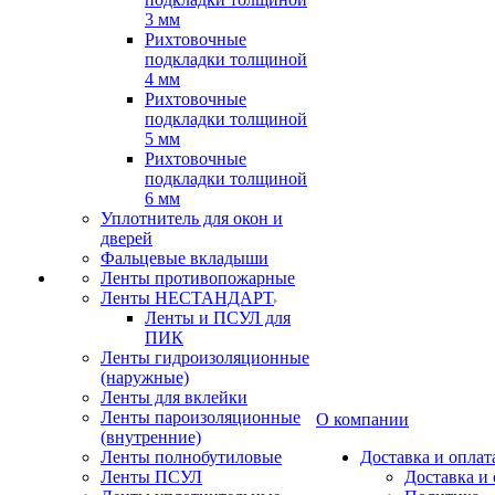
3 мм
Рихтовочные
подкладки толщиной
4 мм
Рихтовочные
подкладки толщиной
5 мм
Рихтовочные
подкладки толщиной
6 мм
Уплотнитель для окон и
дверей
Фальцевые вкладыши
Ленты противопожарные
Ленты НЕСТАНДАРТ
Ленты и ПСУЛ для
ПИК
Ленты гидроизоляционные
(наружные)
Ленты для вклейки
Ленты пароизоляционные
О компании
(внутренние)
Ленты полнобутиловые
Доставка и оплат
Ленты ПСУЛ
Доставка и 