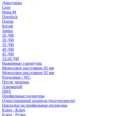
Доводчики
Geze
Нора-М
Doorlock
Dorma
Китай
Замки
20 ДМ
30 ДМ
35 ДМ
40 ДМ
45 ДМ
25/28 ДМ
Нажимные гарнитуры
Межосевое расстояние 85 мм
Межосевое расстояние 92 мм
Разделные / WC
Петли дверные
Алюминий
ПВХ
Профильные цилиндры
Односторонний цилиндр (полуцилиндр)
Накладки на профильные цилиндры
Ключ - Ключ
Ключ - Ручка