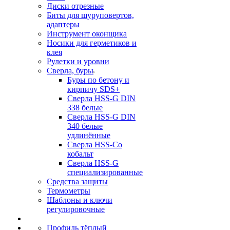
Диски отрезные
Биты для шуруповертов,
адаптеры
Инструмент оконщика
Носики для герметиков и
клея
Рулетки и уровни
Сверла, буры
Буры по бетону и
кирпичу SDS+
Сверла HSS-G DIN
338 белые
Сверла HSS-G DIN
340 белые
удлинённые
Сверла HSS-Co
кобальт
Сверла HSS-G
специализированные
Средства защиты
Термометры
Шаблоны и ключи
регулировочные
Профиль тёплый