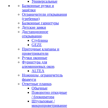
Универсальные
Балконные ручки и
защёлки
Ограничители открывания
(гребенки)
Балконные гарнитуры
Детские замки
Дистанционное
открывание
Стублина
GEZE
Приточные клапаны и
проветриватели
Ручки оконные
Фурнитура для
алюминиевых окон
ALTEA
Ножницы, ограничетель
фрамуги
Ответные планки
Обычные
Поворотно откидные
/ блокиратора
Штульповые /
микропроветривание