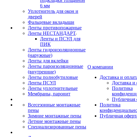
подкладки толщиной
6 мм
Уплотнитель для окон и
дверей
Фальцевые вкладыши
Ленты противопожарные
Ленты НЕСТАНДАРТ
Ленты и ПСУЛ для
ПИК
Ленты гидроизоляционные
(наружные)
Ленты для вклейки
Ленты пароизоляционные
О компании
(внутренние)
Ленты полнобутиловые
Доставка и оплат
Ленты ПСУЛ
Доставка и 
Ленты уплотнительные
Политика
Мембраны, паронит
конфиденци
Публичная 
Всесезонные монтажные
Политика
пены
конфиденциальн
Зимние монтажные пены
Публичная оферт
Летние монтажные пены
Специализированные пены