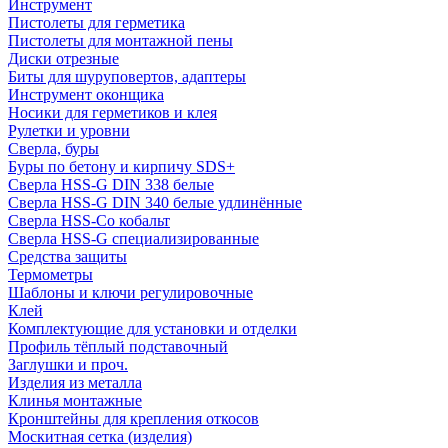
Инструмент
Пистолеты для герметика
Пистолеты для монтажной пены
Диски отрезные
Биты для шуруповертов, адаптеры
Инструмент оконщика
Носики для герметиков и клея
Рулетки и уровни
Сверла, буры
Буры по бетону и кирпичу SDS+
Сверла HSS-G DIN 338 белые
Сверла HSS-G DIN 340 белые удлинённые
Сверла HSS-Co кобальт
Сверла HSS-G специализированные
Средства защиты
Термометры
Шаблоны и ключи регулировочные
Клей
Комплектующие для установки и отделки
Профиль тёплый подставочный
Заглушки и проч.
Изделия из металла
Клинья монтажные
Кронштейны для крепления откосов
Москитная сетка (изделия)