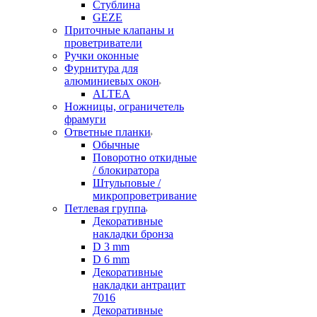
Стублина
GEZE
Приточные клапаны и
проветриватели
Ручки оконные
Фурнитура для
алюминиевых окон
ALTEA
Ножницы, ограничетель
фрамуги
Ответные планки
Обычные
Поворотно откидные
/ блокиратора
Штульповые /
микропроветривание
Петлевая группа
Декоративные
накладки бронза
D 3 mm
D 6 mm
Декоративные
накладки антрацит
7016
Декоративные