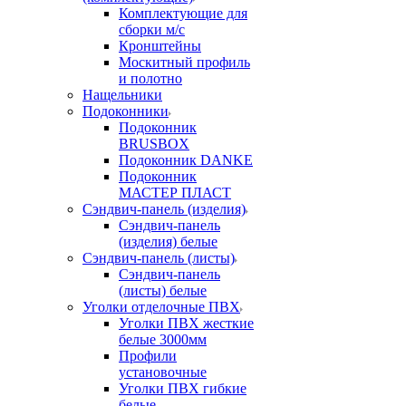
Комплектующие для
сборки м/с
Кронштейны
Москитный профиль
и полотно
Нащельники
Подоконники
Подоконник
BRUSBOX
Подоконник DANKE
Подоконник
МАСТЕР ПЛАСТ
Сэндвич-панель (изделия)
Сэндвич-панель
(изделия) белые
Сэндвич-панель (листы)
Сэндвич-панель
(листы) белые
Уголки отделочные ПВХ
Уголки ПВХ жесткие
белые 3000мм
Профили
установочные
Уголки ПВХ гибкие
белые