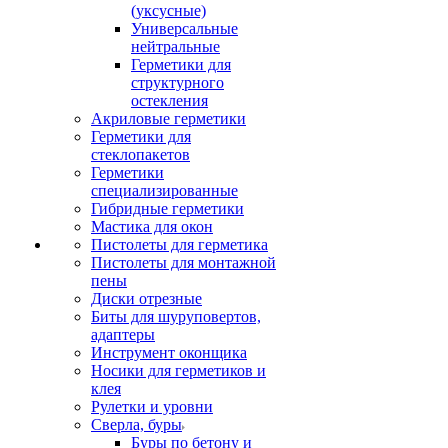
(уксусные)
Универсальные
нейтральные
Герметики для
структурного
остекления
Акриловые герметики
Герметики для
стеклопакетов
Герметики
специализированные
Гибридные герметики
Мастика для окон
Пистолеты для герметика
Пистолеты для монтажной
пены
Диски отрезные
Биты для шуруповертов,
адаптеры
Инструмент оконщика
Носики для герметиков и
клея
Рулетки и уровни
Сверла, буры
Буры по бетону и