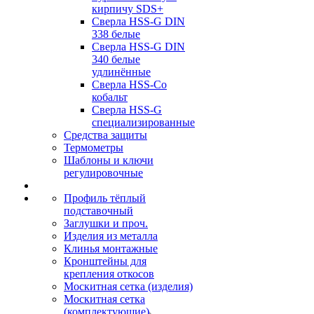
кирпичу SDS+
Сверла HSS-G DIN
338 белые
Сверла HSS-G DIN
340 белые
удлинённые
Сверла HSS-Co
кобальт
Сверла HSS-G
специализированные
Средства защиты
Термометры
Шаблоны и ключи
регулировочные
Профиль тёплый
подставочный
Заглушки и проч.
Изделия из металла
Клинья монтажные
Кронштейны для
крепления откосов
Москитная сетка (изделия)
Москитная сетка
(комплектующие)